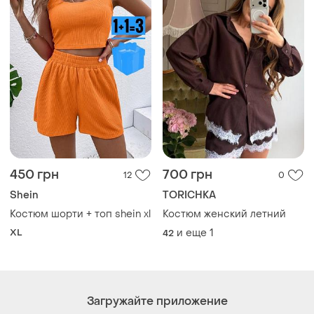
450 грн
700 грн
12
0
Shein
TORICHKA
Костюм шорти + топ shein xl
Костюм женский летний
XL
и еще
1
42
Загружайте приложение
Покупайте вещи и общайтесь в любом месте