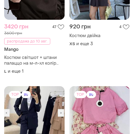
распродажа до 10 авг.
и еще
3
ХS
Mango
Костюм світшот + штани
палаццо на м-л-хл колір
шоколад 🍫
и еще
1
L
TOP
TOP