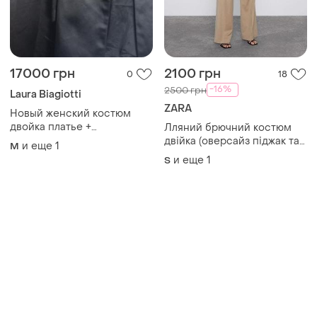
-16%
2500 грн
Laura Biagiotti
ZARA
Новый женский костюм
двойка платье +
Лляний брючний костюм
пальто(жакет) сатин-атлас,
двійка (оверсайз піджак та
и еще
1
M
размер 14 наш 48-50 бренд
штани )
и еще
1
S
laura mandrigano испания