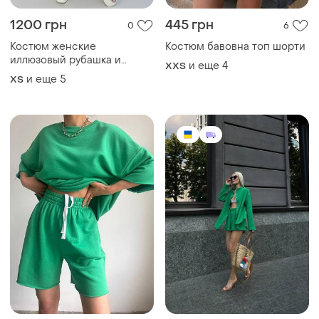
539 грн
599 грн
3
2
-23%
700 грн
Костюм шорты и рубашка❤️
Базовый костюм двойка
и еще
3
34 / XS / 42
футболка &amp; шорты ✨
топ цена
и еще
13
42