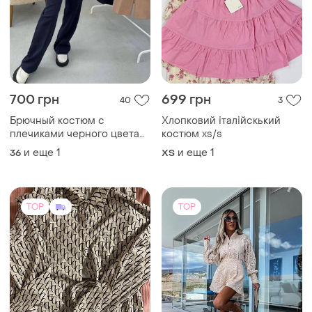
700 грн
699 грн
40
3
Брючный костюм с
Хлопковий італійскький
плечиками черного цвета
костюм xs/s
эврокостюмка без
и еще
1
и еще
1
36
ХS
подкладки и х/ кошенями
(размир 42-44) awesome
producis
TOP
TOP