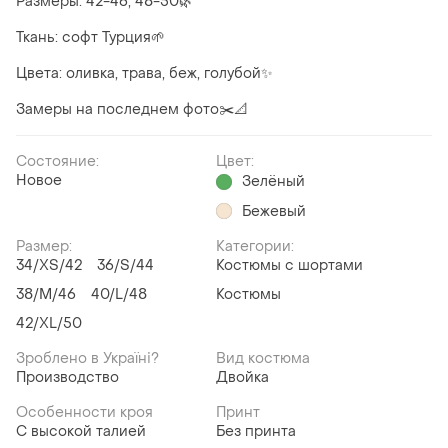
Размеры: 42-46, 48-50🌿
Ткань: софт Турция🌱
Цвета: оливка, трава, беж, голубой✨
Замеры на последнем фото✂️📐
Состояние:
Цвет:
Новое
Зелёный
Бежевый
Размер:
Категории:
34/XS/42
36/S/44
Костюмы с шортами
38/M/46
40/L/48
Костюмы
42/XL/50
Зроблено в Україні?
Вид костюма
Производство
Двойка
Особенности кроя
Принт
С высокой талией
Без принта