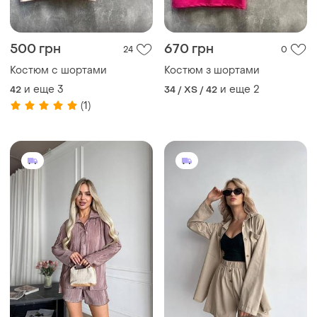
и еще
3
и еще
2
42
34 / XS / 42
(1)
750 грн
900 грн
1
4
Костюм с шортами гофре
Бежевый льняной костюм
двойка рубашка + шорты
и еще
3
42