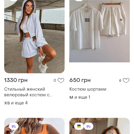
1330 грн
650 грн
0
6
Стильный женский
Костюм шортами
велюровый костюм с
и еще
1
M
шортами
и еще
4
ХS