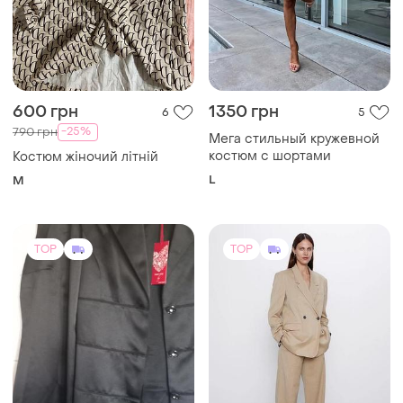
600 грн
1350 грн
6
5
-25%
790 грн
Мега стильный кружевной
костюм с шортами
Костюм жіночий літній
L
M
TOP
TOP
17000 грн
2100 грн
0
18