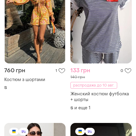
760 грн
133 грн
1
0
140 грн
Костюм з шортами
распродажа до 10 авг.
S
Женский костюм футболка
+ шорты
и еще
1
S