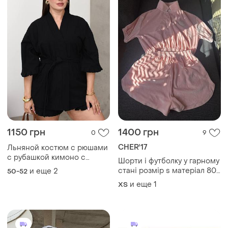
1150 грн
1400 грн
0
9
CHER'17
Льняной костюм с рюшами
с рубашкой кимоно с
Шорти і футболку у гарному
поясом со свободными
стані розмір s матеріал 80
и еще
2
50-52
шортами
бавовна і 20 поліестер
и еще
1
ХS