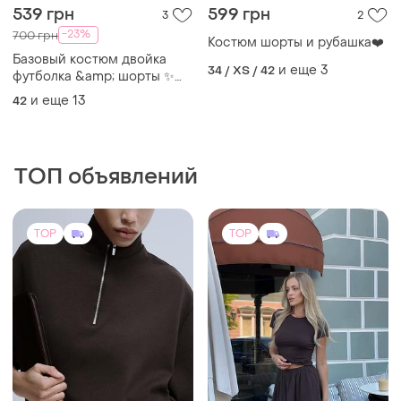
ТОП объявлений
TOP
TOP
3420 грн
920 грн
47
4
3600 грн
Костюм двійка