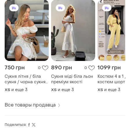
750 грн
890 грн
1099 грн
0
0
Сукня літня / біла
Сукня міді біла льон
Костюм 4 в 1 /
сукня / чорна сукня/
преміум якості
костюм шорты
рожева сукня
рубашка штаны 
и еще
3
и еще
3
и еще
3
ХS
ХS
ХS
желтый лаванд
голубой черны
оливковый
Все товары продавца
бордовый бел
фиолетовый б
зеленый
Поделиться: