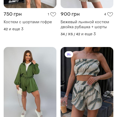
и еще
3
34 / XS / 42
1200 грн
445 грн
0
6
Костюм женские
Костюм бавовна топ шорти
иллюзовый рубашка и
и еще
4
XХS
шорты
и еще
5
ХS