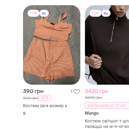
390 грн
3420 грн
1
3600 грн
-22%
500 грн
Костюм zara розмір s
распродажа до 10 авг.
Mango
S
Костюм світшот + шт
палаццо на м-л-хл ко
шоколад 🍫
и еще
1
L
TOP
TOP