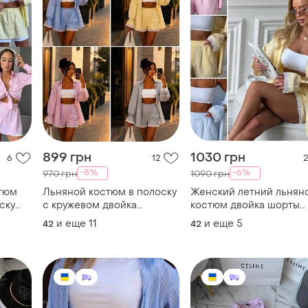
899 грн
1030 грн
6
12
2
-8%
-6%
970 грн
1090 грн
тюм
Льняной костюм в полоску
Женский летний льнян
ску
с кружевом двойка
костюм двойка шорты
рубашка шорты женский
рубашка лен в полоску 
и еще
11
и еще
5
42
42
летний легкий костюм с
кружевом
шортами лен