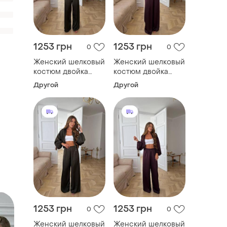
1253 грн
1253 грн
0
0
Женский шелковый
Женский шелковый
костюм двойка
костюм двойка
хаки 46/48
винный 46/48
Другой
Другой
1253 грн
1253 грн
0
0
Женский шелковый
Женский шелковый