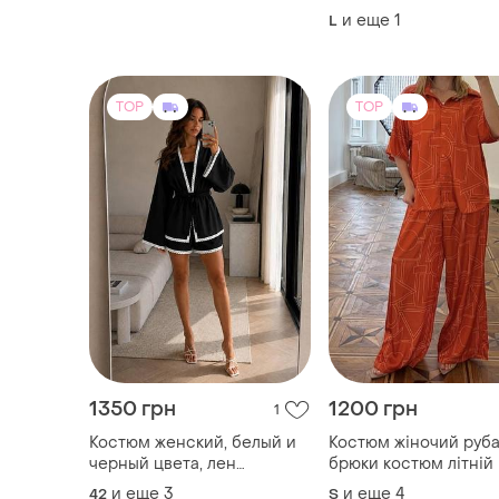
1350 грн
1200 грн
1
Костюм женский, белый и
Костюм жіночий руб
черный цвета, лен
брюки костюм літній
фактурный
и еще
3
и еще
4
42
S