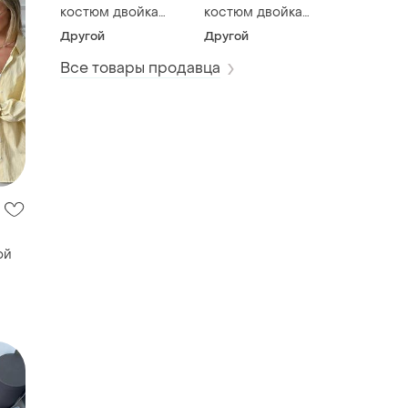
костюм двойка
костюм двойка
хаки 40/42
винный 40/42
Другой
Другой
Все товары продавца
ой
с