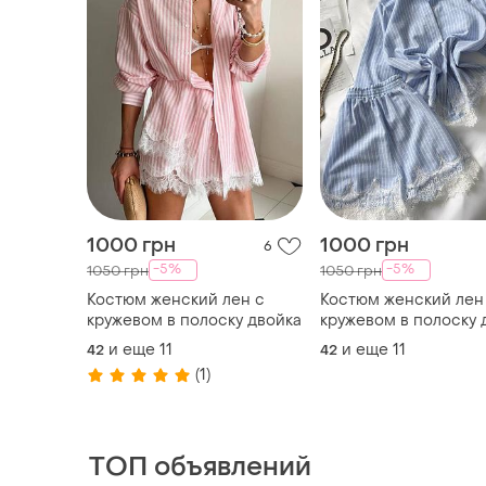
1000 грн
1000 грн
6
-5%
-5%
1050 грн
1050 грн
Костюм женский лен с
Костюм женский лен
кружевом в полоску двойка
кружевом в полоску 
и еще
11
и еще
11
42
42
(1)
ТОП объявлений
TOP
TOP