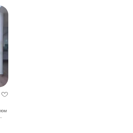
тюм
code