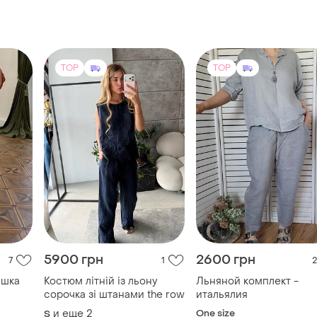
5900 грн
2600 грн
7
1
2
ашка
Костюм літній із льону
Льняной комплект -
сорочка зі штанами the row
итальялия
и еще
2
One size
S