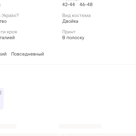
42-44
46-48
й
 Україні?
Вид костюма
тво
Двойка
ти кроя
Принт
 талией
В полоску
кий
Повседневный