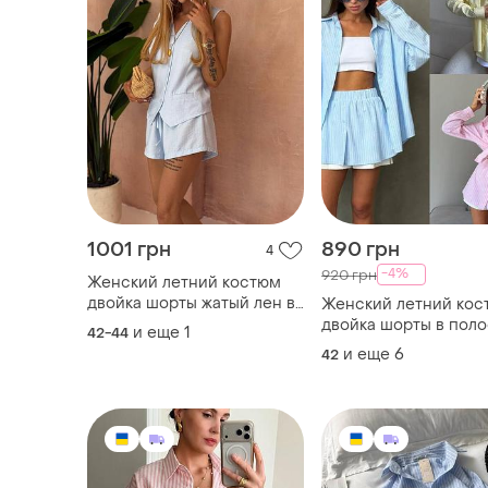
1001 грн
890 грн
4
-4%
920 грн
Женский летний костюм
двойка шорты жатый лен в
Женский летний кос
полоску
двойка шорты в поло
и еще
1
42-44
лен
и еще
6
42