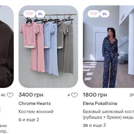
3400 грн
1800 грн
46
4
29
Chrome Hearts
Elena Pokalitsina
Костюм жіночий
Базовый шелковый кос
(рубашка + брюки) медь
и еще
2
S
известной модельерки
и еще
3
ани
38
elena pokalitsina dress 
лір
TOP
TOP