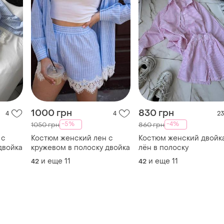
1000 грн
830 грн
4
4
23
-5%
-4%
1050 грн
860 грн
 с
Костюм женский лен с
Костюм женский двойк
двойка
кружевом в полоску двойка
лён в полоску
и еще
11
и еще
11
42
42
TOP
TOP