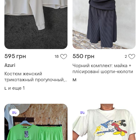
595 грн
550 грн
18
2
Azuri
Чорний комплект: майка +
плісировані шорти-кюлоти
Костюм женский
трикотажный прогулочный,
M
хлопок, кофта свитшот,
и еще
1
L
шорты, l/46, xl/48, см.
замеры в описании