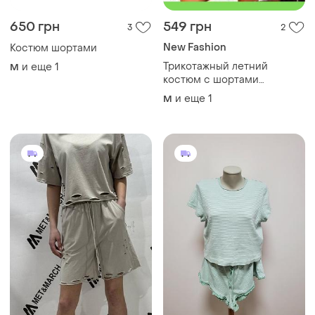
650 грн
549 грн
3
2
New Fashion
Костюм шортами
Трикотажный летний
и еще
1
M
костюм с шортами
трехнитка тай р. s, м, l new
и еще
1
M
fashion украинская
комплект шорты