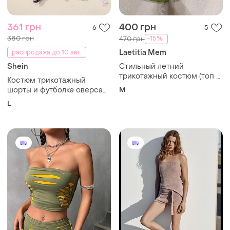
361 грн
400 грн
6
5
380 грн
-15%
470 грн
Laetitia Mem
распродажа до 10 авг.
Shein
Стильный летний
трикотажный костюм (топ +
Костюм трикотажный
шорты) laetitia mem в стиле
шорты и футболка оверсайз
M
missoni
shein
L