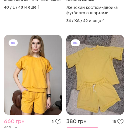
top & shorts knit two piece
и еще
1
40 / L / 48
Женский костюм-двойка
set - l
футболка с шортами
кремовый
и еще
4
34 / XS / 42
660 грн
380 грн
8
18
695 грн