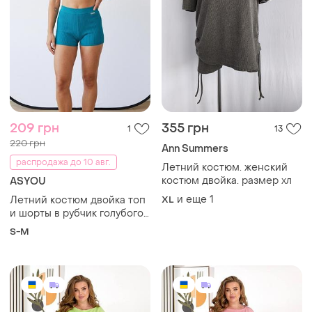
209 грн
355 грн
1
13
220 грн
Ann Summers
распродажа до 10 авг.
Летний костюм. женский
костюм двойка. размер хл
ASYOU
и еще
1
Летний костюм двойка топ
XL
и шорты в рубчик голубого
цвета
S-M