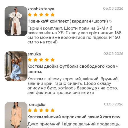
kroshka.tanya
06.08.2026
Новинка🖤 комплект ( кардиган+шорти) ✨
Гарний комплект. Шорти прям на S-M я б
сказала ніж на XS. Якщо у вас зріст нижче 158
см то може вже волочитися по підлозі. Я 160
см то на грані)
smulka
02.08.2026
Костюм двойка футболка свободного кроя +
шорты;
Костюм в цілому хороший, якісний. Зручний,
вільний крій, гарно сидить. Щодо складу
опису не було, хотілось бавовну, як на фото,
але фактично трошки синтетики
romajulia
01.08.2026
Костюм жіночий персиковий лляний zara new
Дуже приємний і відповідальний продавець.