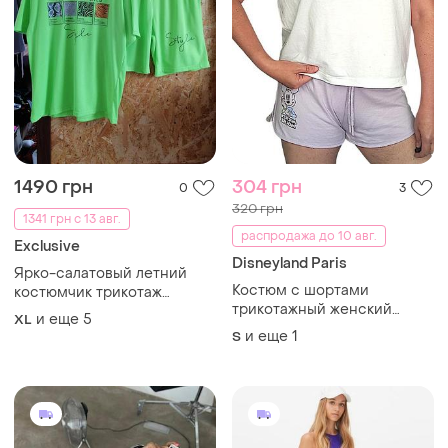
1490 грн
304 грн
0
3
320 грн
1341 грн с 13 авг.
распродажа до 10 авг.
Exclusive
Disneyland Paris
Ярко-салатовый летний
Костюм с шортами
костюмчик трикотаж
трикотажный женский
размеры от 50 до 60
и еще
5
XL
disney sm белая футболка с
и еще
1
S
рисунком mikки мауса и
короткие фиолетовые
шорты