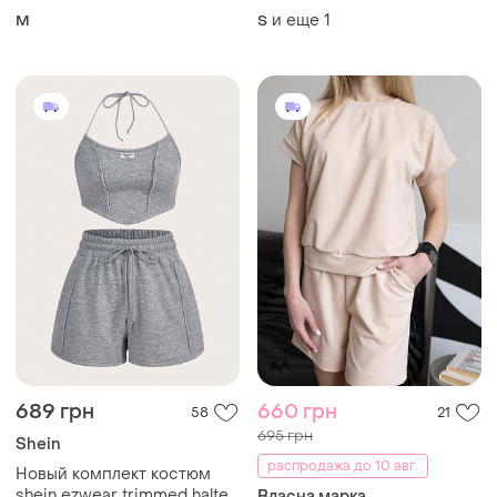
и еще
1
M
S
689 грн
660 грн
58
21
695 грн
Shein
распродажа до 10 авг.
Новый комплект костюм
shein ezwear trimmed halter
Власна марка