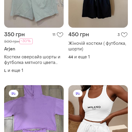
350 грн
450 грн
11
3
-30%
500 грн
Жіночій костюм ( футболка,
Arjen
шорти)
Костюм оверсайз шорты и
и еще
1
44
футболка мятного цвета
arjen
и еще
1
L