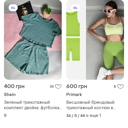
400 грн
600 грн
34
8
Shein
Primark
Зеленый трикотажный
Бесшовный брендовый
комплект двойка: футболка
трикотажный костюм в
и шорты
рубчик с корректирующим
S
и еще
1
36 / S / 44
эффектом. англия