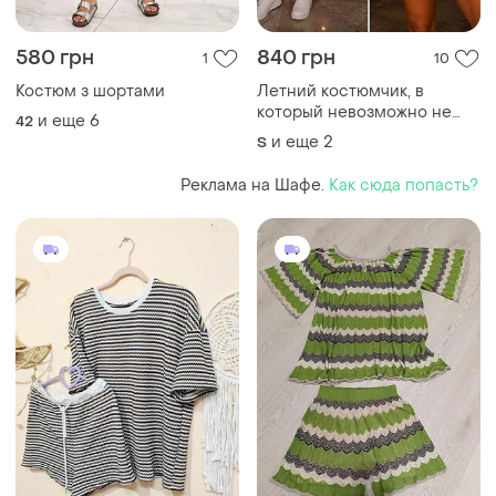
580 грн
840 грн
1
10
Костюм з шортами
Летний костюмчик, в
который невозможно не
и еще
6
42
влюбиться
и еще
2
S
Реклама на Шафе.
Как сюда попасть?