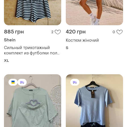
885 грн
420 грн
2
0
Shein
Костюм жіночий
Сильный трикотажный
S
комплект из футболки поло
исвободных шорт
XL