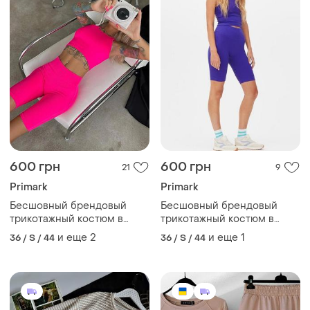
600 грн
600 грн
21
9
Primark
Primark
Бесшовный брендовый
Бесшовный брендовый
трикотажный костюм в
трикотажный костюм в
рубчик для лета с
рубчик с корректирующим
и еще
2
и еще
1
36 / S / 44
36 / S / 44
корректирующим
эффектом. англия
эффектом. англия