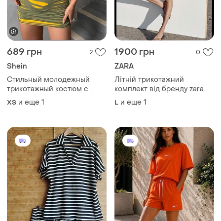
689 грн
1900 грн
2
0
Shein
ZARA
Стильный молодежный
Літній трикотажний
трикотажный костюм с
комплект від бренду zara
шортами юбочкой
пастельно-рожевого /
и еще
1
и еще
1
ХS
L
бежевого кольору