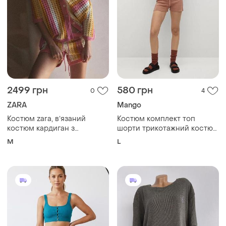
2499 грн
580 грн
0
4
ZARA
Mango
Костюм zara, вʼязаний
Костюм комплект топ
костюм кардиган з
шорти трикотажний костюм
шортами zara, трикотажний
топ и шорты трикотажный
M
L
кардиган-поло в'язкою
рубчик zara, в'язані шорти в
смужку zara