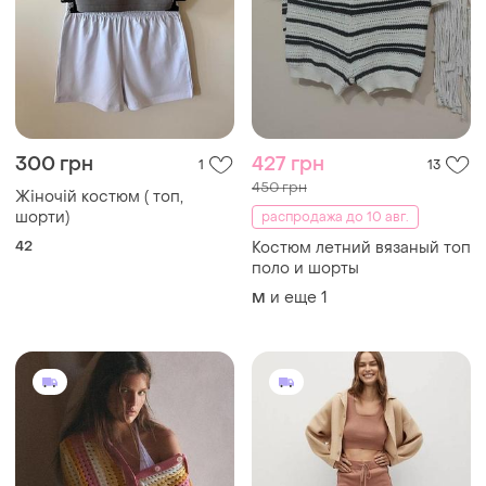
300 грн
427 грн
1
13
450 грн
Жіночій костюм ( топ,
шорти)
распродажа до 10 авг.
42
Костюм летний вязаный топ
поло и шорты
и еще
1
M