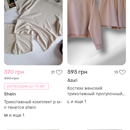
370 грн
595 грн
21
13
390 грн
Azuri
распродажа до 10 авг.
Костюм женский
трикотажный прогулочный,
Shein
хлопок, кофта свитшот,
и еще
1
Трикотажный комплект р м-
L
шорты, l/46, xl/48, см.
л тянется shein
замеры в описании
и еще
1
M