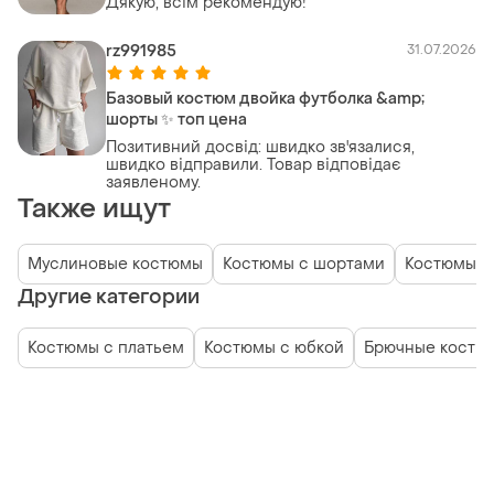
Дякую, всім рекомендую!
rz991985
31.07.2026
Базовый костюм двойка футболка &amp;
шорты ✨ топ цена
Позитивний досвід: швидко зв'язалися,
швидко відправили. Товар відповідає
заявленому.
Также ищут
Муслиновые костюмы
Костюмы с шортами
Костюмы с
Другие категории
Костюмы с платьем
Костюмы с юбкой
Брючные костю