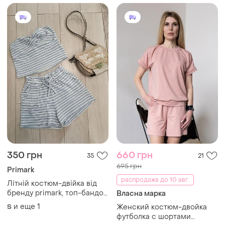
350 грн
660 грн
35
21
695 грн
Primark
распродажа до 10 авг.
Літній костюм-двійка від
бренду primark, топ-бандо
Власна марка
та трикотажних шортів.
и еще
1
S
Женский костюм-двойка
бавовна-віскоза, трикотаж у
футболка с шортами
горизонтальну біло-