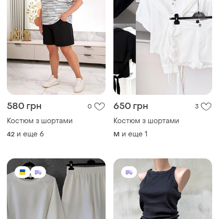
580 грн
650 грн
0
3
Костюм з шортами
Костюм з шортами
и еще
6
и еще
1
42
M