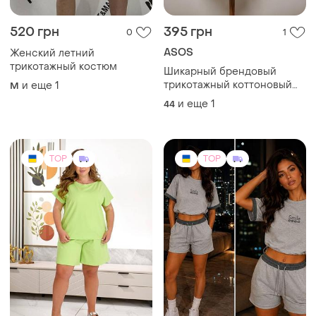
520 грн
395 грн
0
1
ASOS
Женский летний
трикотажный костюм
Шикарный брендовый
трикотажный коттоновый
и еще
1
M
костюм с шортами
и еще
1
44
TOP
TOP