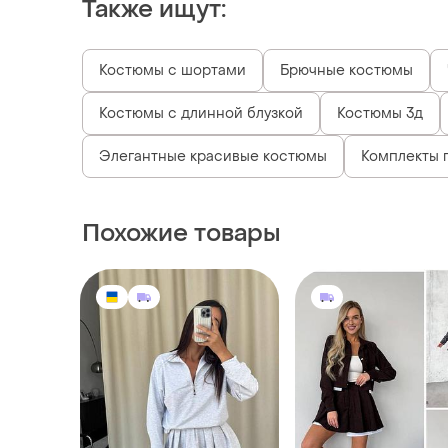
Похожие товары
895 грн
1450 грн
0
Костюм кофта и юбка
Костюми зі спіднице