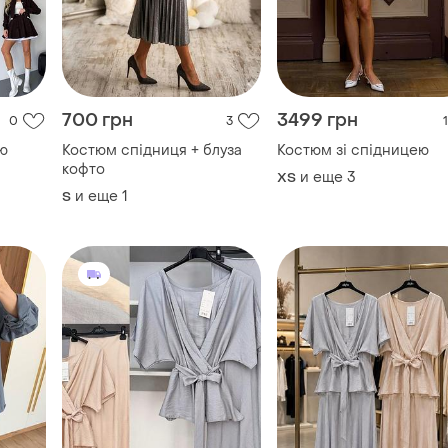
кофто
и еще
3
ХS
и еще
1
S
650 грн
1100 грн
2
4
0
Костюм зі спідницею льон
Жіночий костюм зі
спідницею
и еще
2
S