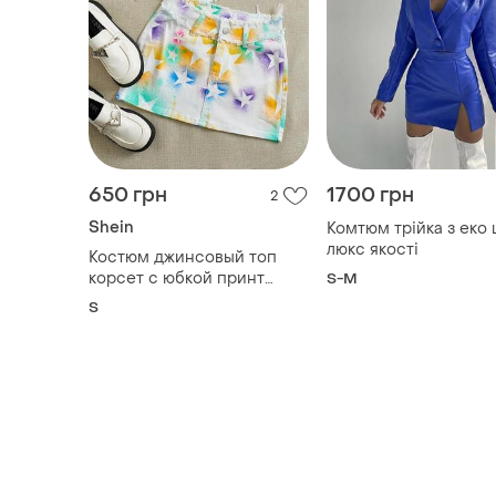
650 грн
1700 грн
2
Shein
Комтюм трійка з еко 
люкс якості
Костюм джинсовый топ
корсет с юбкой принт
S-M
звезды y2k
S