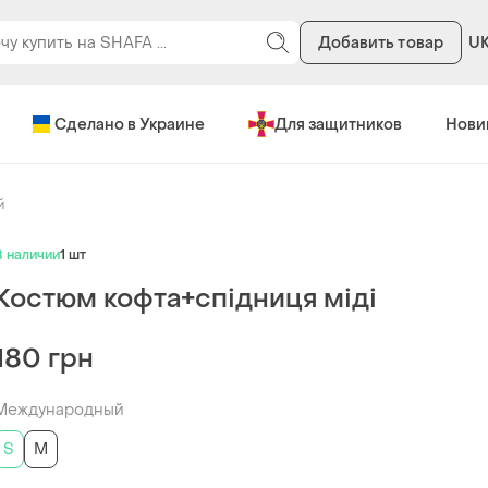
Добавить товар
U
Сделано в Украине
Для защитников
Нови
й
В наличии
1 шт
Костюм кофта+спідниця міді
180 грн
Международный
S
M