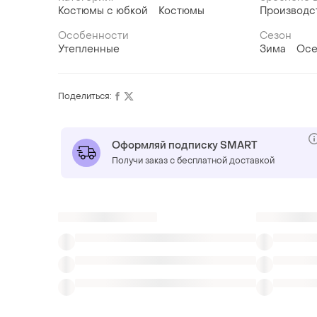
Костюмы с юбкой
Костюмы
Производс
Особенности
Сезон
Утепленные
Зима
Осе
Поделиться:
Оформляй подписку SMART
Получи заказ с бесплатной доставкой
Также ищут:
Костюмы с шортами
Брючные костюмы
Костюмы с длинной блузкой
Костюмы 3д
Элегантные красивые костюмы
Комплекты 