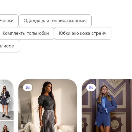
700 грн
3499 грн
0
3
1
ю
Костюм спідниця + блуза
Костюм зі спідницею