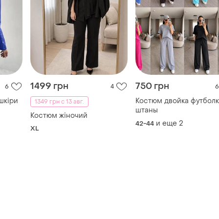
1499 грн
750 грн
6
4
6
шкіри
Костюм двойка футболк
1349 грн с 13 авг.
штаны
Костюм жіночий
и еще
2
42-44
XL