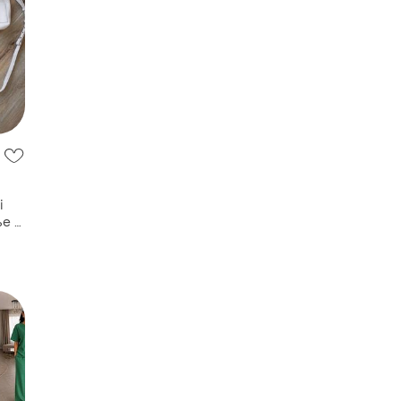
i
ье -