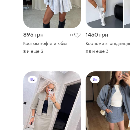
и еще
3
и еще
3
S
ХS
1662 грн
1472 грн
5
1750 грн
1550 грн
распродажа до 10 авг.
распродажа до 10 авг.