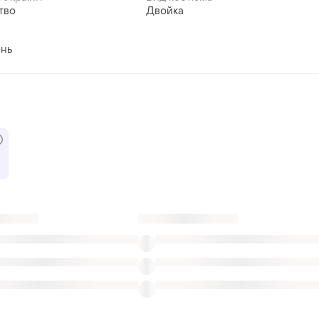
тво
Двойка
нь
Чешки
Одежда для тенниса женская
Комплекты топы юбки
Юбки эко кожа стрейч
плиссе