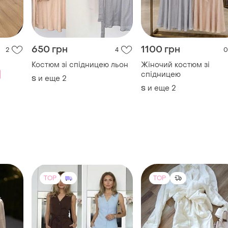
и еще
2
S
TOP
TOP