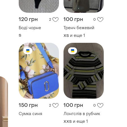
120 грн
100 грн
2
0
Боді чорне
Тренч бежевий
S
и еще
1
ХS
150 грн
100 грн
2
0
Сумка синя
Лонгслів в рубчик
и еще
1
XХS