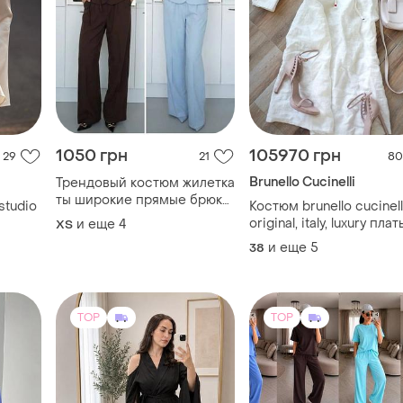
1050 грн
105970 грн
29
21
80
Brunello Cucinelli
Трендовый костюм жилетка
ты широкие прямые брюки,
studio
Костюм brunello cucinell
палаццо
original, italy, luxury плат
и еще
4
ХS
рубашка + юбка макси ,
и еще
5
38
ivory, лён 100%
TOP
TOP