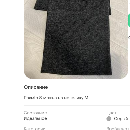
Описание
Розмір S можна на невелику М
Состояние:
Цвет:
Идеальное
Серый
Категории:
Зроблено в