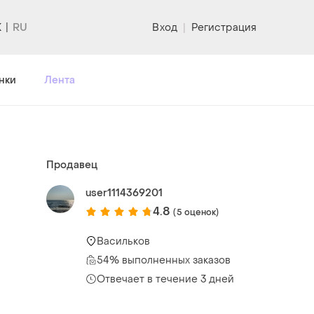
K
Вход
|
Регистрация
нки
Лента
Продавец
user1114369201
4.8
(5 оценок)
Васильков
54% выполненных заказов
Отвечает в течение 3 дней