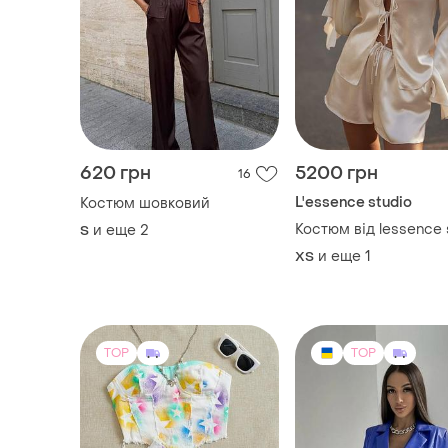
620 грн
5200 грн
16
L'essence studio
Костюм шовковий
Костюм від lessence 
и еще
2
S
и еще
1
ХS
TOP
TOP