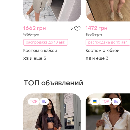
Костюм с юбкой
Костюм с юбкой
и еще
5
и еще
3
ХS
ХS
ТОП объявлений
TOP
TOP