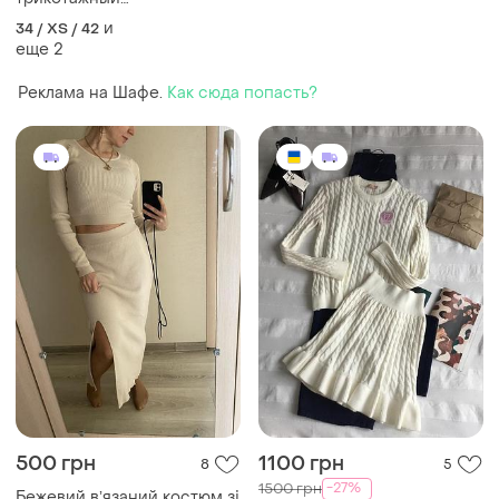
рубчик 42-46 р.
и
34 / XS / 42
еще
2
Реклама на Шафе.
Как сюда попасть?
500 грн
1100 грн
8
5
-27%
1500 грн
Бежевий вʼязаний костюм зі