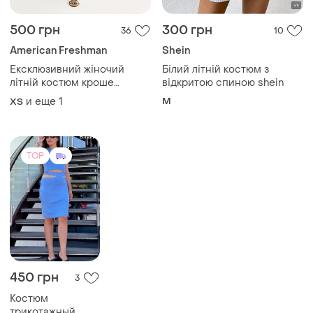
500 грн
300 грн
36
10
American Freshman
Shein
Ексклюзивний жіночий
Білий літній костюм з
літній костюм кроше
відкритою спиною shein
вʼязаний літній костюм
и еще
1
M
ХS
двійка топ та міді спідниця
вʼязаний літній костюм
елегантний костюм новий
freshman
TOP
450 грн
3
Костюм
трикотажный