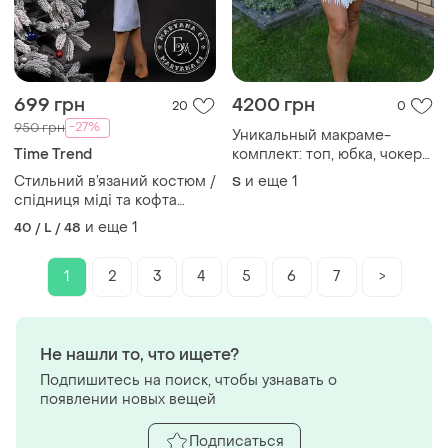
699 грн
4200 грн
20
0
-27%
950 грн
Уникальный макраме-
Time Trend
комплект: топ, юбка, чокер
с золотыми вставками
Стильний в’язаний костюм /
и еще
1
S
спідниця міді та кофта
oversize / розміри
и еще
1
40 / L / 48
1
2
3
4
5
6
7
>
Не нашли то, что ищете?
Подпишитесь на поиск, чтобы узнавать о
появлении новых вещей
Подписаться