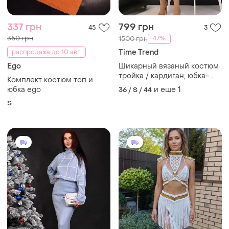
337 грн
799 грн
45
3
350 грн
-47%
1500 грн
Time Trend
распродажа до 10 авг.
Ego
Шикарный вязаный костюм
тройка / кардиган, юбка-
Комплект костюм топ и
миди и топ / бирюзовый
юбка ego
и еще
1
36 / S / 44
S