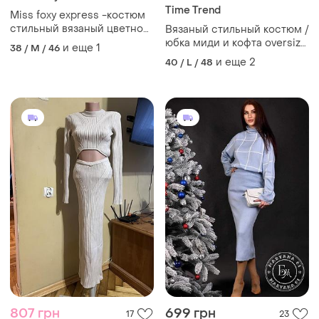
Time Trend
Miss foxy express -костюм
стильный вязаный цветной
Вязаный стильный костюм /
- m\l
юбка миди и кофта oversize
и еще
1
38 / M / 46
/ размеры
и еще
2
40 / L / 48
807 грн
699 грн
17
23