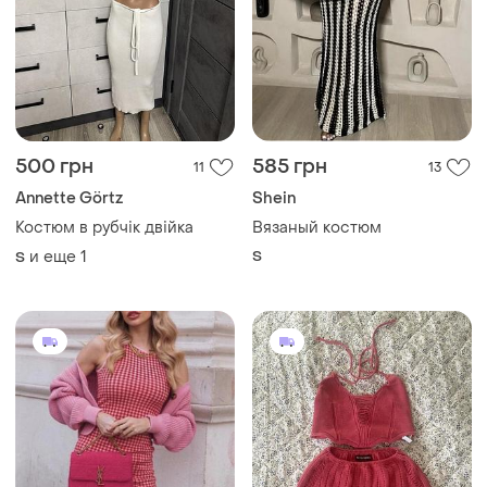
500 грн
585 грн
11
13
Annette Görtz
Shein
Костюм в рубчік двійка
Вязаный костюм
и еще
1
S
S