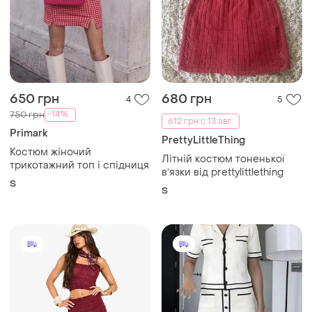
650 грн
680 грн
4
5
-14%
750 грн
612 грн с 13 авг.
Primark
PrettyLittleThing
Костюм жіночий
Літній костюм тоненької
трикотажний топ і спідниця
вʼязки від prettylittlething
S
S