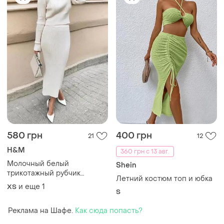
580 грн
400 грн
21
12
H&M
360 грн с 13 авг.
Молочный белый
Shein
трикотажный рубчик
Летний костюм топ и юбка
юбический костюм с юбкой
и еще
1
ХS
вискоза р. s h&amp;m
S
юбочный трикотажный
Реклама на Шафе.
Как сюда попасть?
костюм