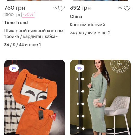
750 грн
392 грн
13
29
-50%
1500 грн
China
Time Trend
Костюм жіночий
Шикарный вязаный костюм
и еще
2
34 / XS / 42
тройка / кардиган, юбка-
миди и топ / бирюзовый
и еще
1
36 / S / 44