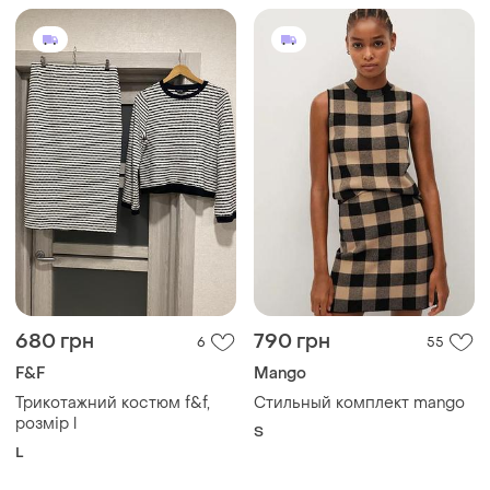
680 грн
790 грн
6
55
F&F
Mango
Трикотажний костюм f&f,
Стильный комплект mango
розмір l
S
L