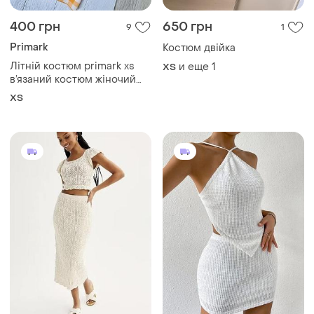
400 грн
650 грн
9
1
Primark
Костюм двійка
Літній костюм primark xs
и еще
1
ХS
в’язаний костюм жіночий
костюм двійка топ з
ХS
спідницею в клітинку