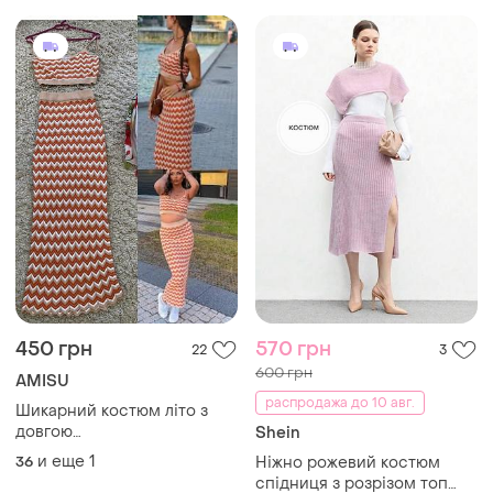
450 грн
570 грн
22
3
600 грн
AMISU
распродажа до 10 авг.
Шикарний костюм літо з
довгою
Shein
спідницею,amisu,p.36-38
и еще
1
36
Ніжно рожевий костюм
спідниця з розрізом топ