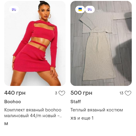
440 грн
500 грн
3
13
Boohoo
Staff
Комплект вязаный boohoo
Теплый вязаный костюм
малиновый 44/m новый -
и еще
1
ХS
топ и юбка
M