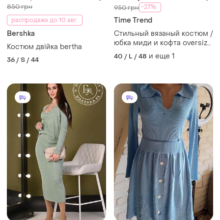
850 грн
-27%
950 грн
Time Trend
распродажа до 10 авг.
Bershka
Стильный вязаный костюм /
юбка миди и кофта oversize
Костюм двійка bertha
/ размеры
и еще
1
40 / L / 48
36 / S / 44