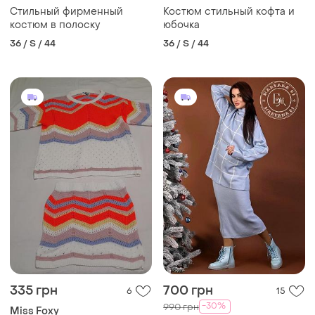
Стильный фирменный
Костюм стильный кофта и
костюм в полоску
юбочка
36 / S / 44
36 / S / 44
335 грн
700 грн
6
15
-30%
990 грн
Miss Foxy