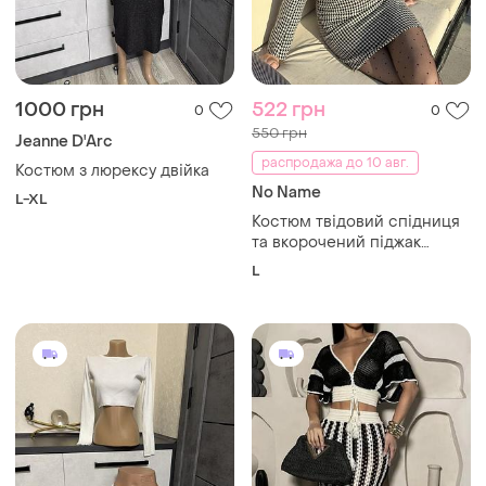
1000 грн
522 грн
0
0
550 грн
Jeanne D'Arc
распродажа до 10 авг.
Костюм з люрексу двійка
No Name
L-XL
Костюм твідовий спідниця
та вкорочений піджак
(гусяча лапка) — розмір l
L