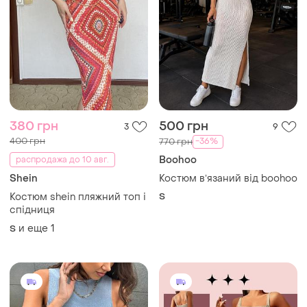
380 грн
500 грн
3
9
400 грн
-36%
770 грн
Boohoo
распродажа до 10 авг.
Shein
Костюм вʼязаний від boohoo
Костюм shein пляжний топ і
S
спідниця
и еще
1
S