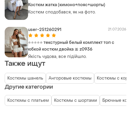
Костюм жатка (кимоно+пояс+шорты)
Костюм сподобався, як на фото.
user-251260291
21.07.2026
⭐⭐⭐⭐⭐ текстурный белый комплект топ с
юбкой костюм двойка 🎀 z0936
Якість чудова, все підійшло.
Также ищут
Костюмы шанель
Ангоровые костюмы
Костюмы с кор
Другие категории
Костюмы с платьем
Костюмы с шортами
Брючные кос