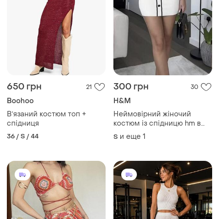
650 грн
300 грн
21
30
Boohoo
H&M
Вʼязаний костюм топ +
Неймовірний жіночий
спідниця
костюм із спідницю hm в
стилі олд мані бежевий
36 / S / 44
и еще
1
S
трикотажний костюм кофта
та спідниця в стилі old
many вишуканий стильний
костюм