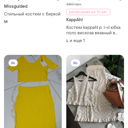
580 грн
Missguided
распродажа до 10 авг.
Стильный костюм с биркой
KappAhl
M
Костюм kappahl р. l-xl юбка
поло вискоза вязаный в
рубчик
и еще
1
L