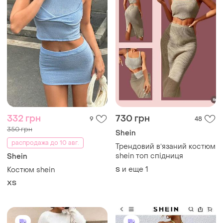
332 грн
730 грн
9
48
350 грн
Shein
распродажа до 10 авг.
Трендовий вʼязаний костюм
shein топ спідниця
Shein
и еще
1
Костюм shein
S
ХS