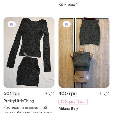
в'язаний
и еще
1
ХS
501 грн
400 грн
13
11
PrettyLittleThing
360 грн с 13 авг.
Комплект с люрексовой
Milano Italy
нитью обнаженная спинка