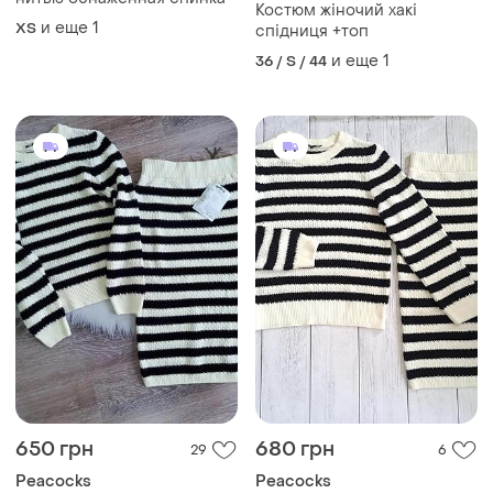
Костюм жіночий хакі
и еще
1
ХS
спідниця +топ
и еще
1
36 / S / 44
650 грн
680 грн
29
6
Peacocks
Peacocks