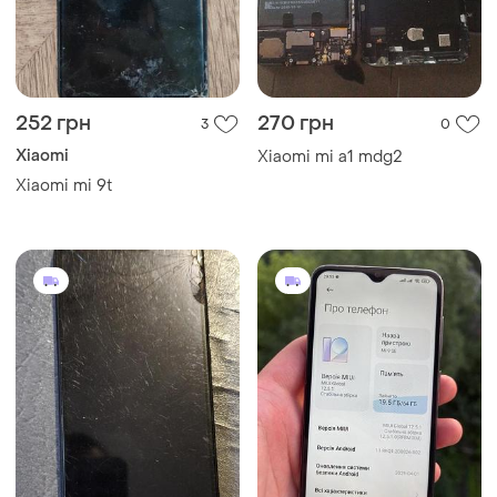
252 грн
270 грн
3
0
Xiaomi
Xiaomi mi a1 mdg2
Xiaomi mi 9t