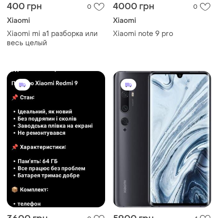
400 грн
4000 грн
0
0
Xiaomi
Xiaomi
Xiaomi mi a1 разборка или
Xiaomi note 9 pro
весь целый