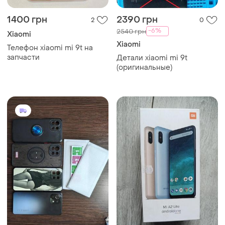
1400 грн
2390 грн
2
0
-6%
2540 грн
Xiaomi
Xiaomi
Телефон xiaomi mi 9t на
запчасти
Детали xiaomi mi 9t
(оригинальные)