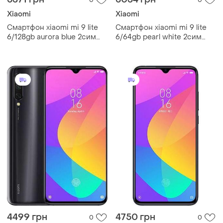
0
0
Xiaomi
Xiaomi
Смартфон xiaomi mi 9 lite
Смартфон xiaomi mi 9 lite
6/128gb aurora blue 2сим
6/64gb pearl white 2сим
amoled 6.39" 4030 mah
amoled 6.39" 4030 mah
4499 грн
4750 грн
0
0