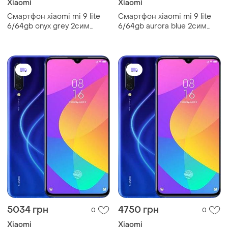
Xiaomi
Xiaomi
Смартфон xiaomi mi 9 lite
Смартфон xiaomi mi 9 lite
6/64gb onyx grey 2сим
6/64gb aurora blue 2сим
amoled 6.39" 4030 mah
amoled 6.39" 4030 mah
5034 грн
4750 грн
0
0
Xiaomi
Xiaomi