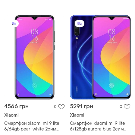
amoled 6.39" 4030 mah
amoled 6.39" 4030 mah
4566 грн
5291 грн
0
0
Xiaomi
Xiaomi
Смартфон xiaomi mi 9 lite
Смартфон xiaomi mi 9 lite
6/64gb pearl white 2сим
6/128gb aurora blue 2сим
amoled 6.39" 4030 mah
amoled 6.39" 4030 mah