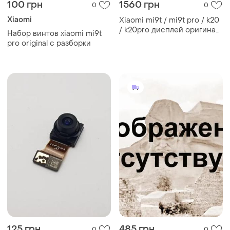
100 грн
1560 грн
0
0
Xiaomi
Xiaomi mi9t / mi9t pro / k20
/ k20pro дисплей оригинал
Набор винтов xiaomi mi9t
с дефектом
pro original с разборки
125 грн
485 грн
0
0