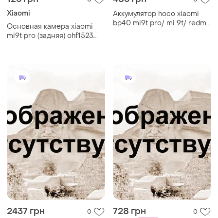
Xiaomi
Аккумулятор hoco xiaomi
bp40 mi9t pro/ mi 9t/ redmi
Основная камера xiaomi
k20/ redmi k20 pro
mi9t pro (задняя) ohf1523
original с разборки
2437 грн
728 грн
0
0