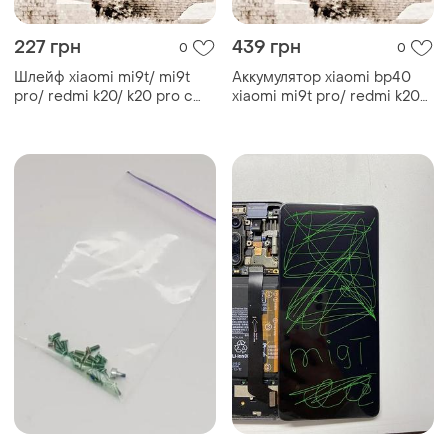
227 грн
439 грн
0
0
Шлейф xiaomi mi9t/ mi9t
Аккумулятор xiaomi bp40
pro/ redmi k20/ k20 pro с
xiaomi mi9t pro/ redmi k20
touch id
pro