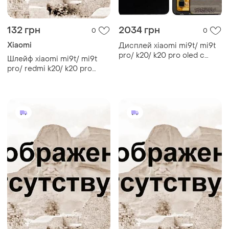
132 грн
2034 грн
0
0
Xiaomi
Дисплей xiaomi mi9t/ mi9t
pro/ k20/ k20 pro oled с
Шлейф xiaomi mi9t/ mi9t
сенсором черный
pro/ redmi k20/ k20 pro
межплатный