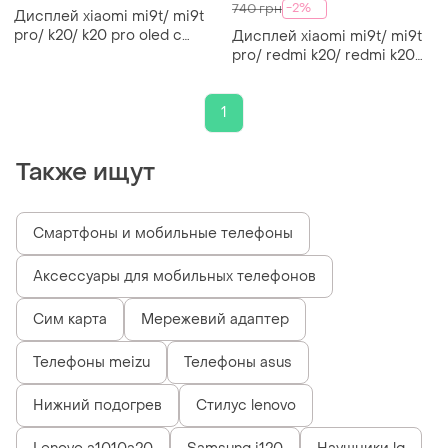
-2%
740 грн
Дисплей xiaomi mi9t/ mi9t
pro/ k20/ k20 pro oled с
Дисплей xiaomi mi9t/ mi9t
сенсором черный + рамка
pro/ redmi k20/ redmi k20
pro tft с сенсором черный
1
Также ищут
Смартфоны и мобильные телефоны
Аксессуары для мобильных телефонов
Сим карта
Мережевий адаптер
Телефоны meizu
Телефоны asus
Нижний подогрев
Стилус lenovo