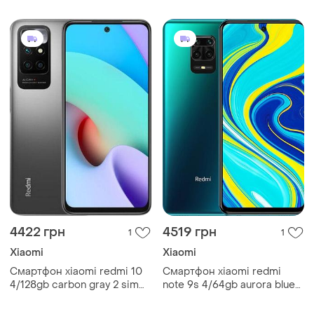
5000 мач
2400x1080 48мп/16мп
5020 mah snapdragon 720g
bluetooth 5.0
4422 грн
4519 грн
1
1
Xiaomi
Xiaomi
Смартфон xiaomi redmi 10
Смартфон xiaomi redmi
4/128gb carbon gray 2 sim
note 9s 4/64gb aurora blue
6.5" helio g88 nfc 90 гц
2sim 6.67" ips fhd+
5000 мач
2400x1080 48мп/16мп