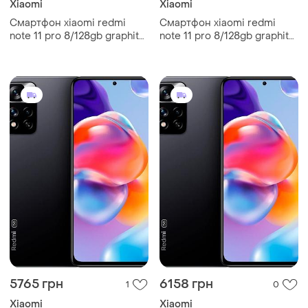
Xiaomi
Xiaomi
Смартфон xiaomi redmi
Смартфон xiaomi redmi
note 11 pro 8/128gb graphite
note 11 pro 8/128gb graphite
grey 2sim lte 6.67"
grey 2sim lte 6.67"
2400x1080 amoled 120 гц
2400x1080 amoled 120 гц
5000 mah fhd+ h
5000 mah fhd+ h
5765 грн
6158 грн
1
0
Xiaomi
Xiaomi