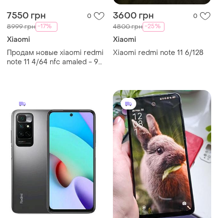
7550 грн
3600 грн
0
0
-17%
-25%
8999 грн
4800 грн
Xiaomi
Xiaomi
Продам новые xiaomi redmi
Xiaomi redmi note 11 6/128
note 11 4/64 nfc amaled - 90
hz glodal version