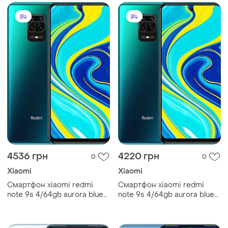
5020 mah snapdragon 7
4536 грн
4220 грн
0
0
Xiaomi
Xiaomi
Смартфон xiaomi redmi
Смартфон xiaomi redmi
note 9s 4/64gb aurora blue
note 9s 4/64gb aurora blue
2sim 6.67" ips fhd+
2sim 6.67" ips fhd+
2400x1080 48мп/16мп
2400x1080 48мп/16мп
5020 mah snapdragon 7
5020 mah snapdragon 7 67