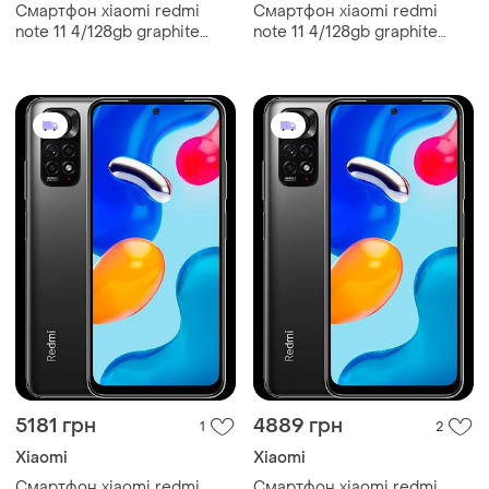
Смартфон xiaomi redmi
Смартфон xiaomi redmi
note 11 4/128gb graphite
note 11 4/128gb graphite
gray 6.43”, 2 sim, full hd+,
gray 6.43”, 2 sim, full hd+,
5000 мач, nfc, bluetooth 5.0
5000 мач, nfc, bluetooth 5.0
smart
67
5181 грн
4889 грн
1
2
Xiaomi
Xiaomi
Смартфон xiaomi redmi
Смартфон xiaomi redmi