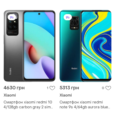
gray, amoled 6.67" 120 гц
gray, amoled 6.67" 120 гц
gorilla victus 108 мп 4k
gorilla victus 108 мп 4k
5000 маг міцний
5000 маг gg
4630 грн
5313 грн
1
0
Xiaomi
Xiaomi
Смартфон xiaomi redmi 10
Смартфон xiaomi redmi
4/128gb carbon gray 2 sim
note 9s 4/64gb aurora blue
6.5" helio g88 nfc 90 гц
2sim 6.67" ips fhd+