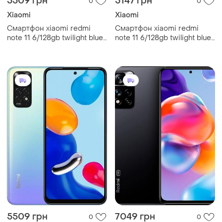
5509 грн
5147 грн
0
0
Xiaomi
Xiaomi
Смартфон xiaomi redmi
Смартфон xiaomi redmi
note 11 6/128gb twilight blue
note 11 6/128gb twilight blue
6.43”, 2 sim, full hd+, 5000
6.43”, 2 sim, full hd+, 5000
мач, nfc, bluetooth 5.0 smart
мач, nfc, bluetooth 5.0
міцний
5509 грн
7049 грн
0
0