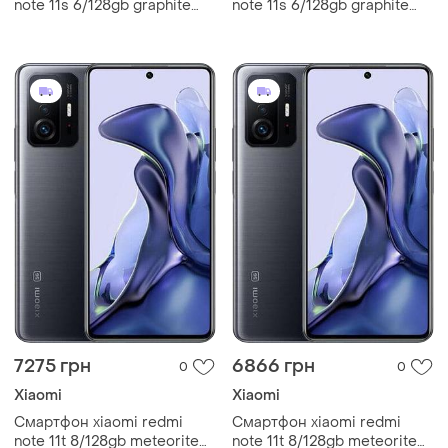
note 11s 6/128gb graphite
note 11s 6/128gb graphite
grey 2 sim 6.43" amoled 90
grey 2 sim 6.43" amoled 90
гц helio g96 nfc 108 мп
гц helio g96 nfc 108 мп
5000 маг міцний
5000 маг gg
7275 грн
6866 грн
0
0
Xiaomi
Xiaomi
Смартфон xiaomi redmi
Смартфон xiaomi redmi
note 11t 8/128gb meteorite
note 11t 8/128gb meteorite