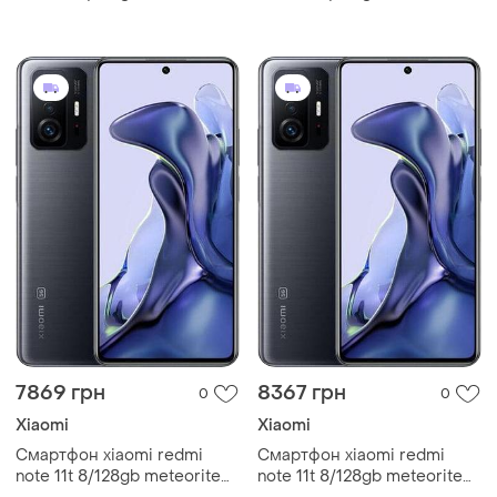
gray, amoled 6.67" 120 гц
gray, amoled 6.67" 120 гц
gorilla victus 108 мп 4k
gorilla victus 108 мп 4k
5000 маг
5000 маг
7869 грн
8367 грн
0
0
Xiaomi
Xiaomi
Смартфон xiaomi redmi
Смартфон xiaomi redmi
note 11t 8/128gb meteorite
note 11t 8/128gb meteorite