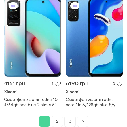
потужний
4161 грн
6190 грн
1
0
Xiaomi
Xiaomi
Смартфон xiaomi redmi 10
Смартфон xiaomi redmi
4/64gb sea blue 2 sim 6.5"
note 11s 6/128gb blue б/у
helio g88 nfc 90 гц 5000
мач
1
2
3
>