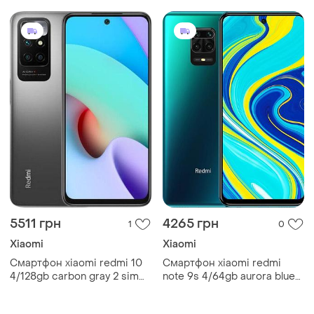
5020 mah snapdragon 7
5511 грн
4265 грн
1
0
Xiaomi
Xiaomi
Смартфон xiaomi redmi 10
Смартфон xiaomi redmi
4/128gb carbon gray 2 sim
note 9s 4/64gb aurora blue
6.5" helio g88 nfc 90 гц
2sim 6.67" ips fhd+
5000 мач
2400x1080 48мп/16мп