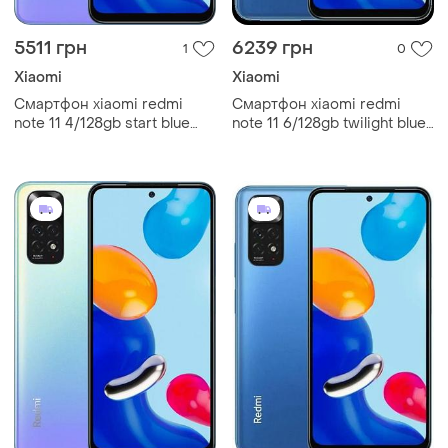
5511 грн
6239 грн
1
0
Xiaomi
Xiaomi
Смартфон xiaomi redmi
Смартфон xiaomi redmi
note 11 4/128gb start blue
note 11 6/128gb twilight blue
6.43”, 2 sim, full hd+, 5000
6.43”, 2 sim, full hd+, 5000
мач, nfc, bluetooth 5.0
мач, nfc, bluetooth 5.0