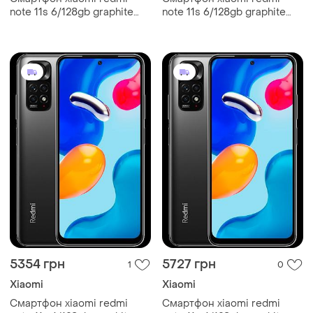
note 11s 6/128gb graphite
note 11s 6/128gb graphite
grey 2 sim 6.43" amoled 90
grey 2 sim 6.43" amoled 90
гц helio g96 nfc 108 мп
гц helio g96 nfc 108 мп
5000 маг
5000 маг
5354 грн
5727 грн
1
0
Xiaomi
Xiaomi
Смартфон xiaomi redmi
Смартфон xiaomi redmi