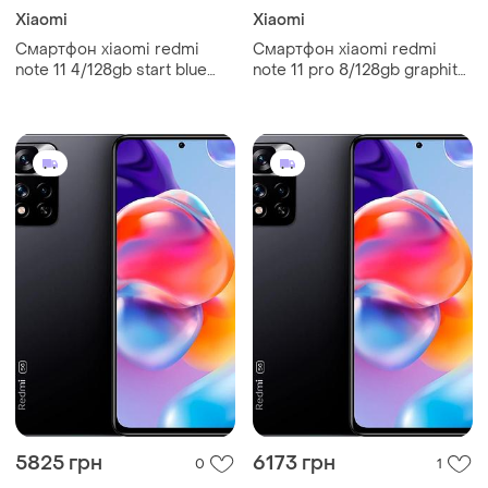
Xiaomi
Xiaomi
Смартфон xiaomi redmi
Смартфон xiaomi redmi
note 11 4/128gb start blue
note 11 pro 8/128gb graphite
6.43”, 2 sim, full hd+, 5000
grey 2sim lte 6.67"
мач, nfc, bluetooth 5.0
2400x1080 amoled 120 гц
потужний
5000 mah fhd+ helio g96
5825 грн
6173 грн
0
1