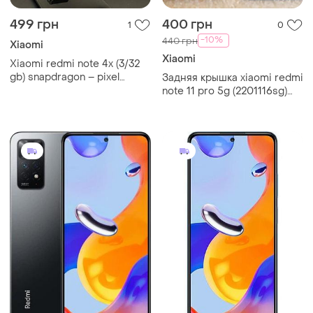
499 грн
400 грн
1
0
-10%
440 грн
Xiaomi
Xiaomi
Xiaomi redmi note 4x (3/32
gb) snapdragon – pixel
Задняя крышка xiaomi redmi
experience (android 11)
note 11 pro 5g (2201116sg)
синяя (arctic blue) стекло
оригинал (олеофобка)