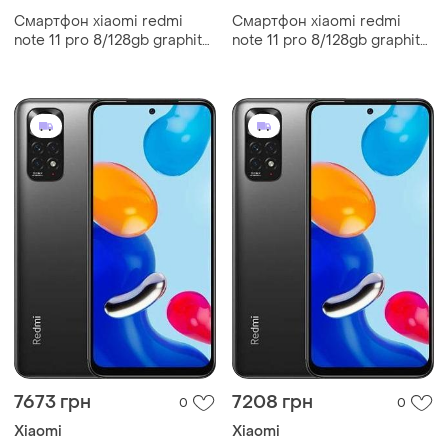
Смартфон xiaomi redmi
Смартфон xiaomi redmi
note 11 pro 8/128gb graphite
note 11 pro 8/128gb graphite
grey 2sim lte 6.67"
grey 2sim lte 6.67"
2400x1080 amoled 120 гц
2400x1080 amoled 120 гц
5000 mah fhd+ h сучасний
5000 mah fhd+ h smart
7673 грн
7208 грн
0
0
Xiaomi
Xiaomi