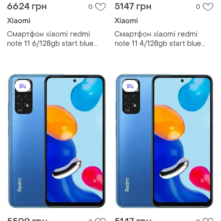
6624 грн
5147 грн
0
0
Xiaomi
Xiaomi
Смартфон xiaomi redmi
Смартфон xiaomi redmi
note 11 6/128gb start blue
note 11 4/128gb start blue
6.43”, 2 sim, full hd+, 5000
6.43”, 2 sim, full hd+, 5000
мач, nfc, bluetooth 5.0 gg
мач, nfc, bluetooth 5.0
сучасний