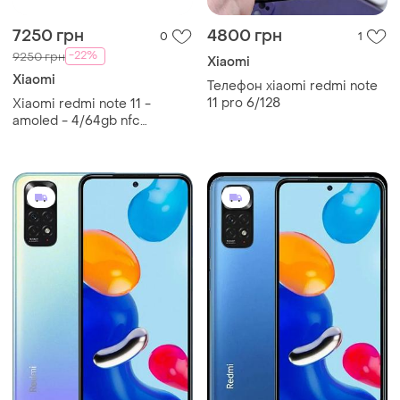
7250 грн
4800 грн
0
1
-22%
9250 грн
Xiaomi
Xiaomi
Телефон xiaomi redmi note
11 pro 6/128
Xiaomi redmi note 11 -
amoled - 4/64gb nfc
доступных два цвета star
blue и graphite gray!