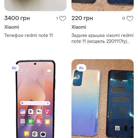
3400 грн
220 грн
1
0
Xiaomi
Xiaomi
Телефон redmi note 11
Задняя крышка xiaomi redmi
note 11 (модель 2201117ty)
чёрная (graphite gray)
оригинал