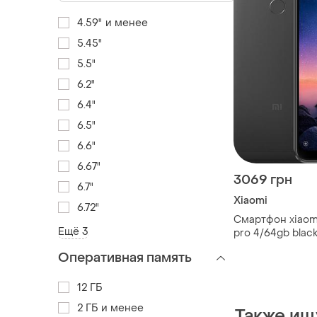
4.59" и менее
5.45"
5.5"
6.2"
6.4"
6.5"
6.6"
6.67"
3069 грн
6.7"
Xiaomi
6.72"
Смартфон xiaomi
Ещё 3
pro 4/64gb black 
2280x1080 12 мп
Оперативная память
bluetooth 5.0 4
12 ГБ
2 ГБ и менее
Также ищ