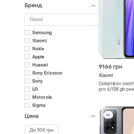
Бренд
Samsung
Xiaomi
Nokia
Apple
Huawei
9166 грн
Sony Ericsson
Xiaomi
Sony
Смартфон xiaomi
LG
pro 6/128 gb pea
міцний
Motorola
Sigma
Цена
До 100 грн