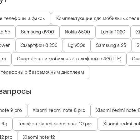
е телефоны и факсы
Комплектующие для мобильных тел
te 5g
Samsung d900
Nokia 6500
Lumia 1020
X
power
Смартфон 8 256
Lg v50s
Samsung s 23
S
ltra
Смартфоны и мобильные телефоны с 4G (LTE)
Сма
 телефоны с безрамочным дисплеем
запросы
note 9 pro
Xiaomi redmi note 8 pro
Xiaomi redmi note 1
0 4g
Телефон xiaomi redmi note 10 pro
Xiaomi redmi not
12 pro
Xiaomi note 12