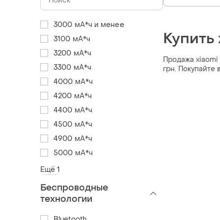
3000 мА*ч и менее
Купить 
3100 мА*ч
3200 мА*ч
Продажа xiaomi 
3300 мА*ч
грн. Покупайте 
4000 мА*ч
4200 мА*ч
4400 мА*ч
4500 мА*ч
4900 мА*ч
5000 мА*ч
Ещё 1
Беспроводные
технологии
Bluetooth