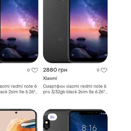
2880 грн
0
0
Xiaomi
aomi redmi note 6
Смартфон xiaomi redmi note 6
ack 2sim lte 6.26"
pro 3/32gb black 2sim lte 6.26"
2 мп + 5 мп
2280x1080 12 мп + 5 мп
.0 4000 mah
bluetooth 5.0 4000 mah
міцний