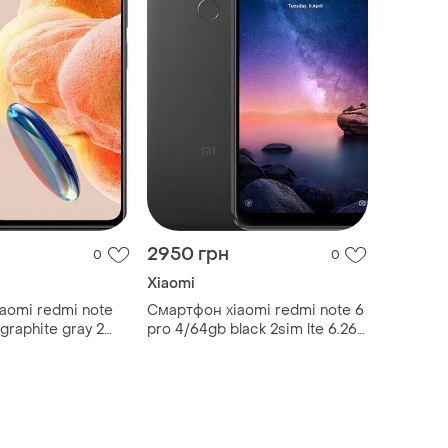
2950 грн
0
0
Xiaomi
aomi redmi note
Смартфон xiaomi redmi note 6
graphite gray 2
pro 4/64gb black 2sim lte 6.26"
apdragon 732g 108
2280x1080 12 мп + 5 мп
 mah
bluetooth 5.0 4000 mah