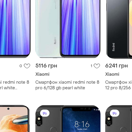
5116 грн
6241 грн
0
1
Xiaomi
Xiaomi
 redmi note 8
Смартфон xiaomi redmi note 8
Смартфон xi
rl white
pro 6/128 gb pearl white
12 pro 8/256 
sim 6.67" sn
мп nfc 5000