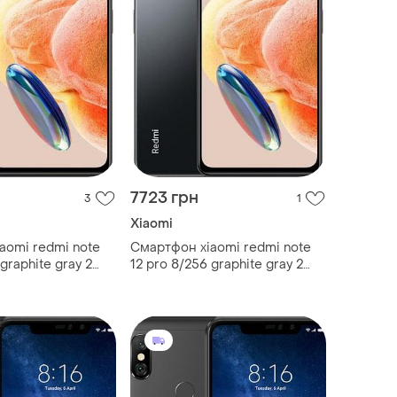
7723 грн
3
1
Xiaomi
aomi redmi note
Смартфон xiaomi redmi note
graphite gray 2
12 pro 8/256 graphite gray 2
apdragon 732g 108
sim 6.67" snapdragon 732g 108
 mah
мп nfc 5000 mah сучасний