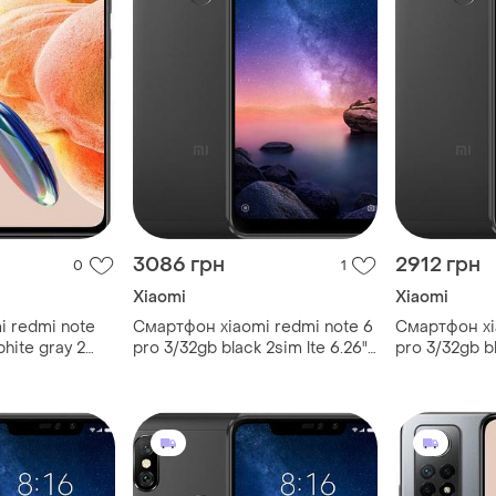
3086 грн
2912 грн
0
1
Xiaomi
Xiaomi
 redmi note
Смартфон xiaomi redmi note 6
Смартфон xi
phite gray 2
pro 3/32gb black 2sim lte 6.26"
pro 3/32gb bl
agon 732g 108
2280x1080 12 мп + 5 мп
2280x1080 1
h потужний
bluetooth 5.0 4000 mah
bluetooth 5