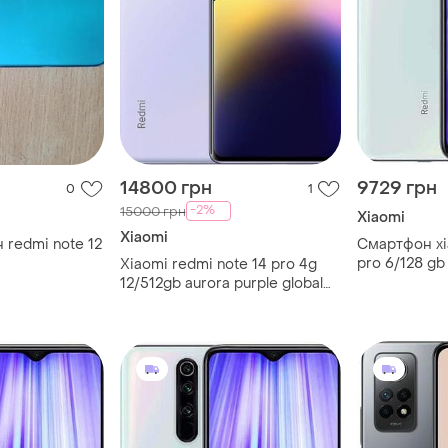
14800 грн
9729 грн
0
1
-2%
15000 грн
Xiaomi
Xiaomi
redmi note 12
Смартфон xi
pro 6/128 gb
Xiaomi redmi note 14 pro 4g
12/512gb aurora purple global
version