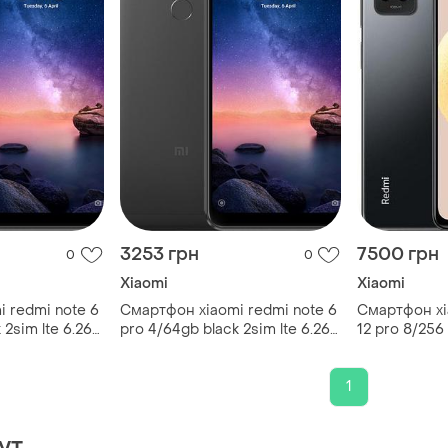
3253 грн
7500 грн
0
0
Xiaomi
Xiaomi
 redmi note 6
Смартфон xiaomi redmi note 6
Смартфон xi
2sim lte 6.26"
pro 4/64gb black 2sim lte 6.26"
12 pro 8/256 
 + 5 мп
2280x1080 12 мп + 5 мп
sim 6.67" sn
000 mah
bluetooth 5.0 4000 mah
мп nfc 5000
1
ут