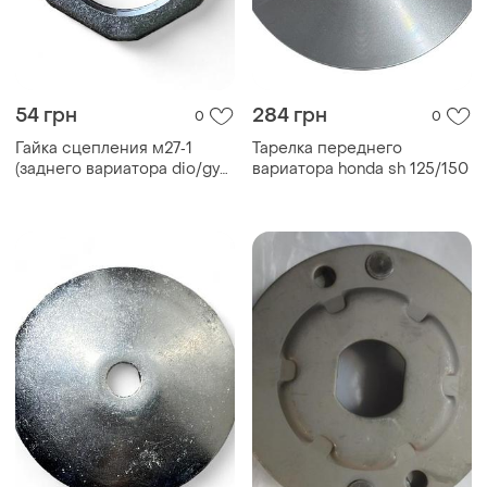
54 грн
284 грн
0
0
Гайка сцепления м27‐1
Тарелка переднего
(заднего вариатора dio/gy6
вариатора honda sh 125/150
50)