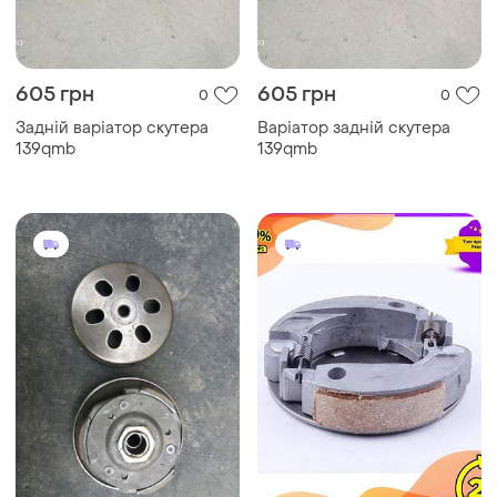
605 грн
605 грн
0
0
Задній варіатор скутера
Варіатор задній скутера
139qmb
139qmb