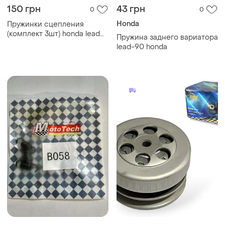
150 грн
43 грн
0
0
Honda
Пружинки сцепления
(комплект 3шт) honda lead
Пружина заднего вариатора
90 (1500 об) (mototech
lead-90 honda
тайвань)