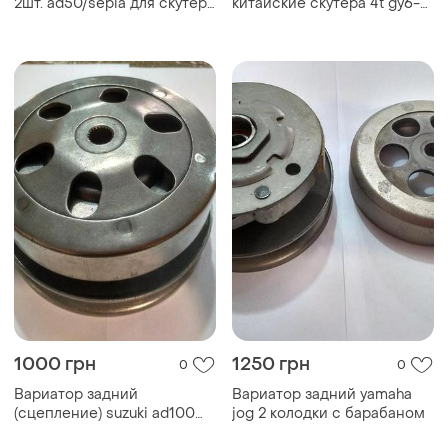
2шт. ad50/sepia для скутера
китайские скутера 4t gy6-
тормозные накладки. ku-22
50/60/80 с барабаном
1000 грн
1250 грн
0
0
Вариатор задний
Вариатор задний yamaha
(сцепление) suzuki ad100
jog 2 колодки с барабаном
(tmmp)