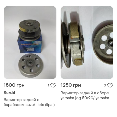
1500 грн
1250 грн
1
0
Suzuki
Вариатор задний в сборе
yamaha jog 50/90/ yamaha
Вариатор задний с
axis 90 с барабаном (3
барабаном suzuki lets (lipai)
колодки)