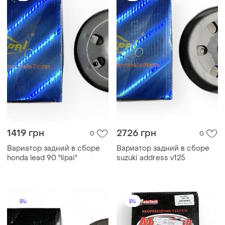
1419 грн
2726 грн
0
0
Вариатор задний в сборе
Вариатор задний в сборе
honda lead 90 "lipai"
suzuki address v125