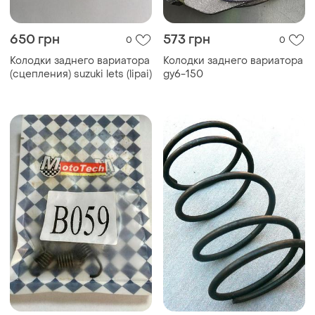
650 грн
573 грн
0
0
Колодки заднего вариатора
Колодки заднего вариатора
(сцепления) suzuki lets (lipai)
gy6-150