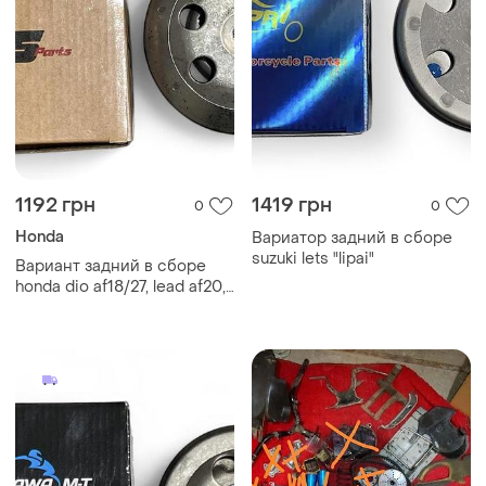
1192 грн
1419 грн
0
0
Honda
Вариатор задний в сборе
suzuki lets "lipai"
Вариант задний в сборе
honda dio af18/27, lead af20,
tact af16/24/30