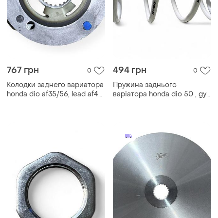
767 грн
494 грн
0
0
Колодки заднего вариатора
Пружина заднього
honda dio af35/56, lead af48
варіатора honda dio 50 , gy6
"lipai"
50 2000rpm "koso