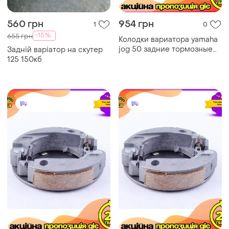
560 грн
954 грн
1
0
-15%
655 грн
Колодки вариатора yamaha
jog 50 задние тормозные
Задній варіатор на скутер
накладки для скутера dm-11
125 150кб