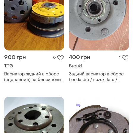
900 грн
400 грн
0
1
TTG
Suzuki
Вариатор задний в сборе
Задний вариатор в сборе
(сцепление) на бензиновый
honda dio / suzuki lets /
двигатель 50cc4t
сцепление Аркдрайвер
шкив