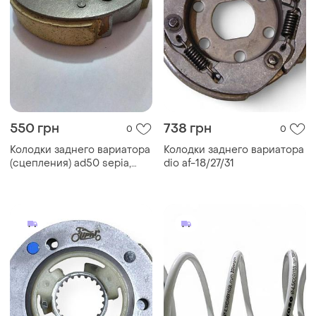
550 грн
738 грн
0
0
Колодки заднего вариатора
Колодки заднего вариатора
(сцепления) ad50 sepia,
dio af-18/27/31
address (dongxin)