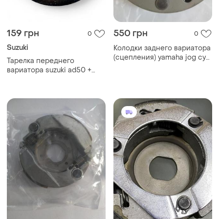
159 грн
550 грн
0
0
Suzuki
Колодки заднего вариатора
(сцепления) yamaha jog cy-
Тарелка переднего
50 (2 колодки)
вариатора suzuki ad50 +
крылышка