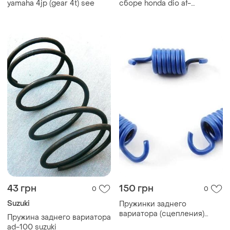
yamaha 4jp (gear 4t) see
сборе honda dio af-
27/34/gy6-50 (f6)
43 грн
150 грн
0
0
Suzuki
Пружинки заднего
вариатора (сцепления)
Пружина заднего вариатора
тюнинг 2000грм yamaha jog
ad-100 suzuki