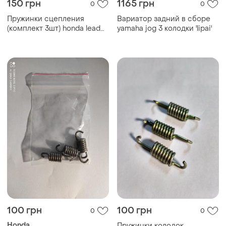
150 грн
1165 грн
0
0
Пружинки сцепления
Вариатор задний в сборе
(комплект 3шт) honda lead
yamaha jog 3 колодки 'lipai'
100 (1500 об) (mototech
тайвань)
100 грн
100 грн
0
0
Honda
Пружинки колодок