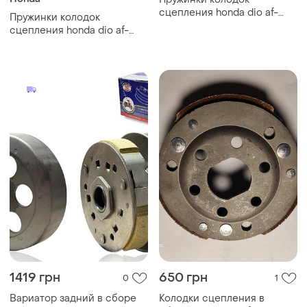
сцепления honda dio af-
Пружинки колодок
27/28/34; 4t gy6-50/60/80
сцепления honda dio af-
(2000 об)
27/28/34; 4t gy6-50/60/80
(2000 об)
1419 грн
650 грн
0
1
Вариатор задний в сборе
Колодки сцепления в