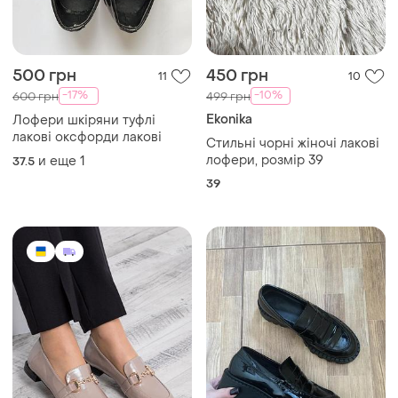
500 грн
450 грн
11
10
-17%
-10%
600 грн
499 грн
Ekonika
Лофери шкіряни туфлі
лакові оксфорди лакові
Стильні чорні жіночі лакові
лофери, розмір 39
и еще
1
37.5
39