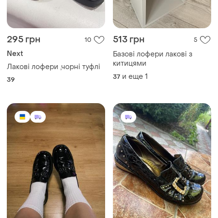
295 грн
513 грн
10
5
Next
Базові лофери лакові з
китицями
Лакові лофери ,чорні туфлі
и еще
1
37
39