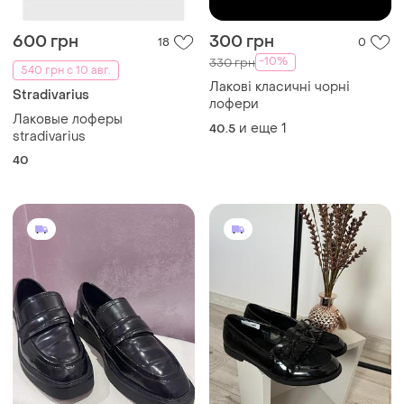
600 грн
300 грн
18
0
-10%
330 грн
540 грн с 10 авг.
Лакові класичні чорні
Stradivarius
лофери
Лаковые лоферы
и еще
1
40.5
stradivarius
40