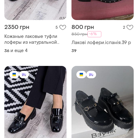
2350 грн
800 грн
5
2
-6%
850 грн
Кожаные лаковые туфли
лоферы из натуральной
Лакові лофери.іспанія.39 р
кожи кожувины лаковое
и еще
4
36
39
туфлы лоферы натуральная
кожа