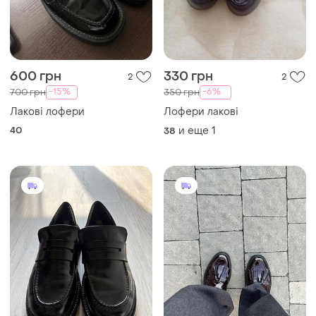
600 грн
330 грн
2
2
-15%
-6%
700 грн
350 грн
Лакові лофери
Лофери лакові
40
и еще
1
38