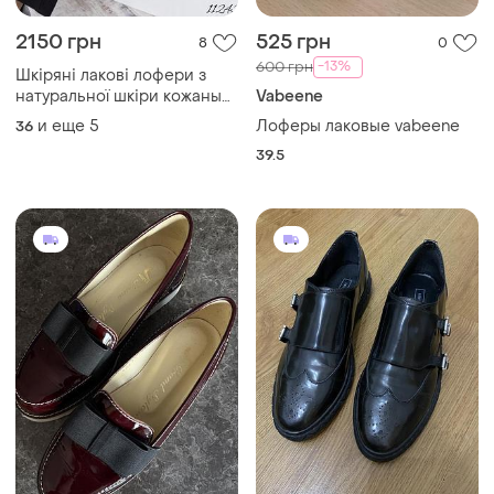
2150 грн
525 грн
8
0
-13%
600 грн
Шкіряні лакові лофери з
натуральної шкіри кожаные
Vabeene
лаковые лоферы
и еще
5
Лоферы лаковые vabeene
36
натуральная кожа
39.5