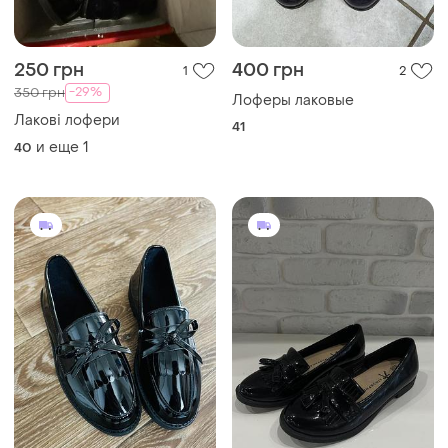
250 грн
400 грн
1
2
-29%
350 грн
Лоферы лаковые
Лакові лофери
41
и еще
1
40