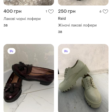
400 грн
250 грн
1
6
Raid
Лакові чорні лофери
Жіночі лакові лофери
38
38