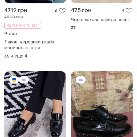
4712 грн
475 грн
6
4
4800 грн
Чорні лакові лофери nessi
4241 грн с 10 авг.
37
Prada
Лакові черевики prada
масивні лофери
и еще
4
35