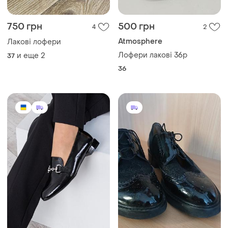
750 грн
500 грн
4
2
Atmosphere
Лакові лофери
Лофери лакові 36р
и еще
2
37
36