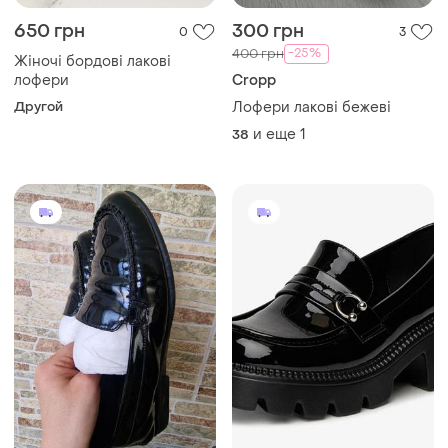
650 грн
300 грн
0
3
-25%
400 грн
Жіночі бордові лакові
лофери
Cropp
Другой
Лофери лакові бежеві
и еще
1
38