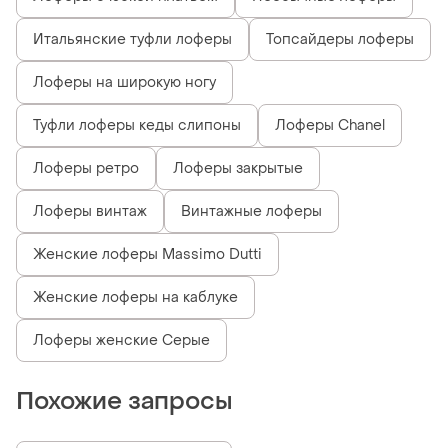
Итальянские туфли лоферы
Топсайдеры лоферы
Лоферы на широкую ногу
Туфли лоферы кеды слипоны
Лоферы Chanel
Лоферы ретро
Лоферы закрытые
Лоферы винтаж
Винтажные лоферы
Женские лоферы Massimo Dutti
Женские лоферы на каблуке
Лоферы женские Серые
Похожие запросы