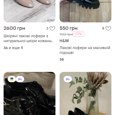
2600 грн
550 грн
3
8
-22%
700 грн
Шкіряні лакові лофери з
натуральної шкіри кожаные
H&M
лаковые лоферы
и еще
4
Лакові лофери на масивній
36
натуральная кожа
підошві
38