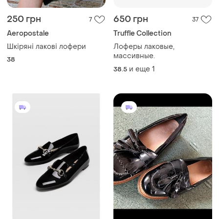
250 грн
650 грн
7
37
Aeropostale
Truffle Collection
Шкіряні лакові лофери
Лоферы лаковые,
массивные.
38
и еще
1
38.5