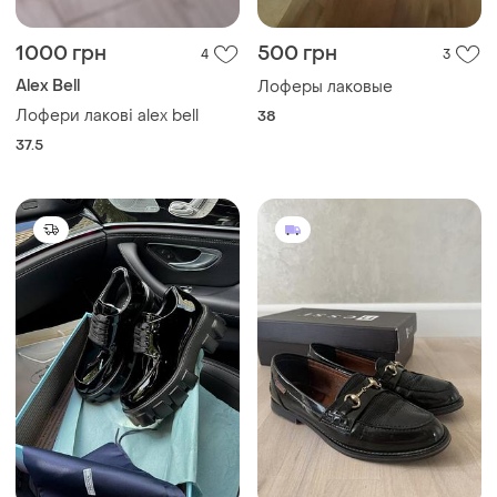
1000 грн
500 грн
4
3
Alex Bell
Лоферы лаковые
Лофери лакові alex bell
38
37.5