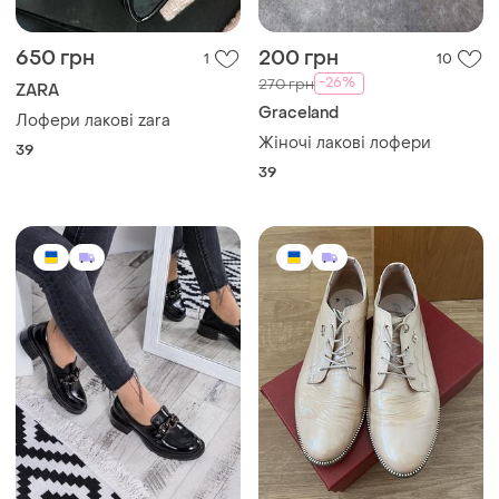
650 грн
200 грн
1
10
-26%
270 грн
ZARA
Graceland
Лофери лакові zara
Жіночі лакові лофери
39
39