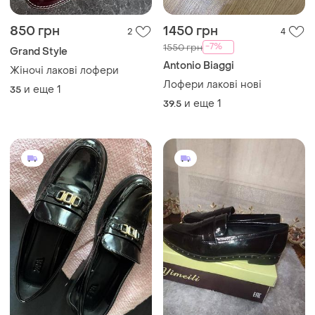
850 грн
1450 грн
2
4
-7%
1550 грн
Grand Style
Antonio Biaggi
Жіночі лакові лофери
Лофери лакові нові
и еще
1
35
и еще
1
39.5