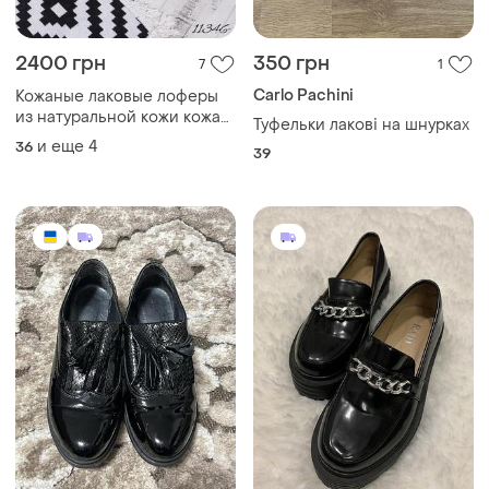
2400 грн
350 грн
7
1
Carlo Pachini
Кожаные лаковые лоферы
из натуральной кожи кожа
Туфельки лакові на шнурках
кожуны лаковые лоферы
и еще
4
36
39
натуральная кожа