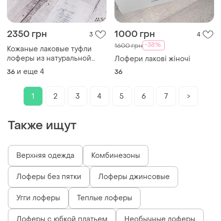
2350 грн
1000 грн
3
4
-38%
1600 грн
Кожаные лаковые туфли
лоферы из натуральной
Лофери лакові жіночі
кожи кожувины лаковое
и еще
4
36
36
туфлы лоферы натуральная
кожа
1
2
3
4
5
6
7
>
Также ищут
Верхняя одежда
Комбинезоны
Лоферы без пятки
Лоферы джинсовые
Угги лоферы
Теплые лоферы
Лоферы с юбкой платьем
Необычные лоферы