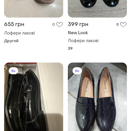
655 грн
399 грн
0
8
New Look
Лофери лакові
Лофери лакові
Другой
39