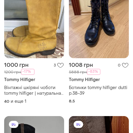
1000 грн
1008 грн
3
0
-17%
-83%
1200 грн
5888 грн
Tommy Hilfiger
Tommy Hilfiger
Вінтажні шкіряні чоботи
Ботинки tommy hilfiger dutti
tommy hilfiger | натуральна
р.38-39
шкіра | mustard | 90s/y2k
и еще
1
8,5
40