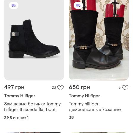
497 грн
650 грн
23
3
Tommy Hilfiger
Tommy Hilfiger
Замшевые ботинки tommy
Tommy hilfiger
hilfiger th suede flat boot
демисезонные кожаные
сапоги
и еще
1
38
39.5