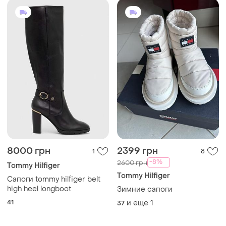
8000 грн
2399 грн
1
8
-8%
2600 грн
Tommy Hilfiger
Tommy Hilfiger
Сапоги tommy hilfiger belt
high heel longboot
Зимние сапоги
41
и еще
1
37