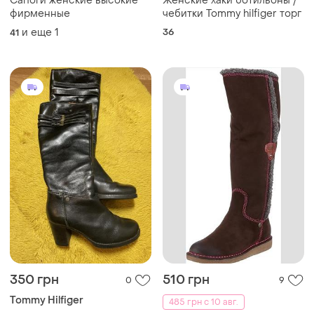
Сапоги женские высокие
Женские хаки ботильоны /
фирменные
чебитки Tommy hilfiger торг
и еще
1
36
41
350 грн
510 грн
0
9
Tommy Hilfiger
485 грн с 10 авг.