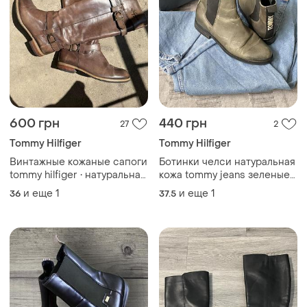
600 грн
440 грн
27
2
Tommy Hilfiger
Tommy Hilfiger
Винтажные кожаные сапоги
Ботинки челси натуральная
tommy hilfiger • натуральная
кожа tommy jeans зеленые
кожа • riding style 🤎
оригинал
и еще
1
и еще
1
36
37.5