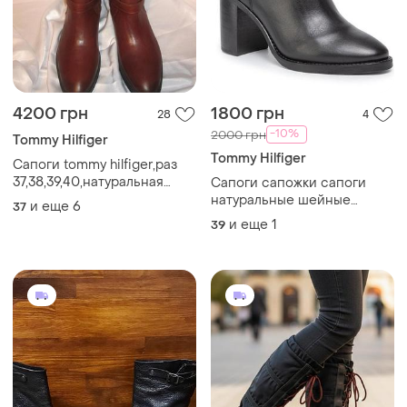
4200 грн
1800 грн
28
4
-10%
2000 грн
Tommy Hilfiger
Tommy Hilfiger
Сапоги tommy hilfiger,раз
37,38,39,40,натуральная
Сапоги сапожки сапоги
кожа на фланели
натуральные шейные
и еще
6
37
натуральная кожа 40
и еще
1
39
размер