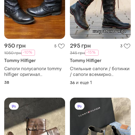
950 грн
295 грн
5
3
-10%
-15%
1050 грн
345 грн
Tommy Hilfiger
Tommy Hilfiger
Сапоги полусапоги tommy
Стильные сапоги / ботинки
hilfiger оригинал
/ сапоги всемирно
натуральная кожа размер
известного бренда tommy
38
и еще
1
36
38
hilfiger / натуральная кожа