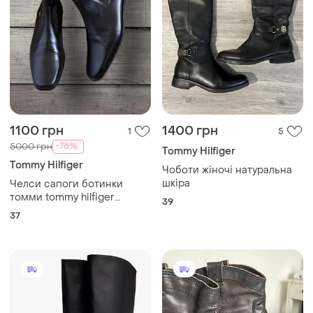
1100 грн
1400 грн
1
5
-78%
5000 грн
Tommy Hilfiger
Tommy Hilfiger
Чоботи жіночі натуральна
шкіра
Челси сапоги ботинки
томми tommy hilfiger
39
натуральная кожа кожаные
37
th