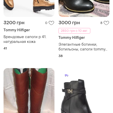
3200 грн
3000 грн
0
8
Tommy Hilfiger
2850 грн с 10 авг.
Брендовые сапоги р 41.
Tommy Hilfiger
натуральная кожа
Элегантные ботинки,
41
ботильоны, сапоги tommy
hilfiger.38р.24см.
38
натуральная кожа.