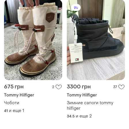
675 грн
3300 грн
2
37
Tommy Hilfiger
Tommy Hilfiger
Чоботи
Зимние сапоги tommy
hilfiger
и еще
1
41
и еще
2
34.5