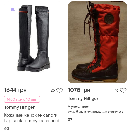
1644 грн
1075 грн
26
16
Tommy Hilfiger
1480 грн с 10 авг.
Чудесные
Tommy Hilfiger
комбинированные сапожки
Кожаные женские сапоги
tommy hilfiger mount baker
37
flag sock tommy jeans boot
new york сша. 37 р.
40 размера.
40