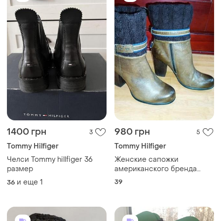
1400 грн
980 грн
3
5
Tommy Hilfiger
Tommy Hilfiger
Челси Tommy hillfiger 36
Женские сапожки
размер
американского бренда
tommy hilfiger
и еще
1
39
36