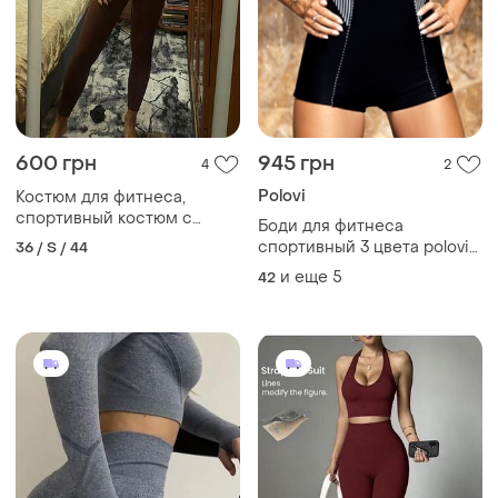
600 грн
945 грн
4
2
Polovi
Костюм для фитнеса,
спортивный костюм с
Боди для фитнеса
длинным рукавом
спортивный 3 цвета polovi
36 / S / 44
1509са
и еще
5
42