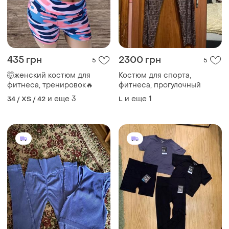
435 грн
2300 грн
5
5
🤯женский костюм для
Костюм для спорта,
фитнеса, тренировок🔥
фитнеса, прогулочный
и еще
3
и еще
1
34 / XS / 42
L