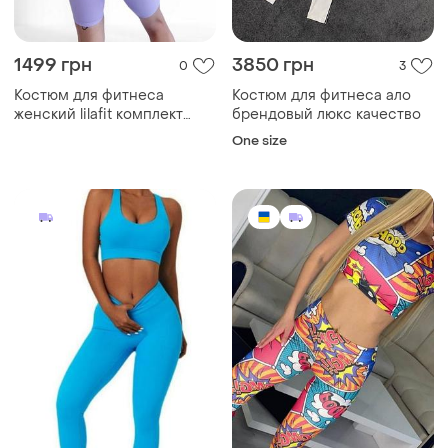
1499 грн
3850 грн
0
3
Костюм для фитнеса
Костюм для фитнеса ало
женский lilafit комплект
брендовый люкс качество
шорты и топ лиловый l
One size
(lft000022)