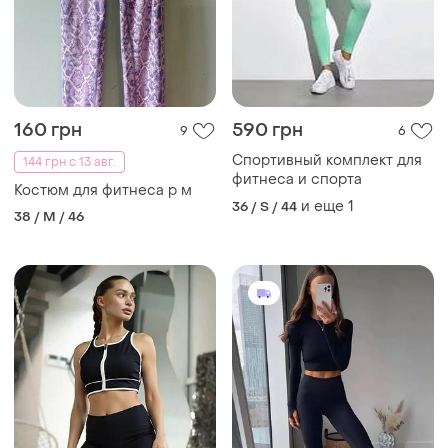
160 грн
590 грн
9
6
Спортивный комплект для
144 грн с 13 авг.
фитнеса и спорта
Костюм для фитнеса р м
и еще
1
36 / S / 44
38 / M / 46