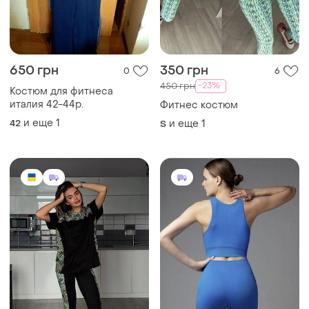
650 грн
350 грн
0
6
-23%
450 грн
Костюм для фитнеса
италия 42-44р.
Фитнес костюм
и еще
1
42
и еще
1
S