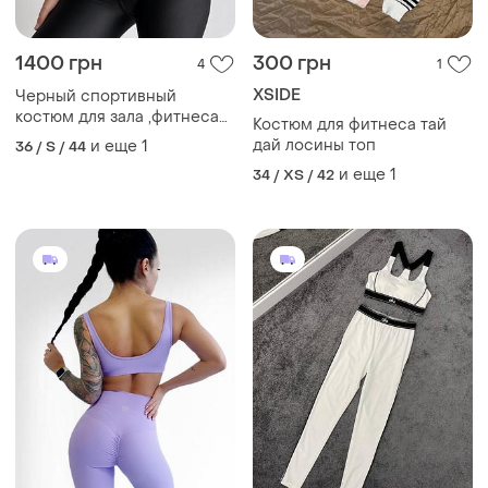
1400 грн
300 грн
4
1
XSIDE
Черный спортивный
костюм для зала ,фитнеса
Костюм для фитнеса тай
йоги
дай лосины топ
и еще
1
36 / S / 44
и еще
1
34 / XS / 42