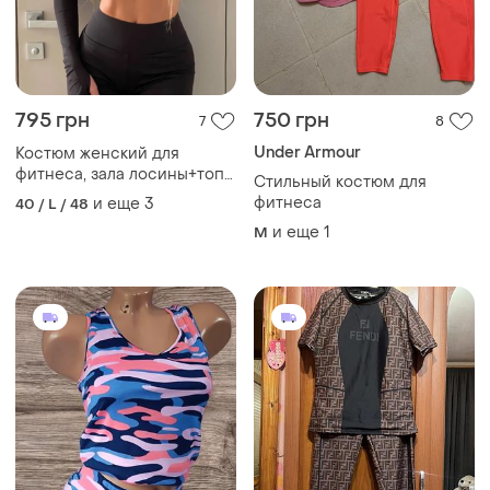
795 грн
750 грн
7
8
Under Armour
Костюм женский для
фитнеса, зала лосины+топ
Стильный костюм для
микродайвинг 4 цвета
фитнеса
и еще
3
40 / L / 48
rin1346-0137oве
и еще
1
M