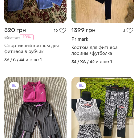
320 грн
1399 грн
16
3
-10%
355 грн
Primark
Спортивный костюм для
Костюм для фитнеса
фитнеса в рубчик
лосины +футболка
и еще
1
36 / S / 44
и еще
1
34 / XS / 42