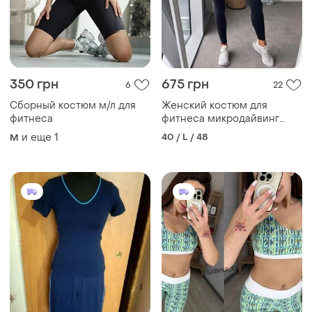
350 грн
675 грн
6
22
Сборный костюм м/л для
Женский костюм для
фитнеса
фитнеса микродайвинг
7998фг
и еще
1
40 / L / 48
M