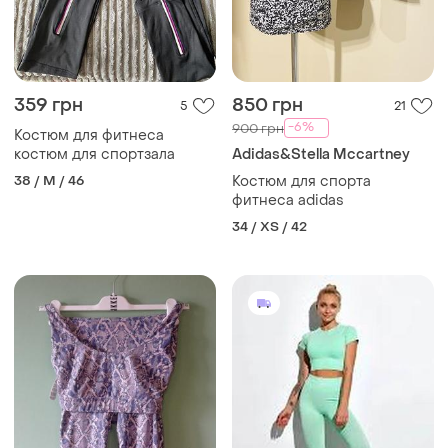
359 грн
850 грн
5
21
-6%
900 грн
Костюм для фитнеса
костюм для спортзала
Adidas&Stella Mccartney
38 / M / 46
Костюм для спорта
фитнеса adidas
34 / XS / 42