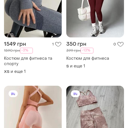
1549 грн
350 грн
1
0
-3%
-13%
1590 грн
399 грн
Костюм для фитнеса та
Костюм для фитнеса
спорту
и еще
1
S
и еще
1
ХS