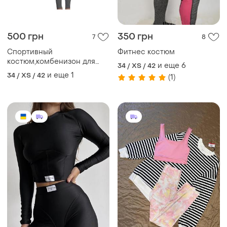
500 грн
350 грн
7
8
Спортивный
Фитнес костюм
костюм,комбенизон для
и еще
6
34 / XS / 42
йоги 🧘 фитнеса
и еще
1
34 / XS / 42
(1)