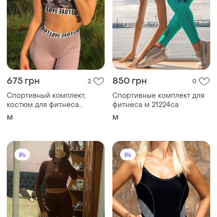
675 грн
850 грн
2
0
Спортивный комплект,
Спортивные комплект для
костюм для фитнеса
фитнеса м 21224са
21222са
M
M