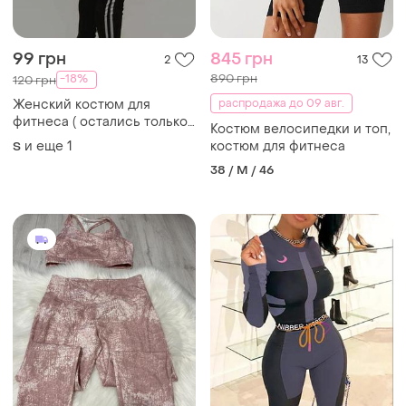
99 грн
845 грн
2
13
890 грн
-18%
120 грн
Женский костюм для
распродажа до 09 авг.
фитнеса ( остались только
Костюм велосипедки и топ,
лосины)
и еще
1
костюм для фитнеса
S
38 / M / 46