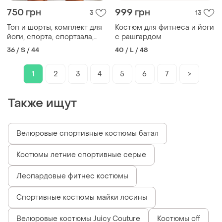
750 грн
999 грн
3
13
Топ и шорты, комплект для
Костюм для фитнеса и йоги
йоги, спорта, спортзала,
с рашгардом
фитнеса
36 / S / 44
40 / L / 48
1
2
3
4
5
6
7
>
Также ищут
Велюровые спортивные костюмы батал
Костюмы летние спортивные серые
Леопардовые фитнес костюмы
Спортивные костюмы майки лосины
Велюровые костюмы Juicy Couture
Костюмы off