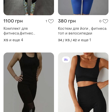
1100 грн
380 грн
1
0
Комплект для
Костюм для йоги , фитнеса.
фитнеса,фитнес
топ и велосипедки
комплект,лосины в
и еще
4
и еще
1
ХS
34 / XS / 42
зал,фитнес лосины и
футболка