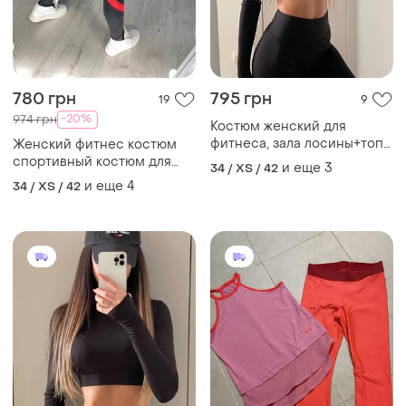
780 грн
795 грн
19
9
-20%
974 грн
Костюм женский для
фитнеса, зала лосины+топ
Женский фитнес костюм
микродайвинг 4 цвета
спортивный костюм для
и еще
3
34 / XS / 42
rin1346-0137oве
фитнеса 7122
и еще
4
34 / XS / 42