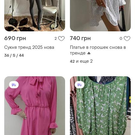
690 грн
740 грн
2
0
Сукня тренд 2025 нова
Платье в горошек снова в
тренде 🔥
36 / S / 44
и еще
2
42