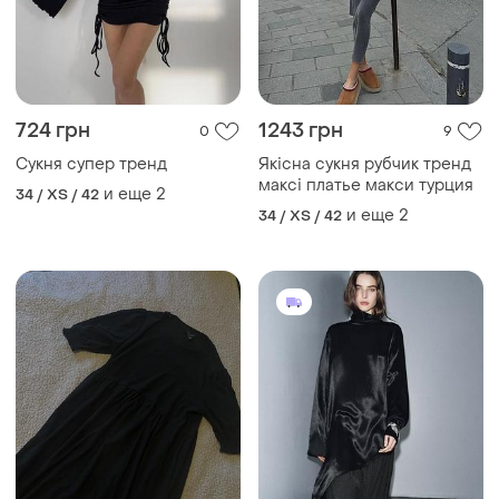
724 грн
1243 грн
0
9
Сукня супер тренд
Якісна сукня рубчик тренд
максі платье макси турция
и еще
2
34 / XS / 42
и еще
2
34 / XS / 42