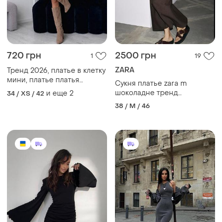
720 грн
2500 грн
1
19
ZARA
Тренд 2026, платье в клетку
мини, платье платья
Сукня платье zara m
рубашка в клетку
шоколадне тренд
и еще
2
34 / XS / 42
коричневе
38 / M / 46