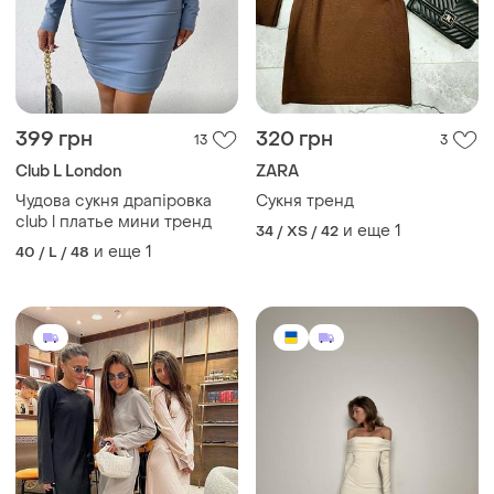
399 грн
320 грн
13
3
Club L London
ZARA
Чудова сукня драпіровка
Сукня тренд
club l платье мини тренд
и еще
1
34 / XS / 42
и еще
1
40 / L / 48