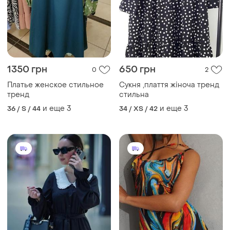
1350 грн
650 грн
0
2
Платье женское стильное
Сукня ,плаття жіноча тренд
тренд
стильна
и еще
3
и еще
3
36 / S / 44
34 / XS / 42