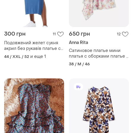
300 грн
650 грн
11
12
Anna Rita
Подовжений желет сукня
акрил без рукавів платье с
Сатиновое платье мини
разрезами тренд
платья с оборками платье с
и еще
1
44 / XXL / 52
разрезом коллаборация rita
38 / M / 46
ora сатиновое платье
комбинация платья огни
платья плать тренд