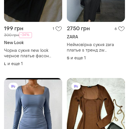
199 грн
2750 грн
1
6
-34%
300 грн
ZARA
New Look
Неймовірна сукня zara
платье s тренд zw
Чорна сукня new look
collection
черное платье фасон
и еще
1
S
тренд
и еще
1
L