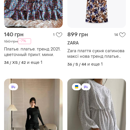
140 грн
899 грн
1
14
-7%
150 грн
ZARA
Платье. платье. тренд 2021.
Zara плаття сукня сатинова
цветочный принт. мини.
максі нова тренд платье
длинное
и еще
1
34 / XS / 42
и еще
1
36 / S / 44