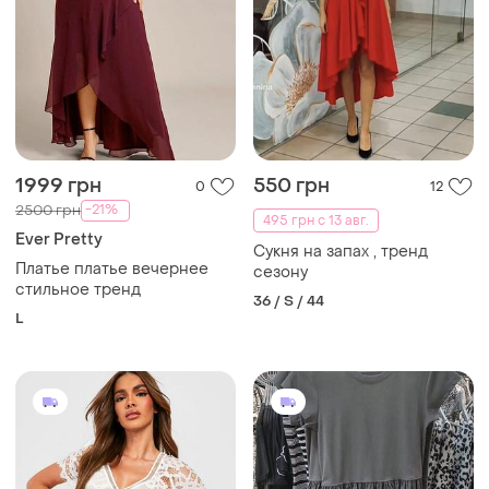
1999 грн
550 грн
0
12
-21%
2500 грн
495 грн с 13 авг.
Ever Pretty
Сукня на запах , тренд
Платье платье вечернее
сезону
стильное тренд
36 / S / 44
L