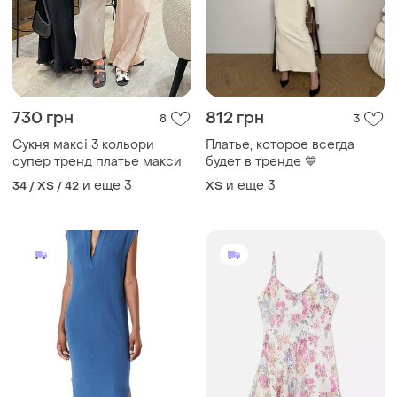
730 грн
812 грн
8
3
Сукня максі 3 кольори
Платье, которое всегда
супер тренд платье макси
будет в тренде 💙
и еще
3
и еще
3
34 / XS / 42
ХS