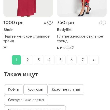
1000 грн
750 грн
0
1
Shein
Bodyflirt
Платье женское стильное
Платье женское стильное
тренд
тренд
M
и еще
2
S
1
2
3
4
5
6
7
>
Также ищут
Кофты
Костюмы
Красные платья
Сексуальные платья