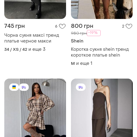
745 грн
800 грн
6
2
-19%
980 грн
Чорна сукня максі тренд
платье черное макси
Shein
и еще
3
Коротка сукня shein тренд
34 / XS / 42
короткое платье shein
и еще
1
M