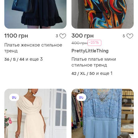
1100 грн
300 грн
3
5
-25%
400 грн
Платье женское стильное
тренд
PrettyLittleThing
и еще
3
Платье платье мини
36 / S / 44
стильное тренд
и еще
1
42 / XL / 50