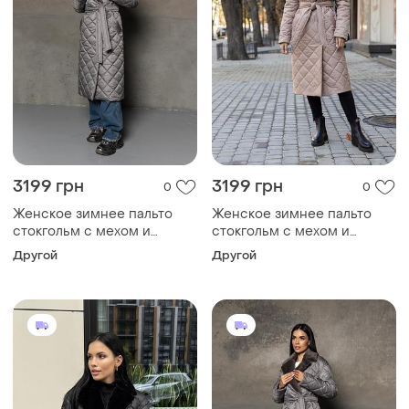
3199 грн
3199 грн
0
0
Женское зимнее пальто
Женское зимнее пальто
стокгольм с мехом и
стокгольм с мехом и
поясом утепленное,
поясом утепленное,
Другой
Другой
стильное стеганое пальто
стильное стеганое пальто
до -10°c размеры 40-54
до -10°c размеры 40-54
серое 42, xxxl
какао 42, xs