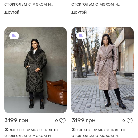
стокгольм с мехом и
стокгольм с мехом и
поясом утепленное,
поясом утепленное,
Другой
Другой
стильное стеганое пальто
стильное стеганое пальто
до -10°c размеры 40-54
до -10°c размеры 40-54
латте 42, xxxl
какао 42, s
3199 грн
3199 грн
0
0
Женское зимнее пальто
Женское зимнее пальто
стокгольм с мехом и
стокгольм с мехом и