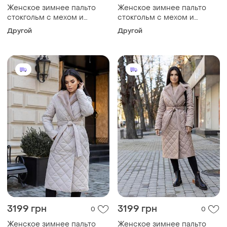
Женское зимнее пальто
Женское зимнее пальто
стокгольм с мехом и
стокгольм с мехом и
поясом утепленное,
поясом утепленное,
Другой
Другой
стильное стеганое пальто
стильное стеганое пальто
до -10°c размеры 40-54
до -10°c размеры 40-54
серое 42, 4xl
латте 42, s
3199 грн
3199 грн
0
0
Женское зимнее пальто
Женское зимнее пальто