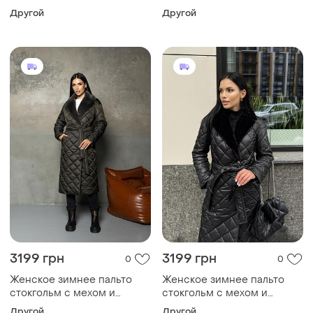
поясом утепленное,
поясом утепленное,
Другой
Другой
стильное стеганое пальто
стильное стеганое пальто
до -10°c размеры 40-54
до -10°c размеры 40-54
малахитовое 42, xxl
какао 42, xxxl
3199 грн
3199 грн
0
0
Женское зимнее пальто
Женское зимнее пальто
стокгольм с мехом и
стокгольм с мехом и
поясом утепленное,
поясом утепленное,
Другой
Другой