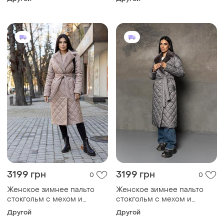
стильное стеганое пальто
стильное стеганое пальто
до -10°c размеры 40-54
до -10°c размеры 40-54
малахитовое 42, l
черное 42, xxl
3199 грн
3199 грн
0
0
Женское зимнее пальто
Женское зимнее пальто
стокгольм с мехом и
стокгольм с мехом и
поясом утепленное,
поясом утепленное,
Другой
Другой
стильное стеганое пальто
стильное стеганое пальто