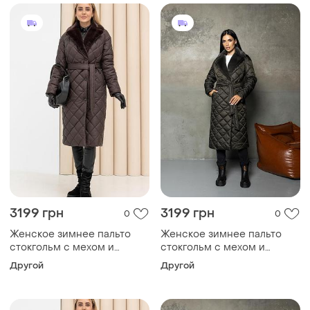
латте 42, xl
какао 42, xl
3199 грн
3199 грн
0
0
Женское зимнее пальто
Женское зимнее пальто
стокгольм с мехом и
стокгольм с мехом и
поясом утепленное,
поясом утепленное,
Другой
Другой
стильное стеганое пальто
стильное стеганое пальто
до -10°c размеры 40-54
до -10°c размеры 40-54
шоколад 42, 5xl
малахитовое 42, xl