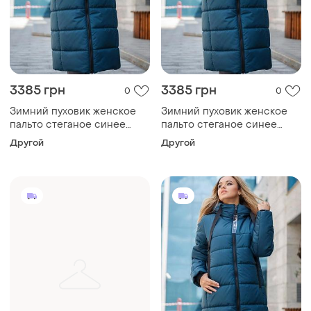
3385 грн
3385 грн
0
0
Зимний пуховик женское
Зимний пуховик женское
пальто стеганое синее
пальто стеганое синее
тинсулейт цвет черный
тинсулейт цвет черный
Другой
Другой
размер 42-58 52
размер 42-58 56