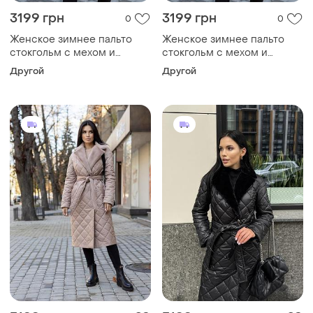
3199 грн
3199 грн
0
0
Женское зимнее пальто
Женское зимнее пальто
стокгольм с мехом и
стокгольм с мехом и
поясом утепленное,
поясом утепленное,
Другой
Другой
стильное стеганое пальто
стильное стеганое пальто
до -10°c размеры 40-54
до -10°c размеры 40-54
латте 42, 4xl
латте 42, l