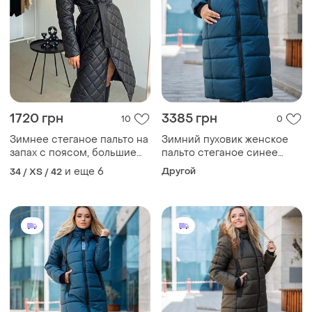
1720 грн
3385 грн
10
0
Зимнее стеганое пальто на
Зимний пуховик женское
запах с поясом, большие
пальто стеганое синее
размеры 42-58
тинсулейт цвет черный
и еще
6
Другой
34 / XS / 42
размер 42-58 42