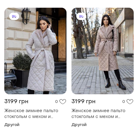
до -10°c размеры 40-54
до -10°c размеры 40-54
какао 42, xxl
серое 42, s
3199 грн
3199 грн
0
0
Женское зимнее пальто
Женское зимнее пальто
стокгольм с мехом и
стокгольм с мехом и
поясом утепленное,
поясом утепленное,
Другой
Другой
стильное стеганое пальто
стильное стеганое пальто
до -10°c размеры 40-54
до -10°c размеры 40-54