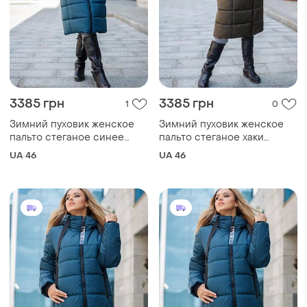
3385 грн
3385 грн
1
0
Зимний пуховик женское
Зимний пуховик женское
пальто стеганое синее
пальто стеганое хаки
тинсулейт цвет черный
тинсулейт цвет черный
UA 46
UA 46
размер 42-58
размер 42-58