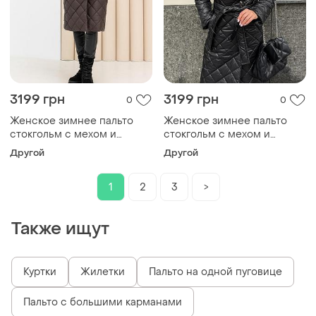
3199 грн
3199 грн
0
0
Женское зимнее пальто
Женское зимнее пальто
стокгольм с мехом и
стокгольм с мехом и
поясом утепленное,
поясом утепленное,
Другой
Другой
стильное стеганое пальто
стильное стеганое пальто
до -10°c размеры 40-54
до -10°c размеры 40-54
1
2
3
>
шоколад 42, xs
черное 42, l
Также ищут
Куртки
Жилетки
Пальто на одной пуговице
Пальто с большими карманами