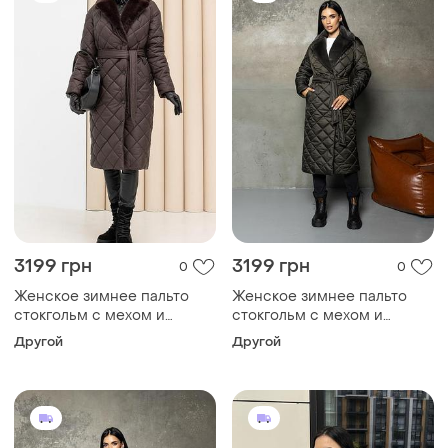
3199 грн
3199 грн
0
0
Женское зимнее пальто
Женское зимнее пальто
стокгольм с мехом и
стокгольм с мехом и
поясом утепленное,
поясом утепленное,
Другой
Другой
стильное стеганое пальто
стильное стеганое пальто
до -10°c размеры 40-54
до -10°c размеры 40-54
шоколад 42, m
малахитовое 42, m