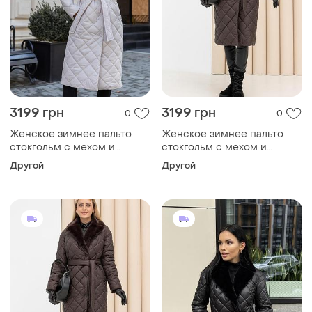
3199 грн
3199 грн
0
0
Женское зимнее пальто
Женское зимнее пальто
стокгольм с мехом и
стокгольм с мехом и
поясом утепленное,
поясом утепленное,
Другой
Другой
стильное стеганое пальто
стильное стеганое пальто
до -10°c размеры 40-54
до -10°c размеры 40-54
латте 42, xs
шоколад 42, 4xl