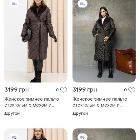
3199 грн
3199 грн
0
0
Женское зимнее пальто
Женское зимнее пальто
стокгольм с мехом и
стокгольм с мехом и
поясом утепленное,
поясом утепленное,
Другой
Другой
стильное стеганое пальто
стильное стеганое пальто
до -10°c размеры 40-54
до -10°c размеры 40-54
шоколад 42, xxxl
малахитовое 42, s