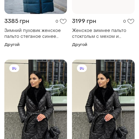
3385 грн
3199 грн
0
0
Зимний пуховик женское
Женское зимнее пальто
пальто стеганое синее
стокгольм с мехом и
тинсулейт цвет черный
поясом утепленное,
Другой
Другой
размер 42-58 58
стильное стеганое пальто
до -10°c размеры 40-54
шоколад 42, s