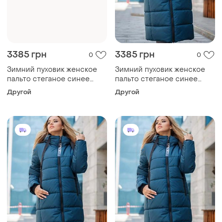
3385 грн
3385 грн
0
0
Зимний пуховик женское
Зимний пуховик женское
пальто стеганое синее
пальто стеганое синее
тинсулейт цвет черный
тинсулейт цвет черный
Другой
Другой
размер 42-58 48
размер 42-58 44