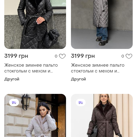
3199 грн
3199 грн
0
0
Женское зимнее пальто
Женское зимнее пальто
стокгольм с мехом и
стокгольм с мехом и
поясом утепленное,
поясом утепленное,
Другой
Другой
стильное стеганое пальто
стильное стеганое пальто
до -10°c размеры 40-54
до -10°c размеры 40-54
черное 42, s
серое 42, l