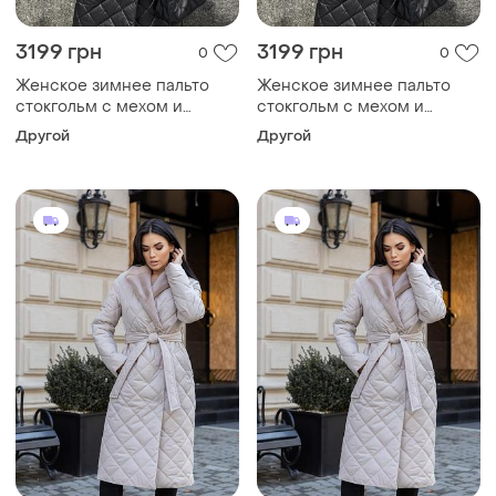
3199 грн
3199 грн
0
0
Женское зимнее пальто
Женское зимнее пальто
стокгольм с мехом и
стокгольм с мехом и
поясом утепленное,
поясом утепленное,
Другой
Другой
стильное стеганое пальто
стильное стеганое пальто
до -10°c размеры 40-54
до -10°c размеры 40-54
черное 42, m
черное 42, xs