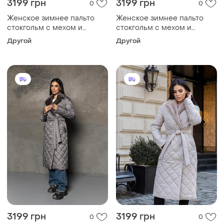
3199 грн
3199 грн
0
0
Женское зимнее пальто
Женское зимнее пальто
стокгольм с мехом и
стокгольм с мехом и
поясом утепленное,
поясом утепленное,
Другой
Другой
стильное стеганое пальто
стильное стеганое пальто
до -10°c размеры 40-54
до -10°c размеры 40-54
какао 42, 5xl
черное 42, 5xl
3199 грн
3199 грн
0
0