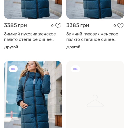
3385 грн
3385 грн
0
0
Зимний пуховик женское
Зимний пуховик женское
пальто стеганое синее
пальто стеганое синее
тинсулейт цвет черный
тинсулейт цвет черный
Другой
Другой
размер 42-58 54
размер 42-58 50