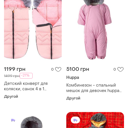
1199 грн
5100 грн
0
0
-21%
1499 грн
Huppa
Детский конверт для
Комбинезон - спальный
коляски, санок 4 в 1
мешок для девочек huppa
springos sb0022 pink
mary 1, 62 (32630130-
Другой
Другой
80003-062) 4741468967363