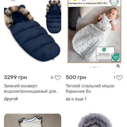
3299 грн
500 грн
0
1
Зимний конверт
Теплий спальний мішок
водонепроницаемый для
баранчик бо
коляски 95 х 48 см elmi
Другой
и еще
1
62
he0641