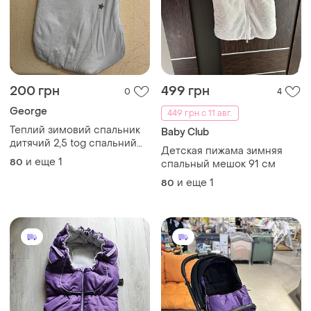
200 грн
499 грн
0
4
George
449 грн с 11 авг.
Теплий зимовий спальник
Baby Club
дитячий 2,5 tog спальний
Детская пижама зимняя
мішок
и еще
1
80
спальный мешок 91 см
и еще
1
80