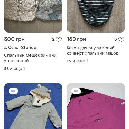
300 грн
150 грн
2
0
& Other Stories
Кокон для сну зимовий
конверт спальний мішок
Спальный мешок зимний,
утепленный
и еще
1
62
и еще
1
56