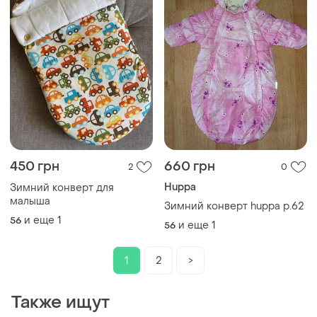
450 грн
660 грн
2
0
Huppa
Зимний конверт для
малыша
Зимний конверт huppa p.62
и еще
1
56
и еще
1
56
1
2
>
Также ищут