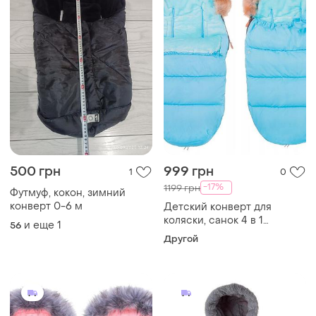
500 грн
999 грн
1
0
-17%
1199 грн
Футмуф, кокон, зимний
конверт 0-6 м
Детский конверт для
коляски, санок 4 в 1
и еще
1
56
springos sb0015 sky blue
Другой