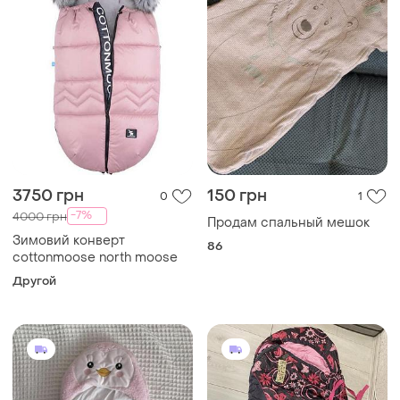
3750 грн
150 грн
0
1
-7%
4000 грн
Продам спальный мешок
Зимовий конверт
86
cottonmoose north moose
Другой