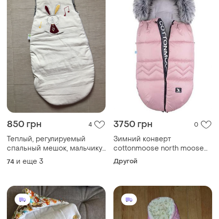
850 грн
3750 грн
4
0
Теплый, регулируемый
Зимний конверт
спальный мешок, мальчику,
cottonmoose north moose
babycalin. 6-36 мес
pink
и еще
3
Другой
74