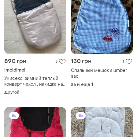
890 грн
130 грн
3
1
Impidimpi
Спальный мешок slumber
sac
Унисекс. зимний теплый
конверт чехол , накидка на
и еще
1
56
ножки impidimpi. 75х40
Другой