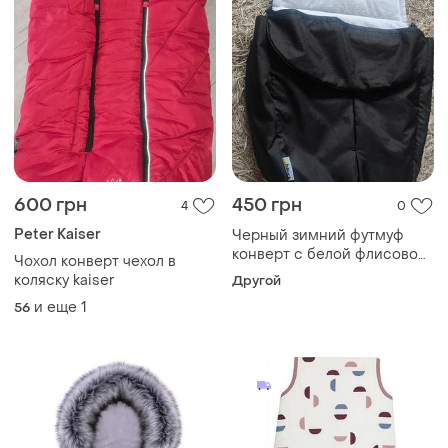
600 грн
450 грн
4
0
Peter Kaiser
Черный зимний футмуф
конверт с белой флисовой
Чохол конверт чехол в
подкладкой бренда hauck
коляску kaiser
Другой
предназначен для
и еще
1
56
утепления детских
визочков.