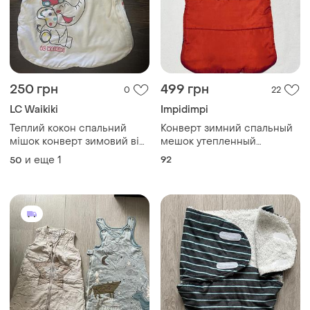
250 грн
499 грн
0
22
LC Waikiki
Impidimpi
Теплий кокон спальний
Конверт зимний спальный
мішок конверт зимовий від
мешок утепленный
lc waikiki baby від 0 до 6 міс
impidimpi (неместя)
и еще
1
92
50
для немовлят