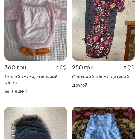
360 грн
250 грн
2
3
Теплий кокон, спальний
Спальний мішок, дитячий
мішок
Другой
и еще
1
56