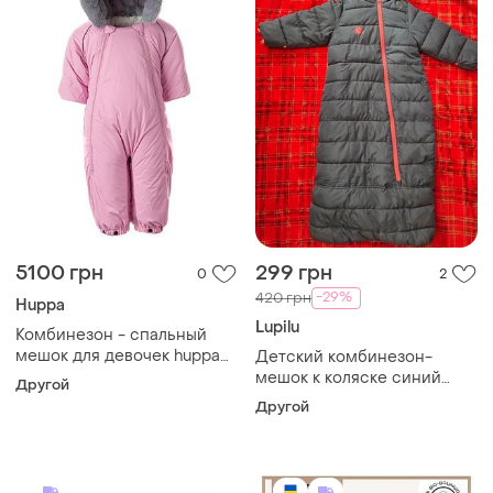
5100 грн
299 грн
0
2
-29%
420 грн
Huppa
Lupilu
Комбинезон - спальный
мешок для девочек huppa
Детский комбинезон-
mary 1, 80 (32630130-
мешок к коляске синий
Другой
80003-080) 4741468963310
lupilu 86/92
Другой