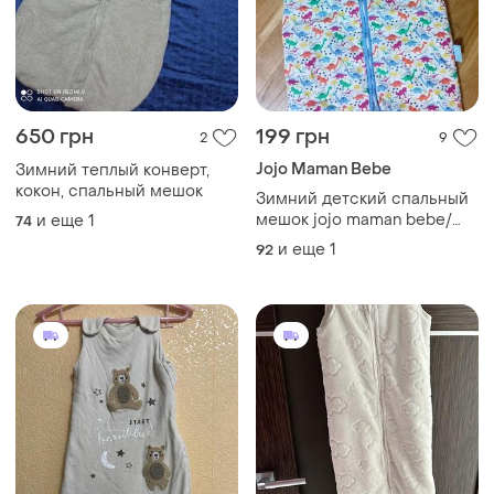
650 грн
199 грн
2
9
Jojo Maman Bebe
Зимний теплый конверт,
кокон, спальный мешок
Зимний детский спальный
мешок jojo maman bebe/
и еще
1
74
одеяло / конверт /
и еще
1
92