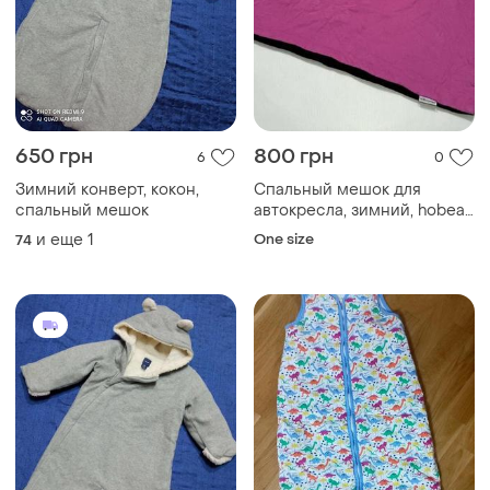
650 грн
800 грн
6
0
Зимний конверт, кокон,
Спальный мешок для
спальный мешок
автокресла, зимний, hobea
germany, очень теплый,
и еще
1
One size
74
состояние отличное!