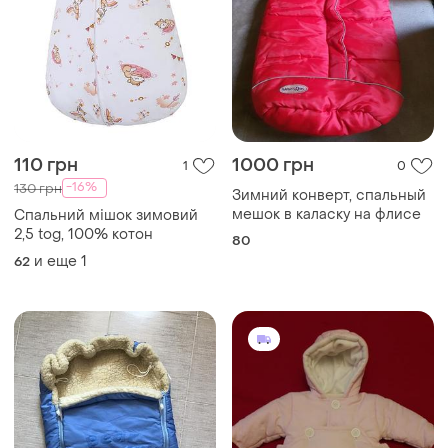
110 грн
1000 грн
1
0
-16%
130 грн
Зимний конверт, спальный
мешок в каласку на флисе
Спальний мішок зимовий
2,5 tog, 100% котон
80
и еще
1
62