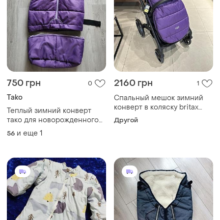
750 грн
2160 грн
0
1
Tako
Спальный мешок зимний
конверт в коляску britax
Теплый зимний конверт
shiny (lilac)
тако для новорожденного
Другой
чехол в коляску санки tako
и еще
1
56
утепленный спальный
мешок