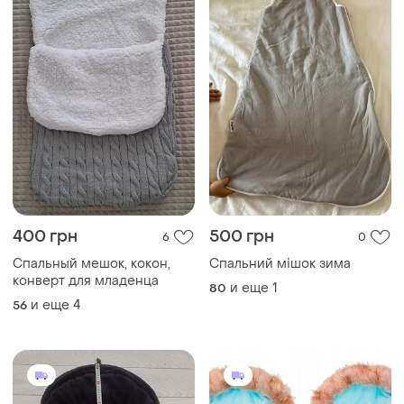
400 грн
500 грн
6
0
Спальный мешок, кокон,
Спальний мішок зима
конверт для младенца
и еще
1
80
и еще
4
56