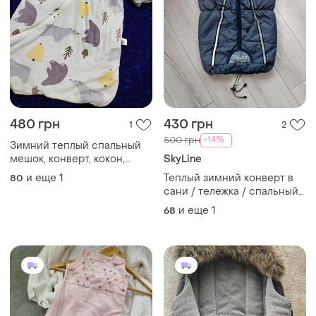
480 грн
430 грн
1
2
-14%
500 грн
Зимний теплый спальный
мешок, конверт, кокон,
SkyLine
одеяло 🍒
и еще
1
Теплый зимний конверт в
80
сани / тележка / спальный
мешок / автокресло / мех
и еще
1
68