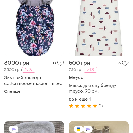
3000 грн
500 грн
0
3
-15%
-34%
3500 грн
750 грн
Meyco
Зимовий конверт
cottonmoose moose limited
Мішок для сну бренду
meyco, 90 см.
One size
и еще
1
86
(1)