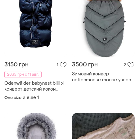
3150 грн
3500 грн
1
2
Зимовий конверт
2835 грн с 11 авг.
cottonmoose moose yucon
Odenwälder babynest billi xl
конверт детский кокон
спальник теплый синий
и еще
1
One size
odenwalder чехол в коляску
зимний осенний муфта
спальный мешок