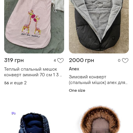
319 грн
2000 грн
4
0
Anex
Теплый спальный мешок
конверт зимний 70 см 1 3 6
Зимовий конверт
мес 62см 68см для
(спальный мішок) anex для
и еще
2
56
младенцев
новонароджених
One size