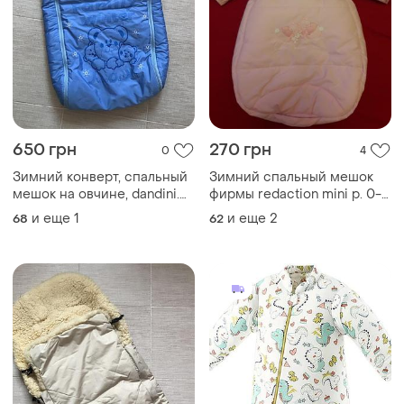
650 грн
270 грн
0
4
Зимний конверт, спальный
Зимний спальный мешок
мешок на овчине, dandini.
фирмы redaction mini p. 0-6
0-6 мес в идеале
мес
и еще
1
и еще
2
68
62