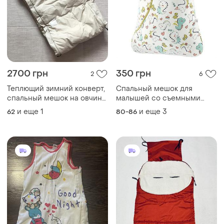
2700 грн
350 грн
2
6
Теплющий зимний конверт,
Спальный мешок для
спальный мешок на овчине,
малышей со съемными
fillikid. германия. 0-2.5 года
рукавами, зимний, 80 см 3-
и еще
1
и еще
3
62
80-86
18 мес