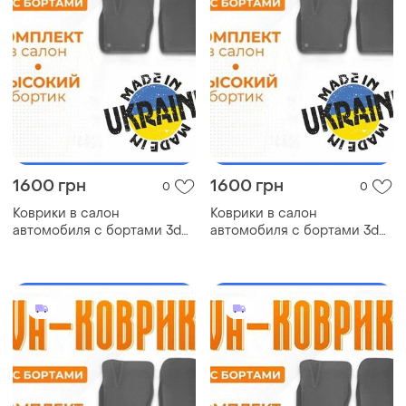
1600 грн
1600 грн
0
0
Коврики в салон
Коврики в салон
автомобиля с бортами 3d
автомобиля с бортами 3d
eva eва, эва isuzu midi
eva eва, эва nissan expert
исудзу коврики в салон эва
ниссан коврики в салон
эва