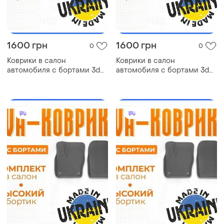
1600 грн
1600 грн
0
0
Коврики в салон
Коврики в салон
автомобиля с бортами 3d
автомобиля с бортами 3d
eva eва, эва dodge durango
eva eва, эва kia pregio киа
додж коврики в салон эва
коврики в салон эва