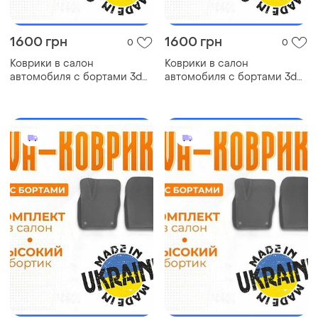
1600 грн
1600 грн
0
0
Коврики в салон
Коврики в салон
автомобиля с бортами 3d
автомобиля с бортами 3d
eva eва, эва toyota tacoma
eva eва, эва nissan np300
тойота
ниссан