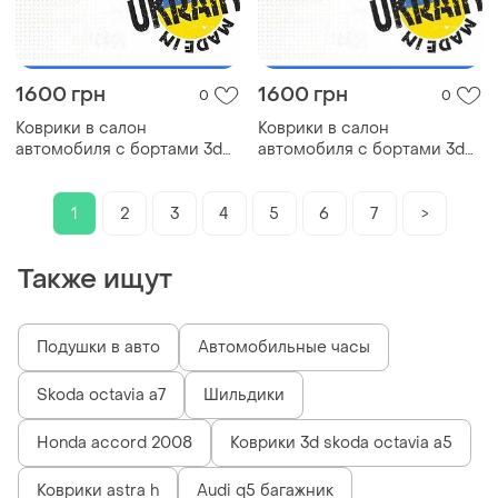
1600 грн
1600 грн
0
0
Коврики в салон
Коврики в салон
автомобиля с бортами 3d
автомобиля с бортами 3d
eva eва, эва chrysler
eva eва, эва kia k5 киа
saratoga крайсле коврики в
коврики в салон эва
салон эва
1
2
3
4
5
6
7
>
Также ищут
Подушки в авто
Автомобильные часы
Skoda octavia a7
Шильдики
Honda accord 2008
Коврики 3d skoda octavia a5
Коврики astra h
Audi q5 багажник