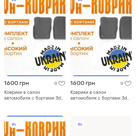
1600 грн
1600 грн
0
0
Коврики в салон
Коврики в салон
автомобиля с бортами 3d
автомобиля с бортами 3d
eva eва, эва lexus gs лексус
eva eва, эва nissan stanza
коврики в салон эва
ниссан коврики в салон
эва