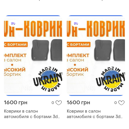
eva eва, эва nissan 370z
eva eва, эва kia magentis
ниссан коврики в салон
киа коврики в салон эва
эва
1600 грн
1600 грн
0
0
Коврики в салон
Коврики в салон
автомобиля с бортами 3d
автомобиля с бортами 3d
eva eва, эва nissan nv300
eva eва, эва buick cascada
ниссан коврики в салон
бьюик коврики в салон эва