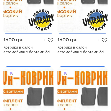
1600 грн
1600 грн
0
0
Коврики в салон
Коврики в салон
автомобиля с бортами 3d
автомобиля с бортами 3d
eva eва, эва buick envision
eva eва, эва chrysler 200
бьюик коврики в салон эва
крайсле коврики в салон
эва