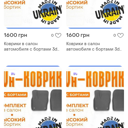
1600 грн
1600 грн
0
0
Коврики в салон
Коврики в салон
автомобиля с бортами 3d
автомобиля с бортами 3d
eva eва, эва chevrolet rezzo
eva eва, эва kia sedona киа
шевроле коврики в салон
коврики в салон эва
эва