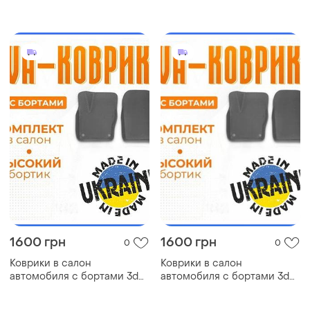
eva eва, эва chrysler neon
eva eва, эва buick verano
крайсле коврики в салон
бьюик коврики в салон эва
эва
1600 грн
1600 грн
0
0
Коврики в салон
Коврики в салон
автомобиля с бортами 3d
автомобиля с бортами 3d
eva eва, эва nissan almera
eva eва, эва buick encore
classic ниссан коврики в
бьюик коврики в салон эва