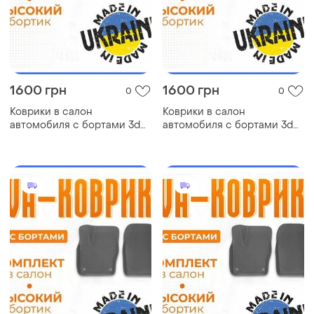
1600 грн
1600 грн
0
0
Коврики в салон
Коврики в салон
автомобиля с бортами 3d
автомобиля с бортами 3d
eva eва, эва hyundai
eva eва, эва ford explorer
santamo хендай коврики в
форд коврики в салон эва
салон эва