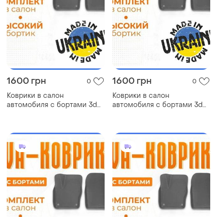
1600 грн
1600 грн
0
0
Коврики в салон
Коврики в салон
автомобиля с бортами 3d
автомобиля с бортами 3d
eva eва, эва mitsubishi
eva eва, эва kia cadenza киа
chariot grandis митсубиси
коврики в салон эва
коврики в салон