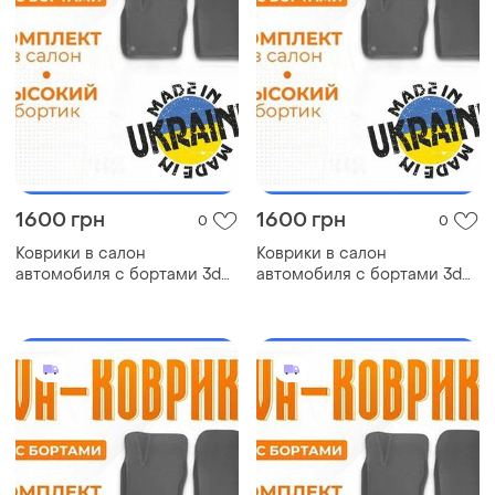
1600 грн
1600 грн
0
0
Коврики в салон
Коврики в салон
автомобиля с бортами 3d
автомобиля с бортами 3d
eva eва, эва citroen berlingo
eva eва, эва nissan nv400
ситроен коврики в салон
ниссан коврики в салон
эва
эва