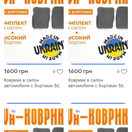
1600 грн
1600 грн
0
0
Коврики в салон
Коврики в салон
автомобиля с бортами 3d
автомобиля с бортами 3d
eva eва, эва isuzu аска
eva eва, эва chrysler stratus
исудзу коврики в салон эва
крайсле коврики в салон
эва