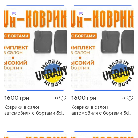
эва
1600 грн
1600 грн
0
0
Коврики в салон
Коврики в салон
автомобиля с бортами 3d
автомобиля с бортами 3d
eva eва, эва nissan sylphy
eva eва, эва buick century
ниссан коврики в салон
бьюик коврики в салон эва
эва