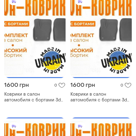
1600 грн
1600 грн
0
0
Коврики в салон
Коврики в салон
автомобиля с бортами 3d
автомобиля с бортами 3d
eva eва, эва kia credos киа
eva eва, эва mitsubishi asx
коврики в салон эва
митсубиси коврики в салон
эва