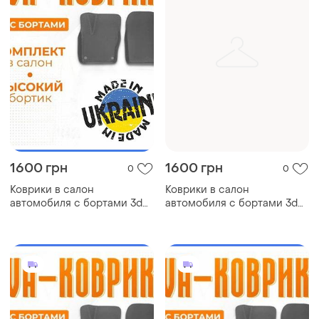
1600 грн
1600 грн
0
0
Коврики в салон
Коврики в салон
автомобиля с бортами 3d
автомобиля с бортами 3d
eva eва, эва mitsubishi l300
eva eва, эва oldsmobile
митсубиси коврики в салон
cutlass олдсмобил коврики
эва
в салон эва