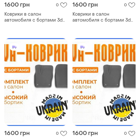
1600 грн
1600 грн
0
0
Коврики в салон
Коврики в салон
автомобиля с бортами 3d
автомобиля с бортами 3d
eva eва, эва daihatsu
eva eва, эва toyota cynos
charade дайхатсу коврики в
тойота коврики в салон эва
салон эва
1600 грн
1600 грн
0
0