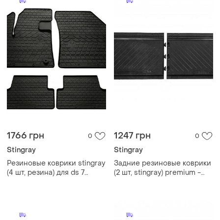
1766 грн
1247 грн
0
0
Stingray
Stingray
Резиновые коврики stingray
Задние резиновые коврики
(4 шт, резина) для ds 7
(2 шт, stingray) premium -
crossback 2017-2022 гг
резина без запаха для fiat
talento 2016- гг