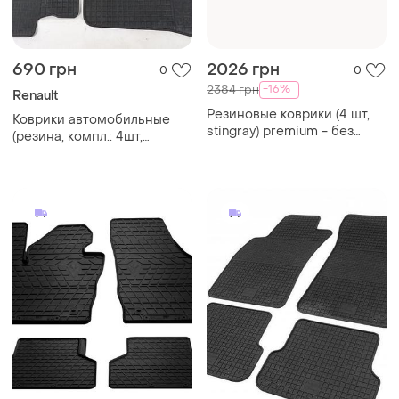
690 грн
2026 грн
0
0
-16%
2384 грн
Renault
Резиновые коврики (4 шт,
Коврики автомобильные
stingray) premium - без
(резина, компл.: 4шт,
запаха резины для daewoo
polуtep) renault kangoo 2008
lanos