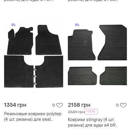
2004-2008 гг
2007-2015 гг
1354 грн
2158 грн
0
0
-16%
2539 грн
Резиновые коврики polytep
(4 шт, резина) для seat
Коврики stingray (4 шт,
alhambra 1996-2010 гг
резина) для ауди a4 b9
2015-2022 гг