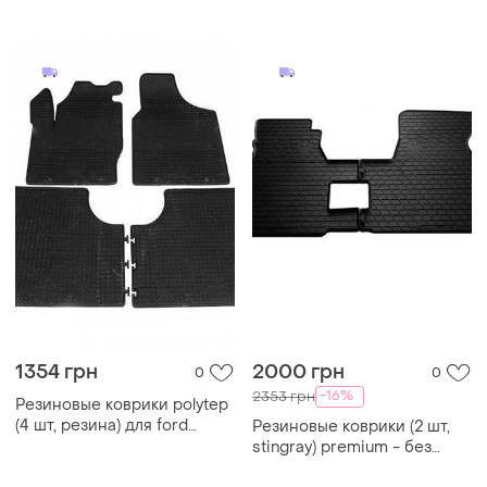
1354 грн
2000 грн
0
0
-16%
2353 грн
Резиновые коврики polytep
(4 шт, резина) для ford
Резиновые коврики (2 шт,
galaxy 1995-2006 гг
stingray) premium - без
запаха резины для