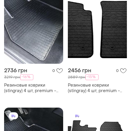
2736 грн
2456 грн
0
0
-16%
-15%
3219 грн
2889 грн
Резиновые коврики
Резиновые коврики
(stingray) 4 шт, premium -
(stingray) 4 шт, premium -
без запаха резины для
без запаха резины для
renault kangoo 2008-2020 гг
renault kangoo 1998-2008 гг