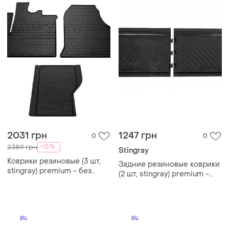
2031 грн
1247 грн
0
0
-15%
2389 грн
Stingray
Коврики резиновые (3 шт,
Задние резиновые коврики
stingray) premium - без
(2 шт, stingray) premium -
запаха резины для peugeot
резина без запаха для
boxer 2006-2024 и
renault trafic 2015- гг