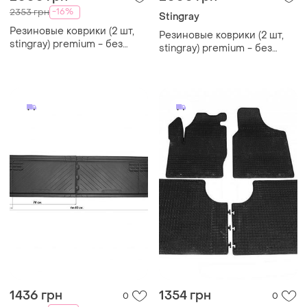
-16%
2353 грн
Stingray
Резиновые коврики (2 шт,
Резиновые коврики (2 шт,
stingray) premium - без
stingray) premium - без
запаха резины для
запаха резины для
volkswagen t4 transporter
volkswagen t4 transporter
1436 грн
1354 грн
0
0