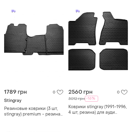
caravelle/multivan
1789 грн
2560 грн
0
0
-16%
3012 грн
Stingray
Коврики stingray (1991-1996,
Резиновые коврики (3 шт,
4 шт, резина) для ауди
stingray) premium - резина
80/90 1987–1996 гг
без запаха для renault trafic
2015- гг