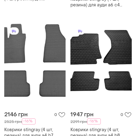
volkswagen sharan 1995-
резина) для ауди a6 c4
2010 гг
1994-1997 гг
2146 грн
1947 грн
0
0
-16%
-16%
2525 грн
2291 грн
Коврики stingray (4 шт,
Коврики stingray (4 шт,
резина) для ауди a4 b7
резина) для ауди a4 b8