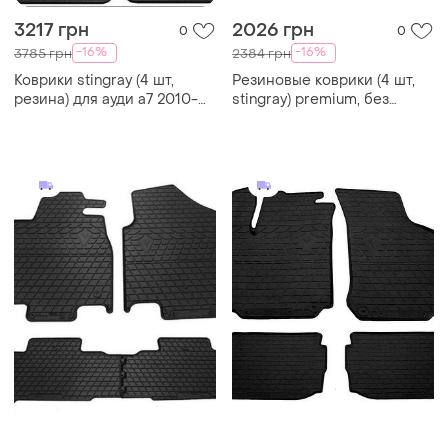
3217 грн
2026 грн
0
0
-16%
-16%
3785 грн
2384 грн
Коврики stingray (4 шт,
Резиновые коврики (4 шт,
резина) для ауди a7 2010-
stingray) premium, без
2018 гг
запаха резины для chevrolet
lanos