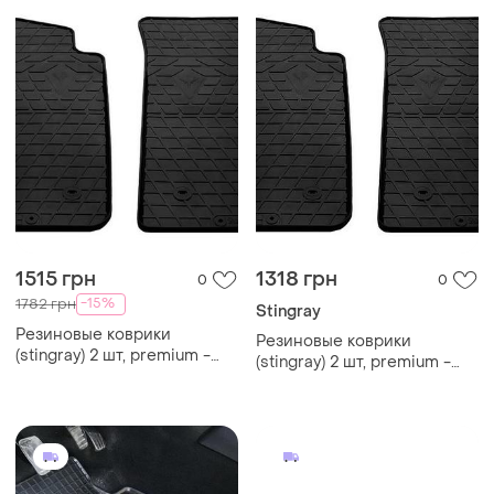
1515 грн
1318 грн
0
0
-15%
1782 грн
Stingray
Резиновые коврики
Резиновые коврики
(stingray) 2 шт, premium -
(stingray) 2 шт, premium -
без запаха резины для
резина без запаха для
renault kangoo 1998-2008 гг
renault kangoo 1998-2008 гг