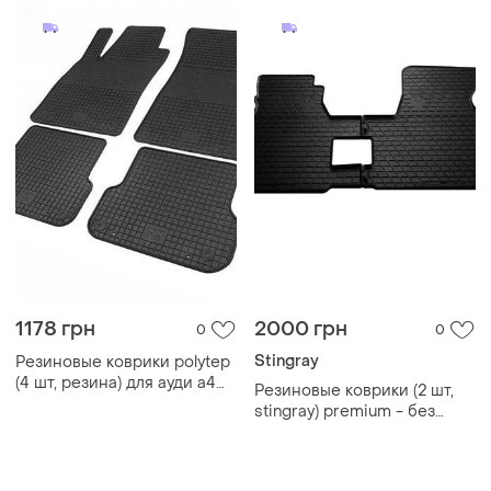
1178 грн
2000 грн
0
0
Stingray
Резиновые коврики polytep
(4 шт, резина) для ауди a4
Резиновые коврики (2 шт,
b6 2000-2004 гг
stingray) premium - без
запаха резины для
volkswagen t4
caravelle/multivan