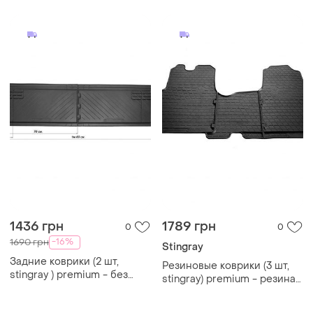
volkswagen t4
caravelle/multivan
1436 грн
1789 грн
0
0
-16%
1690 грн
Stingray
Задние коврики (2 шт,
Резиновые коврики (3 шт,
stingray ) premium - без
stingray) premium - резина
запаха резины для
без запаха для fiat talento
volkswagen t4
2016- гг