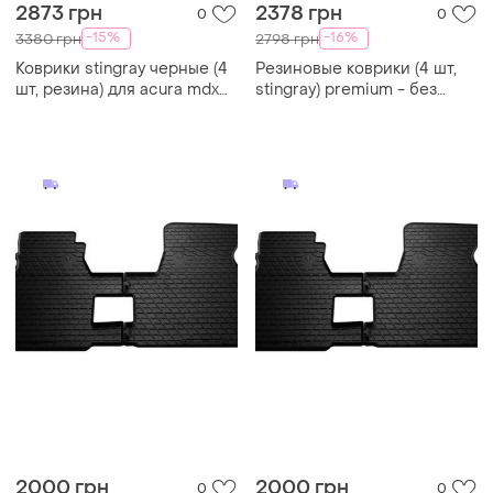
2873 грн
2378 грн
0
0
-15%
-16%
3380 грн
2798 грн
Коврики stingray черные (4
Резиновые коврики (4 шт,
шт, резина) для acura mdx
stingray) premium - без
2007-2013 гг
запаха резины для
volkswagen golf 4
2000 грн
2000 грн
0
0