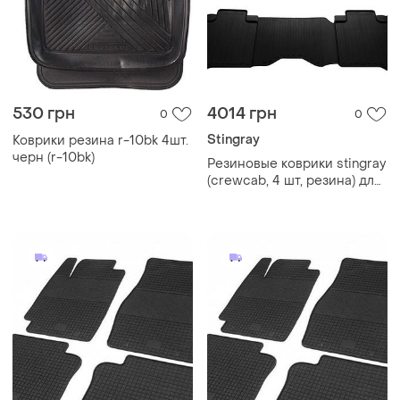
530 грн
4014 грн
0
0
Stingray
Коврики резина r-10bk 4шт.
черн (r-10bk)
Резиновые коврики stingray
(crewcab, 4 шт, резина) для
dodge ram