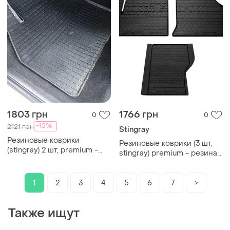
1803 грн
1766 грн
0
0
-15%
2121 грн
Stingray
Резиновые коврики
Резиновые коврики (3 шт,
(stingray) 2 шт, premium -
stingray) premium - резина
без запаха резины для
без запаха для peugeot
renault kangoo 2008-2020 гг
boxer 2006-2025 гг
1
2
3
4
5
6
7
>
Также ищут