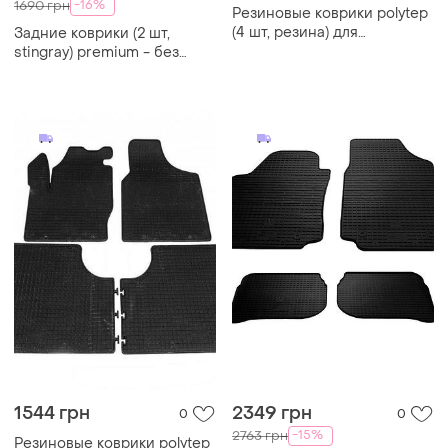
-16%
1690 грн
Резиновые коврики polytep
(4 шт, резина) для
Задние коврики (2 шт,
volkswagen sharan 1995-
stingray) premium - без
2010 гг
запаха резины для
volkswagen t4 transporter
1544 грн
2349 грн
0
0
-15%
2763 грн
Резиновые коврики polytep