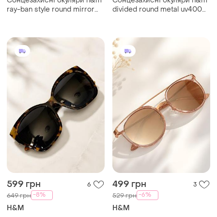
Сонцезахисні окуляри h&m
Сонцезахисні окуляри h&m
ray-ban style round mirror
divided round metal uv400
uv400 cat.3 чорні з
cat.3 чорні круглі у стилі
дзеркальними лінзами
john lennon
599 грн
499 грн
6
3
-8%
-6%
649 грн
529 грн
H&M
H&M