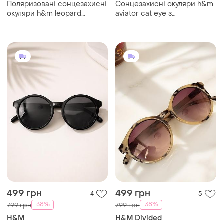
Поляризовані сонцезахисні
Сонцезахисні окуляри h&m
окуляри h&m leopard
aviator cat eye з
oversized uv400 cat.3
дзеркальними лінзами
uv400 cat.3
499 грн
499 грн
4
5
-38%
-38%
799 грн
799 грн
H&M
H&M Divided