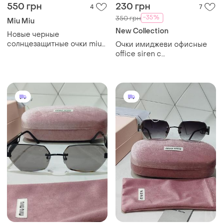
550 грн
230 грн
4
7
-35%
350 грн
Miu Miu
New Collection
Новые черные
солнцезащитные очки miu
Очки имиджеви офисные
miu
office siren с
прямоугольной черно-
красной оправой