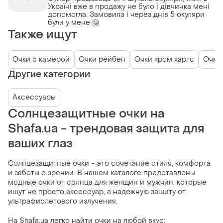
Україні вже в продажу не було і дівчинка мені
допомогла. Замовила і через днів 5 окуляри
були у мене 🤗
Также ищут
Очки с камерой
Очки рейбен
Очки хром хартс
Очки 
Другие категории
Аксессуары
Солнцезащитные очки на
Shafa.ua - трендовая защита для
ваших глаз
Солнцезащитные очки - это сочетание стиля, комфорта
и заботы о зрении. В нашем каталоге представлены
модные очки от солнца для женщин и мужчин, которые
ищут не просто аксессуар, а надежную защиту от
ультрафиолетового излучения.
На Shafa.ua легко найти очки на любой вкус: