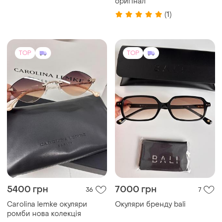
оригінал
(1)
TOP
TOP
5400 грн
7000 грн
36
7
Carolina lemke окуляри
Окуляри бренду bali
ромби нова колекція