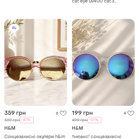
cat eye uv400 cat.3
черепаховий принт gold
luxe
359 грн
199 грн
6
4
-41%
-61%
599 грн
499 грн
H&M
H&M
Сонцезахисні окуляри h&m
‼️нюанс! сонцезахисні