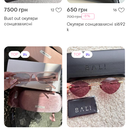
7500 грн
650 грн
12
16
-8%
700 грн
Bust out окуляри
сонцезахисні
Окуляри сонцезахисні sl692
k
TOP
TOP