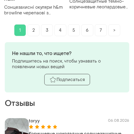
Солнцезащитные темно-
коричневые леопардовые
Сонцезахисні окуляри h&m
женские очки, очки от
browline черепаові з
солнца 2026 с широкой
золотистою оправою uv400
дужкой трендовой
cat.2
1
2
3
4
5
6
7
>
Не нашли то, что ищете?
Подпишитесь на поиск, чтобы узнавать о
появлении новых вещей
Подписаться
Отзывы
toryy
06.08.2026
Коричневые шоколадные солнцезащитные