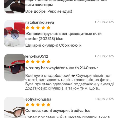
очки авиаторы
Все добре. Рекомендую!
natalianikolaeva
06.08.2026
Женские круглые солнцезащитные очки
cartier (202318) blue
Шикарні окуляри! Обожнюю їх!
leno4ka0512
06.08.2026
👓🕶️ ray ban wayfarer 👓🕶️ rb 2140 🕶️👓
Все дуже сподобалося! ❤️ Окуляри відмінної
якості, виглядають навіть краще, ніж на фото.
Була приємно здивована подарунком у вигляді
додаткових окулярів, а також тим, що в
комплекті є футляр, два чохли та дві серветки
для догляду. Велике дякую продавцю за
sofiyakonusha
04.08.2026
уважність і сервіс! Рекомендую на 100%! 🌟
Сонцезахисні окуляри stradivarius
Супер продавець 👍 я шукала окуляри, яких в