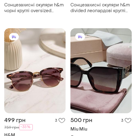
Сонцезахисні окуляри h&m
Сонцезахисні окуляри h&m
чорні круглі oversized
divided леопардові круглі
uv400 cat.3
uv400 cat.2
499 грн
500 грн
3
3
-35%
759 грн
Miu Miu
H&M