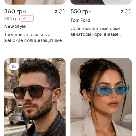
360 грн
550 грн
3
3
-48%
680 грн
Tom Ford
New Style
Солнцезащитные очки
авиаторы коричневые
Трендовые стильные
леопардовые, очки от
женские солнцезащитные
солнца 2026 леопард
очки авиаторы очки маска
черепаха