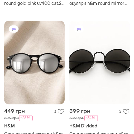
round gold pink uv400 cat.2
окуляри h&m round mirror
рожево-золота оправа
uv400 cat.3 прозора оправа
з райдужними
дзеркальними лінзами
449 грн
399 грн
3
5
-26%
-34%
599 грн
599 грн
H&M
H&M Divided