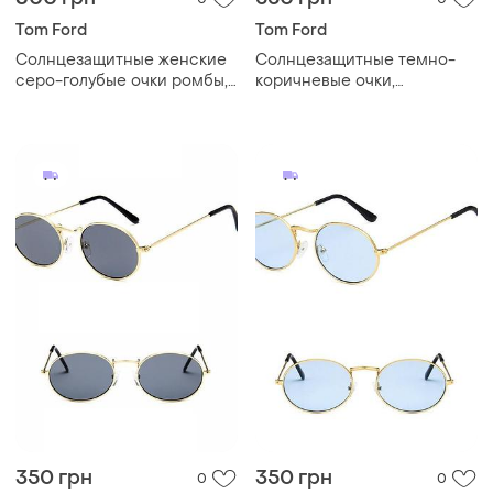
Tom Ford
Tom Ford
Солнцезащитные женские
Солнцезащитные темно-
серо-голубые очки ромбы,
коричневые очки,
бесправные очки хамелеон
шоколадные классические
фотохром
женские очки
350 грн
350 грн
0
0