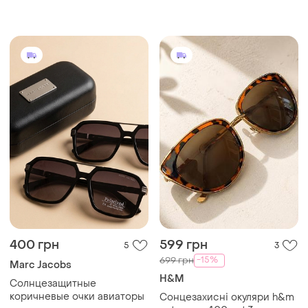
солнце. серо сиреневые
прямоугольной черно-
синей оправой
400 грн
599 грн
5
3
-15%
699 грн
Marc Jacobs
H&M
Солнцезащитные
коричневые очки авиаторы
Сонцезахисні окуляри h&m