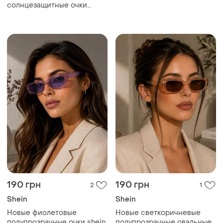
градиентом shein
солнцезащитные очки
uv100 авиаторы очки маска
190 грн
190 грн
2
1
Shein
Shein
Новые фиолетовые
Новые светкоричневые
полупрозрачные очки shein
полупрозрачные овальные