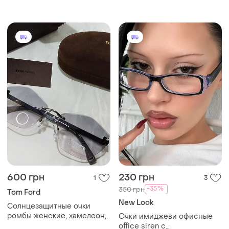
shein
shein
600 грн
230 грн
1
3
-35%
350 грн
Tom Ford
New Look
Солнцезащитные очки
ромбы женские, хамелеон,
Очки имиджеви офисные
фотохром, темнеют на
office siren с