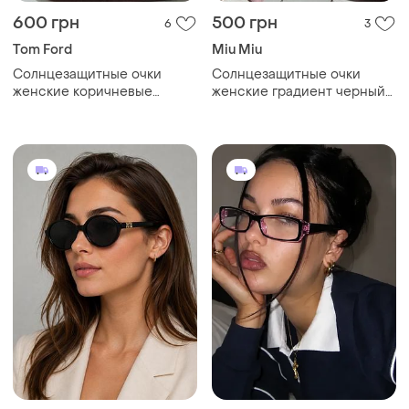
600 грн
500 грн
6
3
Tom Ford
Miu Miu
Солнцезащитные очки
Солнцезащитные очки
женские коричневые
женские градиент черный/
безоправные хамелеон
нюдовый. очки от солнца
фотохром
2026 с широкой дужкой