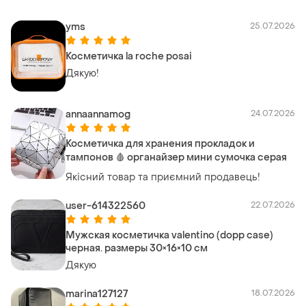
yms
25.07.2026
Косметичка la roche posai
Дякую!
annaannamog
24.07.2026
Косметичка для хранения прокладок и
тампонов 🩸 органайзер мини сумочка серая
Якісний товар та приємний продавець!
user-614322560
22.07.2026
Мужская косметичка valentino (dopp case)
черная. размеры 30×16×10 см
Дякую
marina127127
18.07.2026