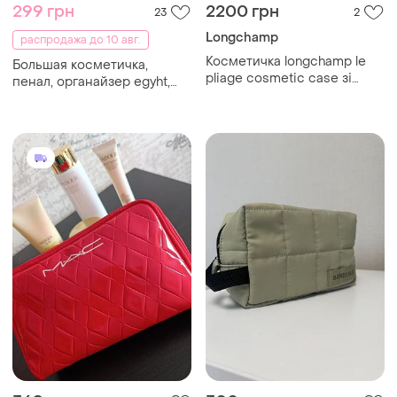
299 грн
2200 грн
23
2
Longchamp
распродажа до 10 авг.
Косметичкa longchamp le
Большая косметичка,
pliage cosmetic case зі
пенал, органайзер egyht,
спеціальної лімітованої
фараон, тутанхамон,
колекції
древний египет, пирамида,
всевидящее око,
органайзер, кошелек,
сумочка, хранение