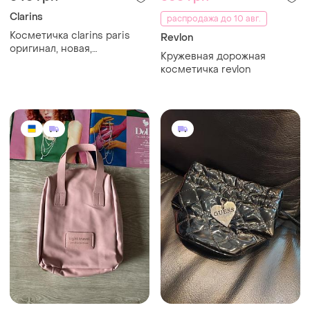
Clarins
распродажа до 10 авг.
Косметичка clarins paris
Revlon
оригинал, новая,
Кружевная дорожная
органайзер для косметики,
косметичка revlon
клатч джинсовая с
нашивками