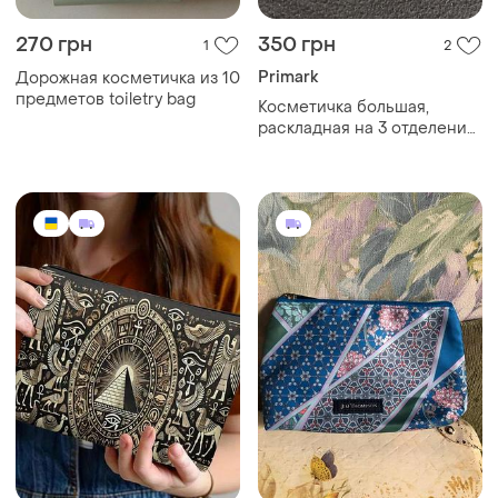
270 грн
350 грн
1
2
Primark
Дорожная косметичка из 10
предметов toiletry bag
Косметичка большая,
раскладная на 3 отделения,
на липучках, primark