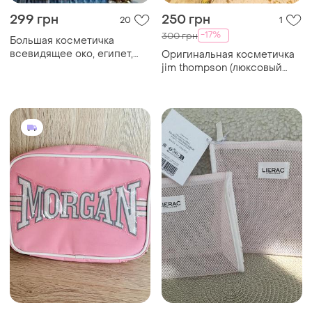
299 грн
250 грн
20
1
-17%
300 грн
Большая косметичка
всевидящее око, египет,
Оригинальная косметичка
анкх, пирамида
jim thompson (люксовый
текстиль, таиланд)