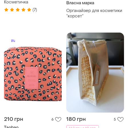
Косметичка
Власна марка
(7)
Органайзер для косметики
“корсет”
210 грн
180 грн
6
5
Taobao