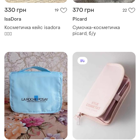
330 грн
370 грн
19
22
IsaDora
Picard
Косметичка кейс isadora
Сумочка-косметичка
picard, б/у
🧚🏻‍♀️