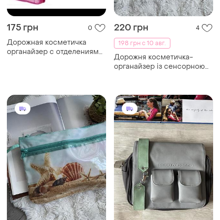
175 грн
220 грн
0
4
Дорожная косметичка
198 грн с 10 авг.
органайзер с отделениями
Дорожня косметичка-
трансформер подвесная
органайзер із сенсорною
кишенею «цитрусовий
настрій» 🍋