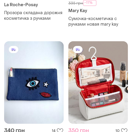
-11%
335 грн
La Roche-Posay
Mary Kay
Прозора складана дорожня
косметичка з ручками
Сумочка-косметичка с
ручками новая mary kay
340 грн
350 грн
14
10