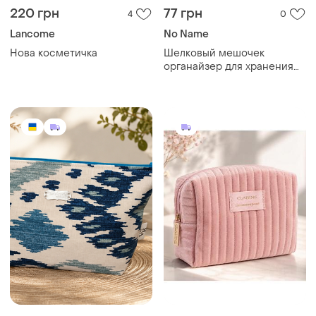
220 грн
77 грн
4
0
Lancome
No Name
Нова косметичка
Шелковый мешочек
органайзер для хранения
белья косметики
украшений бледно-желтого
цвета