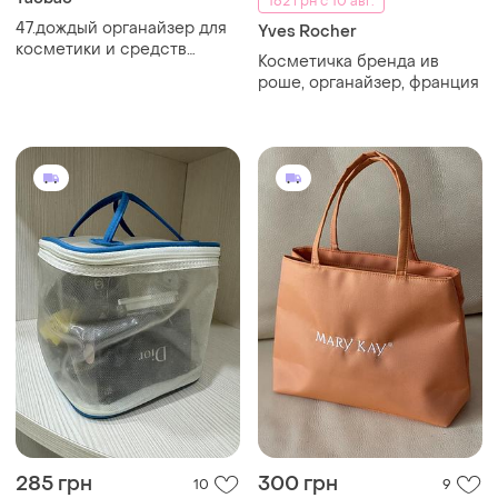
162 грн с 10 авг.
47.дождый органайзер для
Yves Rocher
косметики и средств
Косметичка бренда ив
личной гигиены,
роше, органайзер, франция
косметичка
285 грн
300 грн
10
9