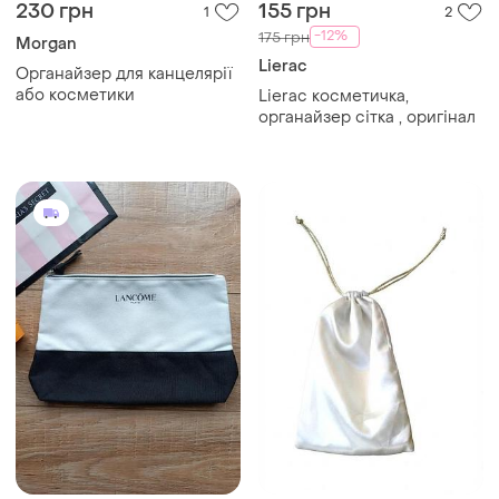
230 грн
155 грн
1
2
-12%
175 грн
Morgan
Lierac
Органайзер для канцелярії
або косметики
Lierac косметичка,
органайзер сітка , оригінал