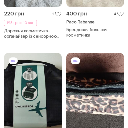
220 грн
400 грн
1
4
Paco Rabanne
198 грн с 10 авг.
Брендовая большая
Дорожня косметичка-
косметичка
органайзер із сенсорною
кишенею «морський
берег» 🌊