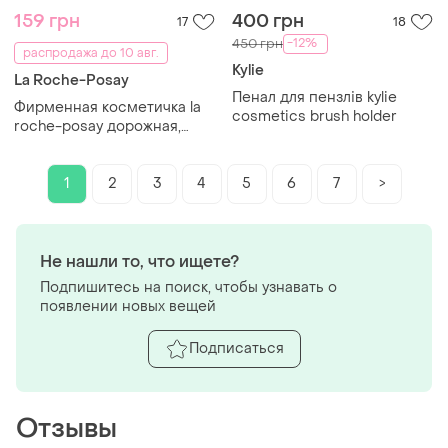
159 грн
400 грн
17
18
-12%
450 грн
распродажа до 10 авг.
Kylie
La Roche-Posay
Пенал для пензлів kylie
Фирменная косметичка la
cosmetics brush holder
roche-posay дорожная,
органайзер для косметики
1
2
3
4
5
6
7
>
Не нашли то, что ищете?
Подпишитесь на поиск, чтобы узнавать о
появлении новых вещей
Подписаться
Отзывы