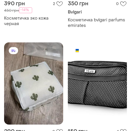
390 грн
350 грн
2
0
-14%
450 грн
Bvlgari
Косметичка эко кожа
Косметичка bvlgari parfums
черная
emirates