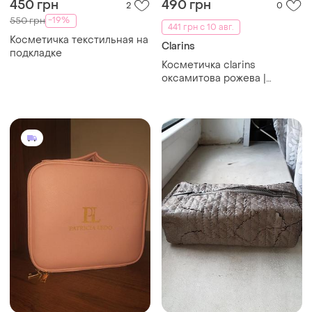
450 грн
490 грн
2
0
-19%
550 грн
441 грн с 10 авг.
Косметичка текстильная на
Clarins
подкладке
Косметичка clarins
оксамитова рожева |
дорожній органайзер для
косметики | оригінал
косметичка рожева нова