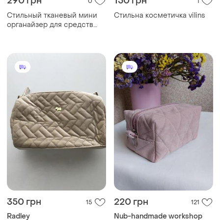
290 грн
150 грн
0
1
Стильный тканевый мини
Стильна косметичка vilins
органайзер для средств
гигиены
350 грн
220 грн
15
121
Radley
Nub-handmade workshop