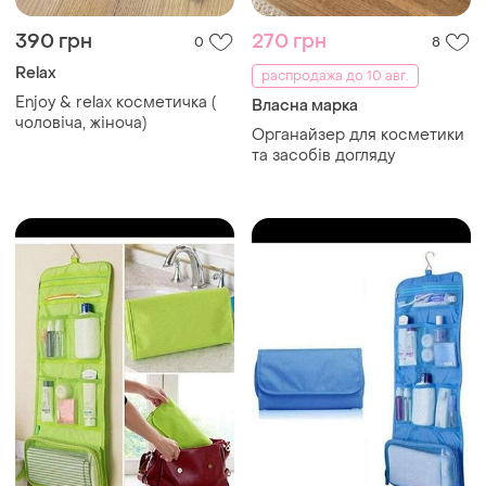
390 грн
270 грн
0
8
Relax
распродажа до 10 авг.
Enjoy & relax косметичка (
Власна марка
чоловіча, жіноча)
Органайзер для косметики
та засобів догляду