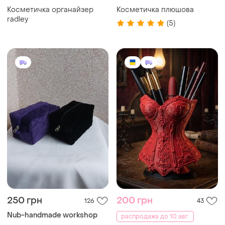
Косметичка органайзер
Косметичка плюшова
radley
(5)
250 грн
200 грн
126
43
Nub-handmade workshop
распродажа до 10 авг.