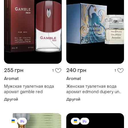
255 грн
240 грн
1
1
Aromat
Aromat
Мужская туалетная вода
Женская туалетная вода
аромат gamble red
аромат edmond dupery un
désir femelle 50 мл
Другой
Другой