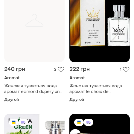
240 грн
222 грн
2
1
Aromat
Aromat
Женская туалетная вода
Женская туалетная вода
аромат edmond dupery un
аромат le choix de
charme femelle 50 мл
l`imperatrice №1 50 мл
Другой
Другой