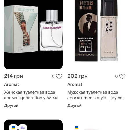
214 грн
202 грн
0
0
Aromat
Aromat
Женская туалетная вода
Мужская туалетная вода
аромат generation y 65 мл
аромат men`s style - jeyms
bond 100 мл
Другой
Другой