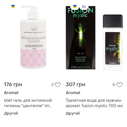
176 грн
307 грн
2
0
Aromat
Aromat
Islet гель для интимной
Туалетная вода для мужчин
гигиены "центелла" tm
аромат fusion mystic 100 мл
aromat
Другой
Другой