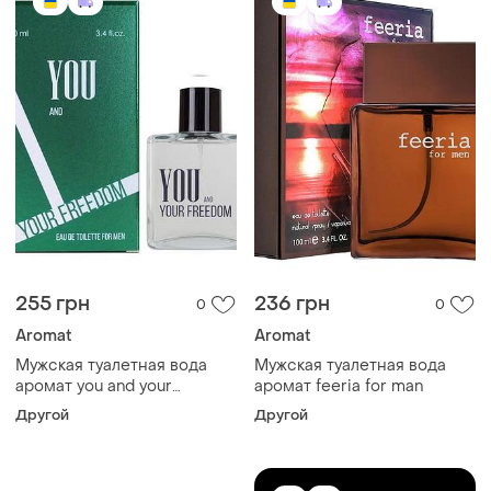
255 грн
236 грн
0
0
Aromat
Aromat
Мужская туалетная вода
Мужская туалетная вода
аромат you and your
аромат feeria for man
freedom
Другой
Другой