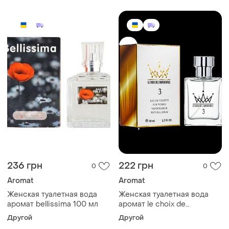
236 грн
222 грн
0
0
Aromat
Aromat
Женская туалетная вода
Женская туалетная вода
аромат bellissima 100 мл
аромат le choix de
l`imperatrice №3 50 мл
Другой
Другой