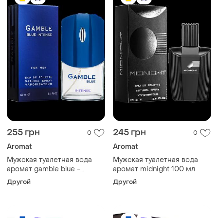
255 грн
245 грн
0
0
Aromat
Aromat
Мужская туалетная вода
Мужская туалетная вода
аромат gamble blue -
аромат midnight 100 мл
intense
Другой
Другой