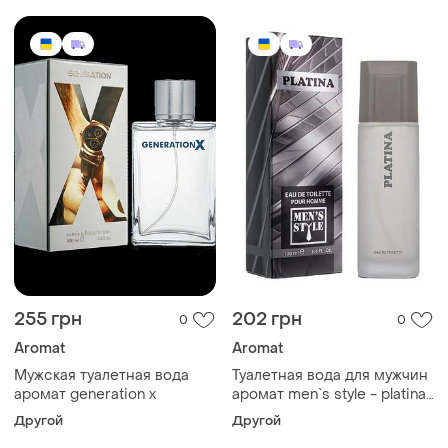
255 грн
202 грн
0
0
Aromat
Aromat
Мужская туалетная вода
Туалетная вода для мужчин
аромат generation x
аромат men`s style - platina
100 мл
Другой
Другой