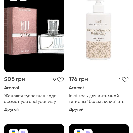
205 грн
176 грн
0
1
Aromat
Aromat
Женская туалетная вода
Islet гель для интимной
аромат you and your way
гигиены "белая лилия" tm
aromat
Другой
Другой