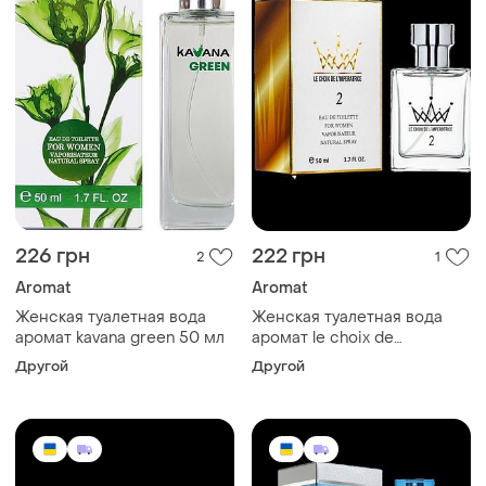
226 грн
222 грн
2
1
Aromat
Aromat
Женская туалетная вода
Женская туалетная вода
аромат kavana green 50 мл
аромат le choix de
l`imperatrice №2 50 мл
Другой
Другой