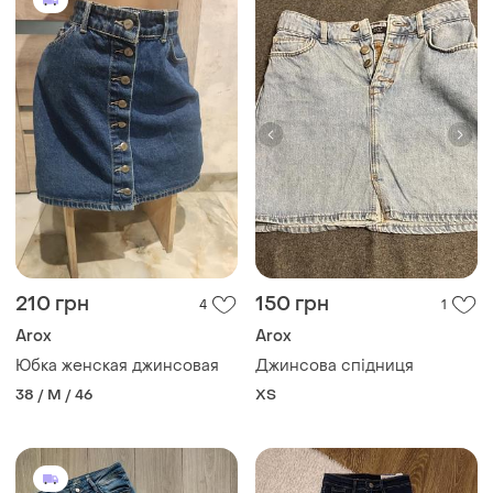
210 грн
150 грн
4
1
Arox
Arox
Юбка женская джинсовая
Джинсова спідниця
38 / M / 46
ХS