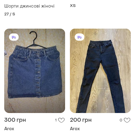
ХS
Шорти джинсові жіночі
27 / S
300 грн
200 грн
1
0
Arox
Arox