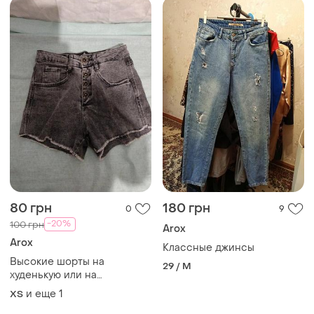
80 грн
180 грн
0
9
-20%
100 грн
Arox
Arox
Классные джинсы
Высокие шорты на
29 / M
худенькую или на
подростка
и еще
1
ХS