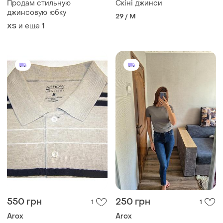
Продам стильную
Скіні джинси
джинсовую юбку
29 / M
и еще
1
ХS
550 грн
250 грн
1
1
Arox
Arox