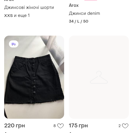
Arox
Джинсові жіночі шорти
Джинси denim
и еще
1
XХS
34 / L / 50
220 грн
175 грн
8
2