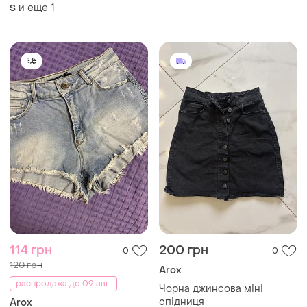
и еще
1
S
114 грн
200 грн
0
0
120 грн
Arox
распродажа до 09 авг.
Чорна джинсова міні
спідниця
Arox