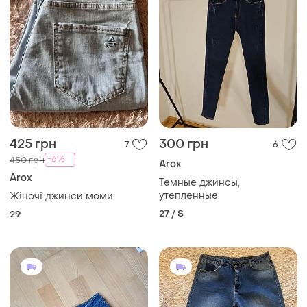
425 грн
300 грн
7
6
-6%
450 грн
Arox
Arox
Темные джинсы,
утепленные
Жіночі джинси моми
27 / S
29