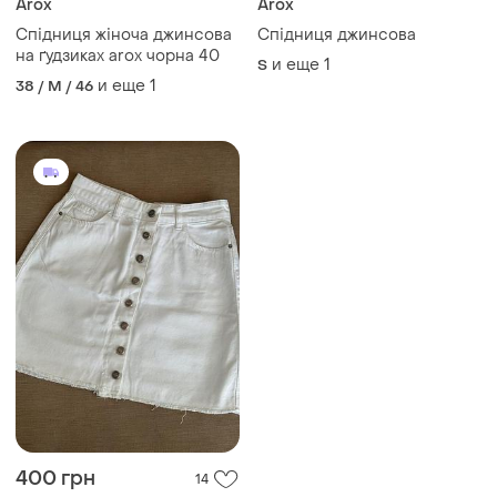
Arox
Arox
Спідниця жіноча джинсова
Спідниця джинсова
на ґудзиках arox чорна 40
и еще
1
S
и еще
1
38 / M / 46
400 грн
14