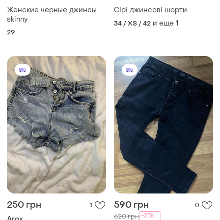
Женские черные джинсы
Сірі джинсові шорти
skinny
и еще
1
34 / XS / 42
29
250 грн
590 грн
1
0
-5%
620 грн
Arox