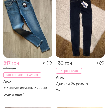
817 грн
130 грн
0
1
860 грн
117 грн с 12 авг.
распродажа до 09 авг.
Arox
Arox
Джинси 26 розмір
Женские джинсы скинни
26
и еще
1
W29