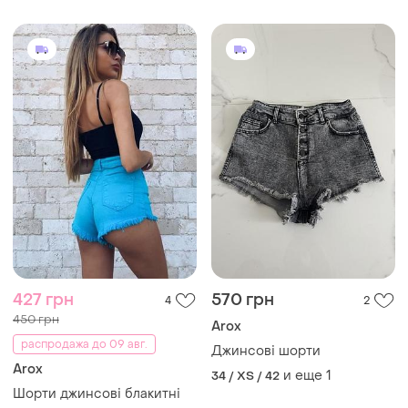
427 грн
570 грн
4
2
450 грн
Arox
распродажа до 09 авг.
Джинсові шорти
Arox
и еще
1
34 / XS / 42
Шорти джинсові блакитні