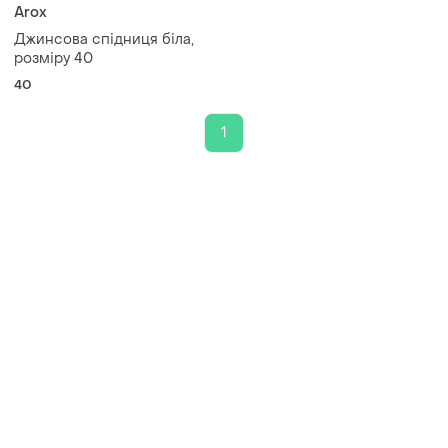
Arox
Джинсова спідниця біла,
розміру 40
40
1