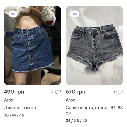
490 грн
570 грн
0
0
Arox
Arox
Джинсова юбка
Серве шорти, стегна: 84-88
см
38 / M / 46
34 / XS / 42