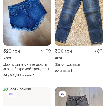
320 грн
300 грн
10
2
Arox
Arox
Джинсовые синие шорты
Жіночі джинси
arox с бахромой трендовые
и еще
1
29
супер шортики
и еще
1
34 / XS / 42