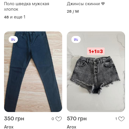
Поло шведка мужская
Джинсы скинни 💙
хлопок
28 / M
и еще
1
48
350 грн
570 грн
0
1
Arox
Arox