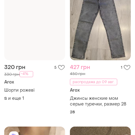
320 грн
427 грн
5
1
450 грн
-4%
330 грн
Arox
распродажа до 09 авг.
Шорти рожеві
Arox
и еще
1
Джинсы женские мом
S
серые туречки, размер 28
28