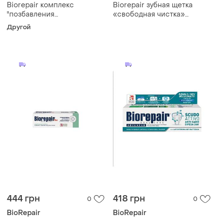
Biorepair комплекс
Biorepair зубная щетка
"позбавления
«свободная чистка»
чувствительности" зубная
средней жесткости
Другой
щетка в подарок
444 грн
418 грн
0
0
BioRepair
BioRepair