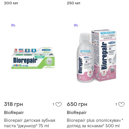
biorepair collutorio mousse,
лікування biorepair plus, 250
200 мл
250 мл
200 мл
мл
318 грн
650 грн
1
1
BioRepair
BioRepair
Biorepair детская зубная
Biorepair plus ополіскувач "
паста "джуниор" 75 ml
догляд за яснами" 500 ml