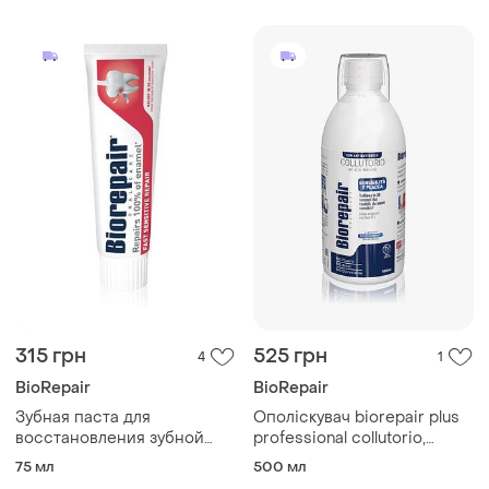
315 грн
525 грн
4
1
BioRepair
BioRepair
Зубная паста для
Ополіскувач biorepair plus
восстановления зубной
professional collutorio,
эмали biorepair total
500мл
75 мл
500 мл
protective repair