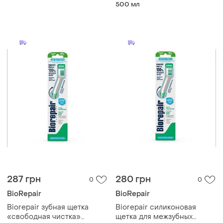
жесткости
"профессиональное
500 мл
восстановление и защита"
500 ml
287 грн
280 грн
0
0
BioRepair
BioRepair
Biorepair зубная щетка
Biorepair силиконовая
«свободная чистка»
щетка для межзубных