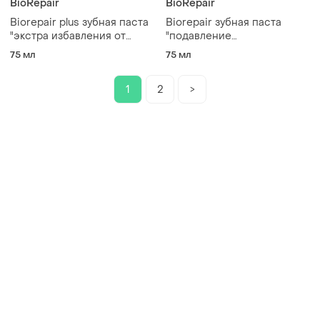
BioRepair
BioRepair
Biorepair plus зубная паста
Biorepair зубная паста
"экстра избавления от
"подавление
чувствительности" 75 ml
чувствительности, двойное
75 мл
75 мл
действие" 75 ml
1
2
>