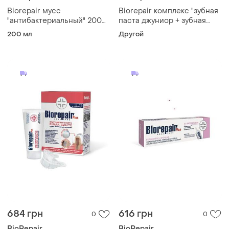
Biorepair мусс
Biorepair комплекс "зубная
"антибактериальный" 200
паста джуниор + зубная
ml new!
щетка джуниор" 7-14 лет
200 мл
Другой
684 грн
616 грн
0
0
BioRepair
BioRepair