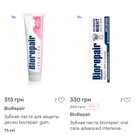
315 грн
330 грн
2
3
-18%
399 грн
BioRepair
BioRepair
Зубная паста для защиты
десен biorepair gum
Зубная паста biorepair oral
protection
care advanced intensive
75 мл
night repair интенсивное