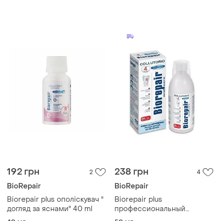
средней жесткости
промежутков среднего
диаметра, размер м
192 грн
238 грн
2
4
BioRepair
BioRepair
Biorepair plus ополіскувач "
Biorepair plus
догляд за яснами" 40 ml
профессиональный
ополаскиватель