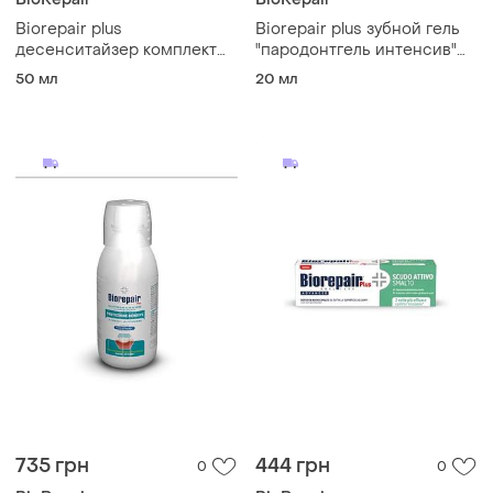
Biorepair plus
Biorepair plus зубной гель
десенситайзер комплект
"пародонтгель интенсив"
гель 50 ml + капа
20 ml
50 мл
20 мл
735 грн
444 грн
0
0