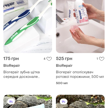
175 грн
525 грн
4
1
BioRepair
BioRepair
Biorepair зубна щітка
Biorepair ополіскувач
середня досконале
ротової порожнини, 500 мл
чищення, 1 шт
500 мл