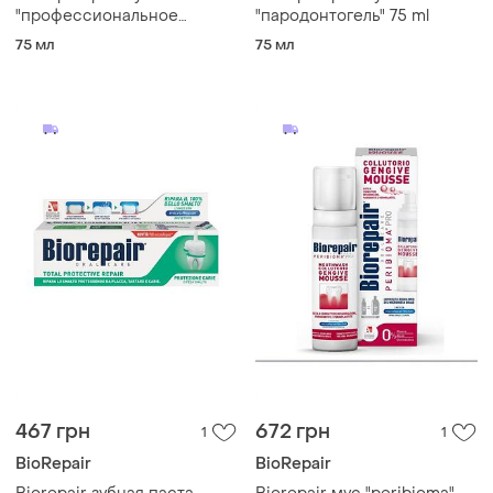
"профессиональное
"пародонтогель" 75 ml
избавление
75 мл
75 мл
чувствительности" 75 ml
467 грн
672 грн
1
1
BioRepair
BioRepair