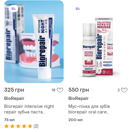
325 грн
550 грн
18
2
BioRepair
BioRepair
Biorepair intensive night
Мус-пінка для зубів
repair зубна паста
biorepair oral care
інтенсивне нічне
peribioma gengive mousse:
75 мл
200 мл
відновлення, 75 мл
інноваційний догляд за
(2)
яснами та зубами, 200 мл