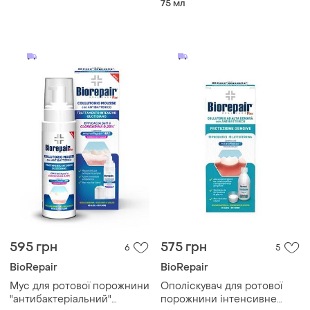
75 мл
ночное восстановление 75
ml
595 грн
575 грн
6
5
BioRepair
BioRepair
Мус для ротової порожнини
Ополіскувач для ротової
"антибактеріальний"
порожнини інтенсивне