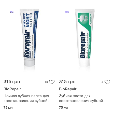
315 грн
315 грн
14
4
BioRepair
BioRepair
Ночная зубная паста для
Зубная паста для
восстановления зубной
восстановления зубной
эмали biorepair advanced
эмали biorepair total
75 мл
75 мл
intensive night
protective repair