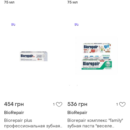
восстановление 75 мл
75 мл
75 мл
454 грн
536 грн
1
1
BioRepair
BioRepair
Biorepair plus
Biorepair комплекс "family"
профессиональная зубная
зубная паста "веселе