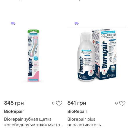
жесткости
чистка" для подростков
комбинированная средней
и мягкой жесткости
345 грн
541 грн
0
0
BioRepair
BioRepair
Biorepair зубная щетка
Biorepair plus
«свободная чистка» мягкой
ополаскиватель