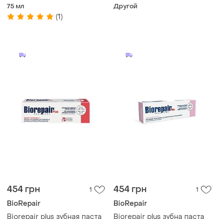
паста «pro white» 75 ml
мышонок"+ зубная паста
75 мл
Другой
new!
"абсолютная защита и
(1)
восстановление"
454 грн
454 грн
1
1
BioRepair
BioRepair
Biorepair plus зубная паста
Biorepair plus зубна паста