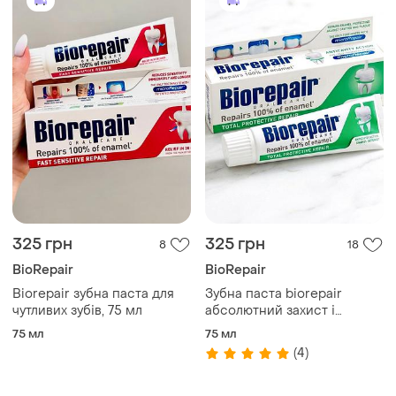
325 грн
325 грн
8
18
BioRepair
BioRepair
Biorepair зубна паста для
Зубна паста biorepair
чутливих зубів, 75 мл
абсолютний захист і
відновлення 75 мл
75 мл
75 мл
(4)