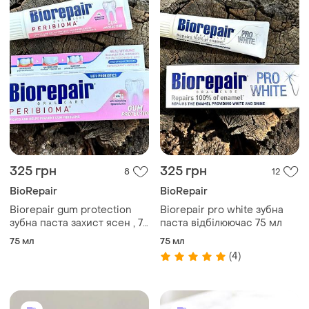
325 грн
325 грн
8
12
BioRepair
BioRepair
Biorepair gum protection
Biorepair pro white зубна
зубна паста захист ясен , 75
паста відбілюючас 75 мл
мл
75 мл
75 мл
(4)