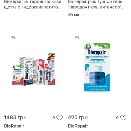
Biorepair интердентальная
Biorepair plus зубной гель
щетка с гидроксиапатитом,
"пародонтгель интенсив"
ультратонкая 0,60 мм
20 ml
20 мл
1483 грн
425 грн
0
0
BioRepair
BioRepair