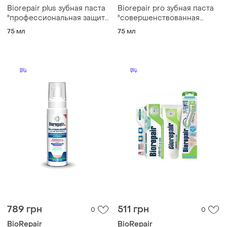
Biorepair plus зубная паста
Biorepair pro зубная паста
"профессиональная защита
"совершенствованная
и восстановление" 75 ml
защита" 75 ml
75 мл
75 мл
789 грн
511 грн
0
0
BioRepair
BioRepair