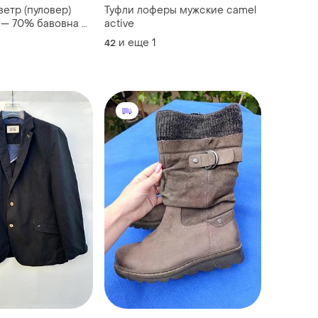
ветр (пуловер)
Туфли лоферы мужские camel
e — 70% бавовна —
active
н! (l-xl/52-54)
и еще
1
42