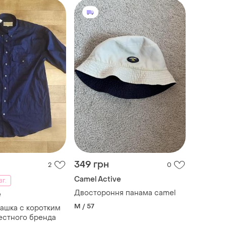
349 грн
2
0
Camel Active
вг.
Двостороння панама camel
e
M / 57
ашка с коротким
естного бренда