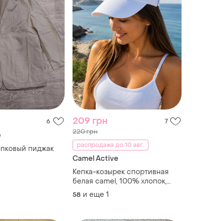
209 грн
6
7
220 грн
e
распродажа до 10 авг.
опковый пиджак
Camel Active
Кепка-козырек спортивная
белая camel, 100% хлопок,
размер 54-58 см.
и еще
1
58