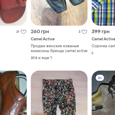
260 грн
399 грн
21
3
Camel Active
Camel Activ
Продам женские кожаные
Сорочка came
мокасины бренда camel active
L
и еще
1
37.5