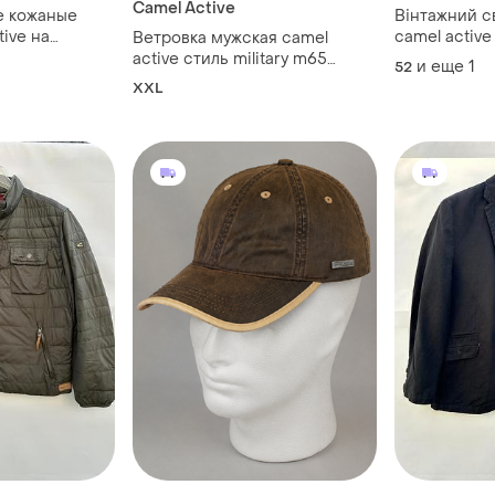
Camel Active
е кожаные
Вінтажний с
tive на
camel activ
Ветровка мужская camel
ху
ідеальний ста
active стиль military m65
и еще
1
52
немецкий размер 56
XXL