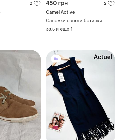
450 грн
2
2
e
Camel Active
Сапожки сапоги ботинки
и еще
1
38.5