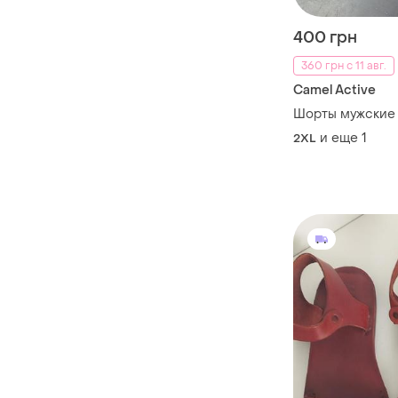
400 грн
360 грн с 11 авг.
Camel Active
Шорты мужские
и еще
1
2XL