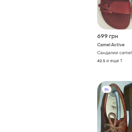
699 грн
Camel Active
Сандалии camel
и еще
1
42.5