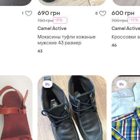
690 грн
600 грн
1
8
-8%
-15%
750 грн
700 грн
Camel Active
Camel Activ
Мокасины туфли кожаные
Кроссовки 
мужские 43 размер
46
43