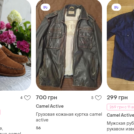
700 грн
299 грн
4
5
Camel Active
269 грн с 11 а
Грузовая кожаная куртка camel
Camel Activ
active
Мужская руб
56
е,
рукавом изв