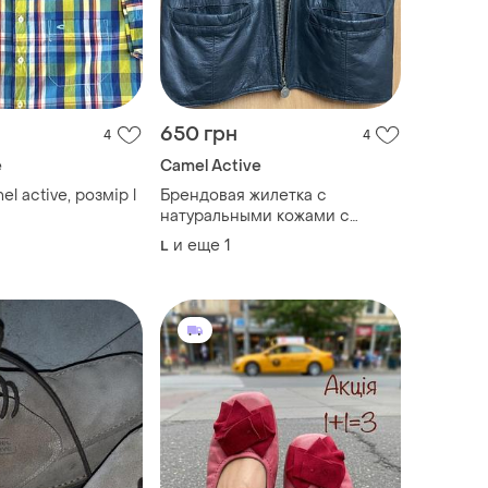
650 грн
4
4
e
Camel Active
l active, розмір l
Брендовая жилетка с
натуральными кожами с
карманами
и еще
1
L