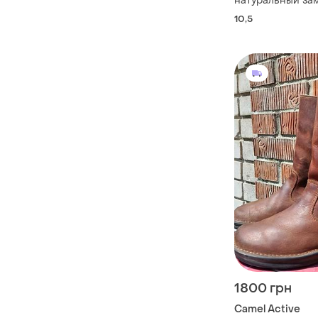
натуральный за
active garda 29.
10,5
1800 грн
Camel Active