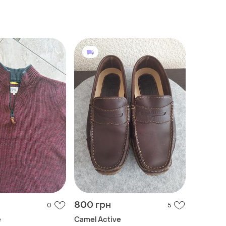
800 грн
0
5
e
Camel Active