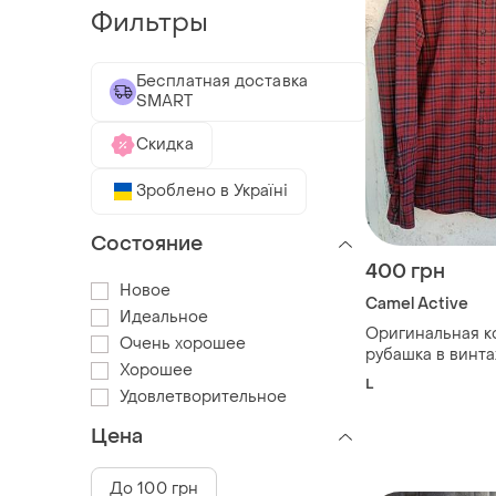
Фильтры
Бесплатная доставка
SMART
Скидка
Зроблено в Україні
Состояние
400 грн
Новое
Camel Active
Идеальное
Оригинальная к
Очень хорошее
рубашка в винт
Хорошее
camel active
L
Удовлетворительное
Цена
До 100 грн