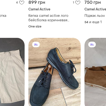
899 грн
750 грн
4
1
Camel Active
Camel Activ
ртка
Кепка camel active лого
Піджак льон
бейсболка коричневая
и еще
1
54
текстильная мужская женская
One size
на ремешке регулируемая
оригинал carhartt napapijri
timberland columbia