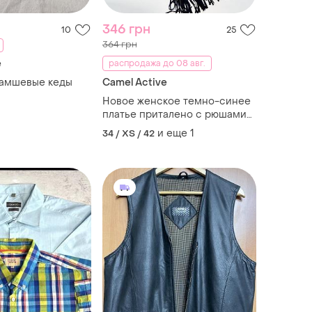
346 грн
10
25
364 грн
e
распродажа до 08 авг.
замшевые кеды
Camel Active
Новое женское темно-синее
платье приталено с рюшами
от бренда actuel. сток
и еще
1
34 / XS / 42