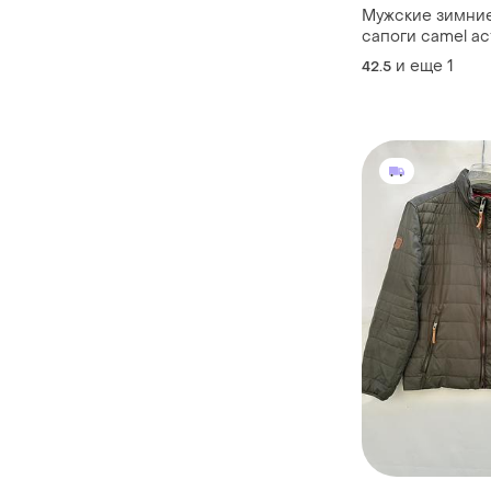
Мужские зимни
сапоги camel ac
натуральном ме
и еще
1
42.5