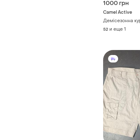
1000 грн
Camel Active
Демісезонна ку
и еще
1
52