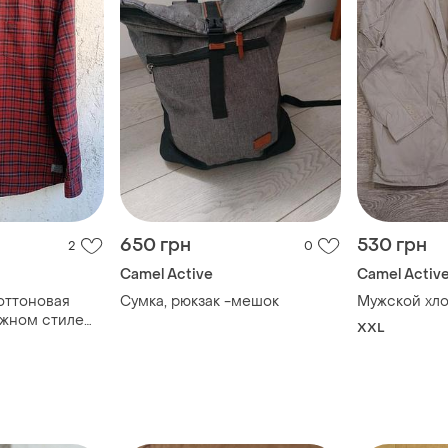
650 грн
530 грн
2
0
Camel Active
Camel Activ
оттоновая
Сумка, рюкзак -мешок
Мужской хл
ажном стиле
XXL