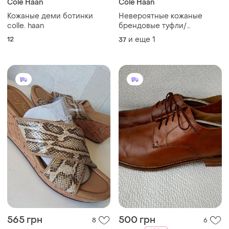
Cole Haan
Cole Haan
Кожаные деми ботинки
Невероятные кожаные
colle. haan
брендовые туфли/
мокасины
12
и еще
1
37
565 грн
500 грн
8
6