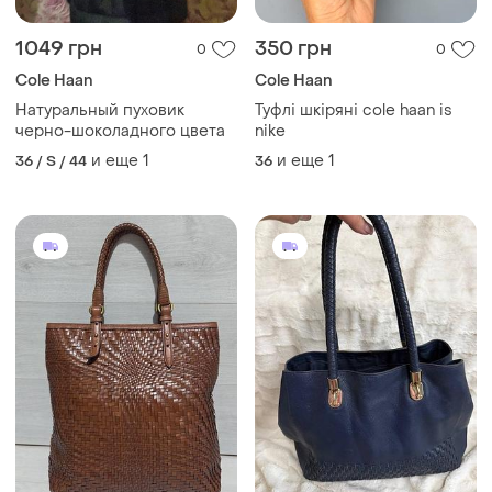
1049 грн
350 грн
0
0
Cole Haan
Cole Haan
Натуральный пуховик
Туфлі шкіряні cole haan is
черно-шоколадного цвета
nike
и еще
1
и еще
1
36 / S / 44
36