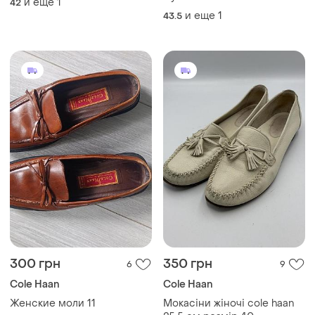
и еще
1
42
оксфорды
и еще
1
43.5
300 грн
350 грн
6
9
Cole Haan
Cole Haan
Женские моли 11
Мокасіни жіночі cole haan