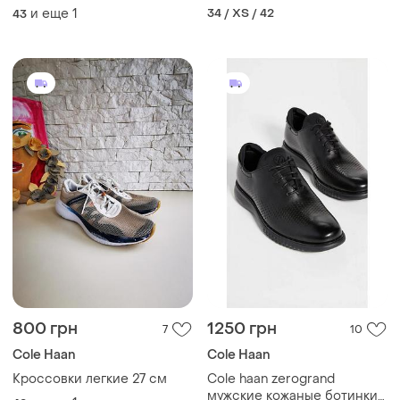
slip-on (оригинал)
haan из сша
и еще
1
34 / XS / 42
43
800 грн
1250 грн
7
10
Cole Haan
Cole Haan
Кроссовки легкие 27 см
Cole haan zerogrand
мужские кожаные ботинки