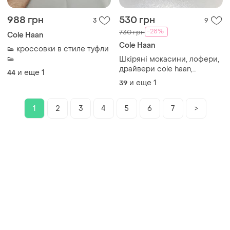
988 грн
530 грн
3
9
-28%
730 грн
Cole Haan
Cole Haan
👟 кроссовки в стиле туфли
👟
Шкіряні мокасини, лофери,
драйвери cole haan,
и еще
1
44
оригінал, р-р 39
и еще
1
39
1
2
3
4
5
6
7
>