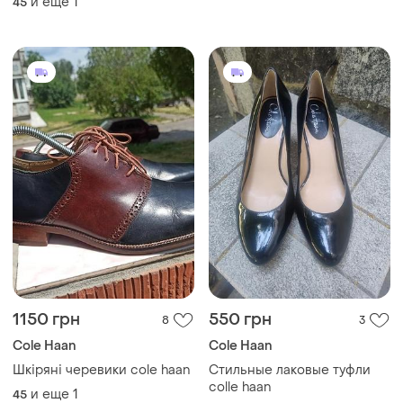
и еще
1
45
1150 грн
550 грн
8
3
Cole Haan
Cole Haan
Шкіряні черевики cole haan
Стильные лаковые туфли
colle haan
и еще
1
45