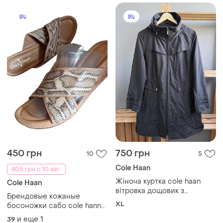
450 грн
750 грн
10
5
Cole Haan
405 грн с 10 авг.
Жіноча куртка cole haan
Cole Haan
вітровка дощовик з
Брендовые кожаные
капюшоном розмір xl чорна
XL
босоножки сабо cole hann
nike air
и еще
1
39