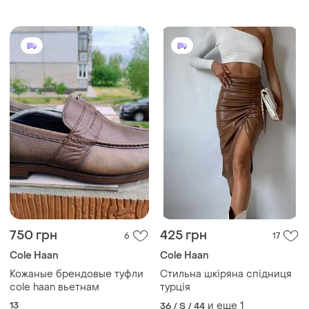
750 грн
425 грн
6
17
Cole Haan
Cole Haan
Кожаные брендовые туфли
Стильна шкіряна спідниця
cole haan вьетнам
турція
13
и еще
1
36 / S / 44