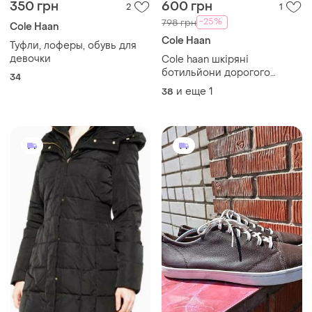
350 грн
600 грн
2
1
-25%
798 грн
Cole Haan
Cole Haan
Туфли, лоферы, обувь для
девочки
Cole haan шкіряні
ботильйони дорогого
34
бренду
и еще
1
38