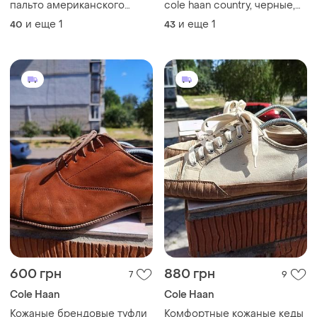
пальто американского
cole haan country, черные,
бренда cole haan
кожаные, 43 размер
и еще
1
и еще
1
40
43
600 грн
880 грн
7
9
Cole Haan
Cole Haan
Кожаные брендовые туфли
Комфортные кожаные кеды