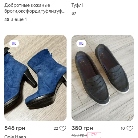
Добротные кожаные
Туфлі
броги,оксфорди,туфли,туфлі
37
бренда cole haan
и еще
1
45
545 грн
350 грн
22
10
-17%
420 грн
Cole Haan