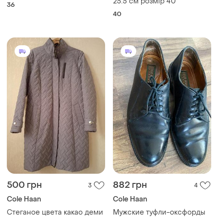
25.5 см розмір 40
36
40
500 грн
882 грн
3
4
Cole Haan
Cole Haan
Стеганое цвета какао деми
Мужские туфли-оксфорды