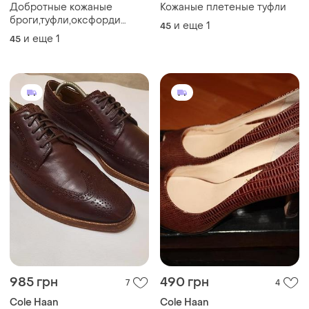
Добротные кожаные
Кожаные плетеные туфли
броги,туфли,оксфорди
и еще
1
45
бренда cole haan
и еще
1
45
985 грн
490 грн
7
4
Cole Haan
Cole Haan