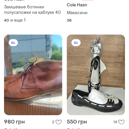
Cole Haan
Замшевые ботинки
полусапожки на каблуке 40
Макасини
и еще
1
40
38
980 грн
550 грн
2
14