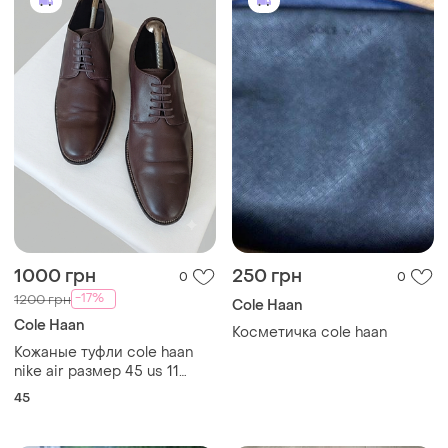
1000 грн
250 грн
0
0
-17%
1200 грн
Cole Haan
Cole Haan
Косметичка cole haan
Кожаные туфли cole haan
nike air размер 45 us 11
стелька 30 см оригинал
45
премиум