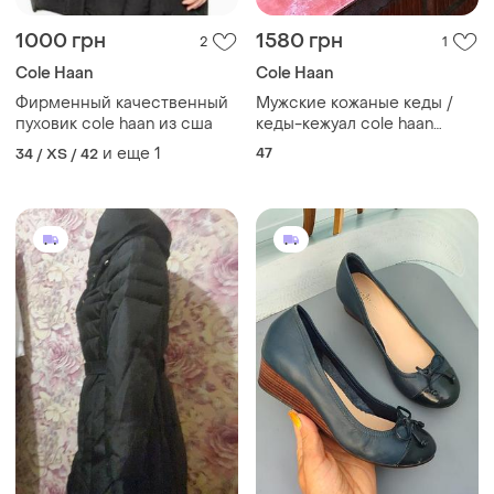
1000 грн
1580 грн
2
1
Cole Haan
Cole Haan
Фирменный качественный
Мужские кожаные кеды /
пуховик cole haan из сша
кеды-кежуал cole haan
grand.os (оригинал)
и еще
1
47
34 / XS / 42