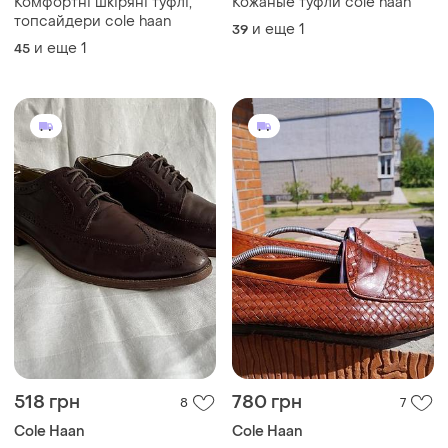
Комфортні шкіряні туфлі,
Кожаные туфли cole haan
топсайдери cole haan
и еще
1
39
и еще
1
45
518 грн
780 грн
8
7
Cole Haan
Cole Haan