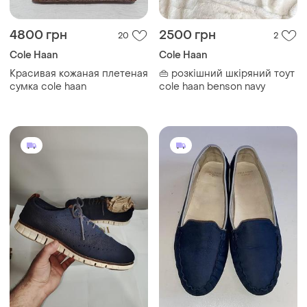
4800 грн
2500 грн
20
2
Cole Haan
Cole Haan
Красивая кожаная плетеная
👜 розкішний шкіряний тоут
сумка cole haan
cole haan benson navy