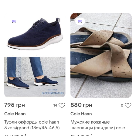
795 грн
880 грн
14
8
Cole Haan
Cole Haan
Туфли окфорды cole haan
Мужские кожаные
3.zerøgrand (13m/46-46,5)
шлепанцы (сандали) cole
мужские текстиль синие
haan country nike air