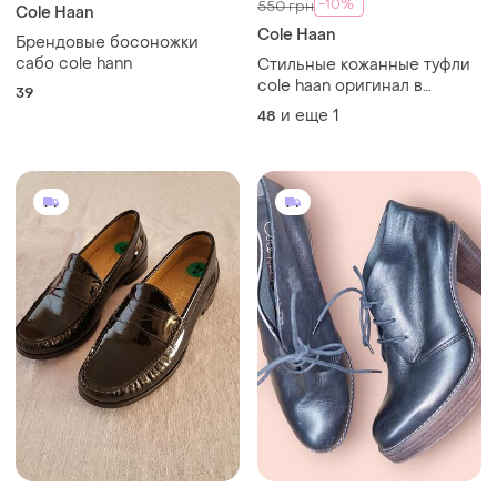
-10%
550 грн
Cole Haan
Cole Haan
Брендовые босоножки
сабо cole hann
Стильные кожанные туфли
cole haan оригинал в
39
отличном состоянии
и еще
1
48