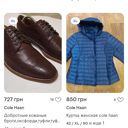
727 грн
850 грн
14
6
Cole Haan
Cole Haan
Добротные кожаные
Куртка женская cole haan.
броги,оксфорди,туфли,туфлі
и еще
1
42 / XL / 50
бренда cole haan