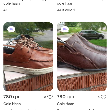
cole haan
cole haan
45
и еще
1
44
780 грн
780 грн
8
5
Cole Haan
Cole Haan