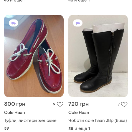
и еще
1
и еще
1
46
46
оригин.
максимальный комфорт,
премиальное качество и
амортизация nike air!
300 грн
720 грн
9
7
Cole Haan
Cole Haan
Туфли, лифтеры женские.
Чоботи cole haan 38р (8usa)
39
и еще
1
38