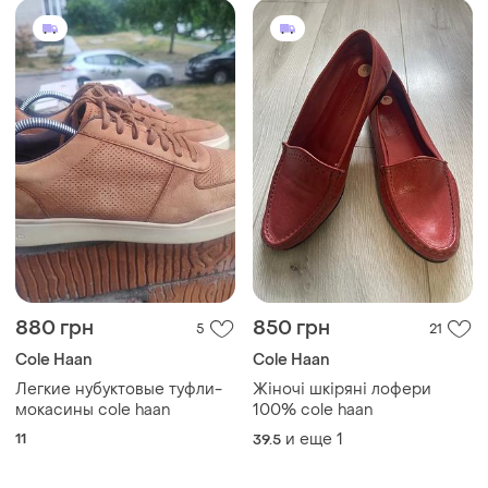
880 грн
850 грн
5
21
Cole Haan
Cole Haan
Легкие нубуктовые туфли-
Жіночі шкіряні лофери
мокасины cole haan
100% cole haan
11
и еще
1
39.5