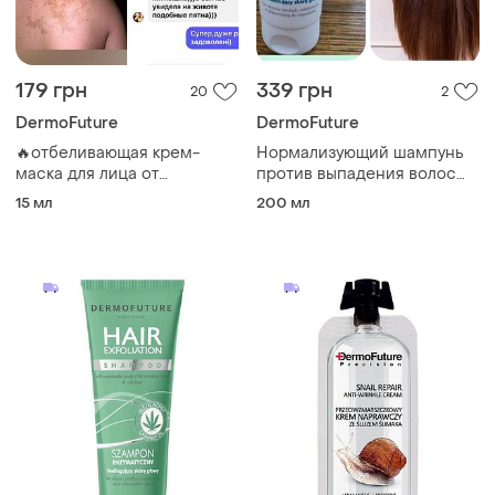
179 грн
339 грн
20
2
DermoFuture
DermoFuture
🔥отбеливающая крем-
Нормализующий шампунь
маска для лица от
против выпадения волос
пигментации dermofuture
dermofuture livesta ливеста
15 мл
200 мл
livesta левистая
польша