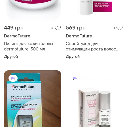
449 грн
569 грн
0
0
DermoFuture
DermoFuture
Пилинг для кожи головы
Спрей-уход для
dermofuture, 300 мл
стимуляции роста волос
для женщин dermofuture,
Другой
Другой
30 мл