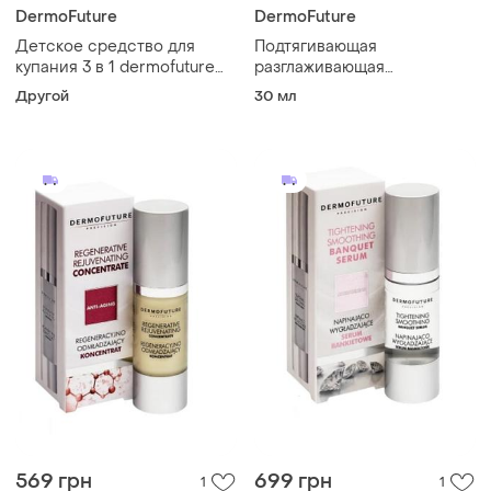
DermoFuture
DermoFuture
Детское средство для
Подтягивающая
купания 3 в 1 dermofuture
разглаживающая
мармелад, 500 мл ()
концентрат-сыворотка
Другой
30 мл
(liv322702)
dermofuture, 30 мл
569 грн
699 грн
1
1