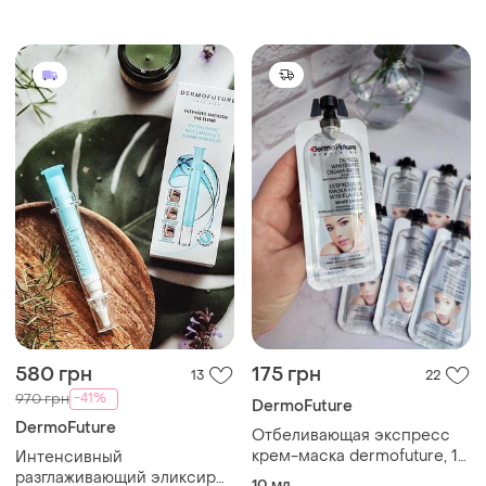
dermofuture
580 грн
175 грн
13
22
-41%
970 грн
DermoFuture
DermoFuture
Отбеливающая экспресс
крем-маска dermofuture, 12
Интенсивный
мл
разглаживающий эликсир
10 мл