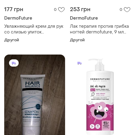
177 грн
253 грн
0
0
DermoFuture
DermoFuture
Увлажняющий крем для рук
Лак терапия против грибка
со слизью улиток
ногтей dermofuture, 9 мл
dermofuture, 50 мл
(liv324401)
Другой
Другой
(liv320301)