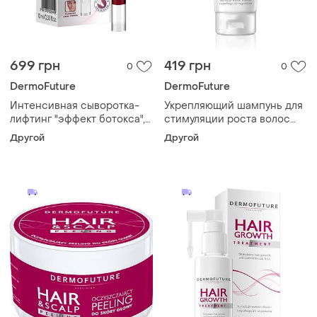
699 грн
419 грн
0
0
DermoFuture
DermoFuture
Интенсивная сыворотка-
Укрепляющий шампунь для
лифтинг "эффект ботокса",
стимуляции роста волос
dermofuture, 10 мл
для женщин dermofuture,
Другой
Другой
200 мл