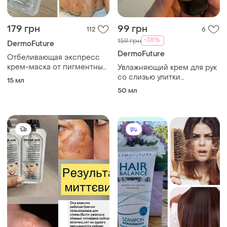
179 грн
99 грн
112
6
-38%
159 грн
DermoFuture
DermoFuture
Отбеливающая экспресс
крем-маска от пигментных
Увлажняющий крем для рук
пятен dermofuture livesta
со слизью улитки
15 мл
левая польща
dermofuture польща livesta
50 мл
левеста