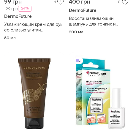
99 грн
400 грн
1
0
-24%
129 грн
DermoFuture
DermoFuture
Восстанавливающий
шампунь для тонких и
Увлажняющий крем для рук
слабых волос hair balance
со слизью улитки
200 мл
dermofuture
dermofuture, левеста livesta
50 мл
50 мл