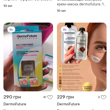
dermofuture, 10 мл
крем-маска dermofuture, 12
10 мл
мл
10 мл
290 грн
229 грн
41
3
DermoFuture
DermoFuture