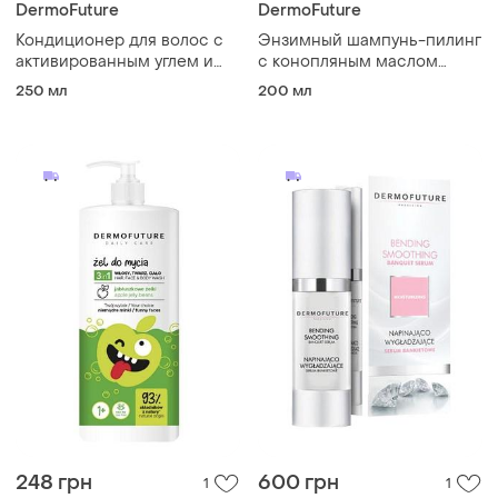
DermoFuture
DermoFuture
Кондиционер для волос с
Энзимный шампунь-пилинг
активированным углем и
с конопляным маслом
белым чаем dermofuture,
dermofuture, 200 мл
250 мл
200 мл
250 мл
248 грн
600 грн
1
1