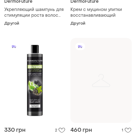
DermoFuture
DermoFuture
Укрепляющий шампунь для
Крем с муцином улитки
стимуляции роста волос
восстанавливающий
для женщин, 200 мл
Другой
Другой
330 грн
460 грн
2
1