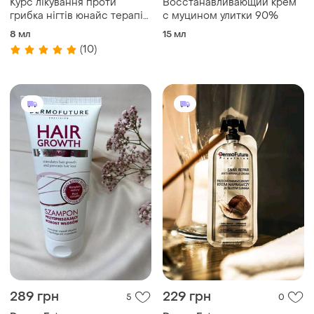
Курс лікування проти
Восстанавливающий крем
грибка нігтів юнайс терапія
с муцином улитки 90%
dermofuture
8 мл
15 мл
(10)
289 грн
229 грн
5
0