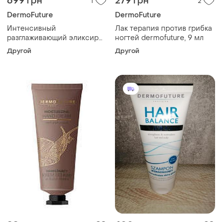
699 грн
279 грн
1
2
DermoFuture
DermoFuture
Интенсивный
Лак терапия против грибка
разглаживающий эликсир
ногтей dermofuture, 9 мл
для глаз dermofuture, 10 мл
Другой
Другой