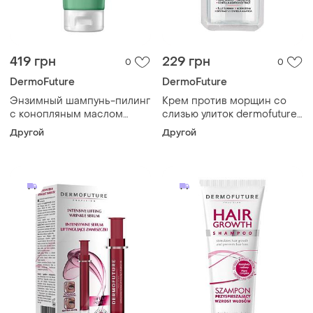
419 грн
229 грн
0
0
DermoFuture
DermoFuture
Энзимный шампунь-пилинг
Крем против морщин со
с конопляным маслом
слизью улиток dermofuture,
dermofuture, 200 мл
12 мл
Другой
Другой