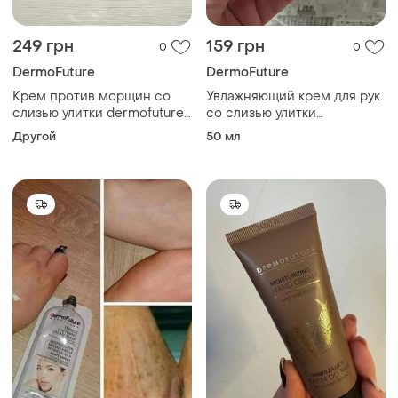
249 грн
159 грн
0
0
DermoFuture
DermoFuture
Крем против морщин со
Увлажняющий крем для рук
слизью улитки dermofuture,
со слизью улитки
12 мл
dermofuture, 50 мл
Другой
50 мл