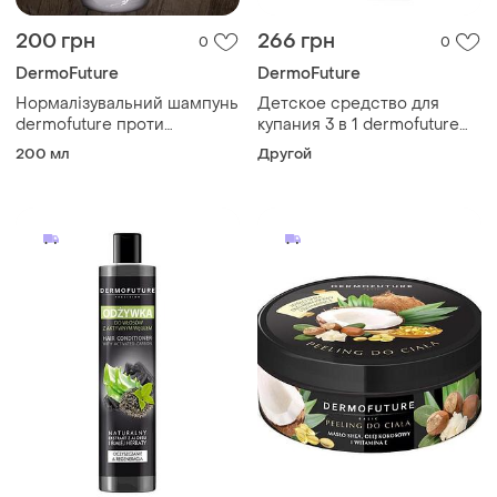
200 грн
266 грн
0
0
DermoFuture
DermoFuture
Нормалізувальний шампунь
Детское средство для
dermofuture проти
купания 3 в 1 dermofuture
випадіння волосся 200 мл
конфетка, 500 мл (liv322701)
200 мл
Другой