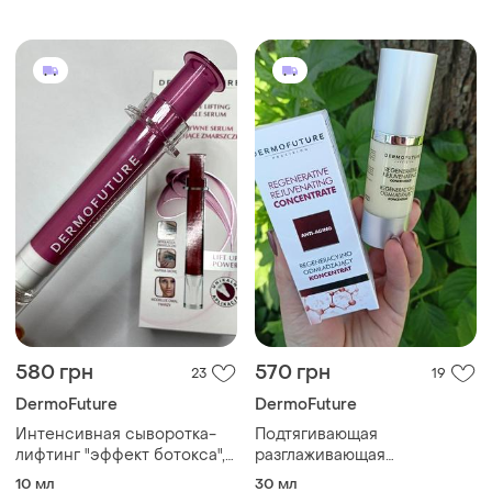
580 грн
570 грн
23
19
DermoFuture
DermoFuture
Интенсивная сыворотка-
Подтягивающая
лифтинг "эффект ботокса",
разглаживающая
dermofuture, 10 мл
концентрат-сыворотка
10 мл
30 мл