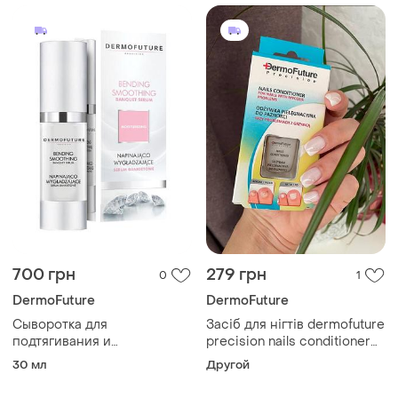
700 грн
279 грн
0
1
DermoFuture
DermoFuture
Сыворотка для
Засіб для нігтів dermofuture
подтягивания и
precision nails conditioner
разглаживания кожи лица
від грибка
30 мл
Другой
dermofuture, 30 мл