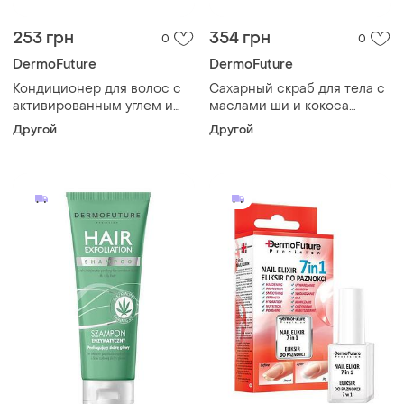
253 грн
354 грн
0
0
DermoFuture
DermoFuture
Кондиционер для волос с
Сахарный скраб для тела с
активированным углем и
маслами ши и кокоса
белым чаем dermofuture,
dermofuture, 200 мл
Другой
Другой
250 мл (liv322109)
(liv320801)