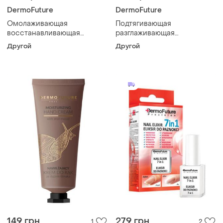
DermoFuture
DermoFuture
Омолаживающая
Подтягивающая
восстанавливающая
разглаживающая
концентрат-сыворотка
концентрат-сыворотка
Другой
Другой
dermofuture, 30 мл
dermofuture, 30 мл
149 грн
279 грн
1
2