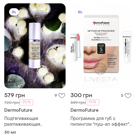
579 грн
300 грн
9
5
-20%
-15%
720 грн
349 грн
DermoFuture
DermoFuture
Подтягивающая
Программа для губ с
разглаживающая
пилингом "пуш-ап эффект"
концентрат-сыворотка
dermofuture, 4,3 гр + 12 мл
30 мл
dermofuture 30мл