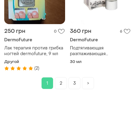
250 грн
360 грн
0
6
DermoFuture
DermoFuture
Лак терапия против грибка
Подтягивающая
ногтей dermofuture, 9 мл
разглаживающая
концентрат - сыворотка
Другой
30 мл
dermofuture,30 ml
(2)
1
2
3
>