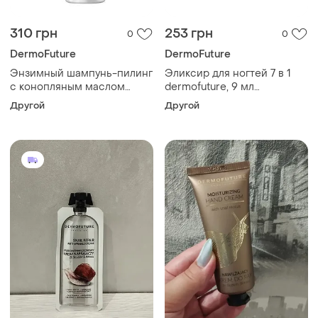
310 грн
253 грн
0
0
DermoFuture
DermoFuture
Энзимный шампунь-пилинг
Эликсир для ногтей 7 в 1
с конопляным маслом
dermofuture, 9 мл
dermofuture, 200 мл
(liv324402)
Другой
Другой
(liv320111)