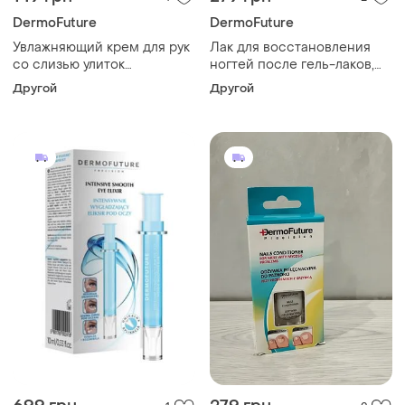
DermoFuture
DermoFuture
Увлажняющий крем для рук
Лак для восстановления
со слизью улиток
ногтей после гель-лаков,
dermofuture, 50 мл
наращиваний, для слабых
Другой
Другой
ногтей и т.д. 7 в 1
dermofuture, 9 мл