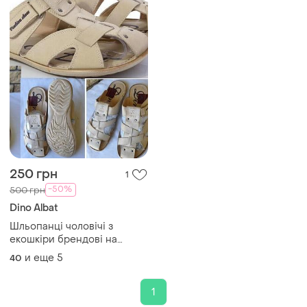
250 грн
1
-50%
500 грн
Dino Albat
Шльопанці чоловічі з
екошкіри брендові на
товстій легкій підошві dino
и еще
5
40
albat 506-60(l1823-6)
1