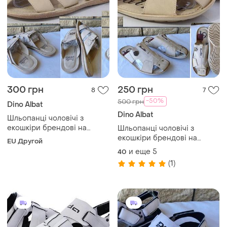
300 грн
250 грн
8
7
-50%
500 грн
Dino Albat
Dino Albat
Шльопанці чоловічі з
екошкіри брендові на
Шльопанці чоловічі з
товстій легкій підошві dino
екошкіри брендові на
EU Другой
albat 506-59(l1852-6)
товстій легкій підошві dino
и еще
5
40
albat 506-61(l1831-6)
(1)