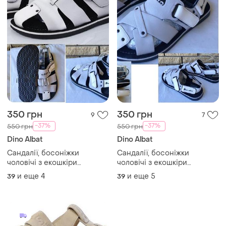
350 грн
350 грн
9
7
-37%
-37%
550 грн
550 грн
Dino Albat
Dino Albat
Сандалії, босоніжки
Сандалії, босоніжки
чоловічі з екошкіри
чоловічі з екошкіри
брендові на пружній легкій
брендові на пружній легкій
и еще
4
и еще
5
39
39
підошві dino albat 506-
підошві dino albat 506-
64(l613-2
63(l610-2)