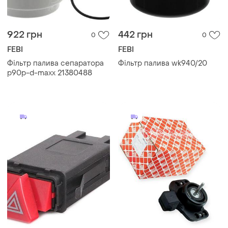
922 грн
442 грн
0
0
FEBI
FEBI
Фільтр палива сепаратора
Фільтр палива wk940/20
p90p-d-maxx 21380488