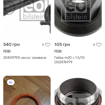
540 грн
105 грн
0
0
FEBI
FEBI
20409793 насос омивача
Гайка m20 x 1.5/10
002476979