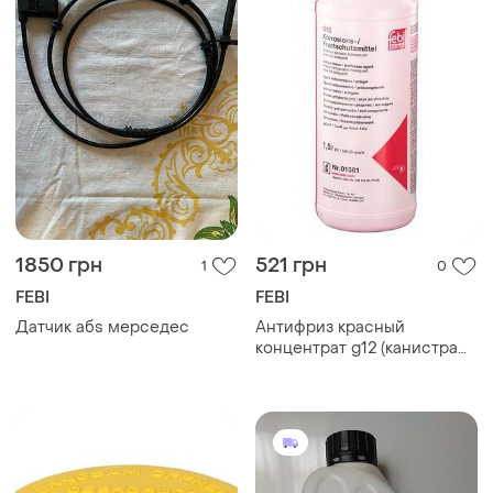
1850 грн
521 грн
1
0
FEBI
FEBI
Датчик абs мерседес
Антифриз красный
концентрат g12 (канистра
1,5л) febi (01381)