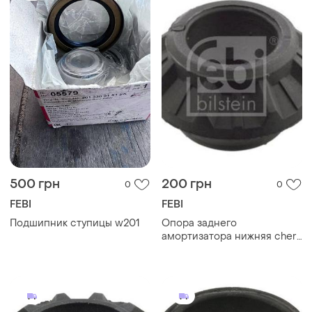
500 грн
200 грн
0
0
FEBI
FEBI
Подшипник ступицы w201
Опора заднего
амортизатора нижняя chery
amulet 2005-2014 1.5, 1.6л
febi