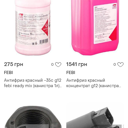
275 грн
1541 грн
0
0
FEBI
FEBI
Антифриз красный -35c g12
Антифриз красный
febi ready mix (канистра 1л)
концентрат g12 (канистра
(172005)
5л) febi (22272)