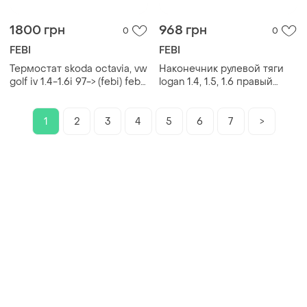
1800 грн
968 грн
0
0
FEBI
FEBI
Термостат skoda octavia, vw
Наконечник рулевой тяги
golf iv 1.4-1.6i 97-> (febi) febi
logan 1.4, 1.5, 1.6 правый
bilstein
наружный febi bilstein
1
2
3
4
5
6
7
>