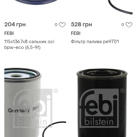
204 грн
528 грн
0
0
FEBI
FEBI
115x136.7x8 сальник осі
Фільтр палива pe977/1
bpw-eco (6,5-9t)