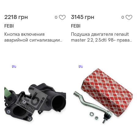
2218 грн
3145 грн
0
0
FEBI
FEBI
Кнопка включения
Подушка двигателя renault
аварийной сигнализации
master 2.2, 2.5dti 98- правая
audi a6/avant/allroad 1998-
r febi bilstein
2005 febi 37783