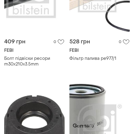
409 грн
528 грн
0
0
FEBI
FEBI
Болт підвіски ресори
Фільтр палива pe977/1
m30x210x3.5mm