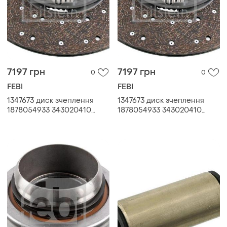
7197 грн
7197 грн
0
0
FEBI
FEBI
1347673 диск зчеплення
1347673 диск зчеплення
1878054933 343020410
1878054933 343020410
806472 1362759 1385522
806472 1362759 1385522
1813471
1813471