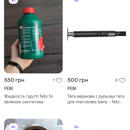
550 грн
500 грн
1
0
FEBI
FEBI
Жидкость гур/гп febi 1л
Тяга кермова / рульова тяга
зеленая синтетика
для mercedes benz - febi
lemforder a2054600405