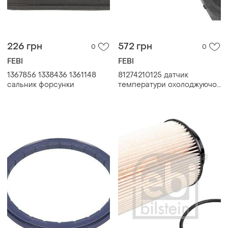
226 грн
572 грн
0
0
FEBI
FEBI
1367856 1338436 1361148
81274210125 датчик
сальник форсунки
температури охолоджуючої
рідини