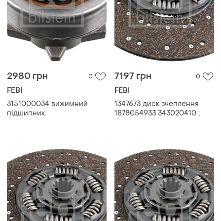
2980 грн
7197 грн
0
0
FEBI
FEBI
3151000034 вижимний
1347673 диск зчеплення
підшипник
1878054933 343020410
806472 1362759 1385522
1813471