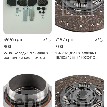
3976 грн
7197 грн
0
0
FEBI
FEBI
29087 колодки гальмівні з
1347673 диск зчеплення
монтажним комплектом
1878054933 343020410
806472 1362759 1385522
1813471