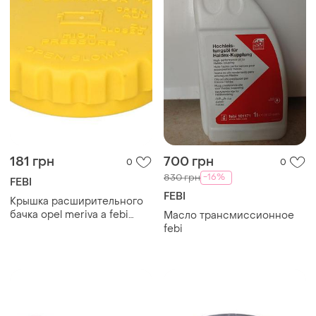
181 грн
700 грн
0
0
-16%
830 грн
FEBI
FEBI
Крышка расширительного
бачка opel meriva a febi
Масло трансмиссионное
(fe01211)
febi