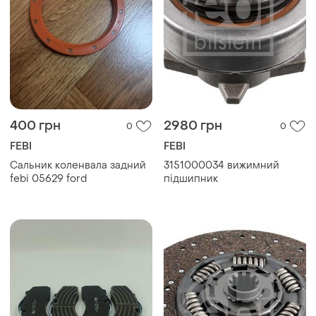
400 грн
2980 грн
0
0
FEBI
FEBI
Сальник коленвала задний
3151000034 вижимний
febi 05629 ford
підшипник