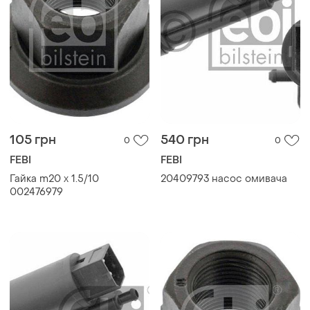
105 грн
540 грн
0
0
FEBI
FEBI
Гайка m20 x 1.5/10
20409793 насос омивача
002476979