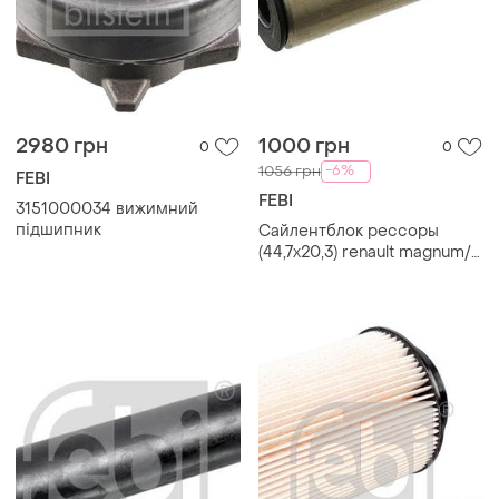
2980 грн
1000 грн
0
0
-6%
1056 грн
FEBI
FEBI
3151000034 вижимний
підшипник
Сайлентблок рессоры
(44,7x20,3) renault magnum/
g/ premium febi 27850
(5010060127)