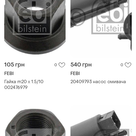
105 грн
540 грн
0
0
FEBI
FEBI
Гайка m20 x 1.5/10
20409793 насос омивача
002476979