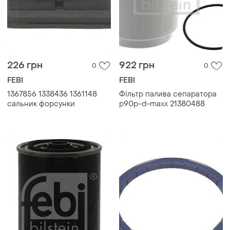
226 грн
922 грн
0
0
FEBI
FEBI
1367856 1338436 1361148
Фільтр палива сепаратора
сальник форсунки
p90p-d-maxx 21380488