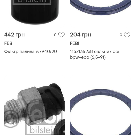
442 грн
204 грн
0
0
FEBI
FEBI
Фільтр палива wk940/20
115x136.7x8 сальник осі
bpw-eco (6,5-9t)