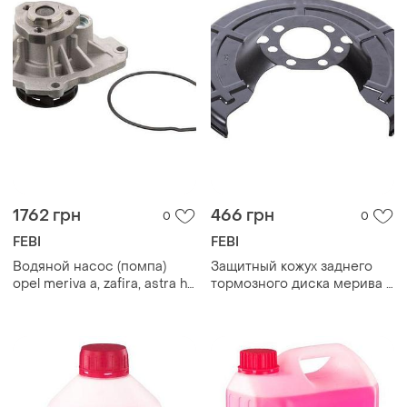
1762 грн
466 грн
0
0
FEBI
FEBI
Водяной насос (помпа)
Защитный кожух заднего
opel meriva a, zafira, astra h,
тормозного диска мерива а
vectra c, mokka, insignia,
febi (fe102666)
corsa febi (fe28531)