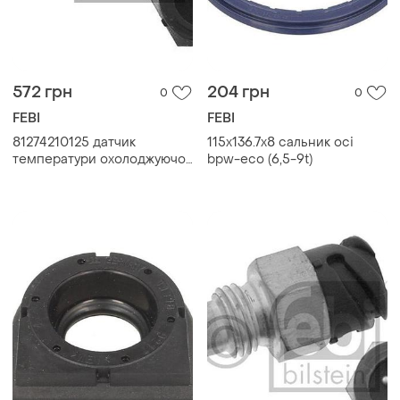
572 грн
204 грн
0
0
FEBI
FEBI
81274210125 датчик
115x136.7x8 сальник осі
температури охолоджуючої
bpw-eco (6,5-9t)
рідини