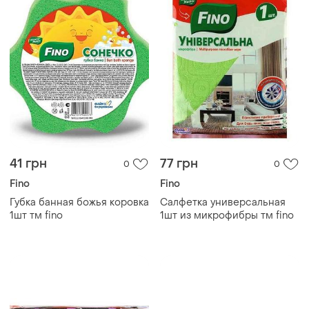
41 грн
77 грн
0
0
Fino
Fino
Губка банная божья коровка
Салфетка универсальная
1шт тм fino
1шт из микрофибры тм fino