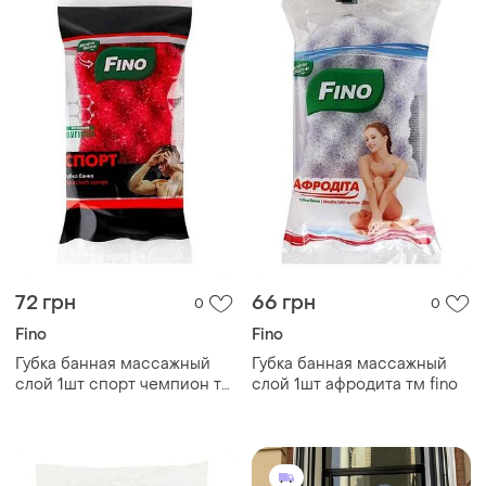
72 грн
66 грн
0
0
Fino
Fino
Губка банная массажный
Губка банная массажный
слой 1шт спорт чемпион тм
слой 1шт афродита тм fino
fino