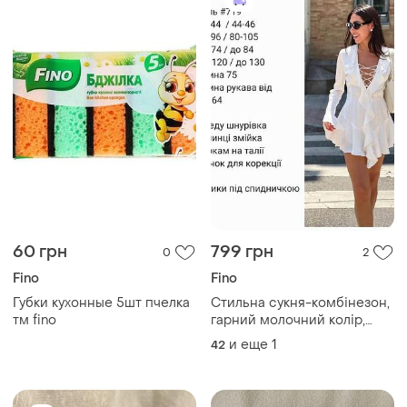
60 грн
799 грн
0
2
Fino
Fino
Губки кухонные 5шт пчелка
Стильна сукня-комбінезон,
тм fino
гарний молочний колір,
розмір s-m
и еще
1
42