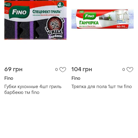
69 грн
104 грн
0
0
Fino
Fino
Губки кухонные 4шт гриль
Тряпка для пола 1шт тм fino
барбекю тм fino