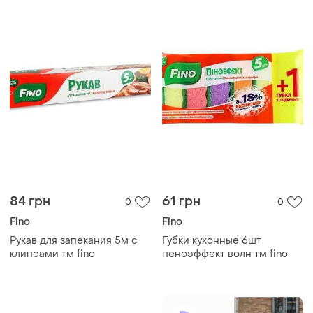
84 грн
61 грн
0
0
Fino
Fino
Рукав для запекания 5м с
Губки кухонные 6шт
клипсами тм fino
пеноэффект волн тм fino