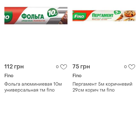
112 грн
75 грн
0
0
Fino
Fino
Фольга алюминиевая 10м
Пергамент 5м коричневий
универсальная тм fino
29см корич тм fino