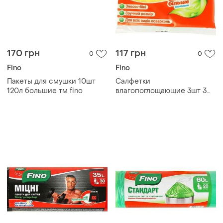
170 грн
117 грн
0
0
Fino
Fino
Пакеты для смушки 10шт
Салфетки
120л большие тм fino
влагопоглощающие 3шт 3ш
тм fino