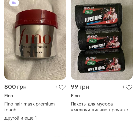
800 грн
99 грн
1
1
Fino
Fino
Fino hair mask premium
Пакеты для мусора
touch
«мелочи жизни» прочные.
60 л 40 шт.
и еще
1
Другой