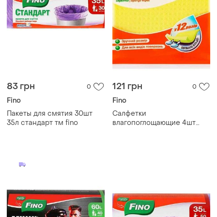
83 грн
121 грн
0
0
Fino
Fino
Пакеты для смятия 30шт
Салфетки
35л стандарт тм fino
влагопоглощающие 4шт
станд тм fino