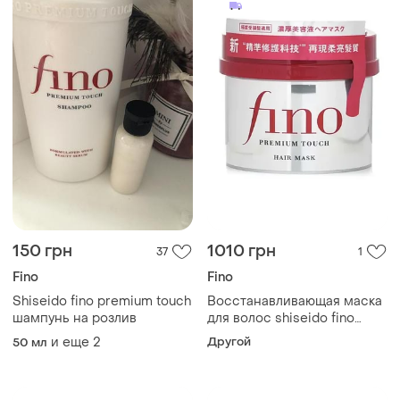
150 грн
1010 грн
37
1
Fino
Fino
Shiseido fino premium touch
Восстанавливающая маска
шампунь на розлив
для волос shiseido fino
premium touch hair mask,
и еще
2
Другой
50 мл
230 г