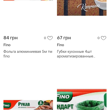
84 грн
67 грн
0
0
Fino
Fino
Фольга алюминиевая 5м тм
Губки кухонные 4шт
fino
ароматизированные
капучино тм fino