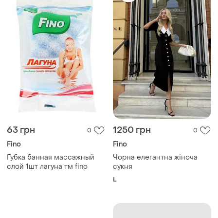
63 грн
1250 грн
0
0
Fino
Fino
Губка банная массажный
Чорна елегантна жіноча
слой 1шт лагуна тм fino
сукня
L