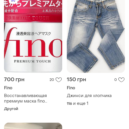
700 грн
150 грн
20
0
Fino
Fino
Восстанавливающая
Джинси для хлопчика
премиум маска fino
и еще
1
116
premium touch hair mask
Другой
230ml