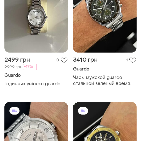
2499 грн
3410 грн
0
1
-17%
2999 грн
Guardo
Guardo
Часы мужской guardo
стальной зеленый время
Годинник унісекс guardo
мужские