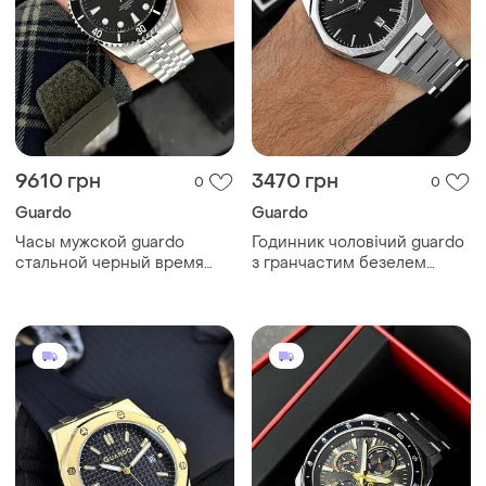
9610 грн
3470 грн
0
0
Guardo
Guardo
Часы мужской guardo
Годинник чоловічий guardo
стальной черный время
з гранчастим безелем
мужские
сталевий часы мужские
оригінал