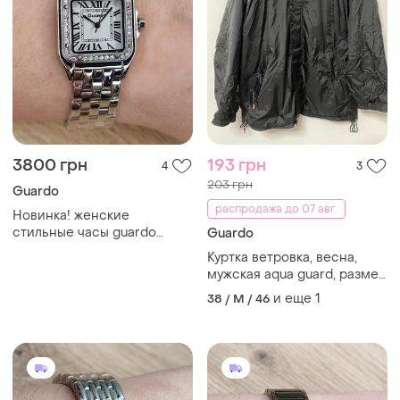
3800 грн
193 грн
4
3
203 грн
Guardo
распродажа до 07 авг.
Новинка! женские
стильные часы guardo
Guardo
012687-8 (m.s2s)
Куртка ветровка, весна,
мужская aqua guard, размер
m.
и еще
1
38 / M / 46