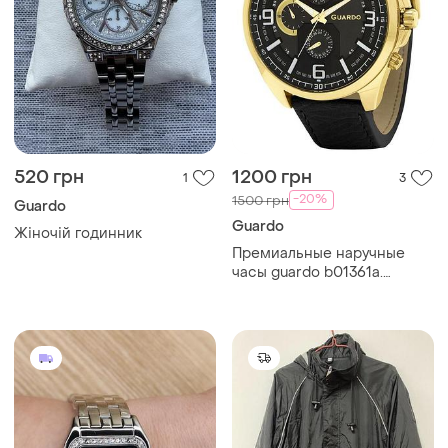
520 грн
1200 грн
1
3
-20%
1500 грн
Guardo
Guardo
Жіночій годинник
Премиальные наручные
часы guardo b01361a.
италия, механизм япония
seiko