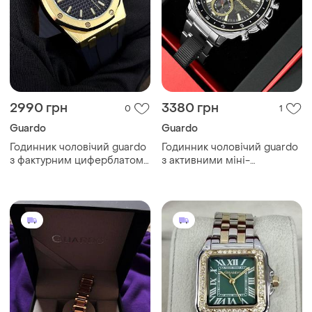
2990 грн
3380 грн
0
1
Guardo
Guardo
Годинник чоловічий guardo
Годинник чоловічий guardo
з фактурним циферблатом
з активними міні-
сталевий на каучуковому
циферблатами та
ремінці часы мужские
підсвічуванням металевий
часы мужские гуардо