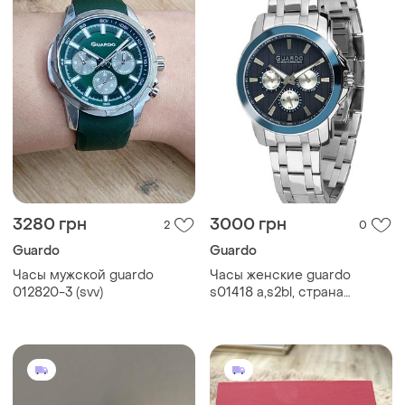
3280 грн
3000 грн
2
0
Guardo
Guardo
Часы мужской guardo
Часы женские guardo
012820-3 (svv)
s01418 a,s2bl, страна
производитель итальялия