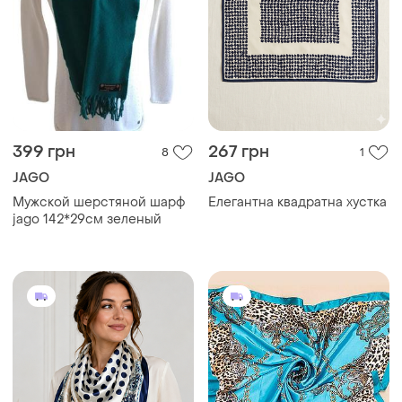
399 грн
267 грн
8
1
JAGO
JAGO
Мужской шерстяной шарф
Елегантна квадратна хустка
jago 142*29см зеленый