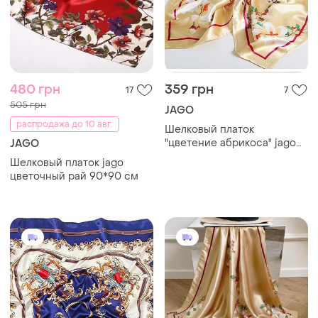
480 грн
359 грн
17
7
505 грн
JAGO
распродажа до 10 авг.
Шелковый платок
"цветение абрикоса" jago
JAGO
90*90 см золотистый
Шелковый платок jago
цветочный рай 90*90 см