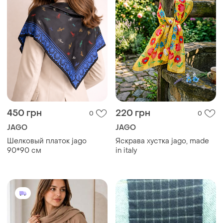
450 грн
220 грн
0
0
JAGO
JAGO
Шелковый платок jago
Яскрава хустка jago, made
90*90 см
in italy