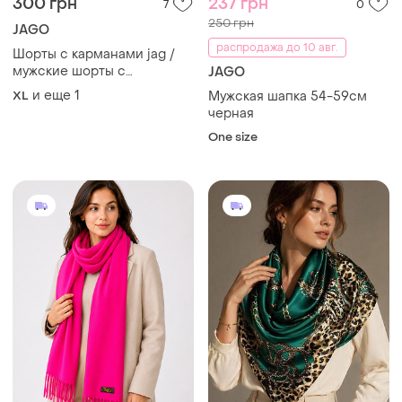
300 грн
237 грн
7
0
250 грн
JAGO
распродажа до 10 авг.
Шорты с карманами jag /
мужские шорты с
JAGO
карманами
и еще
1
XL
Мужская шапка 54-59см
черная
One size