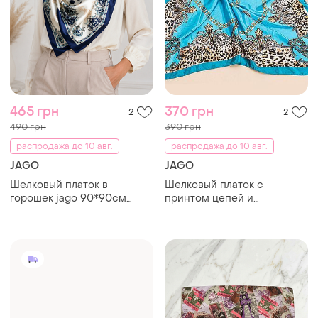
465 грн
370 грн
2
2
490 грн
390 грн
распродажа до 10 авг.
распродажа до 10 авг.
JAGO
JAGO
Шелковый платок в
Шелковый платок с
горошек jago 90*90см
принтом цепей и
бело-синий
леопардовым узором
90*90см