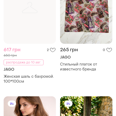
617 грн
265 грн
2
0
650 грн
JAGO
распродажа до 10 авг.
Стильный платок от
известного бренда
JAGO
Женская шаль с бахромой.
100*100см