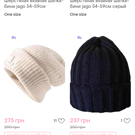
Шерстяная вязаная шапка-
Шерстяная вязаная шапка-
бини jago 54-59см
бини jago 54-59см серый
One size
One size
275 грн
237 грн
11
1
290 грн
250 грн