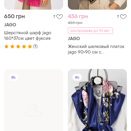
650 грн
436 грн
7
7
459 грн
JAGO
распродажа до 10 авг.
Шерстяной шарф jago
160*37см цвет фуксия
JAGO
(1)
Женский шелковый платок
jago 90×90 см с
анималистическим
принтом зеленая