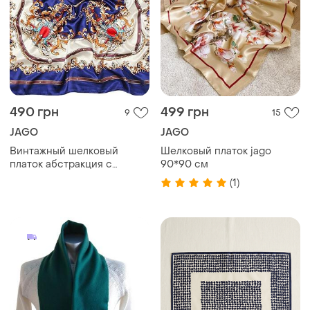
490 грн
499 грн
9
15
JAGO
JAGO
Винтажный шелковый
Шелковый платок jago
платок абстракция с
90*90 см
цепочками 90*90см синяя
(1)