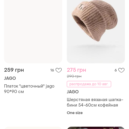
259 грн
275 грн
16
6
290 грн
JAGO
распродажа до 10 авг.
Платок "цветочный" jago
90*90 см
JAGO
Шерстяная вязаная шапка-
бини 54-60см кофейная
One size