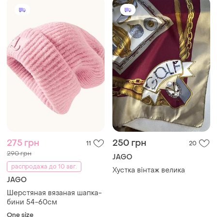
275 грн
250 грн
11
20
290 грн
JAGO
распродажа до 10 авг.
Хустка вінтаж велика
JAGO
Шерстяная вязаная шапка-
бини 54-60см
One size