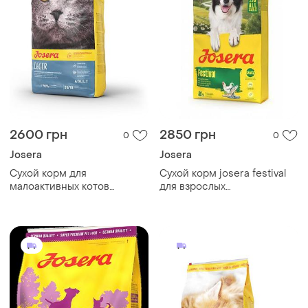
2600 грн
2850 грн
0
0
Josera
Josera
Сухой корм для
Сухой корм josera festival
малоактивных котов
для взрослых
стерилизованных и с
привередливых собак, 12,5
избыточным josera leger 10
кг.
кг