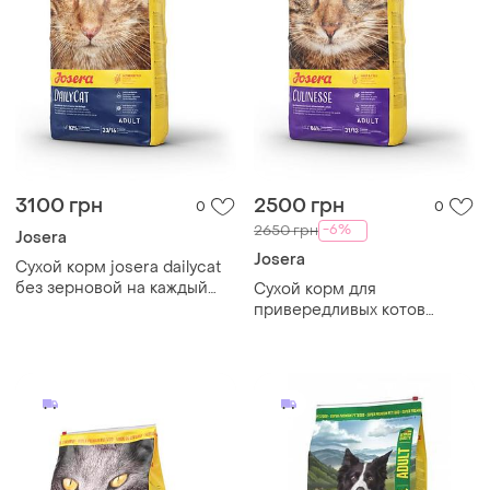
3100 грн
2500 грн
0
0
-6%
2650 грн
Josera
Josera
Сухой корм josera dailycat
без зерновой на каждый
Сухой корм для
день для взрослых кошек,
привередливых котов
10 кг
josera culinesse с лососем
10 кг