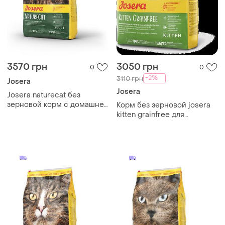
3570 грн
3050 грн
0
0
-2%
3110 грн
Josera
Josera
Josera naturecat без
зерновой корм с домашней
Корм без зерновой josera
птицей и лососем 10 кг
kitten grainfree для
беременных и лактирующих
кошек и котят 10 кг