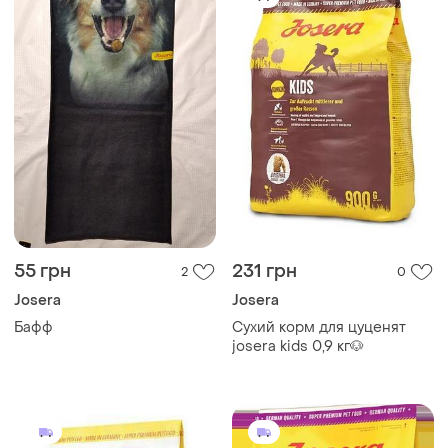
55 грн
231 грн
2
0
Josera
Josera
Бафф
Сухий корм для цуценят
josera kids 0,9 кг🐶