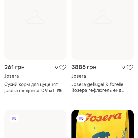
261 грн
3885 грн
0
0
Josera
Josera
Сухий корм для цуценят
Josera geflügel & forelle
йозера гефлюгель енд
josera minijunior 0,9 кг🐕‍🦺🐕
форелле (птиця та
форель),15 кг