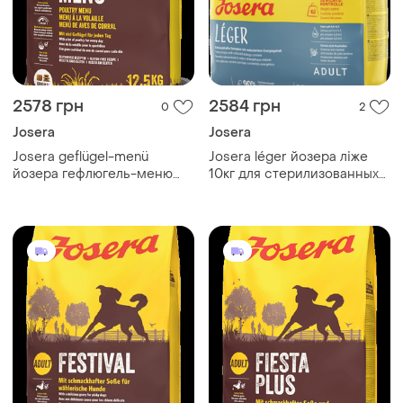
2578 грн
2584 грн
0
2
Josera
Josera
Josera geflügel-menü
Josera léger йозера ліже
йозера гефлюгель-меню
10кг для стерилизованных
(птица) с большим
кошек и кастрированных
количеством мяса
котов
домашней птицы 12,5кг