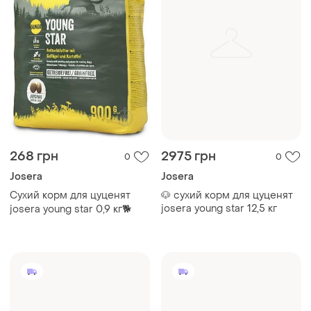
268 грн
2975 грн
0
0
Josera
Josera
Сухий корм для цуценят
🐶 сухий корм для цуценят
josera young star 12,5 кг
josera young star 0,9 кг🐕