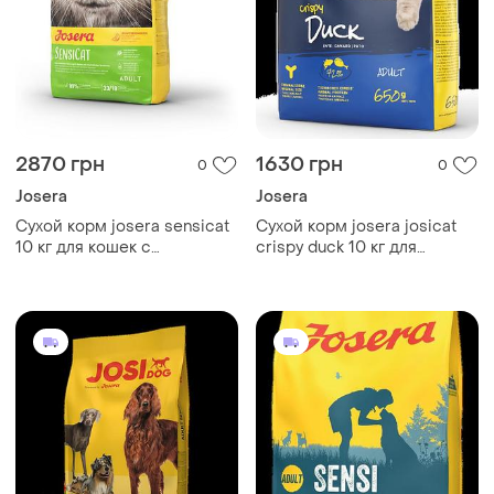
2870 грн
1630 грн
0
0
Josera
Josera
Сухой корм josera sensicat
Сухой корм josera josicat
10 кг для кошек с
crispy duck 10 кг для
чувствительным
взрослых котов и кошек с
пищеварением
уткой