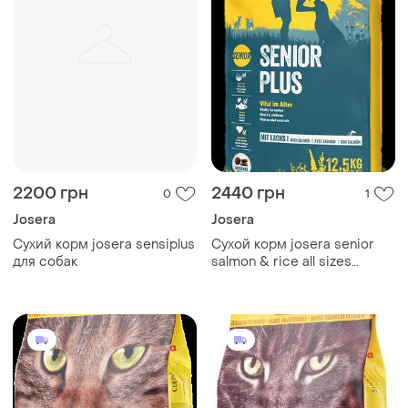
2200 грн
2440 грн
0
1
Josera
Josera
Сухий корм josera sensiplus
Сухой корм josera senior
для собак
salmon & rice all sizes
(seniorplus) поддержка
жизнеспособности для
пожилых собак 12,5 кг