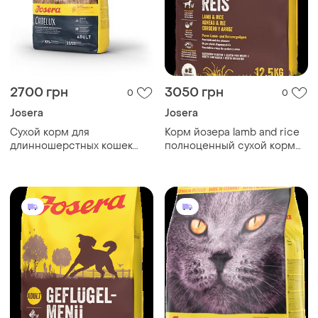
2700 грн
3050 грн
0
0
Josera
Josera
Сухой корм для
Корм йозера lamb and rice
длинношерстных кошек
полноценный сухой корм
josera catelux с уткой 10 кг
для взрослых собак 12,5 кг