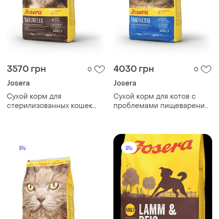
3570 грн
4030 грн
0
0
Josera
Josera
Сухой корм для
Сухой корм для котов с
стерилизованных кошек
проблемами пищеварения
josera indoor (naturelle) с
josera marinesse с лососем
форелью 10 кг
10 кг