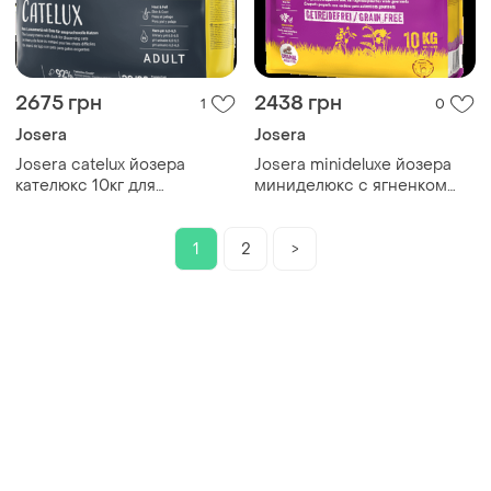
2675 грн
2438 грн
1
0
Josera
Josera
Josera catelux йозера
Josera minideluxe йозера
кателюкс 10кг для
миниделюкс с ягненком
выведения шерсти
10кг
1
2
>