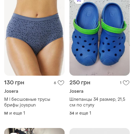
130 грн
250 грн
6
1
Josera
Josera
M l бесшовные трусы
Шлепанцы 34 размер, 21,5
брифы joyspun
см по стулу
и еще
1
и еще
1
M
34