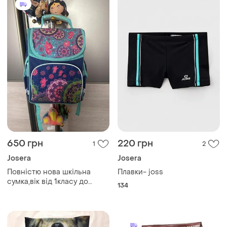
650 грн
220 грн
1
2
Josera
Josera
Повністю нова шкільна
Плавки- joss
сумка,вік від 1класу до
134
4думаю