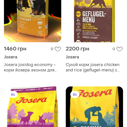
1460 грн
2200 грн
0
0
Josera
Josera
Josera josidog economy -
Сухой корм josera chicken
корм йозера эконом для
and rice (geflugel-menu) с
взрослых собак 15 кг -
птицей и рисом для всех
домашняя птица
взрослых собак, 12,5 кг