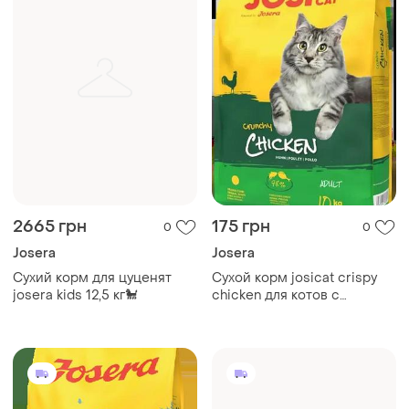
2665 грн
175 грн
0
0
Josera
Josera
Сухий корм для цуценят
Сухой корм josicat crispy
josera kids 12,5 кг🐩
chicken для котов с
курицей (на вес) цена за 1кг.
🐓🐈