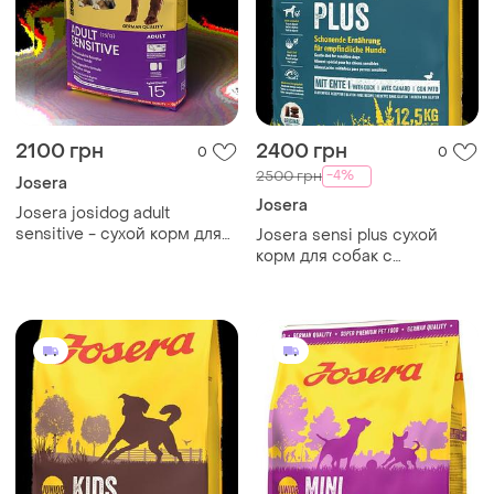
2100 грн
2400 грн
0
0
-4%
2500 грн
Josera
Josera
Josera josidog adult
sensitive - сухой корм для
Josera sensi plus сухой
собак с чувствительным
корм для собак с
пищеварением, 15 кг
чувствительным желудком
– 12,5 кг