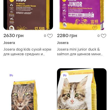
2630 грн
2280 грн
0
0
Josera
Josera
Josera dog kids сухой корм
Josera mini junior duck &
для щенков средних и
salmon для щенков мини
крупных пород 12,5 кг
пород с уткой и лососем 10
кг