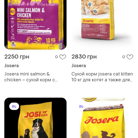
2250 грн
2830 грн
0
0
Josera
Josera
Josera mini salmon &
Сухой корм josera cat kitten
chicken – сухой корм с
10 кг для котят а также для
лососем и курицей для
беременных и кормящих
взрослых собак малых
кошек
пород 10 кг