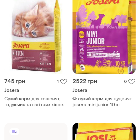
745 грн
2522 грн
1
0
Josera
Josera
Сухий корм для кошенят,
🐶 сухий корм для цуценят
годуючих та вагітних кішок
josera minijunior 10 кг
josera kitten, 2.0 кг