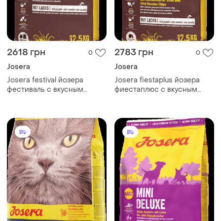
2618 грн
2783 грн
0
0
Josera
Josera
Josera festival йозера
Josera fiestaplus йозера
фестиваль с вкусным
фиестаплюс с вкусным
соусом для привередливых
соусом и крокетами vital
собак 12,5кг
booster chips 12,5кг