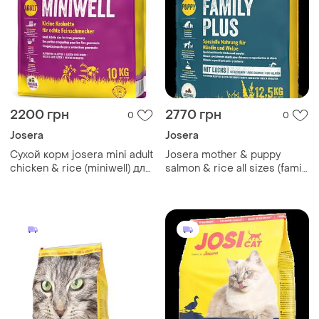
2200 грн
2770 грн
0
0
Josera
Josera
Сухой корм josera mini adult
Josera mother & puppy
chicken & rice (miniwell) для
salmon & rice all sizes (family
взрослых собак малых
plus) - корм йозера для
пород 10 кг
кормящих или беременных
сук и прикорма щенков 12.5