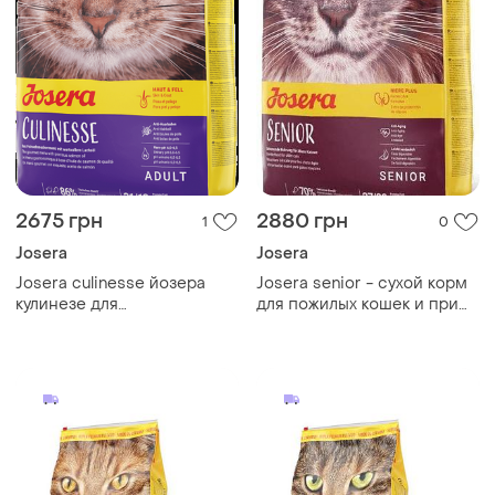
2675 грн
2880 грн
1
0
Josera
Josera
Josera culinesse йозера
Josera senior - сухой корм
кулинезе для
для пожилых кошек и при
привередливых кошек с
хронической почечной
лососем 10кг
недостаточности 10 кг