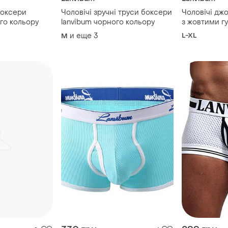
боксери
Чоловічі зручні труси боксери
Чоловічі джо
го кольору
lanvibum чорного кольору
з жовтими г
и еще
3
L-XL
M