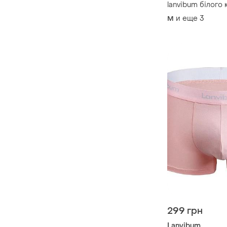
lanvibum білого
и еще
3
M
299 грн
Lanvibum