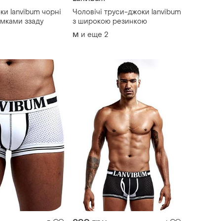
ки lanvibum чорні
Чоловічі труси-джоки lanvibum
умками ззаду
з широкою резинкою
и еще
2
M