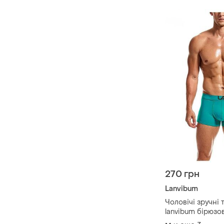
270 грн
Lanvibum
Чоловічі зручні
lanvibum бірюзо