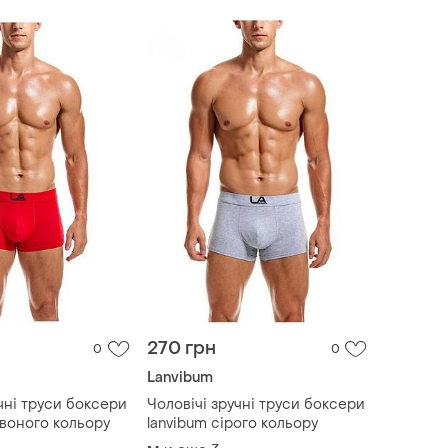
270 грн
0
0
Lanvibum
чні труси боксери
Чоловічі зручні труси боксери
рвоного кольору
lanvibum сірого кольору