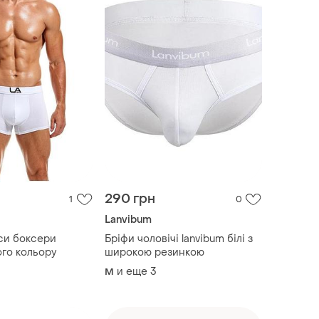
290 грн
1
0
Lanvibum
уси боксери
Бріфи чоловічі lanvibum білі з
ого кольору
широкою резинкою
и еще
3
M