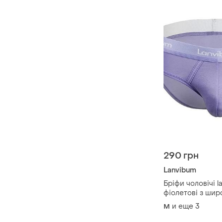
290 грн
Lanvibum
Бріфи чоловічі l
фіолетові з ши
резинкою
и еще
3
M