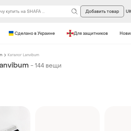
Добавить товар
U
Сделано в Украине
Для защитников
Нови
um
Каталог Lanvibum
Lanvibum
-
144 вещи