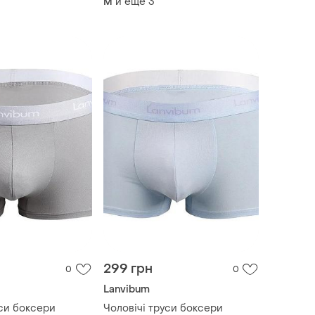
и еще
3
M
299 грн
0
0
Lanvibum
уси боксери
Чоловічі труси боксери