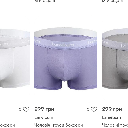
и еще
3
и еще
3
M
M
299 грн
299 грн
0
0
Lanvibum
Lanvibum
боксери
Чоловічі труси боксери
Чоловічі тр