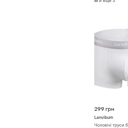
и еще
3
M
299 грн
Lanvibum
Чоловічі труси 