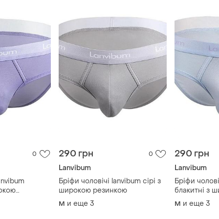
290 грн
290 грн
0
0
Lanvibum
Lanvibum
anvibum
Бріфи чоловічі lanvibum сірі з
Бріфи чолові
рокою
широкою резинкою
блакитні з 
и еще
3
и еще
3
M
M