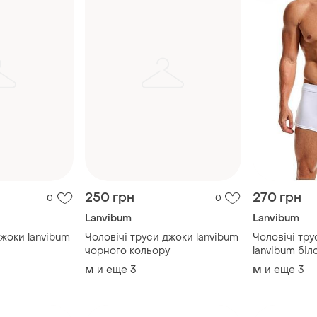
250 грн
270 грн
0
0
Lanvibum
Lanvibum
джоки lanvibum
Чоловічі труси джоки lanvibum
Чоловічі тр
чорного кольору
lanvibum біл
и еще
3
и еще
3
M
M