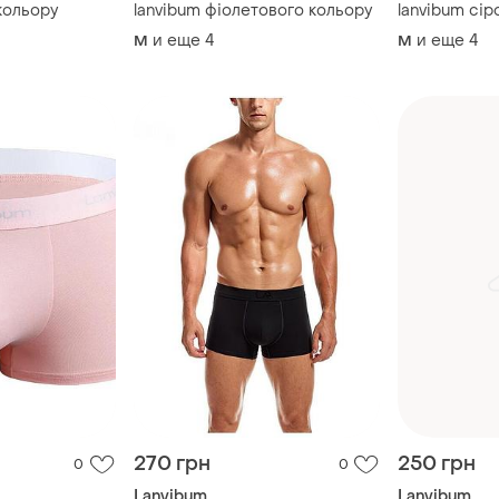
 кольору
lanvibum фіолетового кольору
lanvibum сір
и еще
4
и еще
4
M
M
270 грн
250 грн
0
0
Lanvibum
Lanvibum