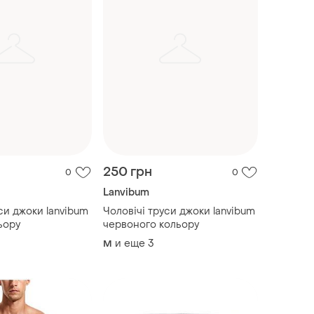
250 грн
0
0
Lanvibum
си джоки lanvibum
Чоловічі труси джоки lanvibum
 кольору
червоного кольору
и еще
3
M