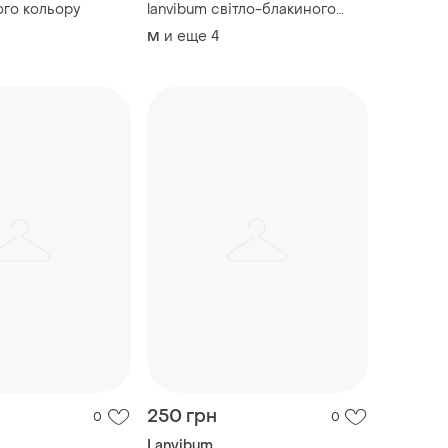
ого кольору
lanvibum світло-блакиного
кольору
и еще
4
M
250 грн
0
0
Lanvibum