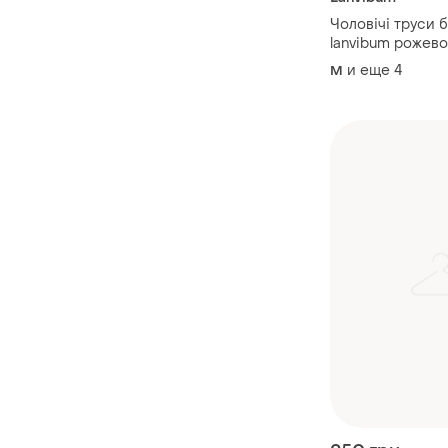
Чоловічі труси 
lanvibum рожево
и еще
4
M