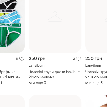
250 грн
250 грн
8
2
Lanvibum
Lanvibum
брифы из
Чоловічі труси джоки lanvibum
Чоловічі тру
um. 4 цвета.
білого кольору
синього
1
и еще
3
и еще
3
M
M