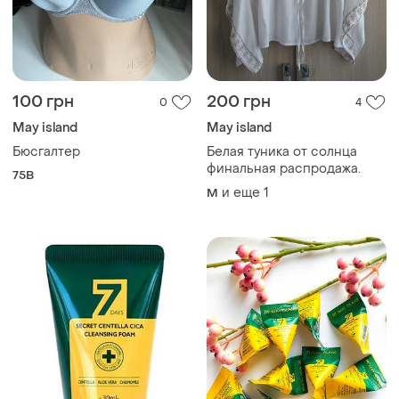
100 грн
200 грн
0
4
May island
May island
Бюсгалтер
Белая туника от солнца
финальная распродажа.
75B
и еще
1
M