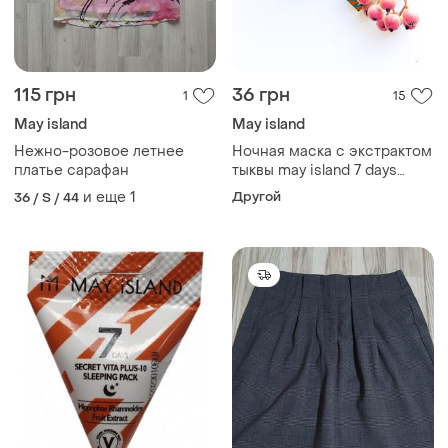
115 грн
36 грн
1
15
May island
May island
Нежно-розовое летнее
Ночная маска с экстрактом
платье сарафан
тыквы may island 7 days
secret healing pumpkin
и еще
1
Другой
36 / S / 44
sleeping pack 5 g