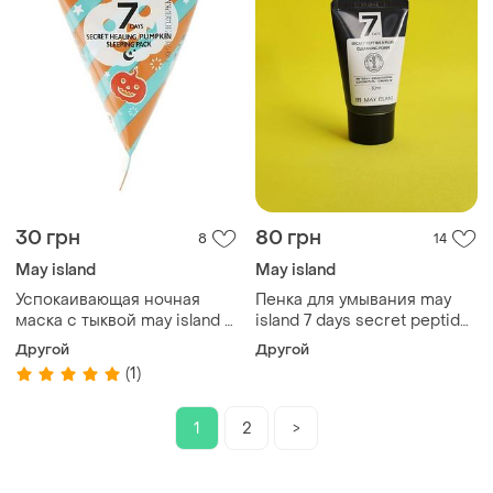
30 грн
80 грн
8
14
May island
May island
Успокаивающая ночная
Пенка для умывания may
маска с тыквой may island 7
island 7 days secret peptide
days secret healing pumpkin
8 plus cleansing
Другой
Другой
sleeping pack, 5 мл.
(1)
1
2
>