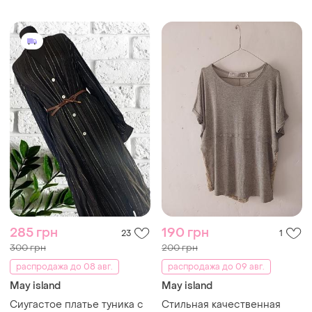
285 грн
190 грн
23
1
300 грн
200 грн
распродажа до 08 авг.
распродажа до 09 авг.
May island
May island
Сиугастое платье туника с
Стильная качественная