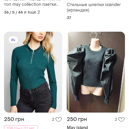
топ may collection паетки
Стильные шлепки islander
этикетка
(ирландия).
и еще
2
36 / S / 44
37
250 грн
250 грн
2
2
May island
238 грн с 07 авг.