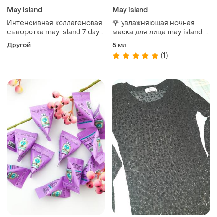
May island
May island
Интенсивная коллагеновая
🌹 увлажняющая ночная
сыворотка may island 7 days
маска для лица may island 7
highly concentrated collagen
days secret deep water
Другой
5 мл
ampoule
sleeping mask pack 5 ml
(1)