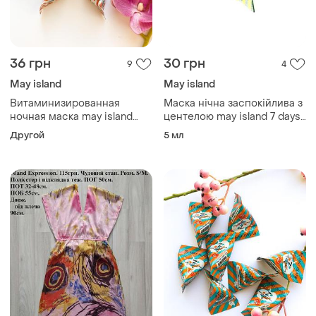
36 грн
30 грн
9
4
May island
May island
Витаминизированная
Маска нічна заспокійлива з
ночная маска may island
центелою may island 7 days
7days secret vita plus-10
secret centella cica sleeping
Другой
5 мл
sleeping pack
pack 5 г