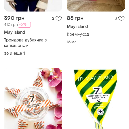
390 грн
85 грн
2
3
-5%
410 грн
May island
May island
Крем-уход
Трендова дублянка з
15 мл
капюшоном
и еще
1
36