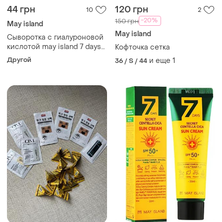
44 грн
120 грн
10
2
-20%
150 грн
May island
May island
Сыворотка с гиалуроновой
кислотой may island 7 days
Кофточка сетка
highly concentrated
Другой
и еще
1
36 / S / 44
hyaluronic ampoule