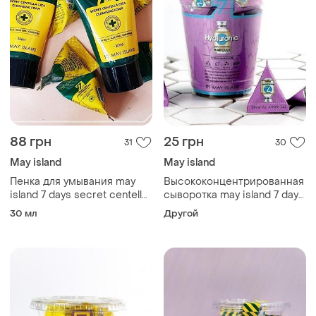
88 грн
25 грн
31
30
May island
May island
Пенка для умывания may
Высококонцентрированная
island 7 days secret centella
сыворотка may island 7 days
cica cleansing foam, 30 мл
highly
30 мл
Другой
(миниатюра)
concentratedhyaluronic
ampoule