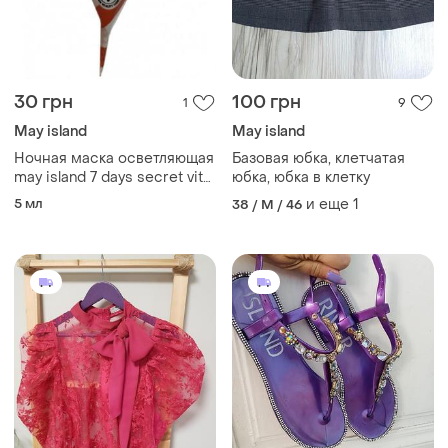
30 грн
100 грн
1
9
May island
May island
Ночная маска осветляющая
Базовая юбка, клетчатая
may island 7 days secret vita
юбка, юбка в клетку
plus-10 sleeping pack
5 мл
и еще
1
38 / M / 46