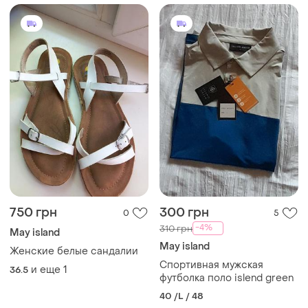
750 грн
300 грн
0
5
-4%
310 грн
May island
May island
Женские белые сандалии
Спортивная мужская
и еще
1
36.5
футболка поло islend green
40 /L / 48