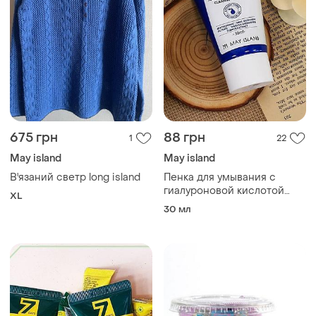
675 грн
88 грн
1
22
May island
May island
В'язаний светр long island
Пенка для умывания с
гиалуроновой кислотой
XL
may island 7 days secret 4d
30 мл
hyaluronic cleansing foam 30
мл