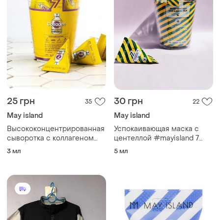
25 грн
30 грн
35
22
May island
May island
Высококонцентрированная
Успокаивающая маска с
сыворотка с коллагеном
центеллой #mayisland 7
may island 7 days highly
days secret centella cica
3 мл
5 мл
concentrated collagen
sleeping pack
ampoule 3 мл