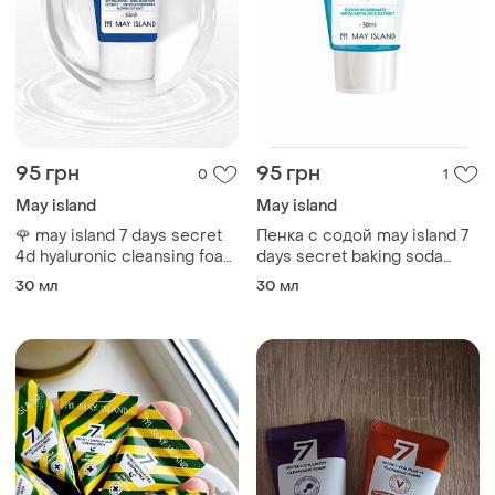
95 грн
95 грн
0
1
May island
May island
🌹 may island 7 days secret
Пенка с содой may island 7
4d hyaluronic cleansing foam
days secret baking soda
пенка с гиалуроновой
pore deep cleansing foam
30 мл
30 мл
кислотой