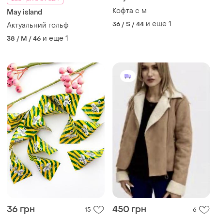
Кофта с м
May island
и еще
1
36 / S / 44
Актуальний гольф
и еще
1
38 / M / 46
36 грн
450 грн
15
6