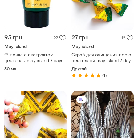
95 грн
27 грн
22
12
May island
May island
🌹 пенка с экстрактом
Скраб для очищения пор с
центеллы may island 7 days
центеллой may island 7 days
secret centella cica
secret pore clear powder
30 мл
Другой
cleansing foam
scrub
(1)