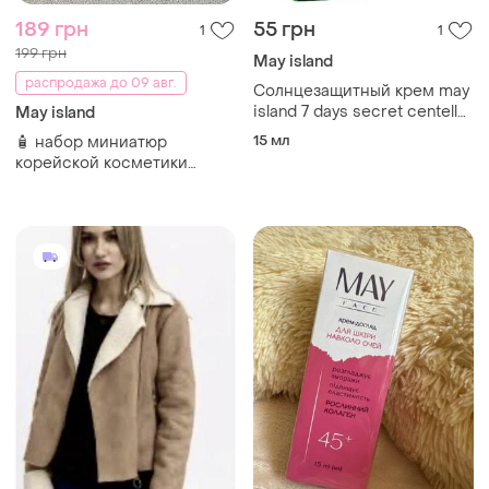
189 грн
55 грн
1
1
199 грн
May island
распродажа до 09 авг.
Солнцезащитный крем may
island 7 days secret centella
May island
cica sun cream spf50+
15 мл
🧴 набор миниатюр
pa+++ 15 мл
корейской косметики
(новые)