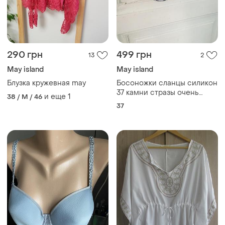
290 грн
499 грн
13
2
May island
May island
Блузка кружевная may
Босоножки сланцы силикон
37 камни стразы очень
и еще
1
38 / M / 46
красивые
37