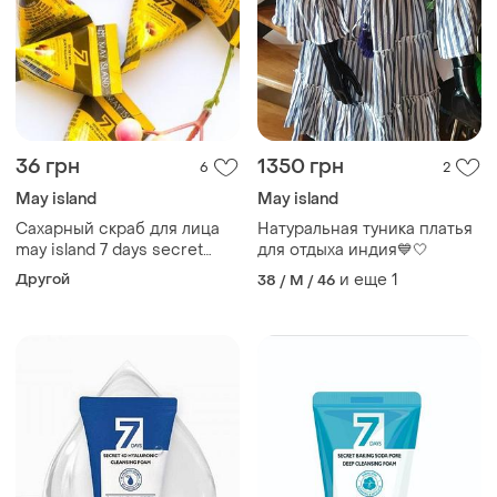
36 грн
1350 грн
6
2
May island
May island
Сахарный скраб для лица
Натуральная туника платья
may island 7 days secret
для отдыха индия💙🤍
royal black sugar scrub
Другой
и еще
1
38 / M / 46