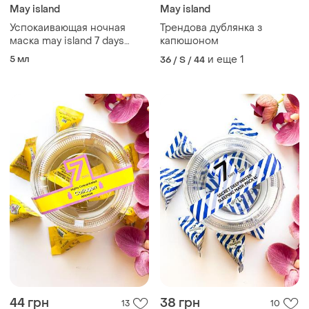
May island
May island
Успокаивающая ночная
Трендова дублянка з
маска may island 7 days
капюшоном
secret centella cica sleeping
5 мл
и еще
1
36 / S / 44
pack
44 грн
38 грн
13
10