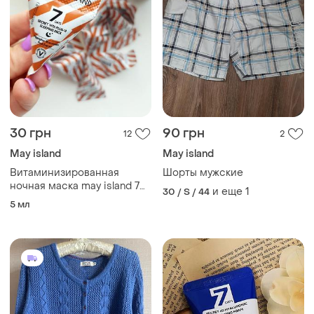
30 грн
90 грн
12
2
May island
May island
Витаминизированная
Шорты мужские
ночная маска may island 7
и еще
1
30 / S / 44
days secret vita plus
5 мл