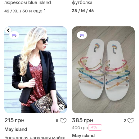
люрексом blue islsnd
футболка
натарульный состав
и еще
1
38 / M / 46
42 / XL / 50
ввскоза размер xl
215 грн
385 грн
8
2
-4%
400 грн
May island
May island
Брендовая нарядная майка