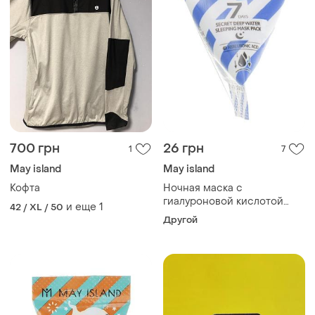
700 грн
26 грн
1
7
May island
May island
Кофта
Ночная маска с
гиалуроновой кислотой
и еще
1
42 / XL / 50
may island 7 days secret
Другой
deep water sleeping mask
pack