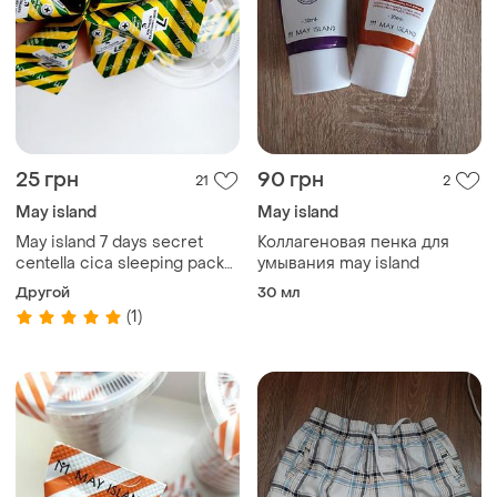
25 грн
90 грн
21
2
May island
May island
May island 7 days secret
Коллагеновая пенка для
centella cica sleeping pack
умывания may island
успокаивающая ночная
Другой
30 мл
маска с центеллой
(1)