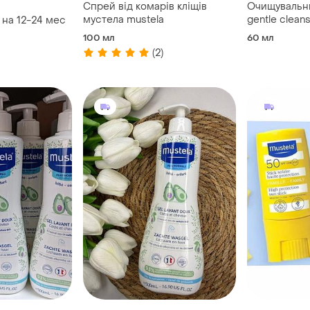
Спрей від комарів кліщів
Очищувальни
мустела mustela
gentle cleans
 на 12-24 мес
100 мл
60 мл
(2)