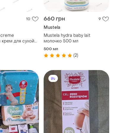
660 грн
10
9
Mustela
d creme
Mustela hydra baby lait
 крем для сухой
молочко 500 мл
500 мл
(2)