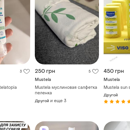
250 грн
450 грн
3
5
Mustela
Mustela
elatopia
Mustela муслиновая салфетка
Mustela sun 
пеленка
Другой
и еще
3
Другой