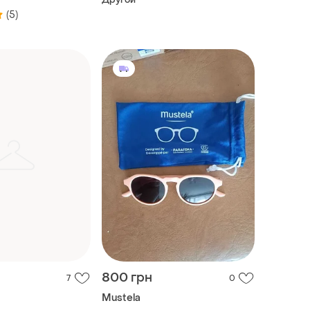
(5)
800 грн
7
0
Mustela