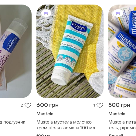
600 грн
500 грн
2
1
Mustela
Mustela
д подгузник
Mustela мустела молочко
Mustela пит
крем після засмаги 100 мл
кольд кремо
100 мл
Другой