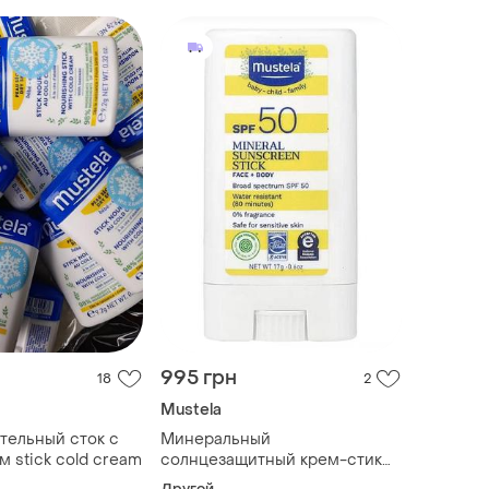
995 грн
18
2
Mustela
ательный сток с
Минеральный
м stick cold cream
солнцезащитный крем-стик
для детей mustela spf 50 17 г
Другой