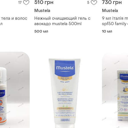
510 грн
730 грн
17
5
Mustela
Mustela
я тела и волос
Нежный очищающий гель с
9 мл італія m
мл
авокадо mustela 500ml
spf50 famil
крем стік вс
500 мл
10 мл
дитячий засі