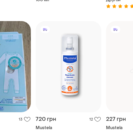
720 грн
227 грн
13
12
Mustela
Mustela