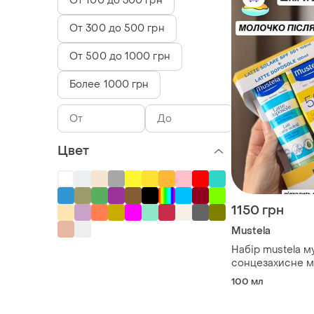
От 100 до 300 грн
От 300 до 500 грн
От 500 до 1000 грн
Более 1000 грн
Цвет
1150 грн
Mustela
Набір mustela м
сонцезахисне м
та молочко післ
100 мл
100мл