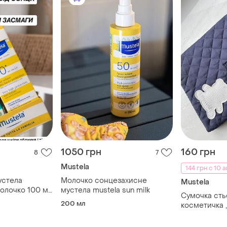
1050 грн
160 грн
8
7
Mustela
144 грн с 10 а
устела
Молочко сонцезахисне
Mustela
олочко 100 мл
мустела mustela sun milk
Сумочка сть
я засмаги
200 мл
косметичка 
дитячих реч