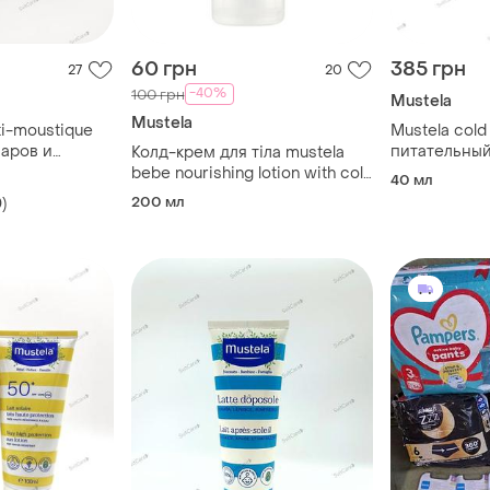
60 грн
385 грн
27
20
-40%
100 грн
Mustela
Mustela
ti-moustique
Mustela col
маров и
питательный
Колд-крем для тіла mustela
кожи
bebe nourishing lotion with cold
40 мл
cream
200 мл
)