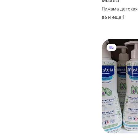
Mustela
Пижама детская
и еще
1
86