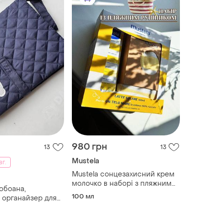
980 грн
13
13
Mustela
вг.
Mustela сонцезахисний крем
молочко в наборі з пляжним
обоана,
рушником
100 мл
, органайзер для
ей