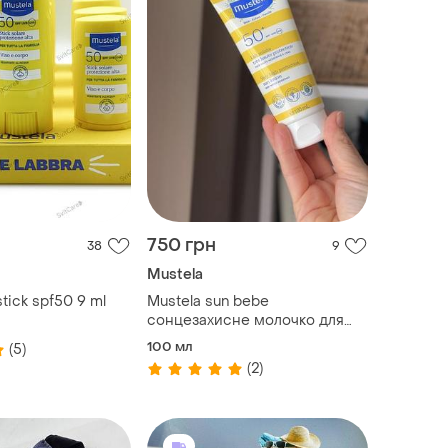
750 грн
38
9
Mustela
stick spf50 9 ml
Mustela sun bebe
сонцезахисне молочко для
обличчя та тіла, spf 50+, 100
100 мл
(5)
мл
(2)