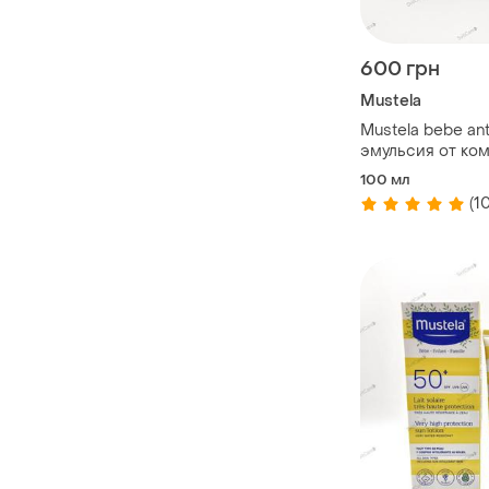
600 грн
Mustela
Mustela bebe an
эмульсия от ко
клещей 100 мл
100 мл
(10