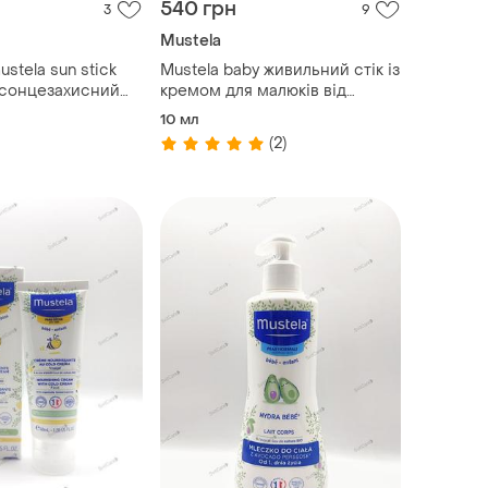
540 грн
3
9
Mustela
ustela sun stick
Mustela baby живильний стік із
y сонцезахисний
кремом для малюків від
ієї родини спф
холоду 9,2 г 0,32 унції обличчя
10 мл
б 37772
крем mtl-03615
(2)