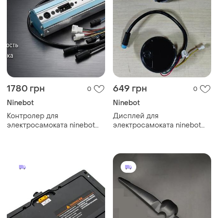
1780 грн
649 грн
0
0
Ninebot
Ninebot
Контролер для
Дисплей для
электросамоката ninebot
электросамоката ninebot
es1 / es2 / es3 / es4
segway подходит на
модели ninebot
es1,es2,es4,e22,e25,e45