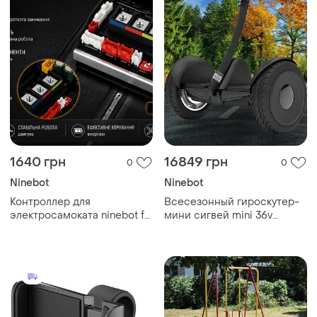
1640 грн
16849 грн
0
0
Ninebot
Ninebot
Контроллер для
Всесезонный гироскутер-
электросамоката ninebot f2
мини сигвей mini 36v
/ f2 plus / f2 pro
колеса 10,5 дюйма
(оригинальная
совместимость)