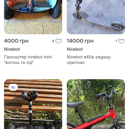
4000 грн
14000 грн
4
1
Ninebot
Ninebot
Гіроскутер ninebot mini
Ninebot e45e segway
"вогонь та лід"
оригінал