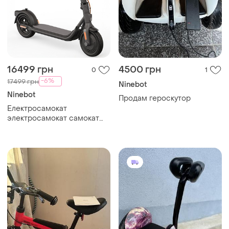
16499 грн
4500 грн
0
1
-6%
17499 грн
Ninebot
Ninebot
Продам героскутор
Електросамокат
электросамокат самокат
ninebot f30e segway