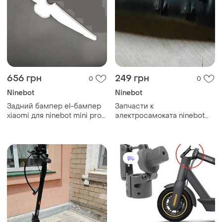
656 грн
249 грн
0
0
Ninebot
Ninebot
Задний бампер el-бампер
Запчасти к
xiaomi для ninebot mini pro
электросамоката ninebot
белый
segway подходит на
модели ninebot e22,e25,e45