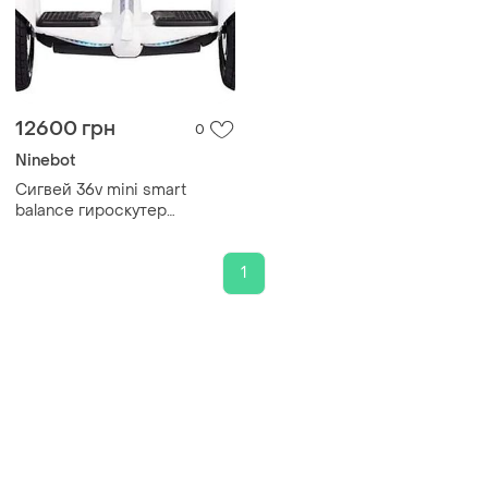
12600 грн
0
Ninebot
Сигвей 36v mini smart
balance гироскутер
электрический, sxms-36-
white
1