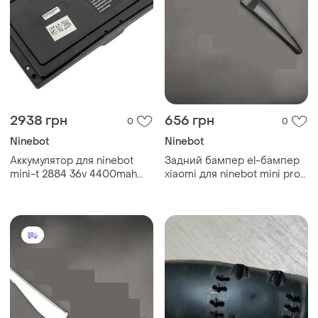
2938 грн
656 грн
0
0
Ninebot
Ninebot
Аккумулятор для ninebot
Задний бампер el-бампер
mini-t 2884 36v 4400mah
xiaomi для ninebot mini pro
black
чёрный