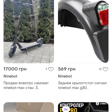
17000 грн
569 грн
1
0
Ninebot
Ninebot
Продам електро самокат
Заднее крыло+стоп сигнал
ninebot max стан: 3
ninebot max g30
пробігом максимальна
ii,g30p,g30/g30lp/g30d
швидкість 22км год- запас
ходу 65 км самокат