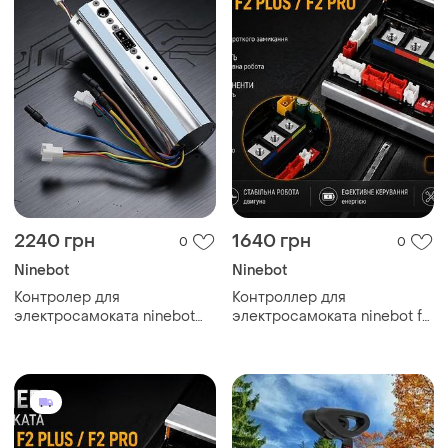
2240 грн
1640 грн
0
0
Ninebot
Ninebot
Контролер для
Контроллер для
электросамоката ninebot
электросамоката ninebot f2
es2 / e22 / e25
/ f2 plus / f2 pro
(оригинальная
совместимость)