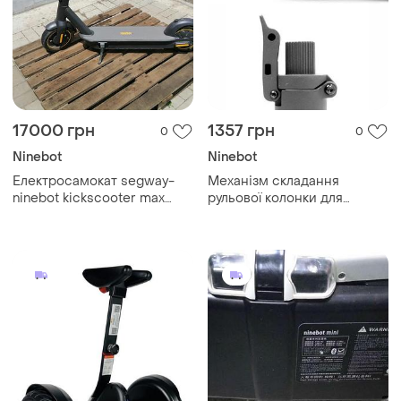
17000 грн
1357 грн
0
0
Ninebot
Ninebot
Електросамокат segway-
Механізм складання
ninebot kickscooter max
рульової колонки для
g30e ii
самоката ninebot g30 24354