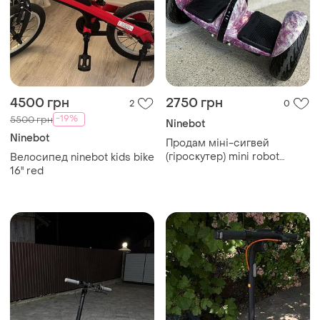
4500 грн
2750 грн
2
0
-19%
5500 грн
Ninebot
Ninebot
Продам міні-сигвей
(гіроскутер) mini robot
Велосипед ninebot kids bike
«космос» у робочому стані
16'' red