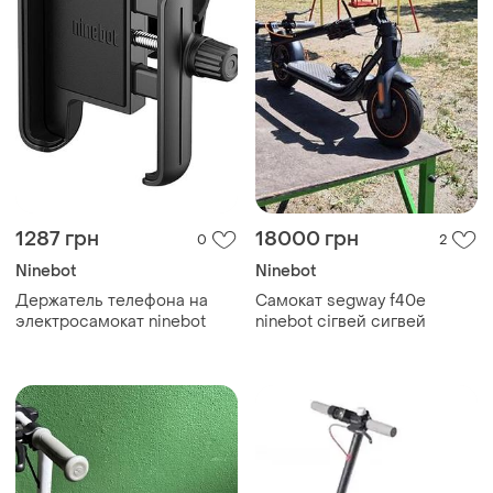
1287 грн
18000 грн
0
2
Ninebot
Ninebot
Держатель телефона на
Самокат segway f40e
электросамокат ninebot
ninebot сігвей сигвей