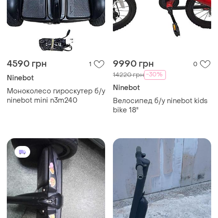
4590 грн
9990 грн
1
0
-30%
14220 грн
Ninebot
Ninebot
Моноколесо гироскутер б/у
ninebot mini n3m240
Велосипед б/у ninebot kids
bike 18''