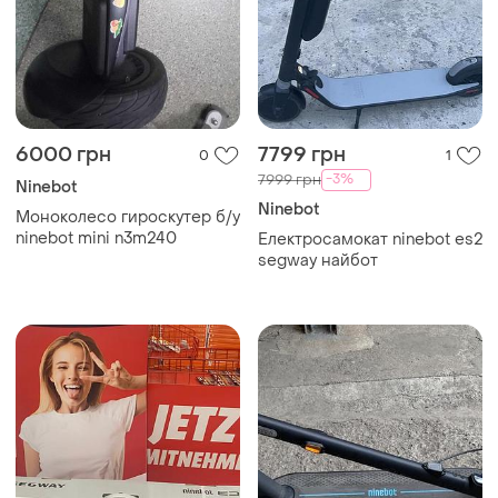
6000 грн
7799 грн
0
1
-3%
7999 грн
Ninebot
Ninebot
Моноколесо гироскутер б/у
ninebot mini n3m240
Електросамокат ninebot es2
segway найбот