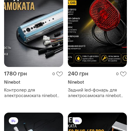
1780 грн
240 грн
0
0
Ninebot
Ninebot
Контролер для
Задний led-фонарь для
электросамоката ninebot
электросамоката ninebot
es1 / es2 / es3 / es4
e25 / ninebot e45