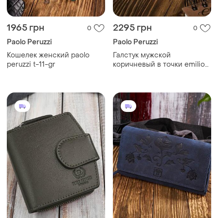
1965 грн
2295 грн
0
0
Paolo Peruzzi
Paolo Peruzzi
Кошелек женский paolo
Галстук мужской
peruzzi t-11-gr
коричневый в точки emilio
corali gin-2212