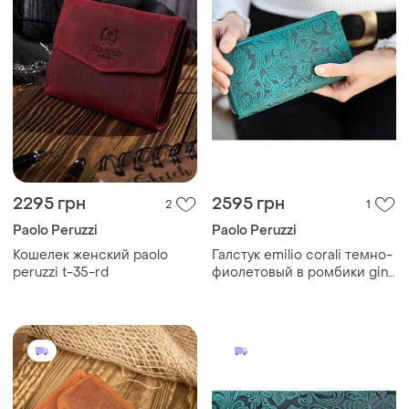
2295 грн
2595 грн
2
1
Paolo Peruzzi
Paolo Peruzzi
Кошелек женский paolo
Галстук emilio corali темно-
peruzzi t-35-rd
фиолетовый в ромбики gin-
2204