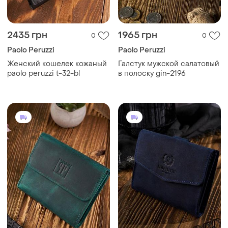
2435 грн
1965 грн
0
0
Paolo Peruzzi
Paolo Peruzzi
Женский кошелек кожаный
Галстук мужской салатовый
paolo peruzzi t-32-bl
в полоску gin-2196