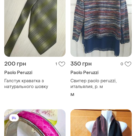
200 грн
350 грн
1
0
Paolo Peruzzi
Paolo Peruzzi
Галстук краватка з
Свитер paolo peruzzi,
натурального шовку
итальялия, р. м
M