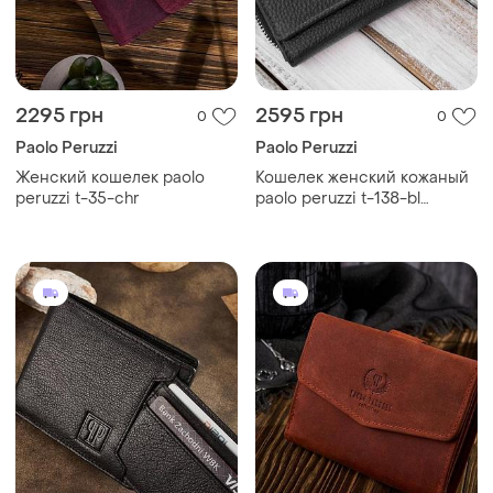
2295 грн
2595 грн
0
0
Paolo Peruzzi
Paolo Peruzzi
Женский кошелек paolo
Кошелек женский кожаный
peruzzi t-35-chr
paolo peruzzi t-138-bl
черный