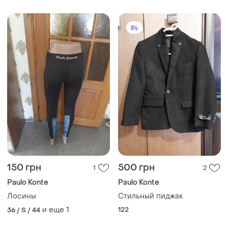
150 грн
500 грн
1
2
Paulo Konte
Paulo Konte
Лосины
Стильный пиджак
и еще
1
122
36 / S / 44