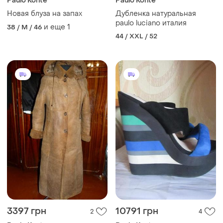
Paulo Konte
Paulo Konte
Новая блуза на запах
Дубленка натуральная
paulo luciano италия
и еще
1
38 / M / 46
44 / XXL / 52
3397 грн
10791 грн
2
4