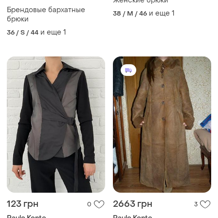
Женские брюки
Брендовые бархатные
и еще
1
38 / M / 46
брюки
и еще
1
36 / S / 44
123 грн
2663 грн
0
3