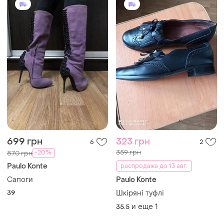
699 грн
323 грн
6
2
359 грн
-20%
870 грн
Paulo Konte
распродажа до 13 авг.
Сапоги
Paulo Konte
39
Шкіряні туфлі
и еще
1
35.5