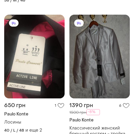
38 / M / 46
650 грн
1390 грн
1
6
-8%
1500 грн
Paulo Konte
Paulo Konte
Лосины
Классический женский
и еще
2
40 / L / 48
брючный костюм - тройка