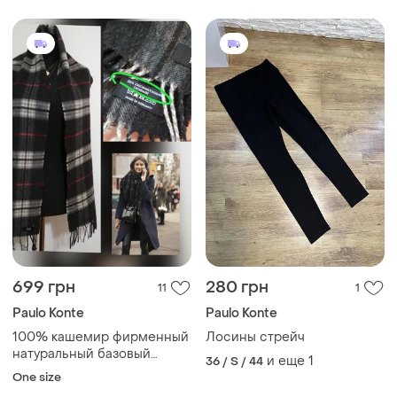
699 грн
280 грн
11
1
Paulo Konte
Paulo Konte
100% кашемир фирменный
Лосины стрейч
натуральный базовый
и еще
1
36 / S / 44
кашемировый шарф в
One size
клетку кашемір!!!