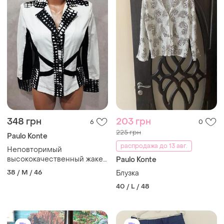
348 грн
203 грн
6
0
225 грн
Paulo Konte
распродажа до 13 авг.
Неповторимый
высококачественный жакет
Paulo Konte
уникального голландского
38 / M / 46
Блузка
бренда sao paulo
40 / L / 48