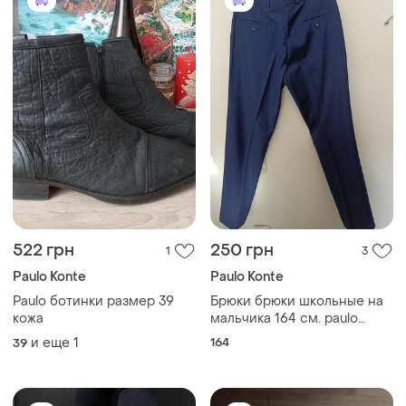
522 грн
250 грн
1
3
Paulo Konte
Paulo Konte
Paulo ботинки размер 39
Брюки брюки школьные на
кожа
мальчика 164 см. paulo
carvelli.
и еще
1
164
39