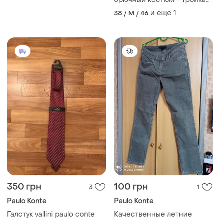
paulo boselli , оригинал,
и еще
1
38 / M / 46
(turkey) , новый (46)
350 грн
100 грн
3
1
Paulo Konte
Paulo Konte
Галстук vallini paulo conte
Качественные летние