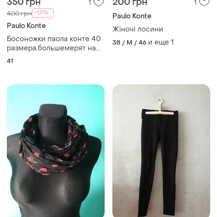
350 грн
200 грн
1
1
-13%
400 грн
Paulo Konte
Paulo Konte
Жіночі лосини
Босоножки паола конте 40
и еще
1
38 / M / 46
размера.большемерят на
41
41