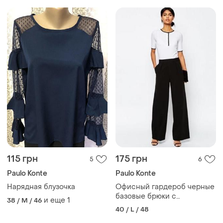
115 грн
175 грн
5
6
Paulo Konte
Paulo Konte
Нарядная блузочка
Офисный гардероб черные
базовые брюки с
и еще
1
38 / M / 46
блестящей полоской 12, л,
40 / L / 48
наш 46