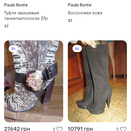
Paulo Konte
Paulo Konte
Туфли замшевые
Босоножки кожа
танкеткаполоска 37р
37
37
27642 грн
10791 грн
2
0