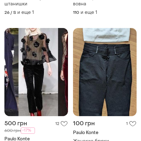
штанишки
вовна
и еще
1
и еще
1
26 / S
110
500 грн
100 грн
12
1
-17%
600 грн
Paulo Konte
Paulo Konte