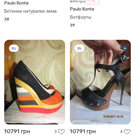
-17%
899 грн
Paulo Konte
Paulo Konte
Ботинки натуралки зима
Ботфорты
38
39
10791 грн
10791 грн
3
4