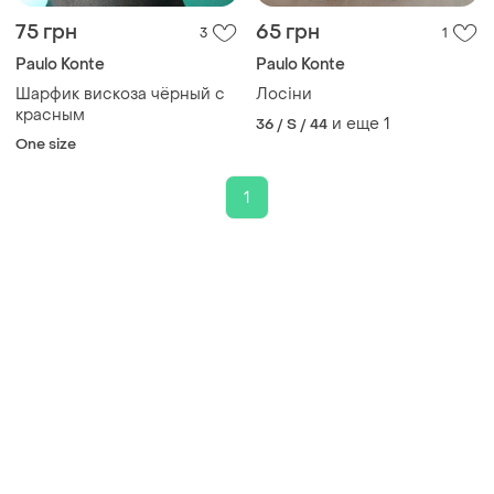
75 грн
65 грн
3
1
Paulo Konte
Paulo Konte
Шарфик вискоза чёрный с
Лосіни
красным
и еще
1
36 / S / 44
One size
1