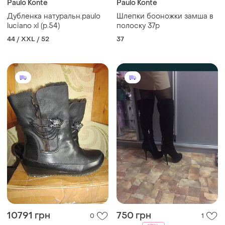
Paulo Konte
Paulo Konte
Дубленка натуральн.paulo
Шлепки бооножки замша в
luciano xl (р.54)
полоску 37р
44 / XXL / 52
37
10791 грн
750 грн
0
1