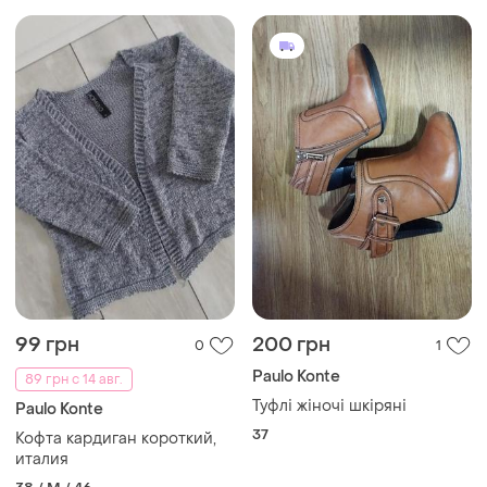
99 грн
200 грн
0
1
Paulo Konte
89 грн с 14 авг.
Туфлі жіночі шкіряні
Paulo Konte
37
Кофта кардиган короткий,
италия