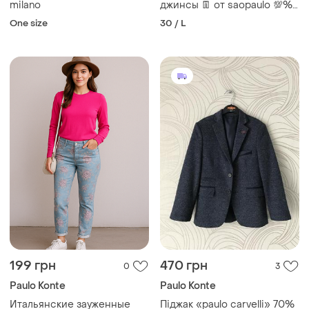
milano
джинсы 👖 от saopaulo 💯%
легкий коттон
One size
30 / L
199 грн
470 грн
0
3
Paulo Konte
Paulo Konte
Итальянские зауженные
Піджак «paulo carvelli» 70%