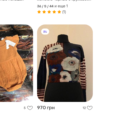
польша размер s, m
и еще
1
36 / S / 44
(1)
970 грн
5
12