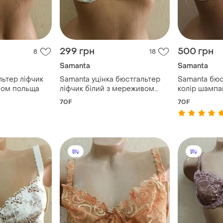
299 грн
500 грн
8
18
Samanta
Samanta
льтер ліфчик
Samanta уцінка бюстгальтер
Samanta бюс
вом польща
ліфчик білий з мереживом
колір шампа
польща
польща розм
70F
70F