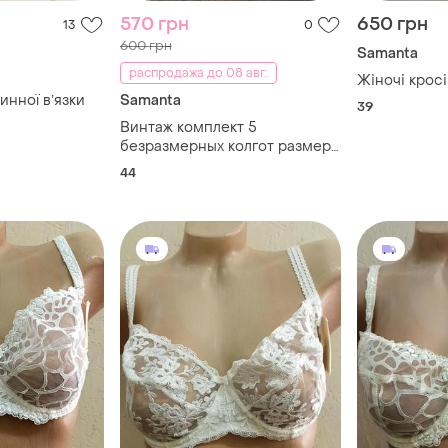
570 грн
650 грн
13
0
600 грн
Samanta
распродажа до 08 авг.
Жіночі кросі
нної вʼязки
Samanta
39
Винтаж комплект 5
безразмерных колгот размер
2/s/м разных цветов
44