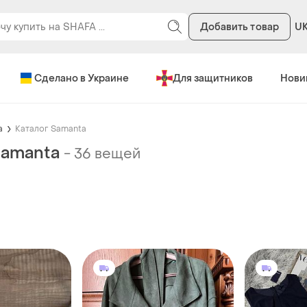
Добавить товар
U
Сделано в Украине
Для защитников
Нови
a
Каталог Samanta
Samanta
-
36 вещей