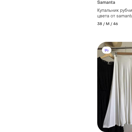
Samanta
Купальник рубчи
цвета от samant
размер м.
38 / M / 46