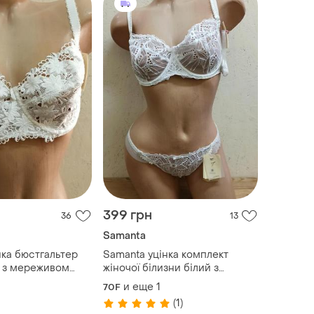
399 грн
36
13
Samanta
нка бюстгальтер
Samanta уцінка комплект
й з мереживом
жіночої білизни білий з
польща розмір 70g 80g
мереживом польща
и еще
1
70F
(1)