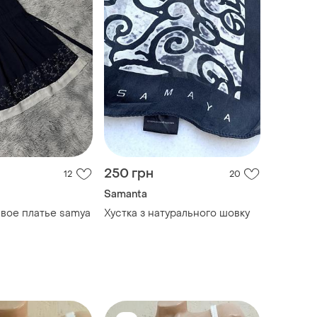
250 грн
12
20
Samanta
вое платье samya
Хустка з натурального шовку