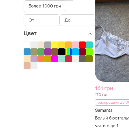
Более 1000 грн
Цвет
161 грн
170 грн
распродажа до 08
Samanta
Белый бюстгальт
и еще
1
95F