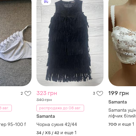
323 грн
199 грн
2
3
340 грн
Samanta
 авг.
распродажа до 08 авг.
Samanta уці
ліфчик біли
Samanta
и еще
1
ер 95-100 f
Чорна сукня 42/44
70G
и еще
1
34 / XS / 42