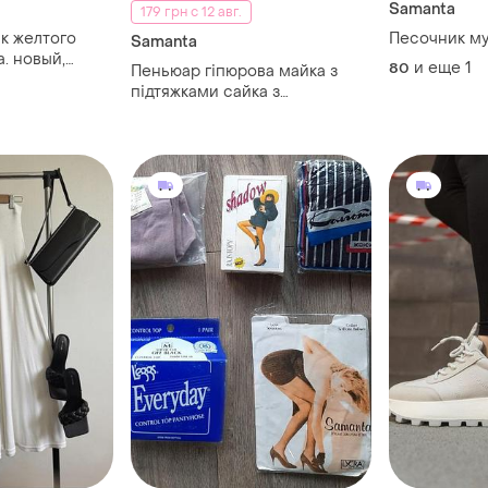
Samanta
179 грн с 12 авг.
к желтого
Песочник м
Samanta
a. новый,
и еще
1
80
Пеньюар гіпюрова майка з
підтяжками сайка з
підтяжками для панчіх