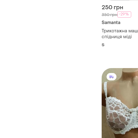
250 грн
-29%
350 грн
Samanta
Трикотажна маши
спідниця міді
S