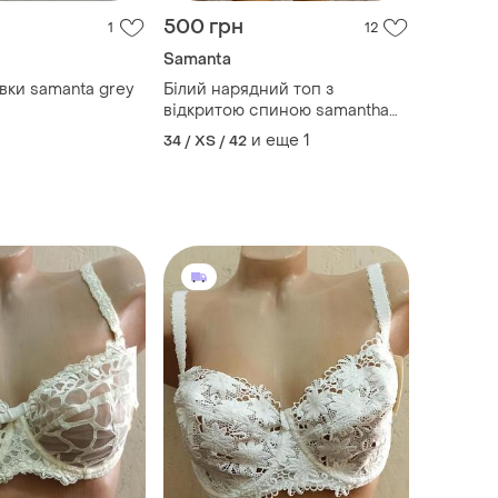
500 грн
1
12
Samanta
вки samanta grey
Білий нарядний топ з
відкритою спиною samantha
chong 🛍️1+1=3🛍️
и еще
1
34 / XS / 42