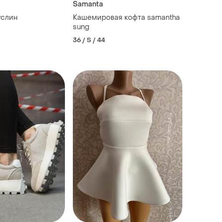
Samanta
услин
Кашемировая кофта samantha
sung
36 / S / 44