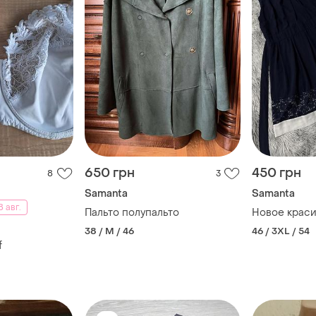
650 грн
450 грн
8
3
Samanta
Samanta
 авг.
Пальто полупальто
Новое краси
38 / M / 46
46 / 3XL / 54
f