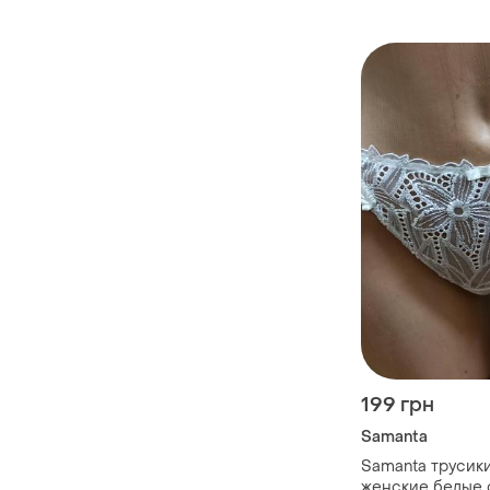
199 грн
Samanta
Samanta трусик
женские белые 