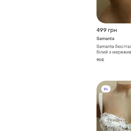
499 грн
Samanta
Samanta бюстга
білий з мережи
90E