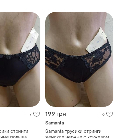
199 грн
7
6
Samanta
сики стринги
Samanta трусики стринги
рные польша
женские черные с кружевом