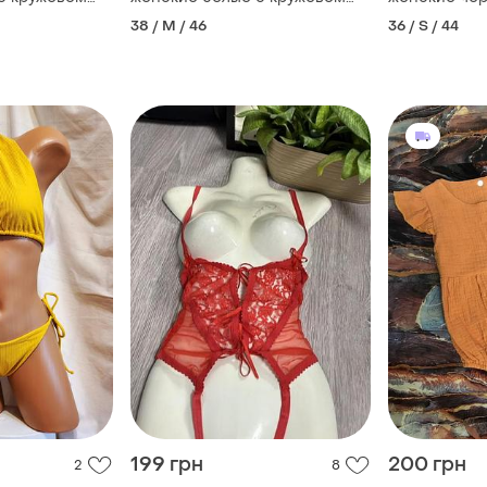
польша размер м
размер s
38 / M / 46
36 / S / 44
199 грн
200 грн
2
8