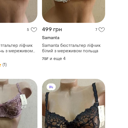
499 грн
5
7
Samanta
тгальтер ліфчик
Samanta бюстгальтер ліфчик
нь з мереживом
білий з мереживом польща
ір 70f
и еще
4
75F
(1)