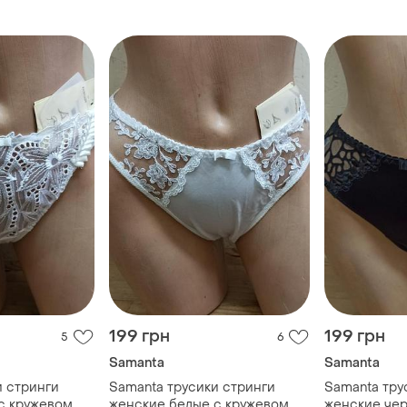
199 грн
199 грн
5
6
Samanta
Samanta
и стринги
Samanta трусики стринги
Samanta тру
с кружевом
женские белые с кружевом
женские че