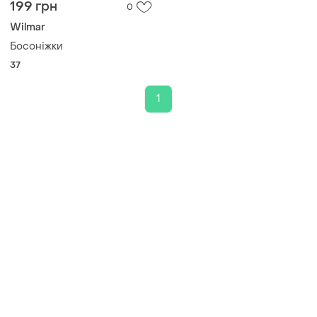
199 грн
0
Wilmar
Босоніжки
37
1