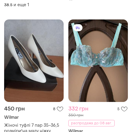
и еще
1
38.5
450 грн
332 грн
8
5
350 грн
Wilmar
распродажа до 08 авг.
Жіночі туфлі 7 пар 35-36,5
розміри!на малу ніжку
Wilmar