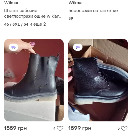
Wilmar
Wilmar
Штаны рабочие
Босоножки на танкетке
светлоотражающие wikland
39
56 размер xl xxl новые
и еще
2
46 / 3XL / 54
1559 грн
1599 грн
4
3