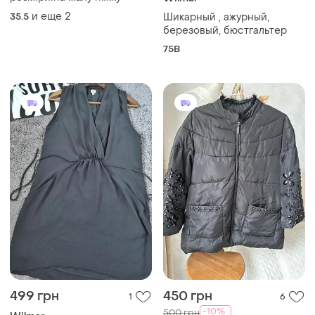
и еще
2
35.5
Шикарный , ажурный,
березовый, бюстгальтер
75B
499 грн
450 грн
1
6
-10%
500 грн