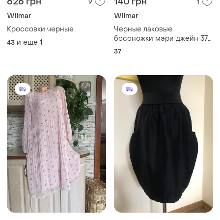
626 грн
140 грн
9
1
Wilmar
Wilmar
Кроссовки черные
Черные лаковые
босоножки мэри джейн 37
и еще
1
43
wilmar
37