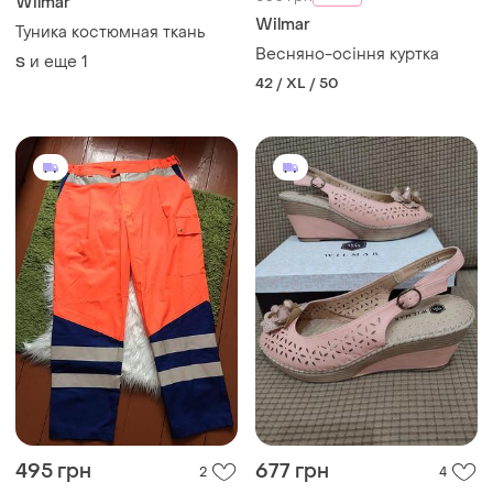
Wilmar
Wilmar
Туника костюмная ткань
Весняно-осіння куртка
и еще
1
S
42 / XL / 50
495 грн
677 грн
2
4