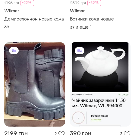
-22%
-39%
1996 грн
2592 грн
Wilmar
Wilmar
Демисезоннон новые кожа
Ботинки кожа новые
39
и еще
1
37
2199 грн
390 грн
2
3