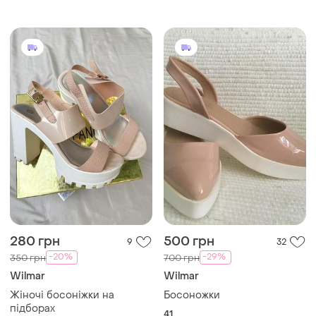
280 грн
500 грн
9
32
-20%
-29%
350 грн
700 грн
Wilmar
Wilmar
Жіночі босоніжки на
Босоножки
підборах
41