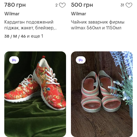
780 грн
500 грн
2
31
Wilmar
Wilmar
Кардиган подовжений
Чайник заварник фирмы
піджак, жакет, блейзер,
wilmax 560мл и 1150мл
полупальто, гусяча лапка,
и еще
1
38 / M / 46
гусиные лапки