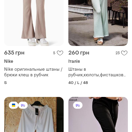
635 грн
260 грн
5
23
Nike
Італія
Nike оригинальные штаны /
Штаны в
брюки клеш в рубчик
рубчик,кюлоты,фисташковые
штанишки,брюки
S
40 / L / 48
клёш,свободные