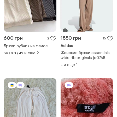
600 грн
1550 грн
2
15
Adidas
Брюки рубчик на флисе
Женские брюки эssentials
и еще
2
34 / XS / 42
wide rib originals jd0768
adidas в рубчик палаццо
и еще
1
L