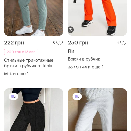
222 грн
250 грн
5
1
Fila
200 грн с 13 авг.
Брюки в рубчик
Стильные трикотажные
брюки в рубчик от kinix
и еще
1
36 / S / 44
и еще
1
M-L