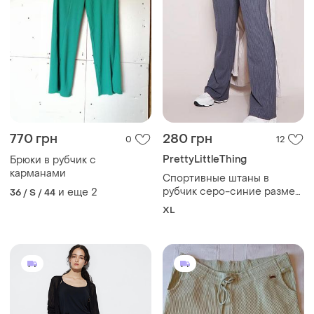
770 грн
280 грн
0
12
PrettyLittleThing
Брюки в рубчик с
карманами
Спортивные штаны в
рубчик серо-синие размер
и еще
2
36 / S / 44
42 плт
XL