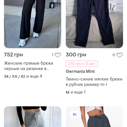
752 грн
300 грн
1
0
Женские прямые брюки
270 грн с 13 авг.
черные на резинке в
Germania Mint
рубчик
и еще
4
34 / XS / 42
Темно-синие мягкие брюки
в рубчик размер m-l
и еще
1
M