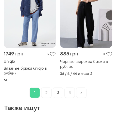
1749 грн
885 грн
3
0
Uniqlo
Черные широкие брюки в
рубчик
Вязаные брюки uniqlo в
рубчик
и еще
3
36 / S / 44
M
1
2
3
4
>
Также ищут