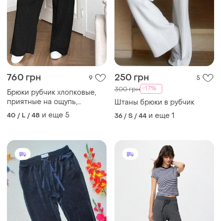
760 грн
250 грн
9
5
-17%
300 грн
Брюки рубчик хлопковые,
приятные на ощупь,
Штаны брюки в рубчик
широкие, палаццо брюки,
и еще
5
40 / L / 48
и еще
1
36 / S / 44
батал плюс сайз
спортивные