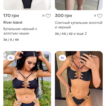
170 грн
300 грн
11
9
River Island
Слитный купальник золотой
и черный
Купальник черный с
золотым чашки
и еще
2
34 / XS / 42
36 / S / 44