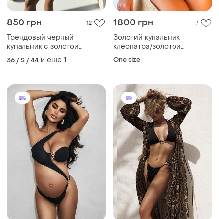
850 грн
1800 грн
12
7
Трендовый черный
Золотий купальник
купальник с золотой
клеопатра/золотой
фурнитурой
раздельный купальник
и еще
1
One size
36 / S / 44
треугольник