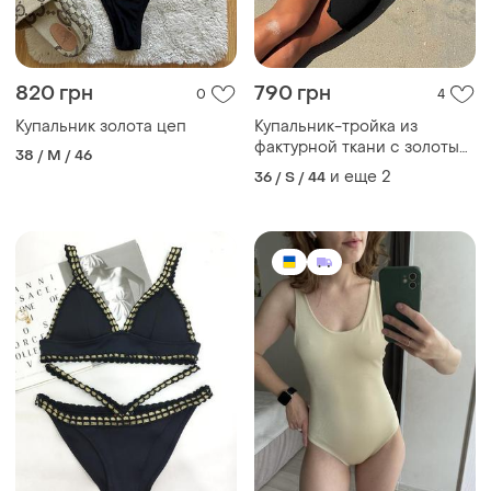
820 грн
790 грн
0
4
Купальник золота цеп
Купальник-тройка из
фактурной ткани с золотым
38 / M / 46
декором
и еще
2
36 / S / 44