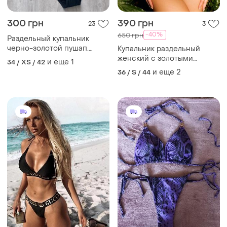
300 грн
390 грн
23
3
-40%
650 грн
Раздельный купальник
черно-золотой пушап.
Купальник раздельный
маленький размер
женский с золотыми
и еще
1
34 / XS / 42
акцентами
и еще
2
36 / S / 44