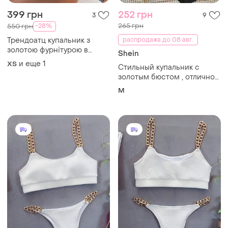
399 грн
252 грн
3
9
265 грн
-28%
550 грн
Трендоатц купальник з
распродажа до 08 авг.
золотою фурнітурою в
Shein
горох
и еще
1
ХS
Стильный купальник с
золотым бюстом , отлично
скомплектованный размер
M
м, 75, 80 в