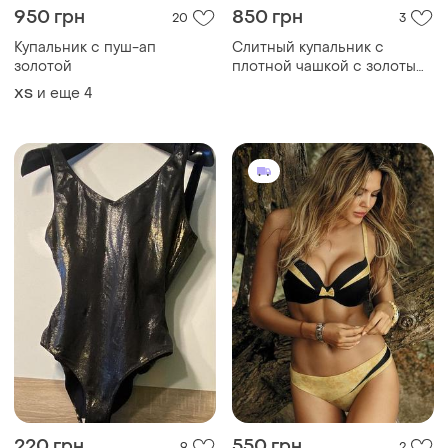
950 грн
850 грн
20
3
Купальник с пуш-ап
Слитный купальник с
золотой
плотной чашкой с золотым
декором
и еще
4
ХS
220 грн
550 грн
9
2