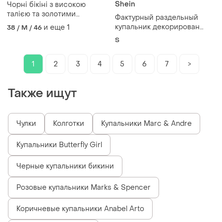
Shein
Чорні бікіні з високою
талією та золотими
Фактурный раздельный
смужками.
купальник декорирован
и еще
1
38 / M / 46
золотой резинкой shein
S
1
2
3
4
5
6
7
>
Также ищут
Чулки
Колготки
Купальники Marc & Andre
Купальники Butterfly Girl
Черные купальники бикини
Розовые купальники Marks & Spencer
Коричневые купальники Anabel Arto