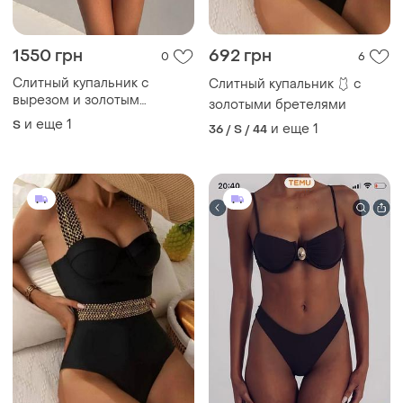
1550 грн
692 грн
0
6
Слитный купальник с
Слитный купальник 🩱 с
вырезом и золотым
золотыми бретелями
украшением
и еще
1
S
и еще
1
36 / S / 44