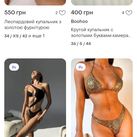
550 грн
400 грн
2
4
Boohoo
Леопардовий купальник з
золотою фурнітурою
Крутой купальник с
золотыми буквами.камера
и еще
1
34 / XS / 42
не передает блеск золотых
36 / S / 44
букв.очень крутой.