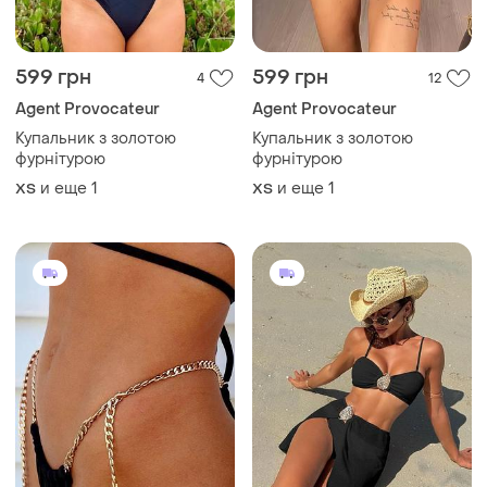
599 грн
599 грн
4
12
Agent Provocateur
Agent Provocateur
Купальник з золотою
Купальник з золотою
фурнітурою
фурнітурою
и еще
1
и еще
1
ХS
ХS