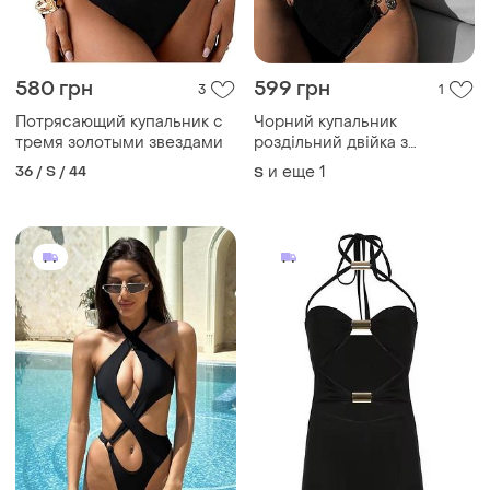
580 грн
599 грн
3
1
Потрясающий купальник с
Чорний купальник
тремя золотыми звездами
роздільний двійка з
золотою фурнітурою
36 / S / 44
и еще
1
S