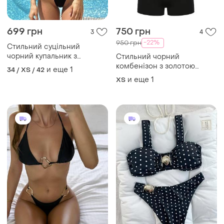
699 грн
750 грн
3
4
-22%
950 грн
Стильний суцільний
чорний купальник з
Стильний чорний
золотою фурнітурою
комбенізон з золотою
и еще
1
34 / XS / 42
фурнітурою на шнурівці
и еще
1
ХS