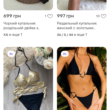
699 грн
997 грн
1
10
Чорний купальник
Раздельный купальник
роздільний двійка з
женский с золотыми
золотою фурнітурою
вставками черный
и еще
1
и еще
1
ХS
36 / S / 44