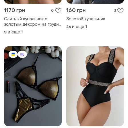
1170 грн
160 грн
0
3
Слитный купальник с
Золотой купальник
золотым декором на груди
и еще
1
46
inferno черный
и еще
1
S