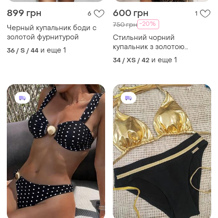
899 грн
600 грн
6
1
-20%
750 грн
Черный купальник боди с
золотой фурнитурой
Стильний чорний
купальник з золотою
и еще
1
36 / S / 44
фурнітурою
и еще
1
34 / XS / 42