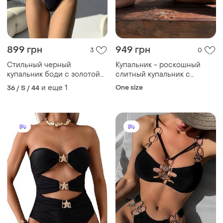
899 грн
949 грн
3
0
Стильный черный
Купальник - роскошный
купальник боди с золотой
слитный купальник с
фурнитурой
золотым акцентом
и еще
1
One size
36 / S / 44