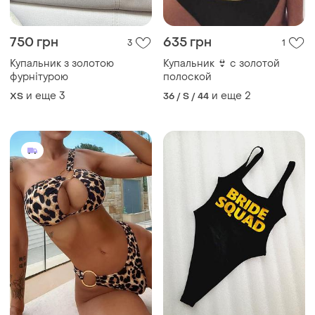
750 грн
635 грн
3
1
Купальник з золотою
Купальник 👙 с золотой
фурнітурою
полоской
и еще
3
и еще
2
ХS
36 / S / 44