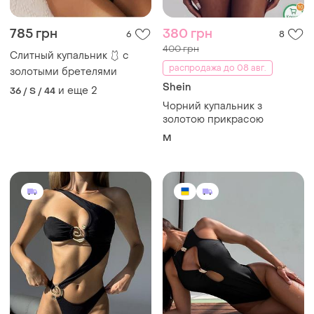
785 грн
380 грн
6
8
400 грн
Слитный купальник 🩱 с
распродажа до 08 авг.
золотыми бретелями
Shein
и еще
2
36 / S / 44
Чорний купальник з
золотою прикрасою
M