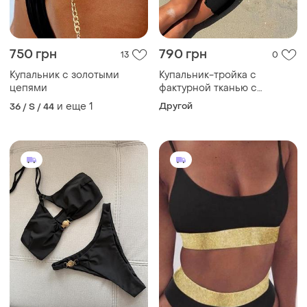
750 грн
790 грн
13
0
Купальник с золотыми
Купальник-тройка с
цепями
фактурной тканью с
золотым декором s, m, l
и еще
1
Другой
36 / S / 44