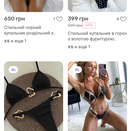
650 грн
399 грн
1
4
-34%
599 грн
Стильний чорний
купальник роздільний з
Стильний купальник в горох
золотою фурнітурою
з золотою фурнітурою
и еще
1
ХS
ракушки
и еще
1
ХS