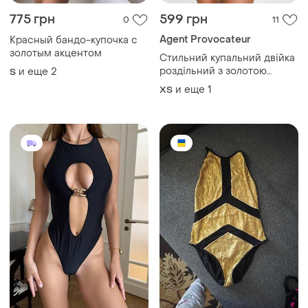
775 грн
599 грн
0
11
Agent Provocateur
Красный бандо-купочка с
золотым акцентом
Стильний купальний двійка
роздільний з золотою
и еще
2
S
фурнітурою кільця
и еще
1
ХS