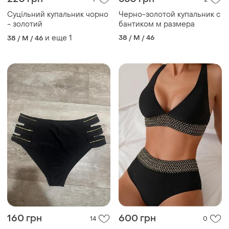
Суцільний купальник чорно
Черно-золотой купальник с
- золотий
бантиком м размера
и еще
1
38 / M / 46
38 / M / 46
160 грн
600 грн
14
0