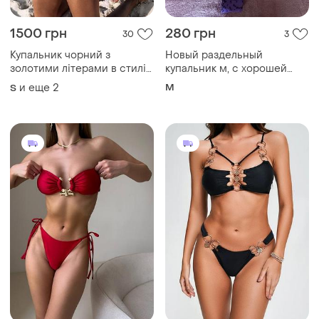
1500 грн
280 грн
30
3
Купальник чорний з
Новый раздельный
золотими літерами в стилі
купальник м, с хорошей
g
золотой фурнитурой.
и еще
2
M
S