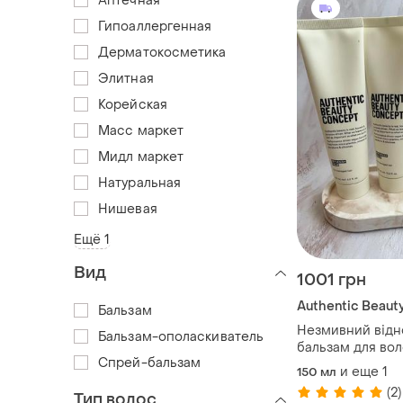
Аптечная
Гипоаллергенная
Дерматокосметика
Элитная
Корейская
Масс маркет
Мидл маркет
Натуральная
Нишевая
Ещё 1
Вид
1001 грн
Authentic Beaut
Бальзам
Незмивний від
Бальзам-ополаскиватель
бальзам для вол
Спрей-бальзам
beauty concept r
и еще
1
150 мл
(2)
Тип волос