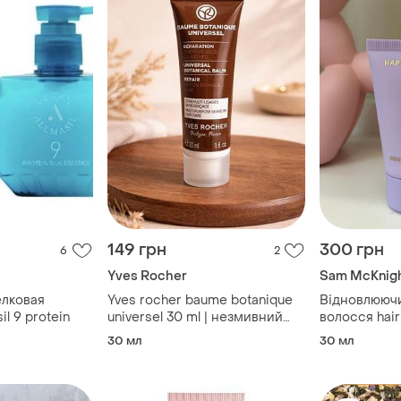
149 грн
300 грн
6
2
Yves Rocher
Sam McKnig
лковая
Yves rocher baume botanique
Відновлюючи
il 9 protein
universel 30 ml | незмивний
волосся hair
бальзам для волосся |
happy ending
30 мл
30 мл
оригінал