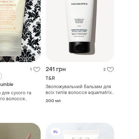
241 грн
1
2
T&R
bumble
Зволожувальний бальзам для
всіх типів волосся aquamatrix
 для сухого та
triology
го волосся
200 мл
bumble bumble
airdresser’s
 conditioner 60 ml