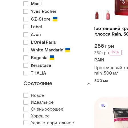
Masil
Yves Rocher
GZ-Store
Lebel
Avon
L'Oréal Paris
285 грн
White Mandarin
-19%
350 грн
Bogenia
RAIN
Kerastase
Протеиновый кр
THALIA
rain, 500 мл
500 мл
Состояние
Новое
Идеальное
Очень хорошее
Хорошее
Удовлетворительное