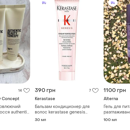
390 грн
1100 грн
14
7
y Concept
Kerastase
Alterna
новлюючий
Бальзам кондиционер для
Гель для пит
осся authentic
волос kerastase genesis
разглаживан
eplenish balm
fondant renforcateur
30 мл
100 мл
conditioner 30ml