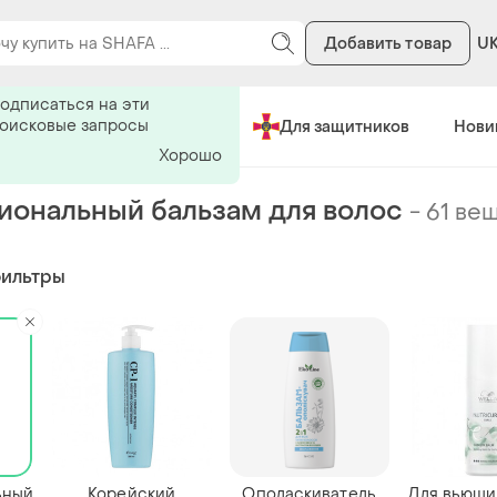
Добавить товар
U
ь на поиск
одписаться на эти
поисковые запросы
Сделано в Украине
Для защитников
Нови
Хорошо
ональный бальзам для волос
-
61 ве
фильтры
ьный
Корейский
Ополаскиватель
Для вьющи