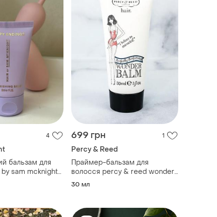
699 грн
4
1
ht
Percy & Reed
й бальзам для
Праймер-бальзам для
 by sam mcknight
волосся percy & reed wonder
s nourishing balm
balm 30 ml
30 мл