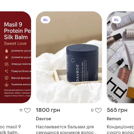
1800 грн
565 грн
11
0
Davroe
Kemon
ос masil 9
Наслаивается бальзам для
Кондиціонер
silk balm
секущихся кончиков волос
сухого воло