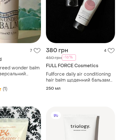
380 грн
7
4
-16%
450 грн
d
FULL FORCE Cosmetics
 reed wonder balm
іверсальний
Fullforce daily air conditioning
ймер для волосся
hair balm щоденний бальзам
максимальний
кондиціонер для всіх типів
250 мл
(1)
мл бестселер
волосся 250 ml