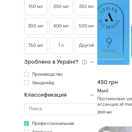
150 мл
200 мл
250 мл
300 мл
400 мл
500 мл
750 мл
1 л
Другой
Зроблено в Україні?
Производство
450 грн
Хендмейд
Masil
Классификация
Протеиновая ше
эссенция all mas
200 мл
Профессиональная