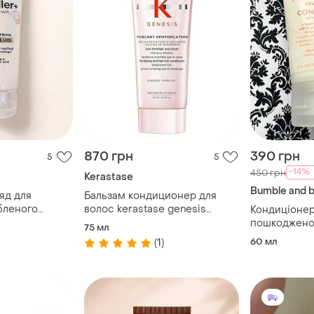
870 грн
390 грн
5
5
-14%
450 грн
Kerastase
Bumble and 
яд для
Бальзам кондиционер для
бленого
волос kerastase genesis
Кондиціонер
da profiller+
fondant renforcateur
пошкоджено
75 мл
per fluid 100
conditioner 75ml
bumbke and 
60 мл
(1)
and bumble h
invisible oil