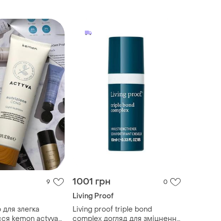
1001 грн
9
0
Living Proof
 для злегка
Living proof triple bond
сся kemon actyva
complex догляд для зміцнення