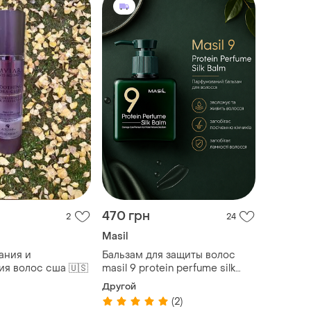
470 грн
2
24
Masil
ания и
Бальзам для защиты волос
ия волос сша 🇺🇸
masil 9 protein perfume silk
balm, 180мл
Другой
(2)