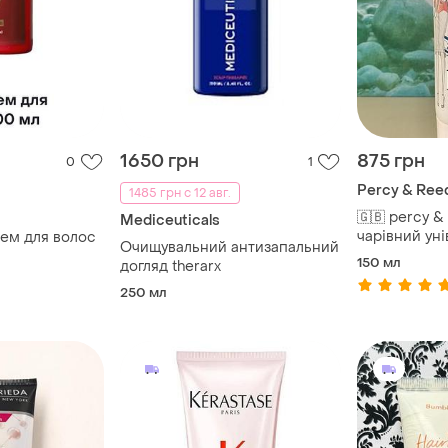
1650 грн
875 грн
0
1
Percy & Ree
1485 грн с 12 авг.
🇬🇧 percy &
Mediceuticals
чарівний ун
ем для волос
Очищувальний антизапальний
бальзам пра
150 мл
догляд therarx
незмивний 
250 мл
розмір 150 