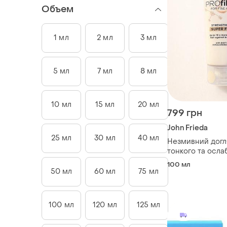
Объем
1 мл
2 мл
3 мл
5 мл
7 мл
8 мл
10 мл
15 мл
20 мл
799 грн
John Frieda
25 мл
30 мл
40 мл
Незмивний догл
тонкого та осла
волосся john frie
100 мл
strengthening su
50 мл
60 мл
75 мл
мл
100 мл
120 мл
125 мл