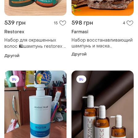
539 грн
598 грн
15
4
Restorex
Farmasi
Набор для окрашенных
Набор восстанавливающий
шампунь и маска
волос 🛍️шампунь restorex +
кератиновая терапия
маска panorama✔️
Другой
Другой
фармаси farmasi