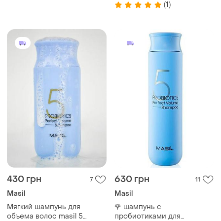
(1)
430 грн
630 грн
7
11
Masil
Masil
Мягкий шампунь для
🌹 шампунь с
объема волос masil 5
пробиотиками для