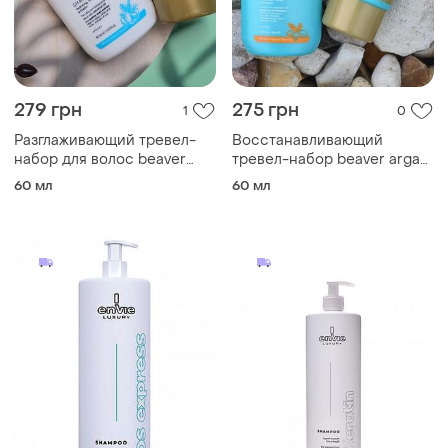
279 грн
275 грн
1
0
Разглаживающий тревел-
Восстанавливающий
набор для волос beaver
тревел-набор beaver argan
coconut oil & quinoa:
oil & keratin: шампунь 60 мл
60 мл
60 мл
шампунь 60 мл, бальзам 40
+ кондиционер 40 мл
мл