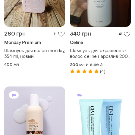
280 грн
340 грн
11
41
Monday Premium
Celine
Шампунь для волос monday,
Шампунь для окрашенных
354 ml, новый
волос celine нарозлив 200
мл, кондиционера 150 мл и
400 мл
и еще
3
200 мл
маски 100 мл
(4)