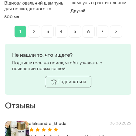
шампунь с растительным
Відновлювальний шампунь
кератином от yves
для пошкодженого та
Другой
rocher,екопак 600мл
фарбованого волосся
500 мл
fiberplex triology
1
2
3
4
5
6
7
>
Не нашли то, что ищете?
Подпишитесь на поиск, чтобы узнавать о
появлении новых вещей
Подписаться
Отзывы
aleksandra_khoda
05.08.2026