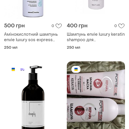
500 грн
400 грн
0
0
Амінокислотний шампунь
Шампунь envie luxury keratin
envie luxury sos express
shampoo для
mask для миттєвого
пошкодженого волосся з
250 мл
250 мл
відновлення волосся
кератином розлив 250 мл
розлив 250 мл