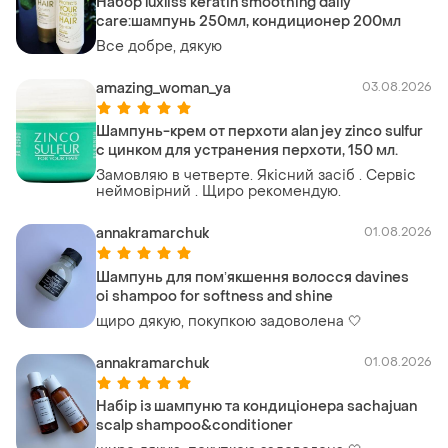
Набор luxliss keratin smoothing daily
care:шампунь 250мл, кондиционер 200мл
Все добре, дякую
amazing_woman_ya
03.08.2026
Шампунь-крем от перхоти alan jey zinco sulfur
с цинком для устранения перхоти, 150 мл.
Замовляю в четверте. Якісний засіб . Сервіс
неймовірний . Щиро рекомендую.
annakramarchuk
01.08.2026
Шампунь для помʼякшення волосся davines
oi shampoo for softness and shine
щиро дякую, покупкою задоволена 🤍
annakramarchuk
01.08.2026
Набір із шампуню та кондиціонера sachajuan
scalp shampoo&conditioner