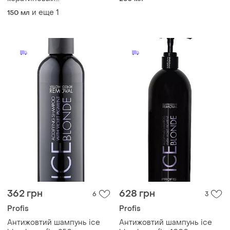
безсульфатный шампунь
и еще
1
150 мл
для волос
362 грн
628 грн
6
3
Profis
Profis
Антижовтий шампунь ice
Антижовтий шампунь ice