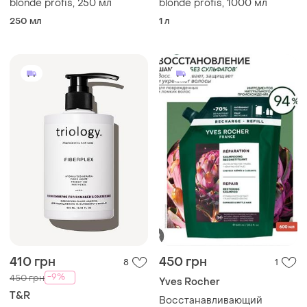
blonde profis, 250 мл
blonde profis, 1000 мл
250 мл
1 л
410 грн
450 грн
8
1
-9%
450 грн
Yves Rocher
T&R
Восстанавливающий