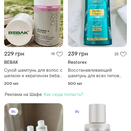
229 грн
239 грн
19
25
BEBAK
Restorex
Сухой шампунь для волос с
Восстанавливающий
шелком и кератином bebak,
шампунь для всех типов
200 мл
волос "кератин и аргана"
200 мл
500 мл
restorex, 500 мл
Реклама на Шафе.
Как сюда попасть?