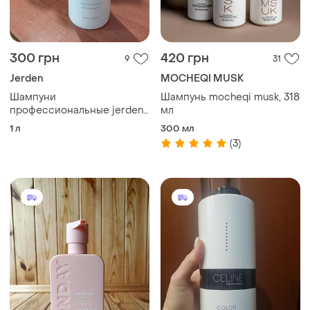
300 грн
420 грн
9
31
Jerden
MOCHEQI MUSK
Шампуни
Шампунь mocheqi musk, 318
профессиональные jerden
мл
proff
1 л
300 мл
(3)