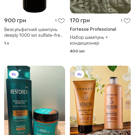
900 грн
170 грн
1
1
Fortesse Professional
Безсульфатний шампунь
deeply 1000 мл sulfate-free
Набор шампунь +
shampoo
кондиционер
1 л
400 мл