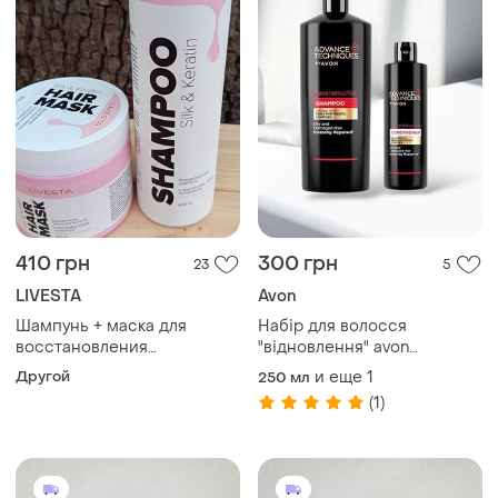
410 грн
300 грн
23
5
LIVESTA
Avon
Шампунь + маска для
Набір для волосся
восстановления
"відновлення" avon
поврежденных волос livesta
reconstruction шампунь та
Другой
и еще
1
250 мл
кондиціонер
✅🛍️
(1)