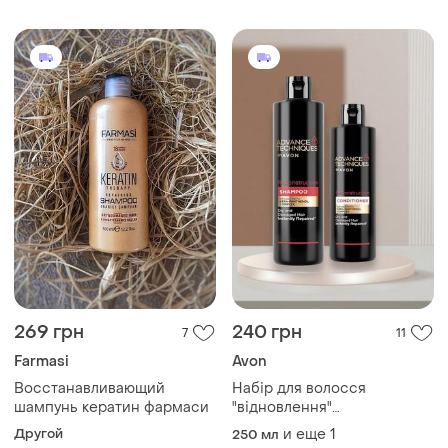
269 грн
240 грн
7
11
Farmasi
Avon
Восстанавливающий
Набір для волосся
шампунь кератин фармаси
"відновлення"
reconstruction шампунь та
Другой
и еще
1
250 мл
кондиціонер