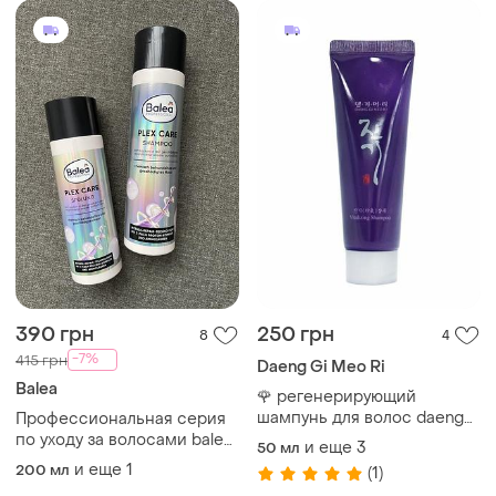
390 грн
250 грн
8
4
-7%
415 грн
Daeng Gi Meo Ri
Balea
🌹 регенерирующий
шампунь для волос daeng
Профессиональная серия
gi meo ri vitalizing shampoo
по уходу за волосами balea
и еще
3
50 мл
50 ml
professional plex care
и еще
1
200 мл
(1)