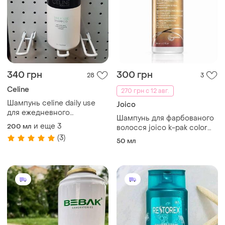
340 грн
300 грн
28
3
Celine
270 грн с 12 авг.
Шампунь celine daily use
Joico
для ежедневного
Шампунь для фарбованого
использования 250 мл
и еще
3
200 мл
волосся joico k-pak color
therapy shampoo 50 мл
(3)
50 мл