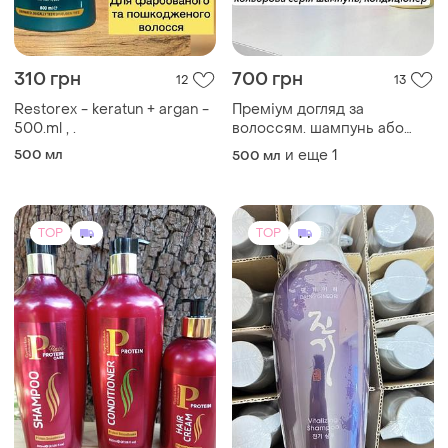
310 грн
700 грн
12
13
Restorex - keratun + argan -
Преміум догляд за
500.ml , .
волоссям. шампунь або
кондиціонер 500 мл
500 мл
и еще
1
500 мл
TOP
TOP