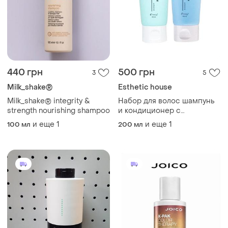
440 грн
500 грн
3
5
Milk_shake®
Esthetic house
Milk_shake® integrity &
Набор для волос шампунь
strength nourishing shampoo
и кондиционер с
акваксилом esthetic house
и еще
1
и еще
1
100 мл
200 мл
cp-1 aquaxyl complex
intense moisture 100 ml +
100 ml