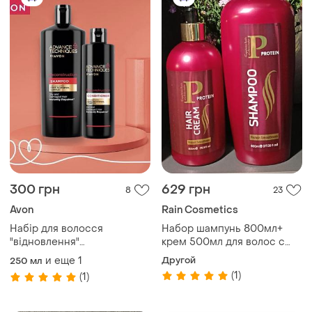
300 грн
629 грн
8
23
Avon
Rain Cosmetics
Набір для волосся
Набор шампунь 800мл+
"відновлення"
крем 500мл для волос с
reconstruction шампунь та
протеинами, rain
и еще
1
Другой
250 мл
кондиціонер
(1)
(1)