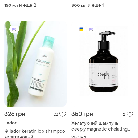
probiotics perfect volume
идеального объема волос
и еще
2
и еще
1
150 мл
300 мл
shampoo
masil 5 probiotics perfect
volume shampoo
325 грн
350 грн
22
2
Lador
Хелатуючий шампунь
deeply magnetic chelating
🌹 lador keratin lpp shampoo
shampoo
кератиновый
250 мл