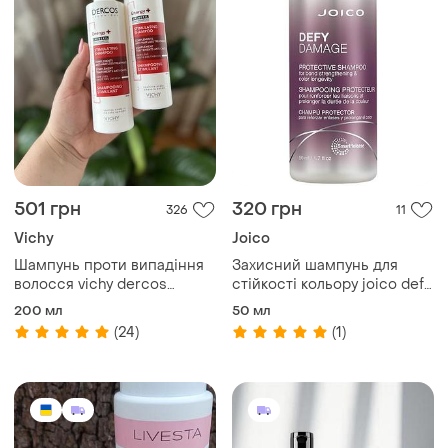
501 грн
320 грн
326
11
Vichy
Joico
Шампунь проти випадіння
Захисний шампунь для
волосся vichy dercos
стійкості кольору joico defy
energy+ stimulating
damage protective shampoo
200 мл
50 мл
shampoo
50 ml
(24)
(1)