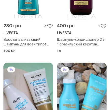
280 грн
400 грн
3
1
LIVESTA
LIVESTA
Восстанавливающий
Шампунь-кондиционер 2 в
шампунь для всех типов
1 бразильский кератин
волос "кератин и аргана"
livesta, 1000 мл
500 мл
1 л
restorex, 500 мл