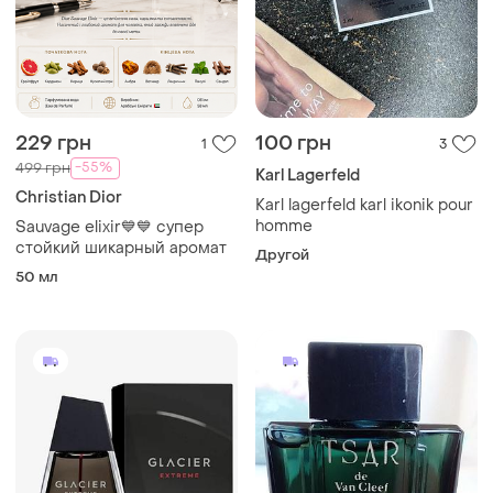
229 грн
100 грн
1
3
-55%
499 грн
Karl Lagerfeld
Christian Dior
Karl lagerfeld karl ikonik pour
homme
Sauvage elixir💙💙 супер
стойкий шикарный аромат
Другой
50 мл