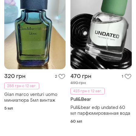
320 грн
470 грн
2
1
490 грн
288 грн с 12 авг.
423 грн с 12 авг.
Gian marco venturi uomo
Pull&Bear
миниатюра 5мл винтаж
Pull&bear edp undated 60
5 мл
мл парфюмированная вода
60 мл