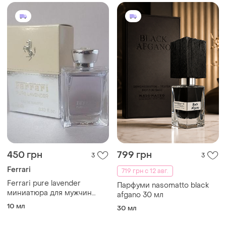
450 грн
799 грн
3
3
Ferrari
719 грн с 12 авг.
Ferrari pure lavender
Парфуми nasomatto black
миниатюра для мужчин
afgano 30 мл
(оригинал)
10 мл
30 мл