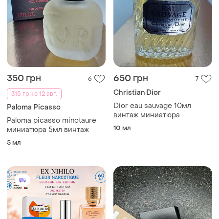
350 грн
650 грн
6
7
Christian Dior
315 грн с 12 авг.
Dior eau sauvage 10мл
Paloma Picasso
винтаж миниатюра
Paloma picasso minotaure
10 мл
миниатюра 5мл винтаж
5 мл