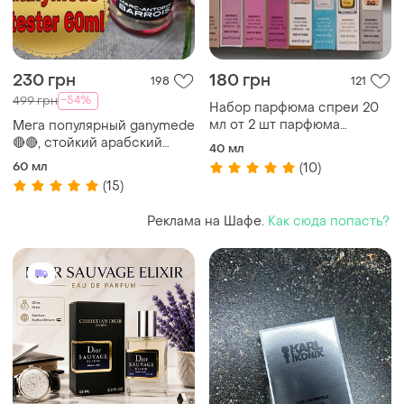
230 грн
180 грн
198
121
-54%
499 грн
Набор парфюма спреи 20
мл от 2 шт парфюма
Мега популярный ganymede
женские, мужские, унисекс.
🔴🔴, стойкий арабский
40 мл
создавайте свой набор,
тестер 60 мл
60 мл
(10)
ароматы, духи тестеры
(15)
Реклама на Шафе.
Как сюда попасть?