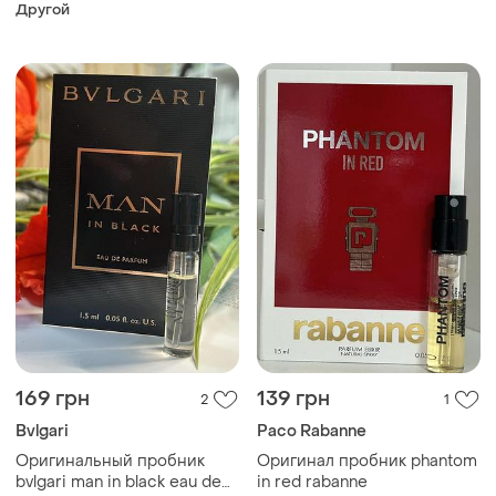
parfum
Другой
169 грн
139 грн
2
1
Bvlgari
Paco Rabanne
Оригинальный пробник
Оригинал пробник phantom
bvlgari man in black eau de
in red rabanne