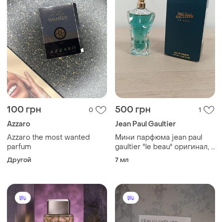
100 грн
500 грн
0
1
Azzaro
Jean Paul Gaultier
Azzaro the most wanted
Мини парфюма jean paul
parfum
gaultier "le beau" оригинал, 7
мл
Другой
7 мл