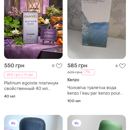
550 грн
585 грн
0
6
-7%
625 грн
495 грн с 11 авг.
Kenzo
Platinum egoiste платинум
Чоловіча туалетна вода
свойственный 40 мл
kenzo l`eau par kenzo pour
мужской парфюм
40 мл
homme 100 мл.
парфюмированный вода
100 мл
свежий фужерный аромат
лаванда розмарин стойкий
шлейфовый парфюм