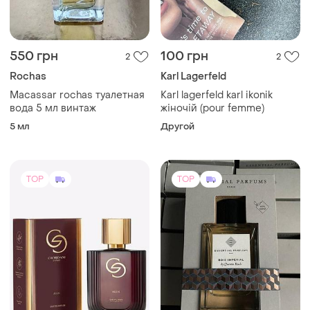
550 грн
100 грн
2
2
Rochas
Karl Lagerfeld
Macassar rochas туалетная
Karl lagerfeld karl ikonik
вода 5 мл винтаж
жіночій (pour femme)
5 мл
Другой
TOP
TOP