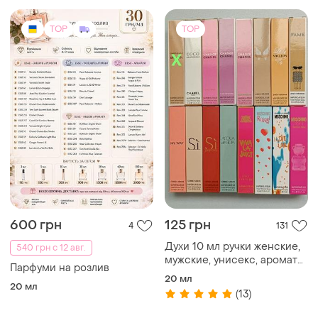
TOP
TOP
600 грн
125 грн
4
131
Духи 10 мл ручки женские,
540 грн с 12 авг.
мужские, унисекс, ароматы,
Парфуми на розлив
тестеры
20 мл
20 мл
(13)