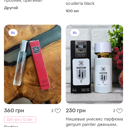
пробник, оригинал
scuderia black
Другой
100 мл
360 грн
230 грн
2
2
Нишевые унисекс парфюма
324 грн с 12 авг.
genyum painter дженьюм