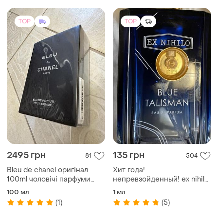
TOP
TOP
2495 грн
135 грн
81
504
Bleu de chanel оригінал
Хит года!
100ml чоловічі парфуми
непревзойденный! ex nihilo
стійкі шлейфові духи
blue talisman распив, строго
100 мл
1 мл
оригинал!
(1)
(5)