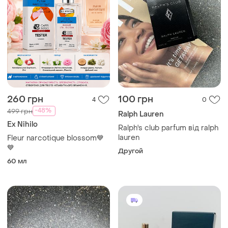
260 грн
100 грн
4
0
-48%
499 грн
Ralph Lauren
Ex Nihilo
Ralph's club parfum від ralph
lauren
Fleur narcotique blossom💙
💙
Другой
60 мл