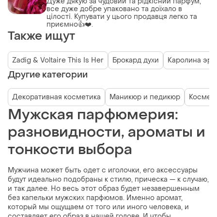
Дуже дякую за чудовий та рідкісний парфум,
все дуже добре упаковано та доїхало в
цілості. Купувати у цього продавця легко та
приємно👍❤️.
Также ищут
Zadig & Voltaire This Is Her
Брокард духи
Каролина эрр
Другие категории
Декоративная косметика
Маникюр и педикюр
Космети
Мужская парфюмерия:
разновидности, ароматы и
тонкости выбора
Мужчина может быть одет с иголочки, его аксессуары
будут идеально подобраны к стилю, прическа — к случаю,
и так далее. Но весь этот образ будет незавершенным
без капельки мужских парфюмов. Именно аромат,
который мы ощущаем от того или иного человека, и
составляет его образ в нашей голове. И чтобы