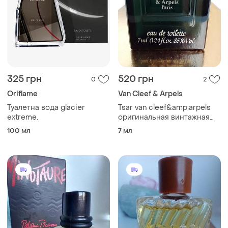
325 грн
520 грн
0
2
Oriflame
Van Cleef & Arpels
Туалетна вода glacier
Tsar van cleef&amp;arpels
extreme.
оригинальная винтажная
миниатюра
100 мл
7 мл