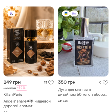
249 грн
350 грн
13
0
-59%
599 грн
Духи для матвия с
Kilian Paris
дизайном 60 мл с выбором
аромата, подарочных
Angels' share🌟🌟 нишевой
60 мл
парфюмов
дорогой аромат