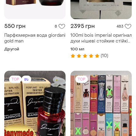
550 грн
2395 грн
8
483
Парфюмерная вода giordani
100ml bois imperial оригінал
gold man
духи нішеві стойкие стійкі
женские мужские essential
Другой
100 мл
parfums
(10)
TOP
TOP