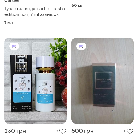
Cartier
пайнтер художник 58 мл
60 мл
Туалетна вода cartier pasha
edition noir, 7 ml залишок
7 мл
230 грн
500 грн
2
1