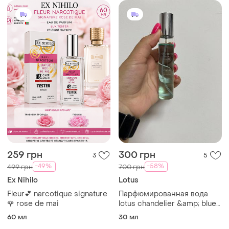
259 грн
300 грн
3
5
-49%
-58%
499 грн
700 грн
Ex Nihilo
Lotus
Fleur💕 narcotique signature
Парфюмированная вода
🌹 rose de mai
lotus chandelier &amp; blues
для мужчин
60 мл
30 мл