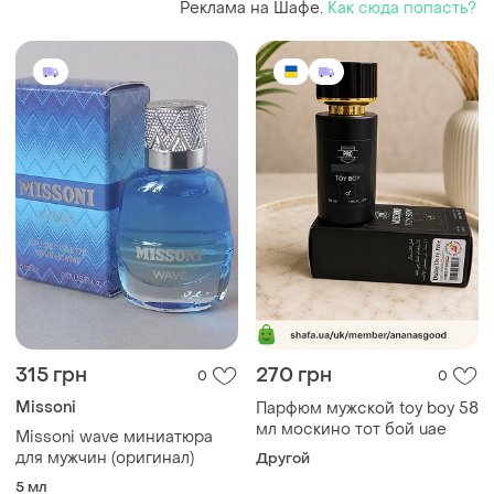
Реклама на Шафе.
Как сюда попасть?
315 грн
270 грн
0
0
Missoni
Парфюм мужской toy boy 58
мл москино тот бой uae
Missoni wave миниатюра
для мужчин (оригинал)
Другой
5 мл