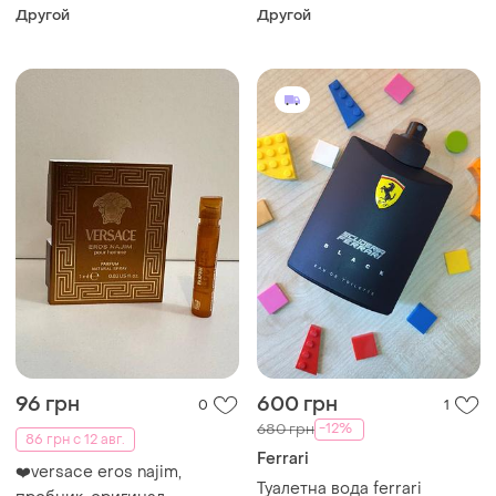
parfum
Другой
Другой
96 грн
600 грн
0
1
-12%
680 грн
86 грн с 12 авг.
Ferrari
❤️versace eros najim,
Туалетна вода ferrari