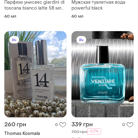
Парфюм унисекс giardini di
Мужская туалетная вода
toscana bianco latte 58 мл
powerful black
аромат сладкий вкусный
60 мл
60 мл
260 грн
339 грн
0
0
-52%
700 грн
Thomas Kosmala