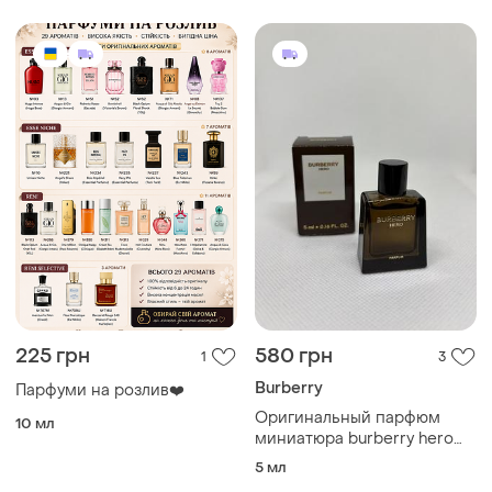
225 грн
580 грн
1
3
Burberry
Парфуми на розлив❤️
Оригинальный парфюм
10 мл
миниатюра burberry hero
parfum
5 мл