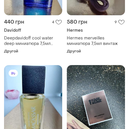
440 грн
580 грн
4
9
Davidoff
Hermes
Deepdavidoff cool water
Hermes merveilles
deep миниатюра 7,5мл
миниатюра 7,5мл винтаж
снятость
Другой
Другой