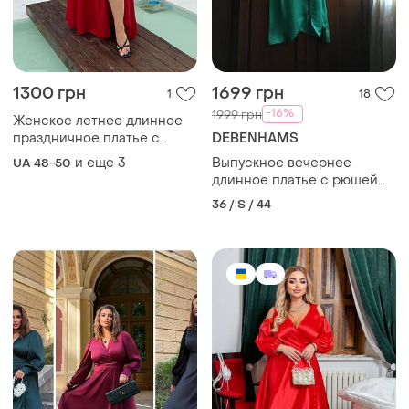
1300 грн
1699 грн
1
18
-16%
1999 грн
Женское летнее длинное
праздничное платье с
DEBENHAMS
прядями на запах красная
и еще
3
Выпускное вечернее
UA 48-50
длинное платье с рюшей
на тонких брительках
36 / S / 44
спереди на запах debut