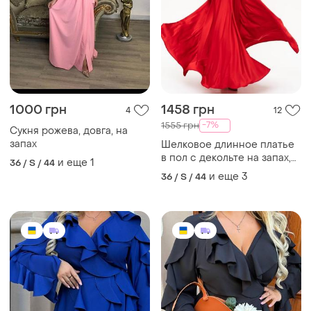
1000 грн
1458 грн
4
12
-7%
1555 грн
Сукня рожева, довга, на
запах
Шелковое длинное платье
в пол с декольте на запах,
и еще
1
36 / S / 44
вечернее платье, платье на
и еще
3
36 / S / 44
выпускной