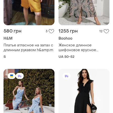
580 грн
1255 грн
3
12
H&M
Boohoo
Платье атласное на запах с
Женское длинное
длинным рукавом h&amp;m
шифоновое ярусное
нюдовое платье на запах
S
UA 50-52
мелкий цветок. с
подкладкой фотосессия