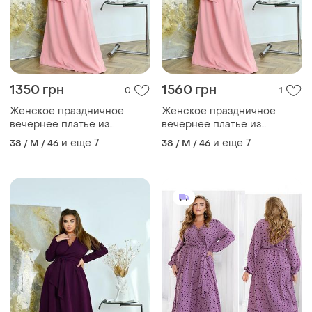
1350 грн
1560 грн
0
1
Женское праздничное
Женское праздничное
вечернее платье из
вечернее платье из
костюмки барби свет
костюмки барби нежно
и еще
7
и еще
7
38 / M / 46
38 / M / 46
розовый длинная макси
розовое длинное макси
расклешенное на запах с
расклешенное на запах с
поясом с длинными
поясом с длинными
рукавами из декольте
рукавами из декольте