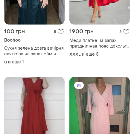
100 грн
1900 грн
8
3
Boohoo
Меди платье на запах
праздничная пояс декольте
Сукня зелена довга вечірня
v фонарь длинный рукав
святкова на запах обмін
и еще
5
XXXL
вечерний разрез по ножке
и еще
1
S
атлас