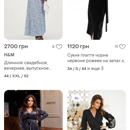
2700 грн
1120 грн
5
11
H&M
Сукня плаття чорне
червоне рожеве на запах з
Длинное свадебное,
розрізом довге міді
вечернее, выпускное
и еще
3
36 / S / 44
кружевное платье на запах
44 / XXL / 52
h&amp;m.