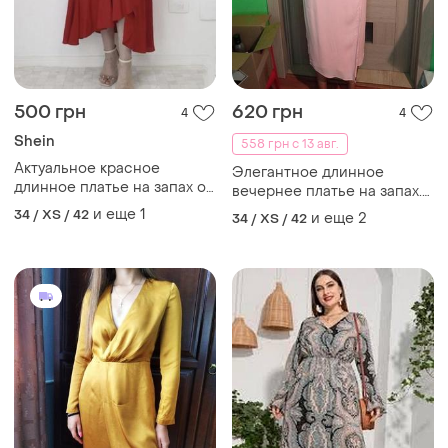
500 грн
620 грн
4
4
Shein
558 грн с 13 авг.
Актуальное красное
Элегантное длинное
длинное платье на запах от
вечернее платье на запах.
shein
edited
и еще
1
34 / XS / 42
и еще
2
34 / XS / 42