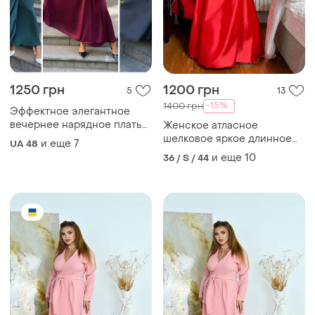
1250 грн
1200 грн
5
13
-15%
1400 грн
Эффектное элегантное
вечернее нарядное платье,
Женское атласное
праздничное длинное
шелковое яркое длинное
и еще
7
UA 48
шелковое платье макси
красное платье вечернее
и еще
10
36 / S / 44
длины, крой на запах
на запах