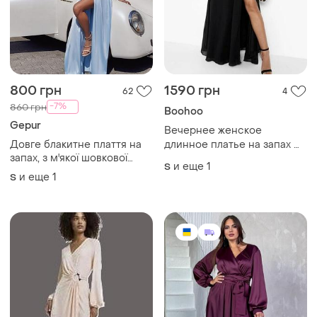
800 грн
1590 грн
62
4
-7%
860 грн
Boohoo
Gepur
Вечернее женское
Довге блакитне плаття на
длинное платье на запах 👍
запах, з м'якої шовкової
👍👍👍
и еще
1
S
тканини
и еще
1
S