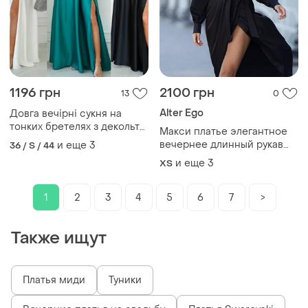
1196 грн
2100 грн
13
0
Alter Ego
Довга вечірні сукня на
тонких бретелях з декольте
Макси платье элегантное
на запах, розріз на спідниці,
вечернее длинный рукав
и еще
3
36 / S / 44
випускна весільна
манжеты пояс на запах
и еще
3
ХS
декольте v сатин
1
2
3
4
5
6
7
>
Также ищут
Платья миди
Туники