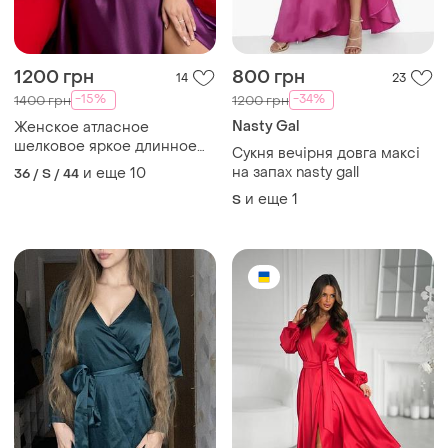
1200 грн
800 грн
14
23
-15%
-34%
1400 грн
1200 грн
Nasty Gal
Женское атласное
шелковое яркое длинное
Сукня вечірня довга максі
бордовое платье вечернее
на запах nasty gall
и еще
10
36 / S / 44
на запах фиолетовое
и еще
1
S