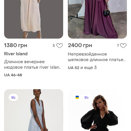
1380 грн
2400 грн
5
7
River Island
Непревзойденное
шелковое длинное платье
Длинное вечернее
вечернее платье на запах
нюдовое платье river island
и еще
3
UA 52
на запах, праздничное,
UA 46-48
свадебное выпускное
пудровое платье