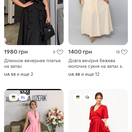
1980 грн
1400 грн
5
13
Длинное вечернее платье
Довга вечірня бежева
на запах
молочна сукня на запах з
довгими гіпюровими
и еще
2
и еще
12
UA 54
UA 48
рукавами 05568.14