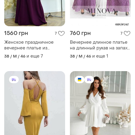
1560 грн
760 грн
7
7
Женское праздничное
Вечернее длинное платье
вечернее платье из
на длинный рукав на запах
костюмки барби бордовое
в горошек 6 цветов
и еще
7
и еще
1
38 / M / 46
38 / M / 46
коричневое длинное макси
расклешенное на запах с
поясом с длинными
рукавами из декольте