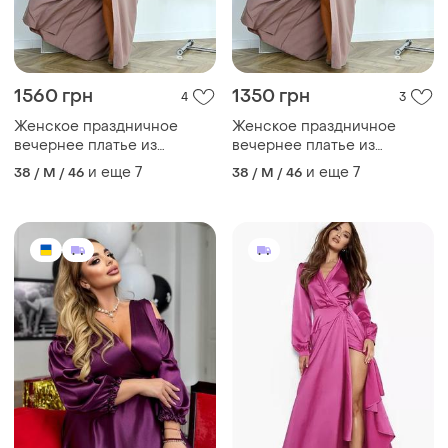
1560 грн
1350 грн
4
3
Женское праздничное
Женское праздничное
вечернее платье из
вечернее платье из
костюмки барби светло
костюмки барби светло
и еще
7
и еще
7
38 / M / 46
38 / M / 46
коричневое мягкое
коричневое мягкое
длинное макси
длинное макси
расклешенное на запах с
расклешенное на запах с
поясом с длинными
поясом с длинными
рукавами из декольте
рукавами из декольте