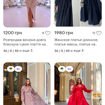
1200 грн
1980 грн
8
12
Розпродаж вечірня довга
Женское платье длинное,
блискуча сукня плаття на
платье максы, платье на
запах з красивим декольте
запах
и еще
3
и еще
4
36 / S / 44
36 / S / 44