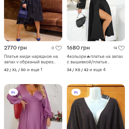
2770 грн
1680 грн
0
14
Платье миди нарядное на
4кольори🔥платье на запах
запах v образный вырез
с вышивкой/платье
рукав длинный прямой
длинное нарядное/
и еще
1
и еще
4
42 / XL / 50
34 / XS / 42
юбка трапеция по спинке
праздничное длинная
удлиненнее под поясок
вечерняя черная молочная
ткань бархат мраморный
бежевая