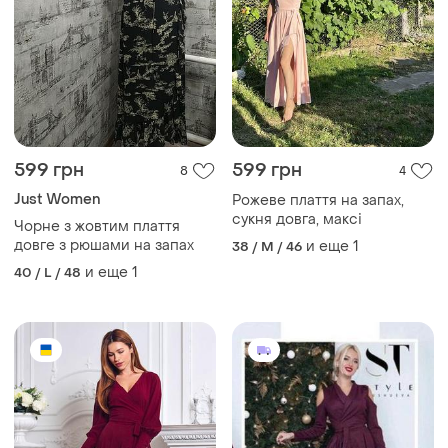
599 грн
599 грн
8
4
Just Women
Рожеве плаття на запах,
сукня довга, максі
Чорне з жовтим плаття
довге з рюшами на запах
и еще
1
38 / M / 46
и еще
1
40 / L / 48