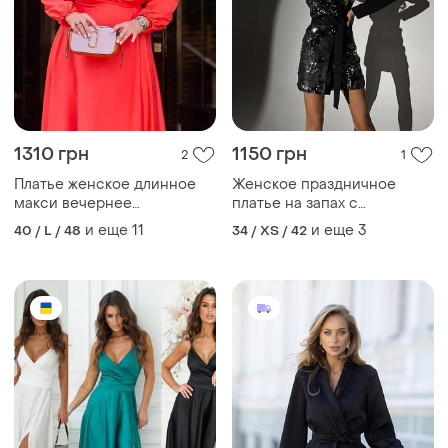
1310 грн
1150 грн
2
1
Платье женское длинное
Женское праздничное
макси вечернее
платье на запах с
праздничное на запах с
пайетками, длинными
и еще
11
и еще
3
40 / L / 48
34 / XS / 42
поясом декольте, софт-
рукавами и поясом, в
шелк, полусолнце с
черном цвете
закрытыми плечами
рукавами коралловая
оранжево-красная