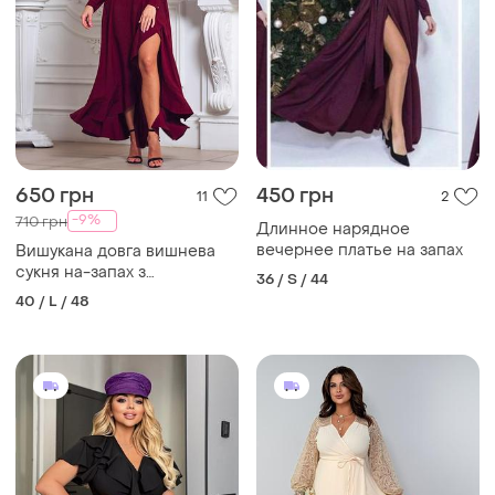
650 грн
450 грн
11
2
-9%
710 грн
Длинное нарядное
вечернее платье на запах
Вишукана довга вишнева
сукня на-запах з
36 / S / 44
романтичними оборками.
40 / L / 48