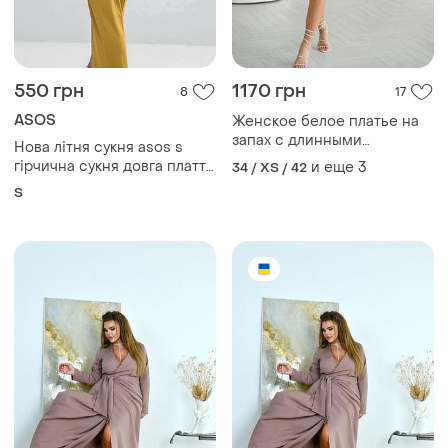
550 грн
1170 грн
8
17
ASOS
Женское белое платье на
запах с длинными
Нова літня сукня asos s
объемными рукавами с
гірчична сукня довга плаття
и еще
3
34 / XS / 42
вышивкой
на запах з розрізом на нозі
S
сукня з відкритою спиною