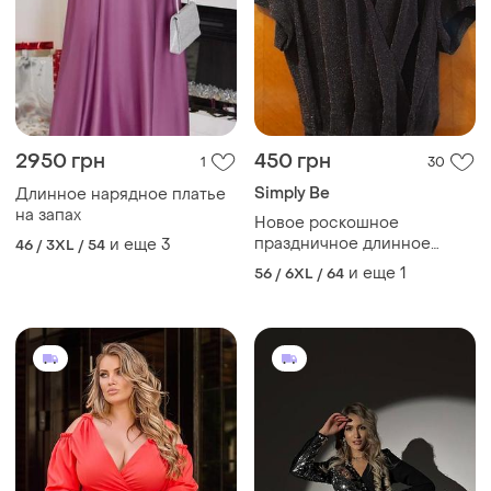
2950 грн
450 грн
1
30
Simply Be
Длинное нарядное платье
на запах
Новое роскошное
праздничное длинное
и еще
3
46 / 3XL / 54
платье с люрексом на
и еще
1
56 / 6XL / 64
запах р. 30/58 от simply be