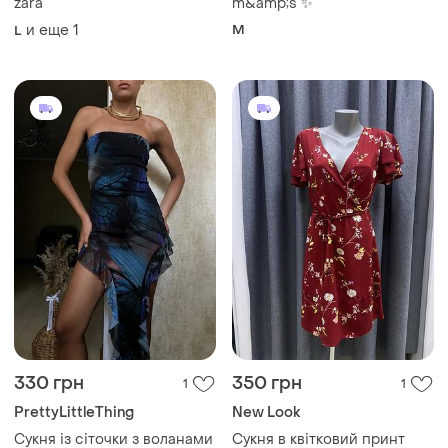
zara
m&amp;s ✨
и еще
1
M
L
330 грн
350 грн
1
1
PrettyLittleThing
New Look
Сукня із сіточки з воланами
Сукня в квітковий принт