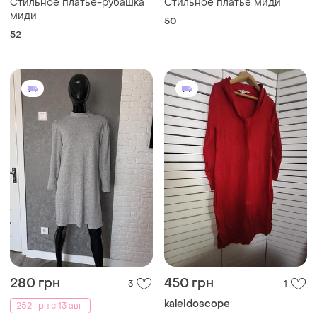
Стильное платье-рубашка
Стильное платье миди
миди
50
52
280 грн
450 грн
3
1
kaleidoscope
252 грн с 13 авг.