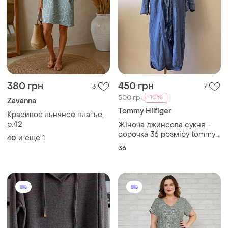
380 грн
450 грн
3
7
-10%
500 грн
Zavanna
Tommy Hilfiger
Красивое льняное платье,
р.42
Жіноча джинсова сукня -
сорочка 36 розміру tommy
и еще
1
40
hilfiger
36