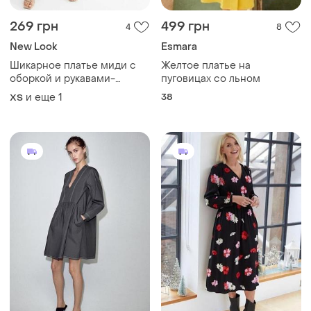
269 грн
499 грн
4
8
New Look
Esmara
Шикарное платье миди с
Желтое платье на
оборкой и рукавами-
пуговицах со льном
фонариками/платье/
и еще
1
38
ХS
сарафан