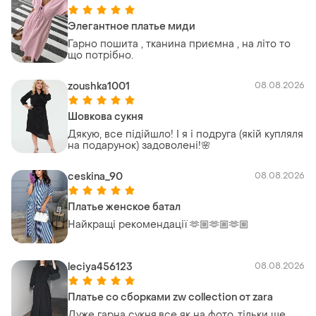
Элегантное платье миди
Гарно пошита , тканина приємна , на літо то
що потрібно.
zoushka1001
08.08.2026
Шовкова сукня
Дякую, все підійшло! І я і подруга (якій купляля
на подарунок) задоволені!🌸
ceskina_90
08.08.2026
Платье женское батал
Найкращі рекомендації 🫶🏼🫶🏼🫶🏼
leciya456123
08.08.2026
Платье со сборками zw collection от zara
Дуже гарна сукня,все як на фото ,тільки ще