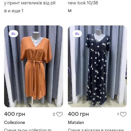
у принт метеликів від plt
new look 10/38
и еще
1
M
S
400 грн
400 грн
2
1
Collezione
Мatalan
Сукня льон collezion m
Сукня з віскози в ромашки