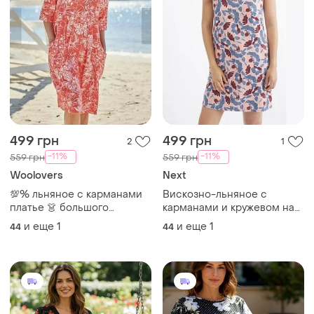
499 грн
499 грн
2
1
-11%
-11%
559 грн
559 грн
Woolovers
Next
💯% льняное с карманами
Вискозно-льняное с
платье 👗 большого
карманами и кружевом на
размера
горловине платье 👗
и еще
1
и еще
1
44
44