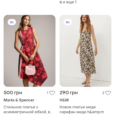
карманами zara, размер 44
и еще
1
S
- 46
500 грн
290 грн
1
2
Marks & Spencer
H&M
Стильное платье с
Новое платье миди
асимметричной юбкой, в
сарафан миди h&amp;m