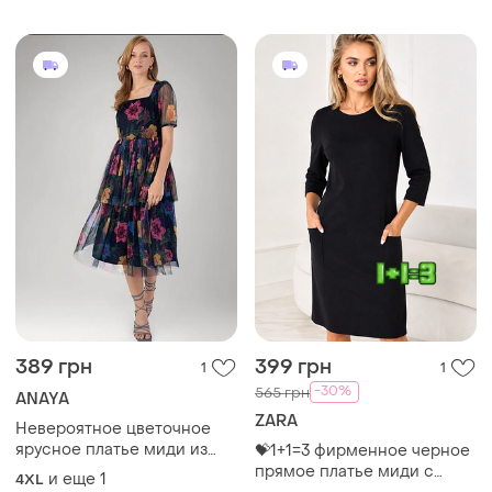
389 грн
399 грн
1
1
-30%
565 грн
ANAYA
ZARA
Невероятное цветочное
ярусное платье миди из
💝1+1=3 фирменное черное
сетки с рукавами-
прямое платье миди с
и еще
1
4XL
фонариками/платье