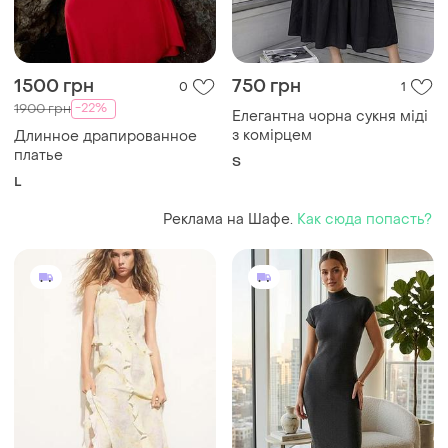
1500 грн
750 грн
0
1
-22%
1900 грн
Елегантна чорна сукня міді
з комірцем
Длинное драпированное
платье
S
L
Реклама на Шафе.
Как сюда попасть?