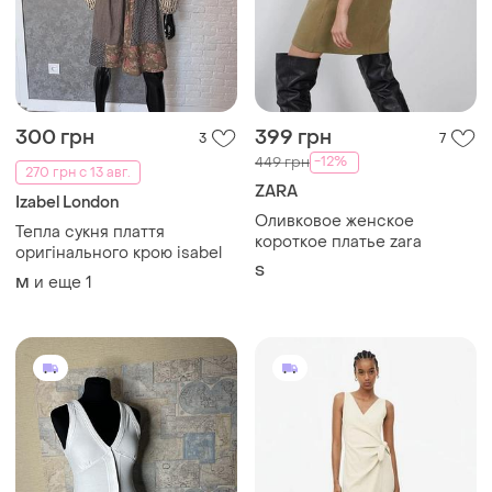
300 грн
399 грн
3
7
-12%
449 грн
270 грн с 13 авг.
ZARA
Izabel London
Оливковое женское
Тепла сукня плаття
короткое платье zara
оригінального крою isabel
S
и еще
1
M