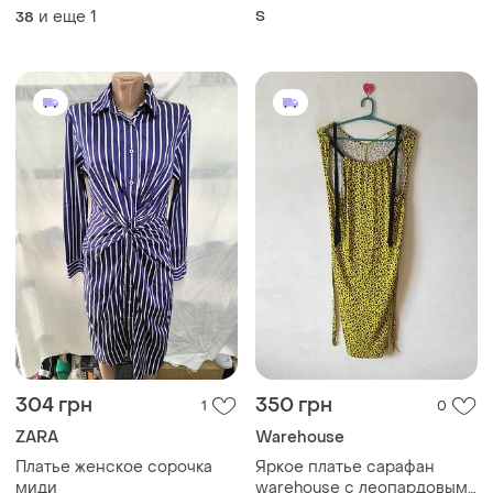
цветочный принт 12
и еще
1
S
38
размер, marks &amp;
spencer
304 грн
350 грн
1
0
ZARA
Warehouse
Платье женское сорочка
Яркое платье сарафан
миди
warehouse с леопардовым