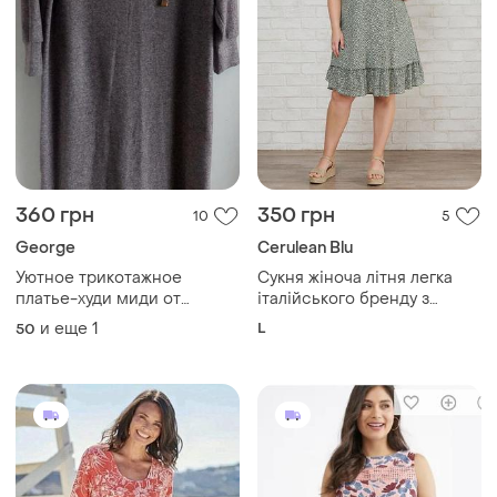
360 грн
350 грн
10
5
George
Cerulean Blu
Уютное трикотажное
Сукня жіноча літня легка
платье-худи миди от
італійського бренду з
george (mellange) р.12-14
квітковим принтом
и еще
1
L
50