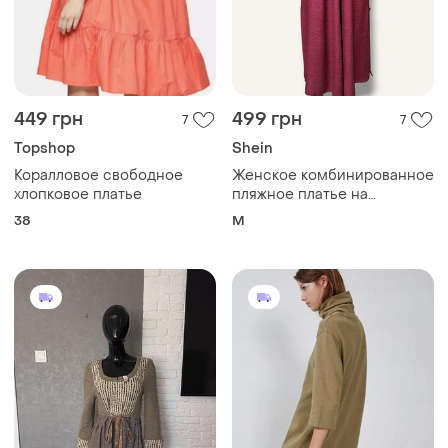
449 грн
499 грн
7
7
Topshop
Shein
Коралловое свободное
Женское комбинированное
хлопковое платье
пляжное платье на
бретельках с разрезами
38
M