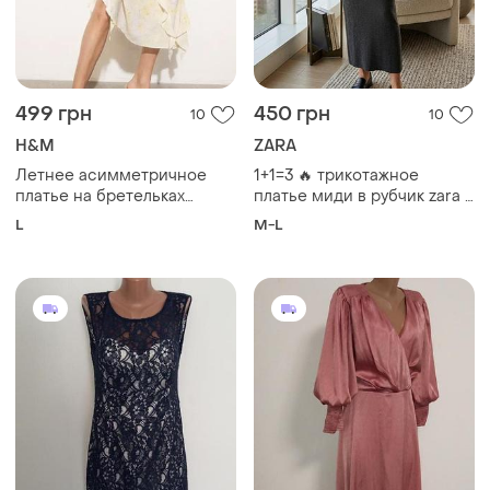
499 грн
450 грн
10
10
H&M
ZARA
Летнее асимметричное
1+1=3 🔥 трикотажное
платье на бретельках
платье миди в рубчик zara /
h&amp;m
серое платье лапша футляр
L
M-L
зара l