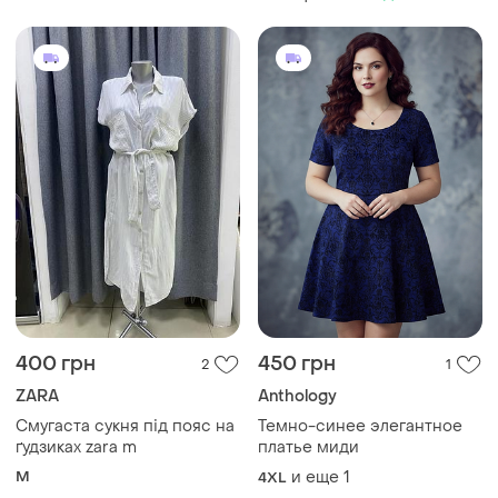
400 грн
450 грн
2
1
ZARA
Anthology
Смугаста сукня під пояс на
Темно-синее элегантное
ґудзиках zara m
платье миди
M
и еще
1
4XL