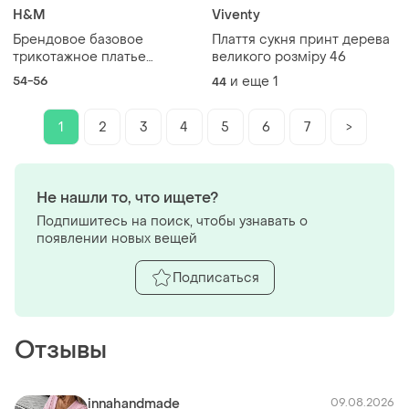
H&M
Viventy
Брендовое базовое
Плаття сукня принт дерева
трикотажное платье
великого розміру 46
сарафан большого размера
54-56
и еще
1
44
1
2
3
4
5
6
7
>
Не нашли то, что ищете?
Подпишитесь на поиск, чтобы узнавать о
появлении новых вещей
Подписаться
Отзывы
innahandmade
09.08.2026