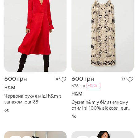
600 грн
600 грн
4
17
-12%
675 грн
H&M
H&M
Червона сукня міді h&m з
запахом, eur 38
Сукня h&m у білизняному
стилі зі 100% віскози, eur
38
46
46