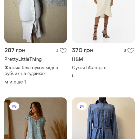
287 грн
370 грн
3
8
PrettyLittleThing
H&M
Жіноча біла сукня міді в
Сукня h&amp;m
рубчик на ґудзиках
L
и еще
1
M