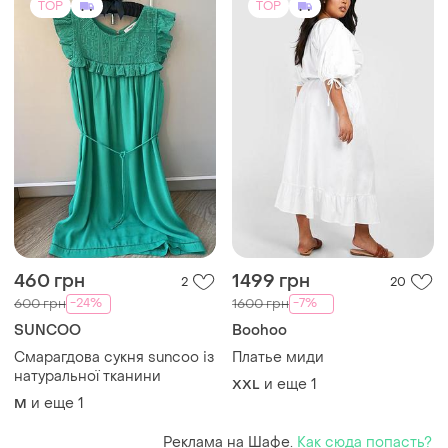
TOP
TOP
460 грн
1499 грн
2
20
-24%
-7%
600 грн
1600 грн
SUNCOO
Boohoo
Смарагдова сукня suncoo із
Платье миди
натуральної тканини
и еще
1
XXL
и еще
1
M
Реклама на Шафе.
Как сюда попасть?