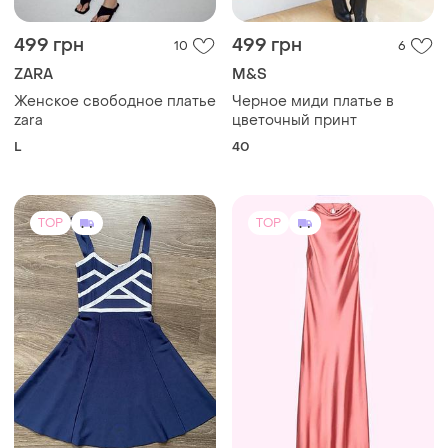
499 грн
499 грн
10
6
ZARA
M&S
Женское свободное платье
Черное миди платье в
zara
цветочный принт
L
40
TOP
TOP