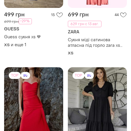
499 грн
699 грн
15
44
-29%
699 грн
629 грн с 13 авг.
GUESS
ZARA
Guess сукня xs 💙
Сукня міді сатинова
и еще
1
ХS
атласна під горло zara xs
рожева
ХS
TOP
TOP