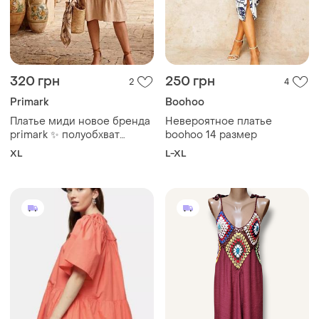
320 грн
250 грн
2
4
Primark
Boohoo
Платье миди новое бренда
Невероятное платье
primark ✨ полуобхват
boohoo 14 размер
груди-65 см; длина изделия
XL
L-XL
-97 см 🌸