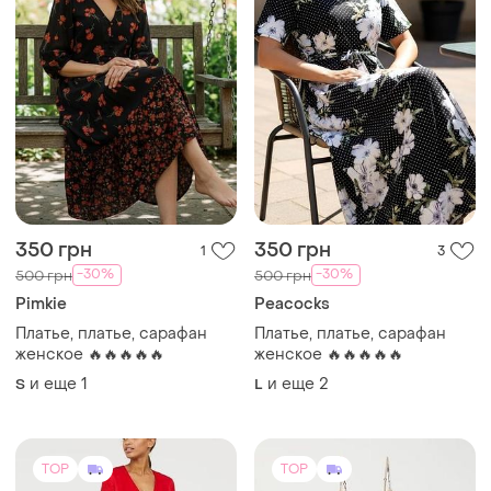
350 грн
350 грн
1
3
-30%
-30%
500 грн
500 грн
Pimkie
Peacocks
Платье, платье, сарафан
Платье, платье, сарафан
женское 🔥🔥🔥🔥🔥
женское 🔥🔥🔥🔥🔥
и еще
1
и еще
2
S
L
TOP
TOP