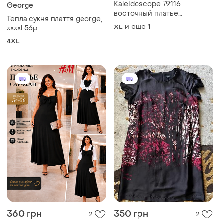
Kaleidoscope 79116
George
восточный платье
Тепла сукня плаття george,
свободного кроя
и еще
1
XL
xxxxl 56р
4XL
360 грн
350 грн
2
2