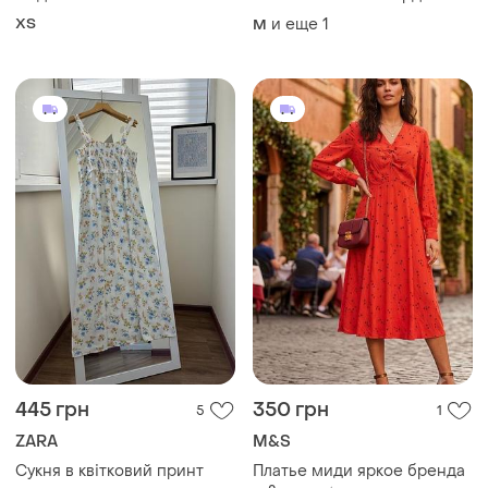
принтом, размер 12/m-l
ХS
и еще
1
M
445 грн
350 грн
5
1
ZARA
M&S
Сукня в квітковий принт
Платье миди яркое бренда