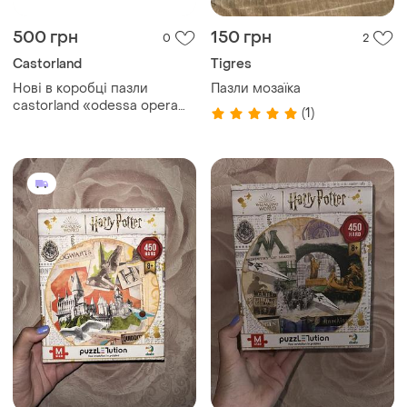
500 грн
150 грн
0
2
Castorland
Tigres
Нові в коробці пазли
Пазли мозаїка
castorland «odessa opera
(1)
house, ukraine» с-150649)