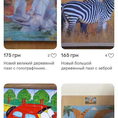
175 грн
165 грн
2
4
Новий великий деревяннй
Новый большой
пазл c голографічним
деревянный пазл с зеброй
ефектом