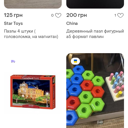
125 грн
200 грн
0
1
Star Toys
China
Пазлы 4 штуки (
Деревянный пазл фигурный
головоломка, на магнитах)
а5 формат павлин