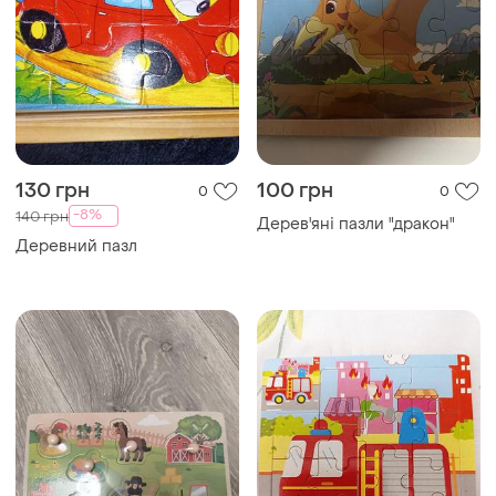
130 грн
100 грн
0
0
-8%
140 грн
Дерев'яні пазли "дракон"
Деревний пазл