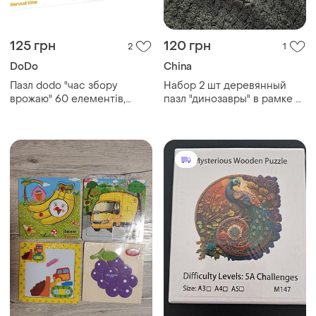
125 грн
120 грн
2
1
DoDo
China
Пазл dodo "час збору
Набор 2 шт деревянный
врожаю" 60 елементів,
пазл "динозавры" в рамке 9
серія "пори року" , пазл
деталей 11×11 см пазл-
dodo прибирання в лісі
вкладыш детский
деревянный картинка
динозавры в рамочке