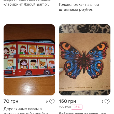
-лабиринт /kiidult &amp;
Головоломка- пазл со
Co./14+/импорт из Англии /
штампами playtive.
антистресс
70 грн
150 грн
6
3
-25%
199 грн
Деревянные пазлы в
металлической коробке