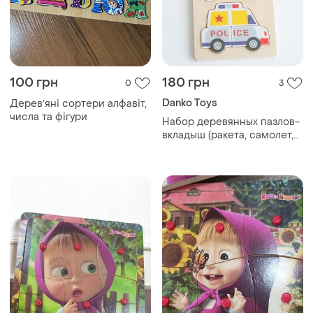
100 грн
180 грн
0
3
Danko Toys
Деревʼяні сортери алфавіт,
числа та фігури
Набор деревянных пазлов-
вкладыш (ракета, самолет,
полиция) 🚀✈️🚓