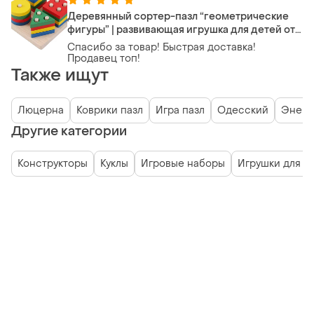
Деревянный сортер-пазл “геометрические
фигуры” | развивающая игрушка для детей от 1
года | sola toys
Спасибо за товар! Быстрая доставка!
Продавец топ!
Также ищут
Люцерна
Коврики пазл
Игра пазл
Одесский
Эней
Другие категории
Конструкторы
Куклы
Игровые наборы
Игрушки для 