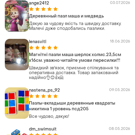
ange2412
03.07.2026
Деревянный пазл маша и медведь
Дякую за чудову якість та швидку доставку.
Малечі дуже сподобались пазлики.
lenasvitl
18.06.2026
Магнітні пазли маша шерлок холмс.23,5см
х16см. уважно читайте умови пересилки!!!
Швидкий зв'язок, приємне спілкування та
оперативна доставка. Товар запакований
надійно👌😊👍🤗
nastena_ps_92
09.05.2026
Пазлы-вкладыши деревянные квадраты
никитина 1 уровень псд205
Все чудово, дякую!
dm_swimsuit
08.05.2026