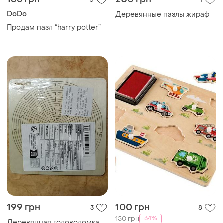
DoDo
Деревянные пазлы жираф
Продам пазл “harry potter”
199 грн
100 грн
3
8
-34%
150 грн
Деревянная головоломка