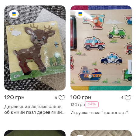
120 грн
100 грн
6
4
-24%
130 грн
Деревʼяний 3д пазл олень
обʼємний пазл деревʼяний
Игрушка-пазл "транспорт".
оленятко