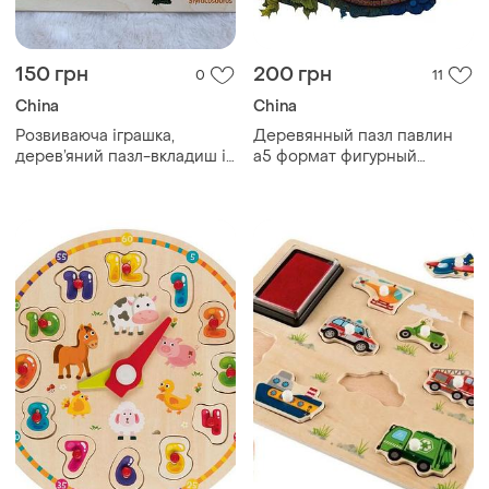
150 грн
200 грн
0
11
China
China
Розвиваюча іграшка,
Деревянный пазл павлин
дерев’яний пазл-вкладиш із
а5 формат фигурный
ручками “динозаври”
деревянный пазл павлин а5