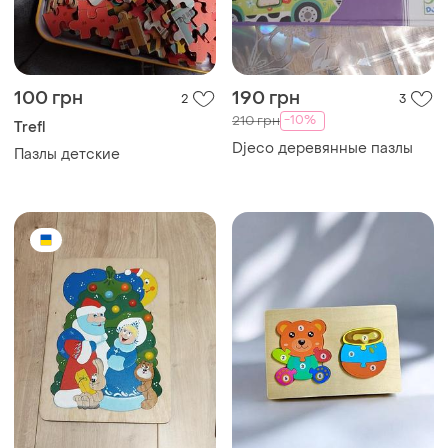
100 грн
190 грн
2
3
-10%
210 грн
Trefl
Djeco деревянные пазлы
Пазлы детские