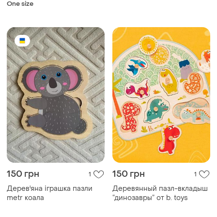
One size
150 грн
150 грн
1
1
Дерев'яна іграшка пазли
Деревянный пазл-вкладыш
metr коала
“динозавры” от b. toys