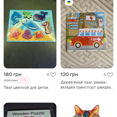
180 грн
120 грн
0
0
-10%
200 грн
Деревʼяний пазл, рамка-
вкладка транспорт швидка
Пазл цветной для деток
допомога пазли для самих
маленьких з натурального
дерева