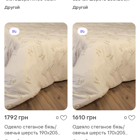
170х210
стёганое шерстяное
Другой
Другой
одеяло ярослав
1792 грн
1610 грн
0
0
Одеяло стеганое бязь/
Одеяло стеганое бязь/
овечья шерсть 190х205
овечья шерсть 170х205
ярослав
ярослав