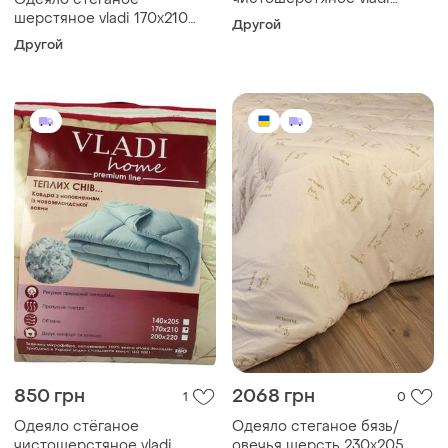
170х210
шерстяное vladi 170х210
Другой
бежевое
Другой
850 грн
2068 грн
1
0
Одеяло стёганое
Одеяло стеганое бязь/
чистошерстяное vladi
овечья шерсть 230х205,