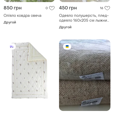
850 грн
450 грн
0
16
Оліяло ковдра овеча
Одеяло полушерсть, плед-
одеяло 160х205 см лыжник
Другой
ярослав
Другой