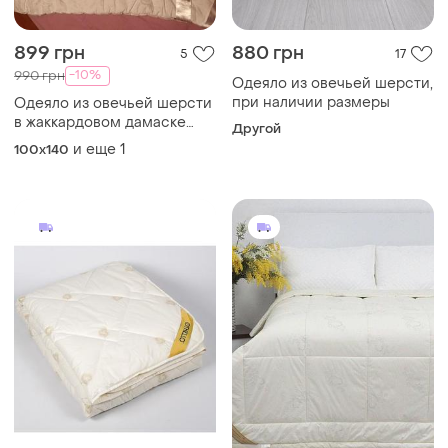
899 грн
880 грн
5
17
-10%
990 грн
Одеяло из овечьей шерсти,
при наличии размеры
Одеяло из овечьей шерсти
в жаккардовом дамаске
Другой
зимнее iglen
и еще
1
100x140