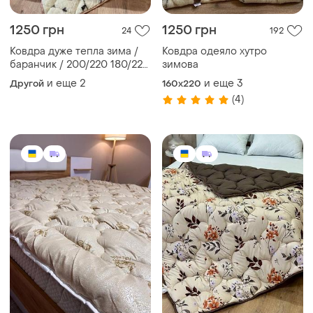
1250 грн
1250 грн
24
192
Ковдра дуже тепла зима /
Ковдра одеяло хутро
баранчик / 200/220 180/220
зимова
150/220
и еще
2
и еще
3
Другой
160x220
(4)