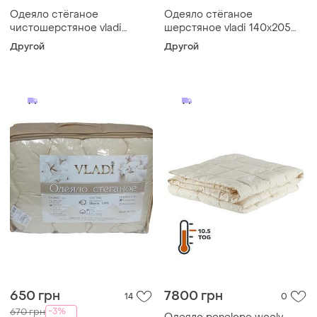
Одеяло стёганое
Одеяло стёганое
чистошерстяное vladi
шерстяное vladi 140х205
140х205
бежевое
Другой
Другой
650 грн
7800 грн
14
0
-3%
670 грн