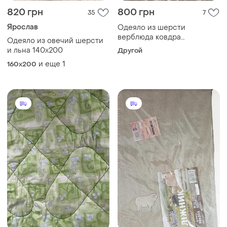
820 грн
800 грн
35
7
Ярослав
Одеяло из шерсти
верблюда ковдра
Одеяло из овечий шерсти
покрывало коричневое с
и льна 140х200
Другой
тиграми
и еще
1
160x200