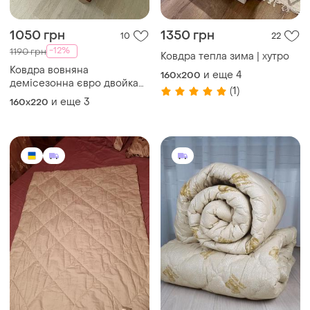
1050 грн
1350 грн
10
22
-12%
1190 грн
Ковдра тепла зима | хутро
Ковдра вовняна
и еще
4
160x200
демісезонна євро двойка
(1)
полуторне
и еще
3
160x220