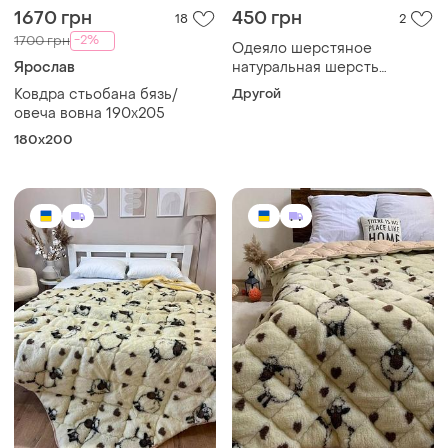
1670 грн
450 грн
18
2
-2%
1700 грн
Одеяло шерстяное
Ярослав
натуральная шерсть
150*210 см советское
Ковдра стьобана бязь/
Другой
одеяло
овеча вовна 190х205
180х200