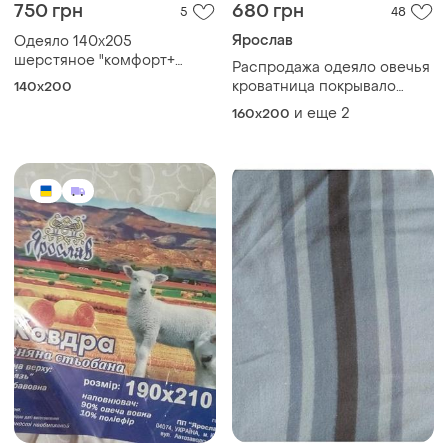
750 грн
680 грн
5
48
Ярослав
Одеяло 140х205
шерстяное "комфорт+
Распродажа одеяло овечья
sheep" руно
кроватница покрывало
140х200
евро
и еще
2
160x200