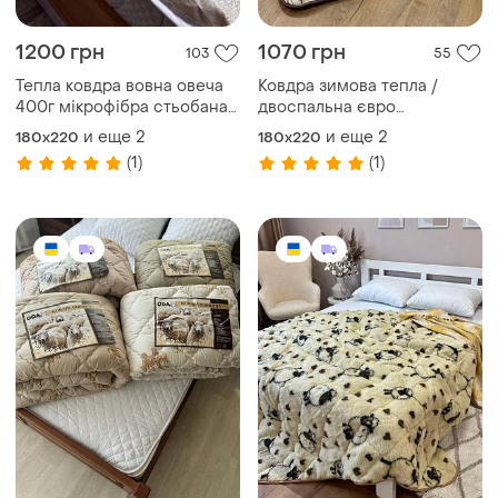
1200 грн
1070 грн
103
55
Тепла ковдра вовна овеча
Ковдра зимова тепла /
400г мікрофібра стьобана
двоспальна євро
зимова 145×210 / 175×210 /
півтораспальна
и еще
2
и еще
2
180x220
180x220
195×215
(1)
(1)