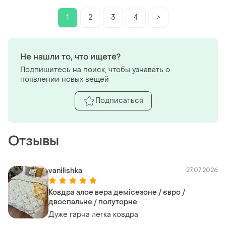
1
2
3
4
>
Не нашли то, что ищете?
Подпишитесь на поиск, чтобы узнавать о
появлении новых вещей
Подписаться
Отзывы
vanilishka
27.07.2026
Ковдра алое вера демісезоне / євро /
двоспальне / полуторне
Дуже гарна легка ковдра