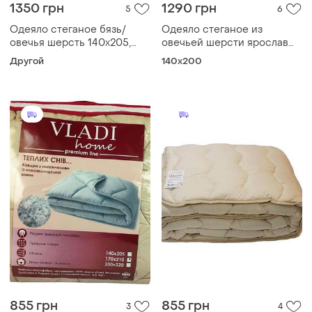
1350 грн
1290 грн
5
6
Одеяло стеганое бязь/
Одеяло стеганое из
овечья шерсть 140х205,
овечьей шерсти ярослав
одеяло шерстяное
140*205 см
Другой
140х200
стёганое ярослав
855 грн
855 грн
3
4