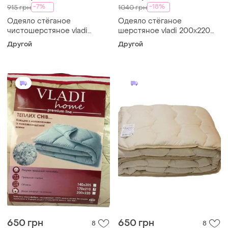
-7%
-18%
915 грн
1040 грн
Одеяло стёганое
Одеяло стёганое
чистошерстяное vladi
шерстяное vladi 200х220
200х220 бежевое
бежевое
Другой
Другой
650 грн
650 грн
8
8