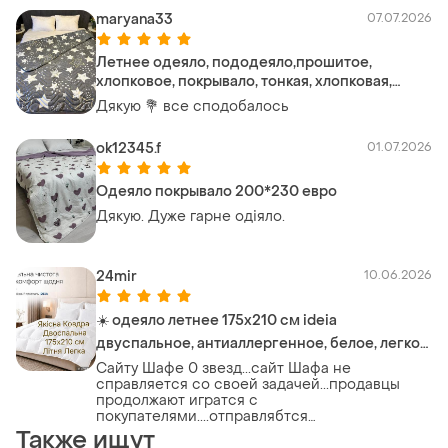
maryana33
07.07.2026
Летнее одеяло, пододеяло,прошитое,
хлопковое, покрывало, тонкая, хлопковая,
серая, цветная, холлофайбер, двуспальная,
Дякую 💐 все сподобалось
евро, полутораспальная
ok12345.f
01.07.2026
Одеяло покрывало 200*230 евро
Дякую. Дуже гарне одіяло.
24mir
10.06.2026
☀️ одеяло летнее 175х210 см ideia
двуспальное, антиаллергенное, белое, легкое
для лета, для отелей и дома
Сайту Шафе 0 звезд...сайт Шафа не
справляется со своей задачей...продавцы
продолжают игратся с
покупателями....отправлябтся
несоответствуешие вещи как
Также ищут