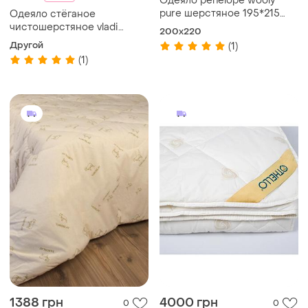
Одеяло penelope wooly
pure шерстяное 195*215
Одеяло стёганое
евро
чистошерстяное vladi
200x220
140х205
Другой
(1)
(1)
1388 грн
4000 грн
0
0