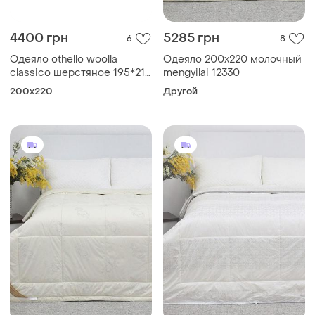
4400 грн
5285 грн
6
8
Одеяло othello woolla
Одеяло 200х220 молочный
classico шерстяное 195*215
mengyilai 12330
евро
200x220
Другой