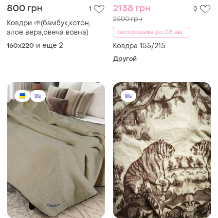
800 грн
2138 грн
1
0
2500 грн
Ковдри 🌱(бамбук,котон,
алое вера,овеча вовна)
распродажа до 08 авг.
и еще
2
160x220
Ковдра 155/215
Другой