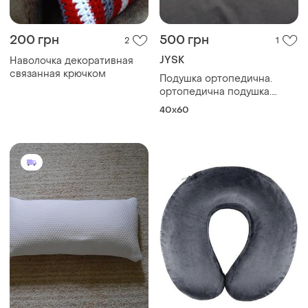
200 грн
500 грн
2
1
JYSK
Наволочка декоративная
связанная крючком
Подушка ортопедична.
ортопедична подушка.
подушка jusk
40x60