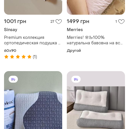
1001 грн
1499 грн
27
1
Sinsay
Merries
Premium коллекция
Merries! 🌸🦢100%
ортопедическая подушка с
натуральна бавовна на все
эффектом памяти memory
тіло валик ортопедична u-
60x90
Другой
стеганый чехол
подушка для сну та
(1)
відпочинку