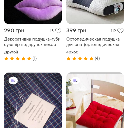
290 грн
399 грн
18
119
Декоративна подушка-губи
Ортопедическая подушка
сувенір подарунок декор
для сна. (ортопедическая
губки вуста велюр салон
подушка). 3 вида набивки.
Другой
40x60
(1)
(4)