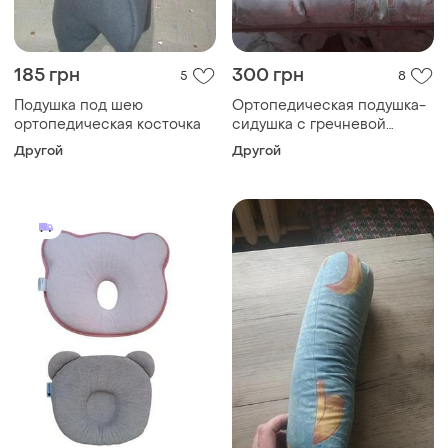
185 грн
300 грн
5
8
Подушка под шею
Ортопедическая подушка-
ортопедическая косточка
сидушка с гречневой
шелухой 50×40см
Другой
Другой