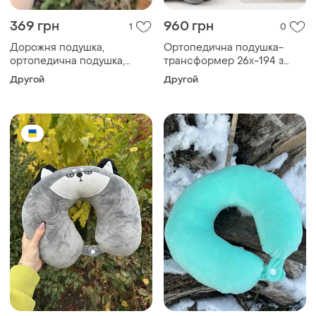
369 грн
960 грн
1
0
Дорожня подушка,
Ортопедична подушка-
ортопедична подушка,
трансформер 26x-194 з
подушка в дорогу memory
регулюванням кута нахилу
Другой
Другой
foam
сіра