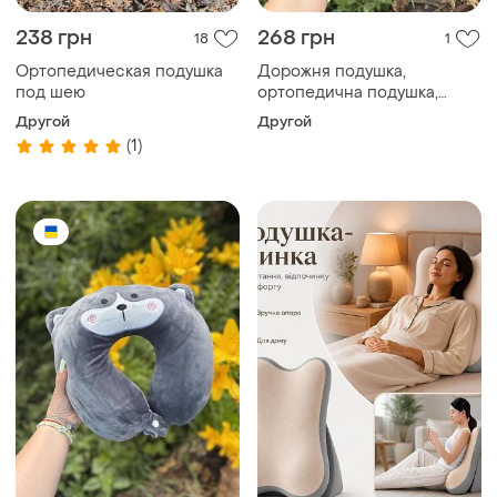
238 грн
268 грн
18
1
Ортопедическая подушка
Дорожня подушка,
под шею
ортопедична подушка,
подушка в дорогу капібара
Другой
Другой
(1)