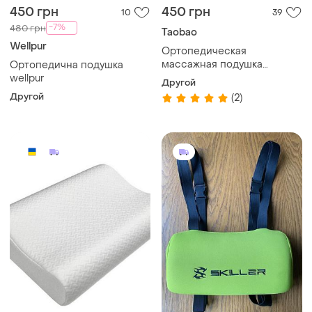
450 грн
450 грн
10
39
-7%
480 грн
Taobao
Wellpur
Ортопедическая
массажная подушка
Ортопедична подушка
подставка под шею
wellpur
Другой
релаксант для
Другой
(2)
расслабления мышц шеи и
позвонка