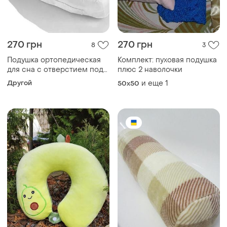
270 грн
270 грн
8
3
Подушка ортопедическая
Комплект: пуховая подушка
для сна с отверстием под
плюс 2 наволочки
ухо / подушка подочная
Другой
и еще
1
50x50