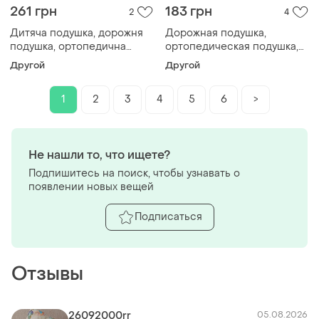
261 грн
183 грн
2
4
Дитяча подушка, дорожня
Дорожная подушка,
подушка, ортопедична
ортопедическая подушка,
подушка
подушка дорожная
Другой
Другой
1
2
3
4
5
6
>
Не нашли то, что ищете?
Подпишитесь на поиск, чтобы узнавать о
появлении новых вещей
Подписаться
Отзывы
26092000rr
05.08.2026