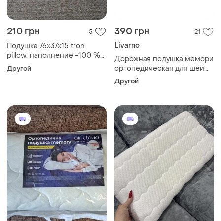
210 грн
390 грн
5
21
Livarno
Подушка 76х37х15 tron
pillow. наполнение -100 %
Дорожная подушка мемори
измельченный гелевый
ортопедическая для шеи
Другой
файбер. вес-810 грамм
28*28*9,5 анатомическая
Другой