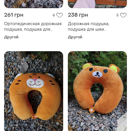
261 грн
238 грн
6
5
Ортопедическая дорожная
Дорожная подушка,
подушка, подушка для
подушка для шеи
машины
ортопедическая
Другой
Другой