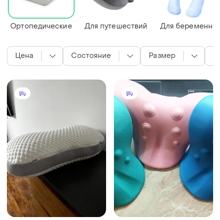
Ортопедические
Для путешествий
Для беременны
Цена
Состояние
Размер
Ц