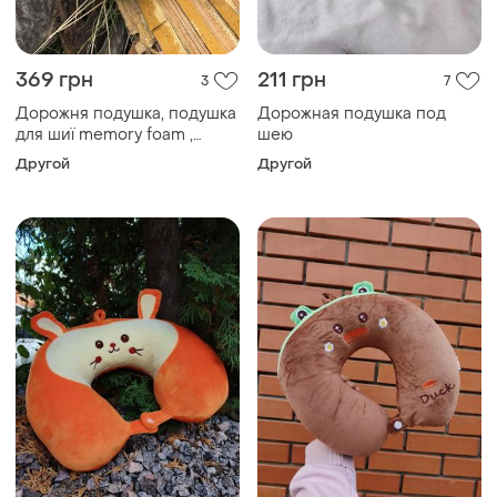
369 грн
211 грн
3
7
Дорожня подушка, подушка
Дорожная подушка под
для шиї memory foam ,
шею
ортопедична подушка
Другой
Другой