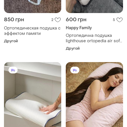
850 грн
600 грн
2
5
Happy Family
Ортопедическая подушка с
эффектом памяти
Ортопедична подушка
lighthouse ortopedia air soft
Другой
x-form.
Другой