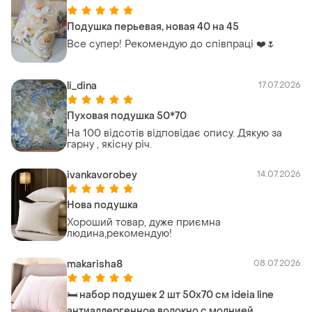
Подушка перьевая, новая 40 на 45
Все супер! Рекомендую до співпраці ❤️🌷
li_dina
17.07.2026
Пуховая подушка 50*70
На 100 відсотів відповідає опису. Дякую за
гарну , якісну річ.
ivankavorobey
14.07.2026
Нова подушка
Хороший товар, дуже приємна
людина,рекомендую!
makarisha8
08.07.2026
🛏️ набор подушек 2 шт 50х70 см ideia line
антиаллергенное волокно с молнией