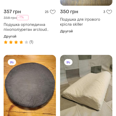
357 грн
350 грн
25
3
-1%
358 грн
Подушка для ігрового
крісла skiller
Подушка ортопедична
пінополіуретан arcloud
Другой
49х32х10,5 см
Другой
(1)