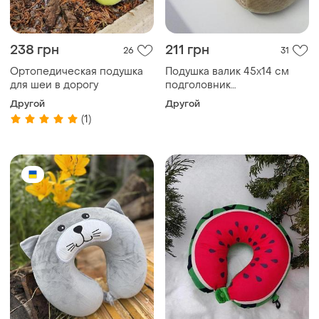
238 грн
211 грн
26
31
Ортопедическая подушка
Подушка валик 45х14 см
для шеи в дорогу
подголовник
ортопедическая махра
Другой
Другой
клетка
(1)