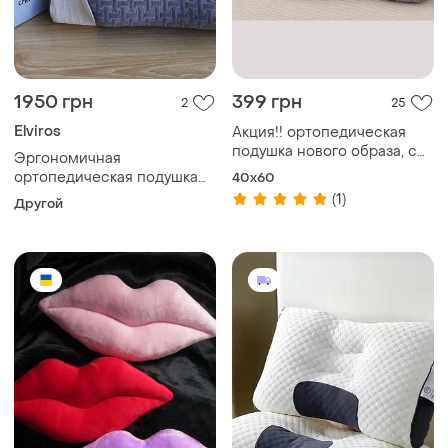
1950 грн
399 грн
2
25
Elviros
Акция!! ортопедическая
подушка нового образа, с
Эргономичная
усиленной поддержкой
ортопедическая подушка
40x60
шеи. ортопедическая
из пены с эффектом
(1)
Другой
подушка при
памяти elviros для шейного
остеохондрозе шейного
отдела позвоночника от
отдела позвоночника.
боли в шее и плечах